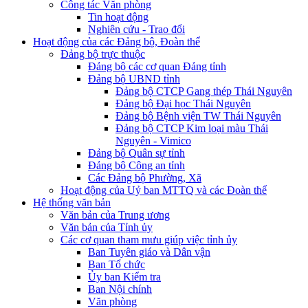
Công tác Văn phòng
Tin hoạt động
Nghiên cứu - Trao đổi
Hoạt động của các Đảng bộ, Đoàn thể
Đảng bộ trực thuộc
Đảng bộ các cơ quan Đảng tỉnh
Đảng bộ UBND tỉnh
Đảng bộ CTCP Gang thép Thái Nguyên
Đảng bộ Đại học Thái Nguyên
Đảng bộ Bệnh viện TW Thái Nguyên
Đảng bộ CTCP Kim loại màu Thái
Nguyên - Vimico
Đảng bộ Quân sự tỉnh
Đảng bộ Công an tỉnh
Các Đảng bộ Phường, Xã
Hoạt động của Uỷ ban MTTQ và các Đoàn thể
Hệ thống văn bản
Văn bản của Trung ương
Văn bản của Tỉnh ủy
Các cơ quan tham mưu giúp việc tỉnh ủy
Ban Tuyên giáo và Dân vận
Ban Tổ chức
Ủy ban Kiểm tra
Ban Nội chính
Văn phòng