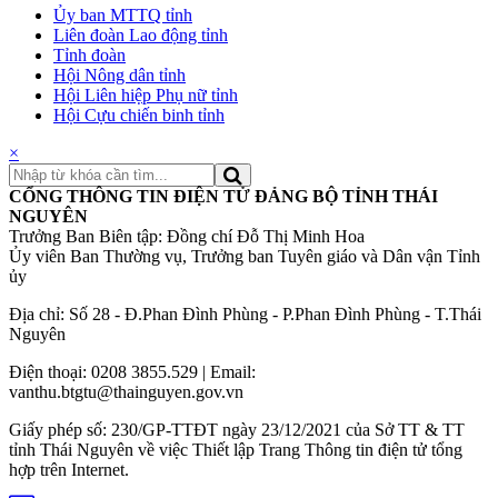
Ủy ban MTTQ tỉnh
Liên đoàn Lao động tỉnh
Tỉnh đoàn
Hội Nông dân tỉnh
Hội Liên hiệp Phụ nữ tỉnh
Hội Cựu chiến binh tỉnh
×
CỔNG THÔNG TIN ĐIỆN TỬ ĐẢNG BỘ TỈNH THÁI
NGUYÊN
Trưởng Ban Biên tập: Đồng chí Đỗ Thị Minh Hoa
Ủy viên Ban Thường vụ, Trưởng ban Tuyên giáo và Dân vận Tỉnh
ủy
Địa chỉ: Số 28 - Đ.Phan Đình Phùng - P.Phan Đình Phùng - T.Thái
Nguyên
Điện thoại: 0208 3855.529 | Email:
vanthu.btgtu@thainguyen.gov.vn
Giấy phép số: 230/GP-TTĐT ngày 23/12/2021 của Sở TT & TT
tỉnh Thái Nguyên về việc Thiết lập Trang Thông tin điện tử tổng
hợp trên Internet.