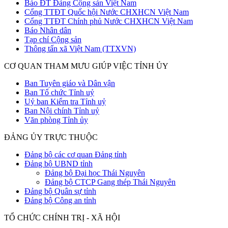
Báo ĐT Đảng Cộng sản Việt Nam
Cổng TTĐT Quốc hội Nước CHXHCN Việt Nam
Cổng TTĐT Chính phủ Nước CHXHCN Việt Nam
Báo Nhân dân
Tạp chí Cộng sản
Thông tấn xã Việt Nam (TTXVN)
CƠ QUAN THAM MƯU GIÚP VIỆC TỈNH ỦY
Ban Tuyên giáo và Dân vận
Ban Tổ chức Tỉnh uỷ
Uỷ ban Kiểm tra Tỉnh uỷ
Ban Nội chính Tỉnh uỷ
Văn phòng Tỉnh ủy
ĐẢNG ỦY TRỰC THUỘC
Đảng bộ các cơ quan Đảng tỉnh
Đảng bộ UBND tỉnh
Đảng bộ Đại học Thái Nguyên
Đảng bộ CTCP Gang thép Thái Nguyên
Đảng bộ Quân sự tỉnh
Đảng bộ Công an tỉnh
TỔ CHỨC CHÍNH TRỊ - XÃ HỘI