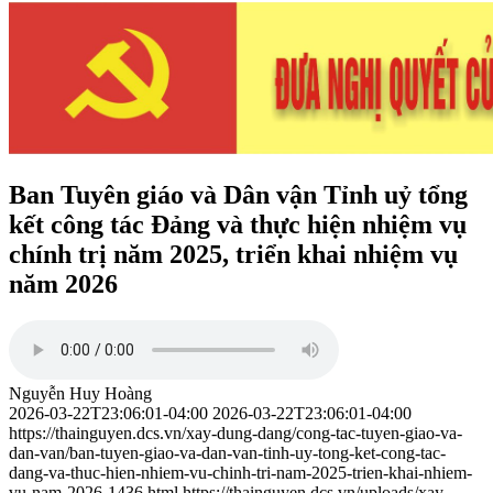
Ban Tuyên giáo và Dân vận Tỉnh uỷ tổng
kết công tác Đảng và thực hiện nhiệm vụ
chính trị năm 2025, triển khai nhiệm vụ
năm 2026
Nguyễn Huy Hoàng
2026-03-22T23:06:01-04:00
2026-03-22T23:06:01-04:00
https://thainguyen.dcs.vn/xay-dung-dang/cong-tac-tuyen-giao-va-
dan-van/ban-tuyen-giao-va-dan-van-tinh-uy-tong-ket-cong-tac-
dang-va-thuc-hien-nhiem-vu-chinh-tri-nam-2025-trien-khai-nhiem-
vu-nam-2026-1436.html
https://thainguyen.dcs.vn/uploads/xay-