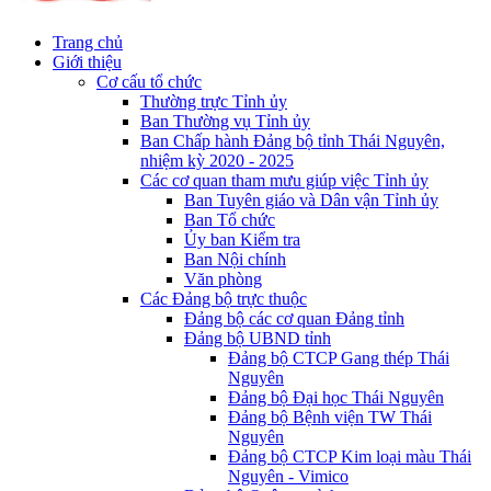
Trang chủ
Giới thiệu
Cơ cấu tổ chức
Thường trực Tỉnh ủy
Ban Thường vụ Tỉnh ủy
Ban Chấp hành Đảng bộ tỉnh Thái Nguyên,
nhiệm kỳ 2020 - 2025
Các cơ quan tham mưu giúp việc Tỉnh ủy
Ban Tuyên giáo và Dân vận Tỉnh ủy
Ban Tổ chức
Ủy ban Kiểm tra
Ban Nội chính
Văn phòng
Các Đảng bộ trực thuộc
Đảng bộ các cơ quan Đảng tỉnh
Đảng bộ UBND tỉnh
Đảng bộ CTCP Gang thép Thái
Nguyên
Đảng bộ Đại học Thái Nguyên
Đảng bộ Bệnh viện TW Thái
Nguyên
Đảng bộ CTCP Kim loại màu Thái
Nguyên - Vimico