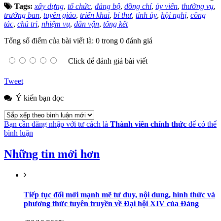
Tags:
xây dựng
,
tổ chức
,
đảng bộ
,
đồng chí
,
ủy viên
,
thường vụ
,
trưởng ban
,
tuyên giáo
,
triển khai
,
bí thư
,
tỉnh ủy
,
hội nghị
,
công
tác
,
chủ trì
,
nhiệm vụ
,
dân vận
,
tổng kết
Tổng số điểm của bài viết là: 0 trong 0 đánh giá
Click để đánh giá bài viết
Tweet
Ý kiến bạn đọc
Bạn cần đăng nhập với tư cách là
Thành viên chính thức
để có thể
bình luận
Những tin mới hơn
Tiếp tục đổi mới mạnh mẽ tư duy, nội dung, hình thức và
phương thức tuyên truyền về Đại hội XIV của Đảng