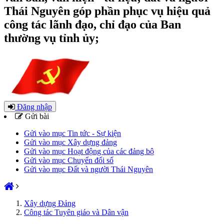
Thái Nguyên góp phần phục vụ hiệu quả
công tác lãnh đạo, chỉ đạo của Ban
thường vụ tỉnh ủy;
Đăng nhập
Gửi bài
Gửi vào mục Tin tức - Sự kiện
Gửi vào mục Xây dựng đảng
Gửi vào mục Hoạt động của các đảng bộ
Gửi vào mục Chuyển đổi số
Gửi vào mục Đất và người Thái Nguyên
Xây dựng Đảng
Công tác Tuyên giáo và Dân vận