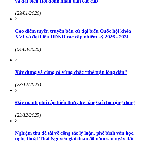
và đại biểu Hội đồng nhân dân các cấp
(29/01/2026)
Cao điểm tuyên truyền bầu cử đại biểu Quốc hội khóa
XVI và đại biểu HĐND các cấp nhiệm kỳ 2026 - 2031
(04/03/2026)
Xây dựng và củng cố vững chắc “thế trận lòng dân”
(23/12/2025)
Đẩy mạnh phổ cập kiến thức, kỹ năng số cho cộng đồng
(23/12/2025)
Nghiệm thu đề tài về công tác lý luận, phê bình văn học,
nghệ thuật Thái Nguyên giai đoạn 50 năm sau ngày đất