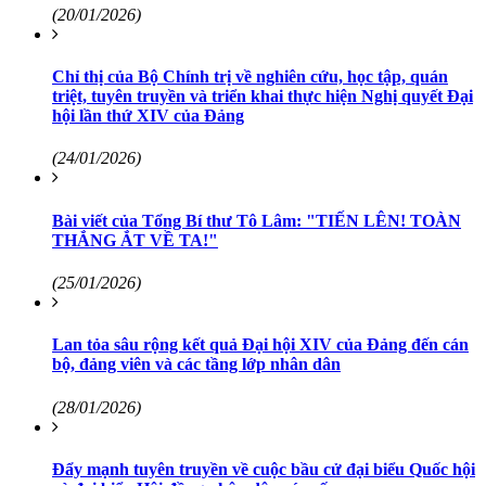
(20/01/2026)
Chỉ thị của Bộ Chính trị về nghiên cứu, học tập, quán
triệt, tuyên truyền và triển khai thực hiện Nghị quyết Đại
hội lần thứ XIV của Đảng
(24/01/2026)
Bài viết của Tổng Bí thư Tô Lâm: "TIẾN LÊN! TOÀN
THẮNG ẮT VỀ TA!"
(25/01/2026)
Lan tỏa sâu rộng kết quả Đại hội XIV của Đảng đến cán
bộ, đảng viên và các tầng lớp nhân dân
(28/01/2026)
Đẩy mạnh tuyên truyền về cuộc bầu cử đại biểu Quốc hội