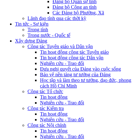
Đảng bộ Quân sự tỉnh
Đảng bộ Công an tỉnh
Các Đảng bộ Phường, Xã
Lãnh đạo tỉnh qua các thời kỳ
Tin tức - Sự kiện
Trong tỉnh
Trong nước - Quốc tế
Xây dựng Đảng
Công tác Tuyên giáo và Dân vận
Tin hoạt động công tác Tuyên giáo
Tin hoạt động công tác Dân vận
Nghiên cứu - Trao đổi
Đưa nghị quyết của Đảng vào cuộc sống
Bảo vệ nền tảng tư tưởng của Đảng
Học tập và làm theo tư tưởng, đạo đức, phong
cách Hồ Chí Minh
Công tác Tổ chức
Tin hoạt động
Nghiên cứu - Trao đổi
Công tác Kiểm tra
Tin hoạt động
Nghiên cứu - Trao đổi
Công tác Nội chính
Tin hoạt động
Nghiên cứu - Trao đổi