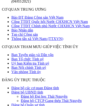
(04/01/2021)
CƠ QUAN TRUNG ƯƠNG
Báo ĐT Đảng Cộng sản Việt Nam
Cổng TTĐT Quốc hội Nước CHXHCN Việt Nam
Cổng TTĐT Chính phủ Nước CHXHCN Việt Nam
Báo Nhân dân
Tạp chí Cộng sản
Thông tấn xã Việt Nam (TTXVN)
CƠ QUAN THAM MƯU GIÚP VIỆC TỈNH ỦY
Ban Tuyên giáo và Dân vận
Ban Tổ chức Tỉnh uỷ
Uỷ ban Kiểm tra Tỉnh uỷ
Ban Nội chính Tỉnh uỷ
Văn phòng Tỉnh ủy
ĐẢNG ỦY TRỰC THUỘC
Đảng bộ các cơ quan Đảng tỉnh
Đảng bộ UBND tỉnh
Đảng bộ Đại học Thái Nguyên
Đảng bộ CTCP Gang thép Thái Nguyên
Đảng bộ Quân sự tỉnh