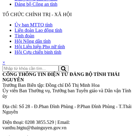
Đảng bộ Công an tỉnh
TỔ CHỨC CHÍNH TRỊ - XÃ HỘI
Ủy ban MTTQ tỉnh
Liên đoàn Lao động tỉnh
Tỉnh đoàn
Hội Nông dân tỉnh
Hội Liên hiệp Phụ nữ tỉnh
Hội Cựu chiến binh tỉnh
×
CỔNG THÔNG TIN ĐIỆN TỬ ĐẢNG BỘ TỈNH THÁI
NGUYÊN
Trưởng Ban Biên tập: Đồng chí Đỗ Thị Minh Hoa
Ủy viên Ban Thường vụ, Trưởng ban Tuyên giáo và Dân vận Tỉnh
ủy
Địa chỉ: Số 28 - Đ.Phan Đình Phùng - P.Phan Đình Phùng - T.Thái
Nguyên
Điện thoại: 0208 3855.529 | Email:
vanthu.btgtu@thainguyen.gov.vn