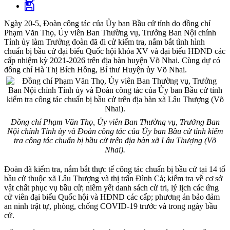
Ngày 20-5, Đoàn công tác của Ủy ban Bầu cử tỉnh do đồng chí
Phạm Văn Thọ, Ủy viên Ban Thường vụ, Trưởng Ban Nội chính
Tỉnh ủy làm Trưởng đoàn đã đi cử kiểm tra, nắm bắt tình hình
chuẩn bị bầu cử đại biểu Quốc hội khóa XV và đại biểu HĐND các
cấp nhiệm kỳ 2021-2026 trên địa bàn huyện Võ Nhai. Cùng dự có
đồng chí Hà Thị Bích Hồng, Bí thư Huyện ủy Võ Nhai.
Đồng chí Phạm Văn Thọ, Ủy viên Ban Thường vụ, Trưởng Ban
Nội chính Tỉnh ủy và Đoàn công tác của Ủy ban Bầu cử tỉnh kiểm
tra công tác chuẩn bị bầu cử trên địa bàn xã Lâu Thượng (Võ
Nhai).
Đoàn đã kiểm tra, nắm bắt thực tế công tác chuẩn bị bầu cử tại 14 tổ
bầu cử thuộc xã Lâu Thượng và thị trấn Đình Cả; kiểm tra về cơ sở
vật chất phục vụ bầu cử; niêm yết danh sách cử tri, lý lịch các ứng
cử viên đại biểu Quốc hội và HĐND các cấp; phương án bảo đảm
an ninh trật tự, phòng, chống COVID-19 trước và trong ngày bầu
cử.