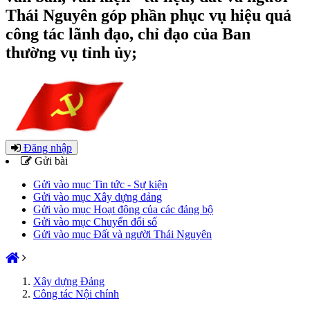
Thái Nguyên góp phần phục vụ hiệu quả
công tác lãnh đạo, chỉ đạo của Ban
thường vụ tỉnh ủy;
Đăng nhập
Gửi bài
Gửi vào mục Tin tức - Sự kiện
Gửi vào mục Xây dựng đảng
Gửi vào mục Hoạt động của các đảng bộ
Gửi vào mục Chuyển đổi số
Gửi vào mục Đất và người Thái Nguyên
Xây dựng Đảng
Công tác Nội chính