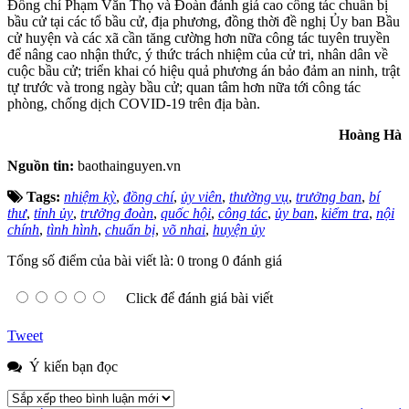
Đồng chí Phạm Văn Thọ và Đoàn đánh giá cao công tác chuẩn bị
bầu cử tại các tổ bầu cử, địa phương, đồng thời đề nghị Ủy ban Bầu
cử huyện và các xã cần tăng cường hơn nữa công tác tuyên truyền
để nâng cao nhận thức, ý thức trách nhiệm của cử tri, nhân dân về
cuộc bầu cử; triển khai có hiệu quả phương án bảo đảm an ninh, trật
tự trước và trong ngày bầu cử; quan tâm hơn nữa tới công tác
phòng, chống dịch COVID-19 trên địa bàn.
Hoàng Hà
Nguồn tin:
baothainguyen.vn
Tags:
nhiệm kỳ
,
đồng chí
,
ủy viên
,
thường vụ
,
trưởng ban
,
bí
thư
,
tỉnh ủy
,
trưởng đoàn
,
quốc hội
,
công tác
,
ủy ban
,
kiểm tra
,
nội
chính
,
tình hình
,
chuẩn bị
,
võ nhai
,
huyện ủy
Tổng số điểm của bài viết là: 0 trong 0 đánh giá
Click để đánh giá bài viết
Tweet
Ý kiến bạn đọc