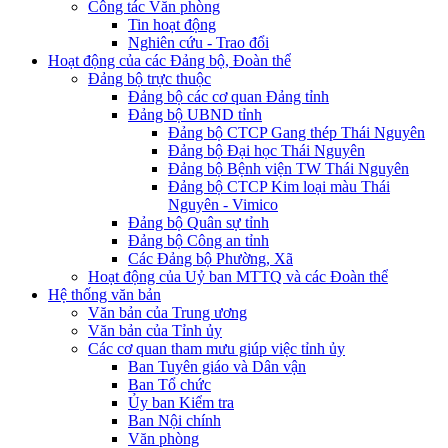
Công tác Văn phòng
Tin hoạt động
Nghiên cứu - Trao đổi
Hoạt động của các Đảng bộ, Đoàn thể
Đảng bộ trực thuộc
Đảng bộ các cơ quan Đảng tỉnh
Đảng bộ UBND tỉnh
Đảng bộ CTCP Gang thép Thái Nguyên
Đảng bộ Đại học Thái Nguyên
Đảng bộ Bệnh viện TW Thái Nguyên
Đảng bộ CTCP Kim loại màu Thái
Nguyên - Vimico
Đảng bộ Quân sự tỉnh
Đảng bộ Công an tỉnh
Các Đảng bộ Phường, Xã
Hoạt động của Uỷ ban MTTQ và các Đoàn thể
Hệ thống văn bản
Văn bản của Trung ương
Văn bản của Tỉnh ủy
Các cơ quan tham mưu giúp việc tỉnh ủy
Ban Tuyên giáo và Dân vận
Ban Tổ chức
Ủy ban Kiểm tra
Ban Nội chính
Văn phòng