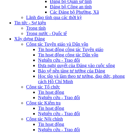
Đảng bộ Quân sự tỉnh
Đảng bộ Công an tỉnh
Các Đảng bộ Phường, Xã
Lãnh đạo tỉnh qua các thời kỳ
Tin tức - Sự kiện
Trong tỉnh
Trong nước - Quốc tế
Xây dựng Đảng
Công tác Tuyên giáo và Dân vận
Tin hoạt động công tác Tuyên giáo
Tin hoạt động công tác Dân vận
Nghiên cứu - Trao đổi
Đưa nghị quyết của Đảng vào cuộc sống
Bảo vệ nền tảng tư tưởng của Đảng
Học tập và làm theo tư tưởng, đạo đức, phong
cách Hồ Chí Minh
Công tác Tổ chức
Tin hoạt động
Nghiên cứu - Trao đổi
Công tác Kiểm tra
Tin hoạt động
Nghiên cứu - Trao đổi
Công tác Nội chính
Tin hoạt động
Nghiên cứu - Trao đổi