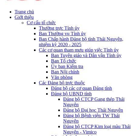
Trang chủ
Giới thiệu
Cơ cấu tổ chức
Thường trực Tỉnh ủy
Ban Thường vụ Tỉnh ủy
Ban Chấp hành Đảng bộ tỉnh Thái Nguyên,
nhiệm kỳ 2020 - 2025
Các cơ quan tham mưu giúp việc Tỉnh ủy
Ban Tuyên giáo và Dân vận Tỉnh ủy
Ban Tổ chức
Ủy ban Kiểm tra
Ban Nội chính
Văn phòng
Các Đảng bộ trực thuộc
Đảng bộ các cơ quan Đảng tỉnh
Đảng bộ UBND tỉnh
Đảng bộ CTCP Gang thép Thái
Nguyên
Đảng bộ Đại học Thái Nguyên
Đảng bộ Bệnh viện TW Thái
Nguyên
Đảng bộ CTCP Kim loại màu Thái
Nguyên - Vimico