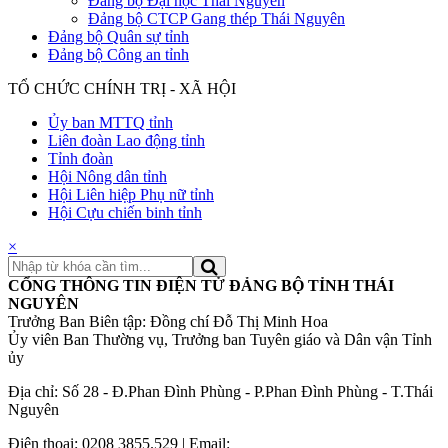
Đảng bộ Đại học Thái Nguyên
Đảng bộ CTCP Gang thép Thái Nguyên
Đảng bộ Quân sự tỉnh
Đảng bộ Công an tỉnh
TỔ CHỨC CHÍNH TRỊ - XÃ HỘI
Ủy ban MTTQ tỉnh
Liên đoàn Lao động tỉnh
Tỉnh đoàn
Hội Nông dân tỉnh
Hội Liên hiệp Phụ nữ tỉnh
Hội Cựu chiến binh tỉnh
×
CỔNG THÔNG TIN ĐIỆN TỬ ĐẢNG BỘ TỈNH THÁI
NGUYÊN
Trưởng Ban Biên tập: Đồng chí Đỗ Thị Minh Hoa
Ủy viên Ban Thường vụ, Trưởng ban Tuyên giáo và Dân vận Tỉnh
ủy
Địa chỉ: Số 28 - Đ.Phan Đình Phùng - P.Phan Đình Phùng - T.Thái
Nguyên
Điện thoại: 0208 3855.529 | Email: