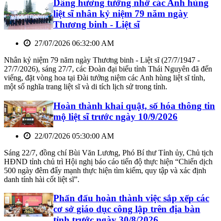
Dâng hương tưởng nhớ các Anh hùng
liệt sĩ nhân kỷ niệm 79 năm ngày
Thương binh - Liệt sĩ
27/07/2026 06:32:00 AM
Nhân kỷ niệm 79 năm ngày Thương binh - Liệt sĩ (27/7/1947 -
27/7/2026), sáng 27/7, các Đoàn đại biểu tỉnh Thái Nguyên đã đến
viếng, đặt vòng hoa tại Đài tưởng niệm các Anh hùng liệt sĩ tỉnh,
một số nghĩa trang liệt sĩ và di tích lịch sử trong tỉnh.
Hoàn thành khai quật, số hóa thông tin
mộ liệt sĩ trước ngày 10/9/2026
22/07/2026 05:30:00 AM
Sáng 22/7, đồng chí Bùi Văn Lương, Phó Bí thư Tỉnh ủy, Chủ tịch
HĐND tỉnh chủ trì Hội nghị báo cáo tiến độ thực hiện “Chiến dịch
500 ngày đêm đẩy mạnh thực hiện tìm kiếm, quy tập và xác định
danh tính hài cốt liệt sĩ”.
Phấn đấu hoàn thành việc sắp xếp các
cơ sở giáo dục công lập trên địa bàn
tỉnh trước ngày 30/8/2026