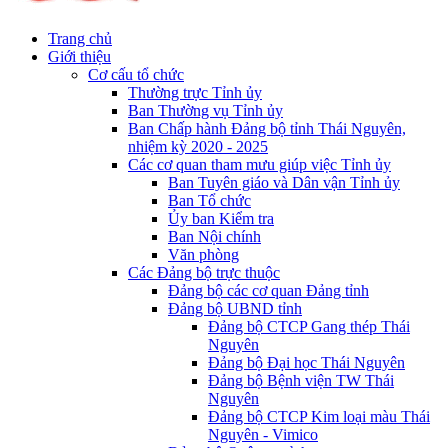
Trang chủ
Giới thiệu
Cơ cấu tổ chức
Thường trực Tỉnh ủy
Ban Thường vụ Tỉnh ủy
Ban Chấp hành Đảng bộ tỉnh Thái Nguyên,
nhiệm kỳ 2020 - 2025
Các cơ quan tham mưu giúp việc Tỉnh ủy
Ban Tuyên giáo và Dân vận Tỉnh ủy
Ban Tổ chức
Ủy ban Kiểm tra
Ban Nội chính
Văn phòng
Các Đảng bộ trực thuộc
Đảng bộ các cơ quan Đảng tỉnh
Đảng bộ UBND tỉnh
Đảng bộ CTCP Gang thép Thái
Nguyên
Đảng bộ Đại học Thái Nguyên
Đảng bộ Bệnh viện TW Thái
Nguyên
Đảng bộ CTCP Kim loại màu Thái
Nguyên - Vimico