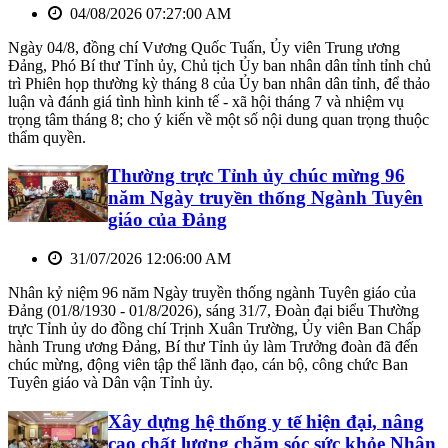
04/08/2026 07:27:00 AM
Ngày 04/8, đồng chí Vương Quốc Tuấn, Ủy viên Trung ương
Đảng, Phó Bí thư Tỉnh ủy, Chủ tịch Ủy ban nhân dân tỉnh tỉnh chủ
trì Phiên họp thường kỳ tháng 8 của Ủy ban nhân dân tỉnh, để thảo
luận và đánh giá tình hình kinh tế - xã hội tháng 7 và nhiệm vụ
trọng tâm tháng 8; cho ý kiến về một số nội dung quan trọng thuộc
thẩm quyền.
Thường trực Tỉnh ủy chúc mừng 96
năm Ngày truyền thống Ngành Tuyên
giáo của Đảng
31/07/2026 12:06:00 AM
Nhân kỷ niệm 96 năm Ngày truyền thống ngành Tuyên giáo của
Đảng (01/8/1930 - 01/8/2026), sáng 31/7, Đoàn đại biểu Thường
trực Tỉnh ủy do đồng chí Trịnh Xuân Trường, Ủy viên Ban Chấp
hành Trung ương Đảng, Bí thư Tỉnh ủy làm Trưởng đoàn đã đến
chúc mừng, động viên tập thể lãnh đạo, cán bộ, công chức Ban
Tuyên giáo và Dân vận Tỉnh ủy.
Xây dựng hệ thống y tế hiện đại, nâng
cao chất lượng chăm sóc sức khỏe Nhân