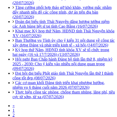
(20/07/2026)
Tăng cường phối hợp tháo gỡ khó khăn, vướng mắc nhằm
đẩy nhanh tiến độ các công trình, dự án trên địa bàn
(20/07/2026)
Đoàn đại biểu tỉnh Thái Nguyên dâng hương tưởng niệm
các Anh hùng liệt sĩ tại tỉnh Cao Bằng
(16/07/2026)
Khai mạc Kỳ họp thứ Năm, HĐND tỉnh Thái Nguyên khóa
XV
(16/07/2026)
Ban Thường vụ Tỉnh ủy cho ý kiến 31 nội dung về công tác
xây dựng Đảng và phát triển kinh tế - xã hội
(14/07/2026)
Kỳ họp thứ Năm, HĐND tỉnh khóa XV sẽ tổ chức trong
hai ngày (16 và 17/7/2026)
(13/07/2026)
Hội nghị Ban Chấp hành Đảng bộ tỉnh lần thứ 8, nhiệm kỳ
2025 - 2030: Cho ý kiến vào nhiều nội dung quan trọng
(09/07/2026)
Đại hội đại biểu Phật giáo tỉnh Thái Nguyên lần thứ I thành
công tốt đẹp
(08/07/2026)
Các cơ quan khối Đảng tỉnh triển khai phương hướng,
nhiệm vụ 6 tháng cuối năm 2026
(07/07/2026)
Thực hiện công tác phòng, chống tham nhũng, lãng phí, tiêu
cực từ sớm, từ xa
(07/07/2026)
«
1
2