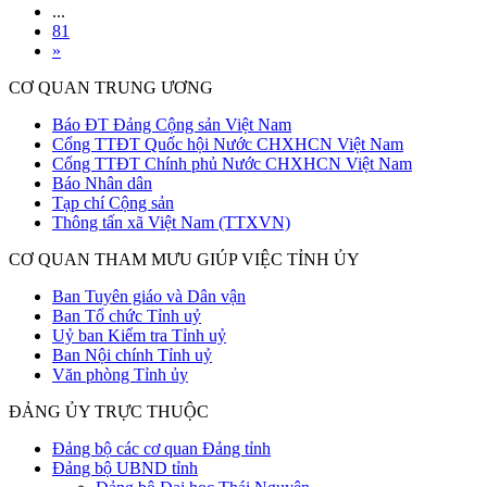
...
81
»
CƠ QUAN TRUNG ƯƠNG
Báo ĐT Đảng Cộng sản Việt Nam
Cổng TTĐT Quốc hội Nước CHXHCN Việt Nam
Cổng TTĐT Chính phủ Nước CHXHCN Việt Nam
Báo Nhân dân
Tạp chí Cộng sản
Thông tấn xã Việt Nam (TTXVN)
CƠ QUAN THAM MƯU GIÚP VIỆC TỈNH ỦY
Ban Tuyên giáo và Dân vận
Ban Tổ chức Tỉnh uỷ
Uỷ ban Kiểm tra Tỉnh uỷ
Ban Nội chính Tỉnh uỷ
Văn phòng Tỉnh ủy
ĐẢNG ỦY TRỰC THUỘC
Đảng bộ các cơ quan Đảng tỉnh
Đảng bộ UBND tỉnh