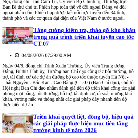
Nội, đồng chí Trần Cẩm Tú, Ủy viên Bộ Chính trị, Thường trực
Ban Bí thư chủ trì Phiên họp toàn thể về đối ngoại Đảng và đối
ngoại nhân dân. Phiên họp được kết nối trực tuyến đến 34 tỉnh,
thành phố và các cơ quan đại diện của Việt Nam ở nước ngoài.
Tăng cường kiểm tra, tháo gỡ khó khăn
trong quá trình triển khai tuyến cao tốc
CT.07
04/08/2026 07:29:00 AM
Ngày 04/8, đồng chí Trịnh Xuân Trường, Ủy viên Trung ương
Đảng, Bí thư Tỉnh ủy, Trưởng ban Chỉ đạo công tác bồi thường, hỗ
trợ, tái định cư các dự án đường bộ cao tốc thuộc tuyến Hà Nội -
Thái Nguyên - Bắc Kạn - Cao Bằng (CT.07) (Ban Chỉ đạo), chủ trì
Hội nghị Ban Chỉ đạo nhằm đánh giá tiến độ triển khai công tác giải
phóng mặt bằng, bồi thường, hỗ trợ, tái định cư; rà soát những khó
khăn, vướng mắc và thống nhất các giải pháp đẩy nhanh tiến độ
thực hiện dự án.
Triển khai quyết liệt, đồng bộ, hiệu quả
các giải pháp thực hiện mục tiêu tăng
trưởng kinh tế năm 2026