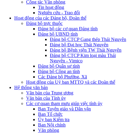
Công tác Văn phòng
Tin hoạt động
Nghiên cứu - Trao đổi
Hoạt động của các Đảng bộ, Đoàn thể
Đảng bộ trực thuộc
Đảng bộ các cơ quan Đảng tỉnh
Đảng bộ UBND tỉnh
Đảng bộ CTCP Gang thép Thái Nguyên
Đảng bộ Đại học Thái Nguyên
Đảng bộ Bệnh viện TW Thái Nguyên
Đảng bộ CTCP Kim loại màu Thái
Nguyên - Vimico
Đảng bộ Quân sự tỉnh
Đảng bộ Công an tỉnh
Các Đảng bộ Phường, Xã
Hoạt động của Uỷ ban MTTQ và các Đoàn thể
Hệ thống văn bản
Văn bản của Trung ương
Văn bản của Tỉnh ủy
Các cơ quan tham mưu giúp việc tỉnh ủy
Ban Tuyên giáo và Dân vận
Ban Tổ chức
Ủy ban Kiểm tra
Ban Nội chính
Văn phòng