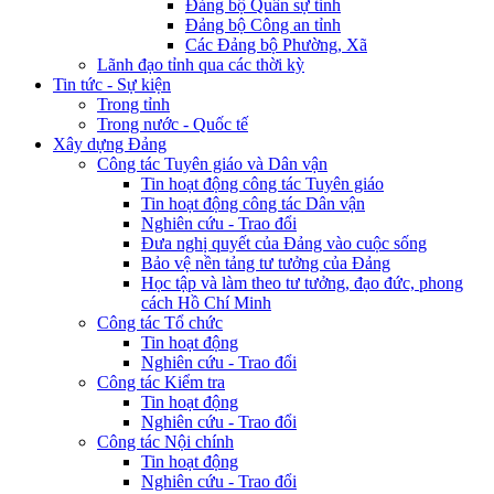
Đảng bộ Quân sự tỉnh
Đảng bộ Công an tỉnh
Các Đảng bộ Phường, Xã
Lãnh đạo tỉnh qua các thời kỳ
Tin tức - Sự kiện
Trong tỉnh
Trong nước - Quốc tế
Xây dựng Đảng
Công tác Tuyên giáo và Dân vận
Tin hoạt động công tác Tuyên giáo
Tin hoạt động công tác Dân vận
Nghiên cứu - Trao đổi
Đưa nghị quyết của Đảng vào cuộc sống
Bảo vệ nền tảng tư tưởng của Đảng
Học tập và làm theo tư tưởng, đạo đức, phong
cách Hồ Chí Minh
Công tác Tổ chức
Tin hoạt động
Nghiên cứu - Trao đổi
Công tác Kiểm tra
Tin hoạt động
Nghiên cứu - Trao đổi
Công tác Nội chính
Tin hoạt động
Nghiên cứu - Trao đổi