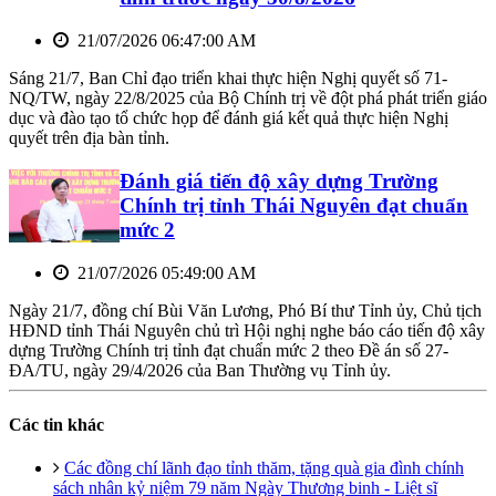
21/07/2026 06:47:00 AM
Sáng 21/7, Ban Chỉ đạo triển khai thực hiện Nghị quyết số 71-
NQ/TW, ngày 22/8/2025 của Bộ Chính trị về đột phá phát triển giáo
dục và đào tạo tổ chức họp để đánh giá kết quả thực hiện Nghị
quyết trên địa bàn tỉnh.
Đánh giá tiến độ xây dựng Trường
Chính trị tỉnh Thái Nguyên đạt chuẩn
mức 2
21/07/2026 05:49:00 AM
Ngày 21/7, đồng chí Bùi Văn Lương, Phó Bí thư Tỉnh ủy, Chủ tịch
HĐND tỉnh Thái Nguyên chủ trì Hội nghị nghe báo cáo tiến độ xây
dựng Trường Chính trị tỉnh đạt chuẩn mức 2 theo Đề án số 27-
ĐA/TU, ngày 29/4/2026 của Ban Thường vụ Tỉnh ủy.
Các tin khác
Các đồng chí lãnh đạo tỉnh thăm, tặng quà gia đình chính
sách nhân kỷ niệm 79 năm Ngày Thương binh - Liệt sĩ