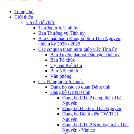
Trang chủ
Giới thiệu
Cơ cấu tổ chức
Thường trực Tỉnh ủy
Ban Thường vụ Tỉnh ủy
Ban Chấp hành Đảng bộ tỉnh Thái Nguyên,
nhiệm kỳ 2020 - 2025
Các cơ quan tham mưu giúp việc Tỉnh ủy
Ban Tuyên giáo và Dân vận Tỉnh ủy
Ban Tổ chức
Ủy ban Kiểm tra
Ban Nội chính
Văn phòng
Các Đảng bộ trực thuộc
Đảng bộ các cơ quan Đảng tỉnh
Đảng bộ UBND tỉnh
Đảng bộ CTCP Gang thép Thái
Nguyên
Đảng bộ Đại học Thái Nguyên
Đảng bộ Bệnh viện TW Thái
Nguyên
Đảng bộ CTCP Kim loại màu Thái
Nguyên - Vimico