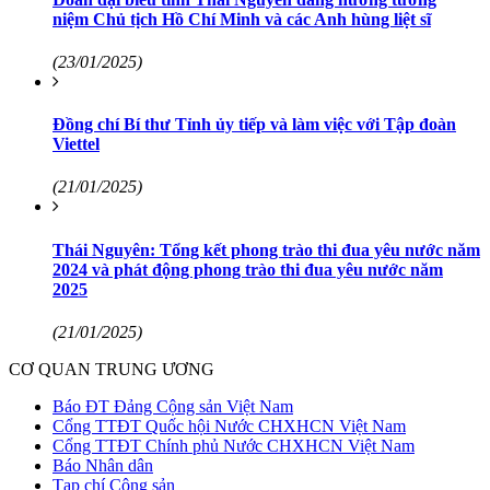
niệm Chủ tịch Hồ Chí Minh và các Anh hùng liệt sĩ
(23/01/2025)
Đồng chí Bí thư Tỉnh ủy tiếp và làm việc với Tập đoàn
Viettel
(21/01/2025)
Thái Nguyên: Tổng kết phong trào thi đua yêu nước năm
2024 và phát động phong trào thi đua yêu nước năm
2025
(21/01/2025)
CƠ QUAN TRUNG ƯƠNG
Báo ĐT Đảng Cộng sản Việt Nam
Cổng TTĐT Quốc hội Nước CHXHCN Việt Nam
Cổng TTĐT Chính phủ Nước CHXHCN Việt Nam
Báo Nhân dân
Tạp chí Cộng sản