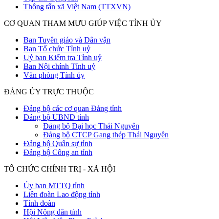
Thông tấn xã Việt Nam (TTXVN)
CƠ QUAN THAM MƯU GIÚP VIỆC TỈNH ỦY
Ban Tuyên giáo và Dân vận
Ban Tổ chức Tỉnh uỷ
Uỷ ban Kiểm tra Tỉnh uỷ
Ban Nội chính Tỉnh uỷ
Văn phòng Tỉnh ủy
ĐẢNG ỦY TRỰC THUỘC
Đảng bộ các cơ quan Đảng tỉnh
Đảng bộ UBND tỉnh
Đảng bộ Đại học Thái Nguyên
Đảng bộ CTCP Gang thép Thái Nguyên
Đảng bộ Quân sự tỉnh
Đảng bộ Công an tỉnh
TỔ CHỨC CHÍNH TRỊ - XÃ HỘI
Ủy ban MTTQ tỉnh
Liên đoàn Lao động tỉnh
Tỉnh đoàn
Hội Nông dân tỉnh