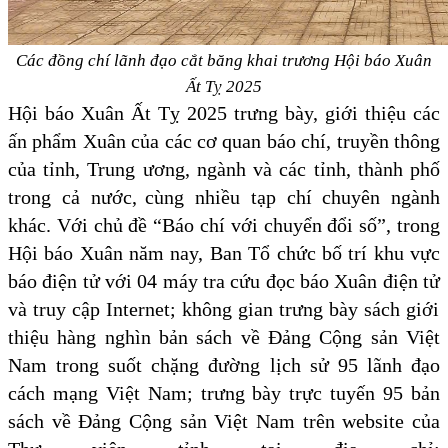
Các đồng chí lãnh đạo cắt băng khai trương Hội báo Xuân
Ất Tỵ 2025
Hội báo Xuân Ất Tỵ
2025
trưng bày
,
giới thiệu các
ấn phẩm Xuân của các cơ quan báo chí
, truyền thông
của tỉnh, T
rung ương
, ngành và các
tỉnh, thành phố
trong cả nước
,
cùng nhiều tạp chí chuyên ngành
khác.
V
ới chủ đề “Báo chí với chuyển đổi số”
, t
rong
Hội báo Xuân năm nay, Ban Tổ chức bố trí kh
u vực
báo điện tử
với
04 máy tra cứu đọc báo Xuân điện tử
và
truy cập Internet
; k
hông gian trưng bày sách giới
thiệu
hàng nghìn
bản sách về Đảng Cộng sản Việt
Nam trong suốt chặng đường lịch sử 95 lãnh đạo
c
ách mạng Việt Nam;
t
rưng bày trực tuyến 95 bản
sách về Đảng Cộng sản Việt Nam trên website của