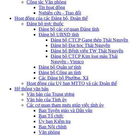
Công tác Văn phòng
Tin hoạt động
Nghiên cứu - Trao đổi
Hoạt động của các Đảng bộ, Đoàn thể
Đảng bộ trực thuộc
Đảng bộ các cơ quan Đảng tỉnh
Đảng bộ UBND tỉnh
Đảng bộ CTCP Gang thép Thái Nguyên
Đảng bộ Đại học Thái Nguyên
Đảng bộ Bệnh viện TW Thái Nguyên
Đảng bộ CTCP Kim loại màu Thái
Nguyên - Vimico
Đảng bộ Quân sự tỉnh
Đảng bộ Công an tỉnh
Các Đảng bộ Phường, Xã
Hoạt động của Uỷ ban MTTQ và các Đoàn thể
Hệ thống văn bản
Văn bản của Trung ương
Văn bản của Tỉnh ủy
Các cơ quan tham mưu giúp việc tỉnh ủy
Ban Tuyên giáo và Dân vận
Ban Tổ chức
Ủy ban Kiểm tra
Ban Nội chính
Văn phòng