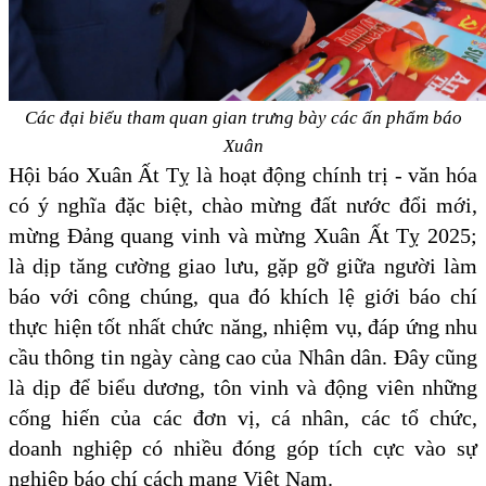
Các đại biểu tham quan gian trưng bày các ấn phẩm báo
Xuân
Hội
báo Xuân Ất Tỵ
là hoạt động chính trị - văn hóa
có ý nghĩa đặc biệt, chào mừng đất nước đổi mới,
mừng Đảng quang vinh và mừng Xuân Ất Tỵ 2025;
là dịp t
ăng cường giao lưu, gặp gỡ giữa người làm
báo với công chúng, qua đó khích lệ giới báo chí
thực hiện tốt nhất chức năng, nhiệm vụ, đáp ứng nhu
cầu thông tin ngày càng
cao
của
N
hân dân.
Đây c
ũng
là dịp để biểu dương
, tôn vinh
và động viên những
cống hiến của các đơn vị, cá nhân, các tổ chức,
doanh nghiệp có nhiều đóng góp tích cực vào sự
nghiệp báo chí cách mạng Việt Nam.