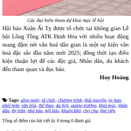
Các đại biểu tham dự khai mạc lễ hội
Hội báo Xuân Ất Tỵ được tổ chức tại không gian Lễ
hội Lồng Tồng ATK Định Hóa với nhiều hoạt động
mang đậm nét văn hoá dân gian là một sự kiện văn
hoá đặc sắc đầu năm mới 2025; đồng thời tạo điều
kiện thuận lợi để các độc giả, Nhân dân, du khách
đến tham quan và đọc báo.
Huy Hoàng
Tags:
sáng ngày
,
tổ chức
,
chương trình
,
thái nguyên
,
ủy ban
,
phối hợp
,
văn hóa
,
thể thao
,
du lịch
,
quảng trường
,
khai mạc
,
nhân
dân
,
thị trấn
,
nhà báo
,
hội báo
,
khuôn khổ
,
chợ chu
,
thư viện
Tổng số điểm của bài viết là: 0 trong 0 đánh giá