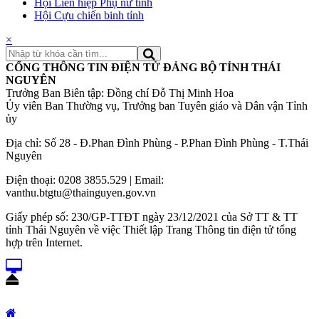
Hội Liên hiệp Phụ nữ tỉnh
Hội Cựu chiến binh tỉnh
×
CỔNG THÔNG TIN ĐIỆN TỬ ĐẢNG BỘ TỈNH THÁI
NGUYÊN
Trưởng Ban Biên tập: Đồng chí Đỗ Thị Minh Hoa
Ủy viên Ban Thường vụ, Trưởng ban Tuyên giáo và Dân vận Tỉnh
ủy
Địa chỉ: Số 28 - Đ.Phan Đình Phùng - P.Phan Đình Phùng - T.Thái
Nguyên
Điện thoại: 0208 3855.529 | Email:
vanthu.btgtu@thainguyen.gov.vn
Giấy phép số: 230/GP-TTĐT ngày 23/12/2021 của Sở TT & TT
tỉnh Thái Nguyên về việc Thiết lập Trang Thông tin điện tử tổng
hợp trên Internet.