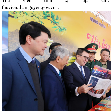
Thư viện
tỉnh
tại địa chỉ:
thuvien.thainguyen.gov.vn
..
.