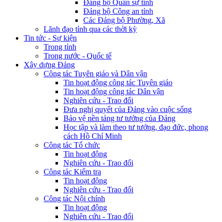
Đảng bộ Quân sự tỉnh
Đảng bộ Công an tỉnh
Các Đảng bộ Phường, Xã
Lãnh đạo tỉnh qua các thời kỳ
Tin tức - Sự kiện
Trong tỉnh
Trong nước - Quốc tế
Xây dựng Đảng
Công tác Tuyên giáo và Dân vận
Tin hoạt động công tác Tuyên giáo
Tin hoạt động công tác Dân vận
Nghiên cứu - Trao đổi
Đưa nghị quyết của Đảng vào cuộc sống
Bảo vệ nền tảng tư tưởng của Đảng
Học tập và làm theo tư tưởng, đạo đức, phong
cách Hồ Chí Minh
Công tác Tổ chức
Tin hoạt động
Nghiên cứu - Trao đổi
Công tác Kiểm tra
Tin hoạt động
Nghiên cứu - Trao đổi
Công tác Nội chính
Tin hoạt động
Nghiên cứu - Trao đổi