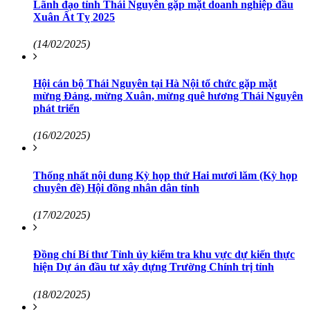
Lãnh đạo tỉnh Thái Nguyên gặp mặt doanh nghiệp đầu
Xuân Ất Tỵ 2025
(14/02/2025)
Hội cán bộ Thái Nguyên tại Hà Nội tổ chức gặp mặt
mừng Đảng, mừng Xuân, mừng quê hương Thái Nguyên
phát triển
(16/02/2025)
Thống nhất nội dung Kỳ họp thứ Hai mươi lăm (Kỳ họp
chuyên đề) Hội đồng nhân dân tỉnh
(17/02/2025)
Đồng chí Bí thư Tỉnh ủy kiểm tra khu vực dự kiến thực
hiện Dự án đầu tư xây dựng Trường Chính trị tỉnh
(18/02/2025)