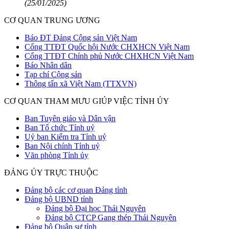
(25/01/2025)
CƠ QUAN TRUNG ƯƠNG
Báo ĐT Đảng Cộng sản Việt Nam
Cổng TTĐT Quốc hội Nước CHXHCN Việt Nam
Cổng TTĐT Chính phủ Nước CHXHCN Việt Nam
Báo Nhân dân
Tạp chí Cộng sản
Thông tấn xã Việt Nam (TTXVN)
CƠ QUAN THAM MƯU GIÚP VIỆC TỈNH ỦY
Ban Tuyên giáo và Dân vận
Ban Tổ chức Tỉnh uỷ
Uỷ ban Kiểm tra Tỉnh uỷ
Ban Nội chính Tỉnh uỷ
Văn phòng Tỉnh ủy
ĐẢNG ỦY TRỰC THUỘC
Đảng bộ các cơ quan Đảng tỉnh
Đảng bộ UBND tỉnh
Đảng bộ Đại học Thái Nguyên
Đảng bộ CTCP Gang thép Thái Nguyên
Đảng bộ Quân sự tỉnh