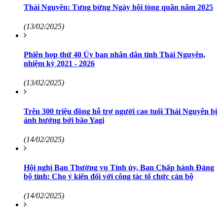
Thái Nguyên: Tưng bừng Ngày hội tòng quân năm 2025
(13/02/2025)
Phiên họp thứ 40 Ủy ban nhân dân tỉnh Thái Nguyên,
nhiệm kỳ 2021 - 2026
(13/02/2025)
Trên 300 triệu đồng hỗ trợ người cao tuổi Thái Nguyên bị
ảnh hưởng bởi bão Yagi
(14/02/2025)
Hội nghị Ban Thường vụ Tỉnh ủy, Ban Chấp hành Đảng
bộ tỉnh: Cho ý kiến đối với công tác tổ chức cán bộ
(14/02/2025)