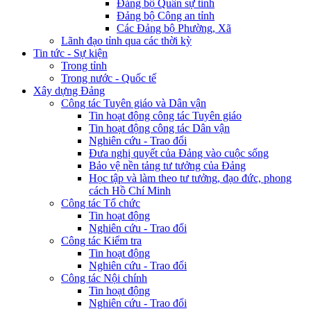
Đảng bộ Quân sự tỉnh
Đảng bộ Công an tỉnh
Các Đảng bộ Phường, Xã
Lãnh đạo tỉnh qua các thời kỳ
Tin tức - Sự kiện
Trong tỉnh
Trong nước - Quốc tế
Xây dựng Đảng
Công tác Tuyên giáo và Dân vận
Tin hoạt động công tác Tuyên giáo
Tin hoạt động công tác Dân vận
Nghiên cứu - Trao đổi
Đưa nghị quyết của Đảng vào cuộc sống
Bảo vệ nền tảng tư tưởng của Đảng
Học tập và làm theo tư tưởng, đạo đức, phong
cách Hồ Chí Minh
Công tác Tổ chức
Tin hoạt động
Nghiên cứu - Trao đổi
Công tác Kiểm tra
Tin hoạt động
Nghiên cứu - Trao đổi
Công tác Nội chính
Tin hoạt động
Nghiên cứu - Trao đổi