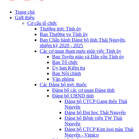
Trang chủ
Giới thiệu
Cơ cấu tổ chức
Thường trực Tỉnh ủy
Ban Thường vụ Tỉnh ủy
Ban Chấp hành Đảng bộ tỉnh Thái Nguyên,
nhiệm kỳ 2020 - 2025
Các cơ quan tham mưu giúp việc Tỉnh ủy
Ban Tuyên giáo và Dân vận Tỉnh ủy
Ban Tổ chức
Ủy ban Kiểm tra
Ban Nội chính
Văn phòng
Các Đảng bộ trực thuộc
Đảng bộ các cơ quan Đảng tỉnh
Đảng bộ UBND tỉnh
Đảng bộ CTCP Gang thép Thái
Nguyên
Đảng bộ Đại học Thái Nguyên
Đảng bộ Bệnh viện TW Thái
Nguyên
Đảng bộ CTCP Kim loại màu Thái
Nguyên - Vimico