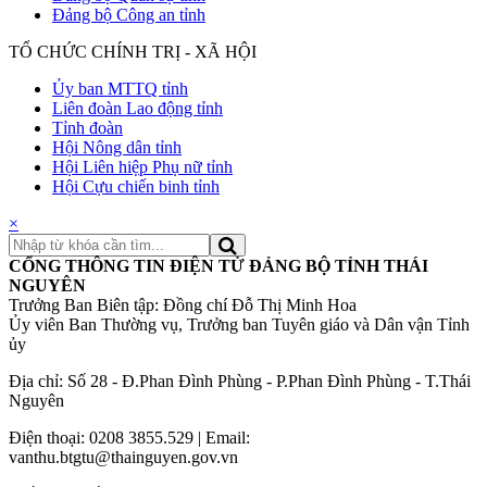
Đảng bộ Công an tỉnh
TỔ CHỨC CHÍNH TRỊ - XÃ HỘI
Ủy ban MTTQ tỉnh
Liên đoàn Lao động tỉnh
Tỉnh đoàn
Hội Nông dân tỉnh
Hội Liên hiệp Phụ nữ tỉnh
Hội Cựu chiến binh tỉnh
×
CỔNG THÔNG TIN ĐIỆN TỬ ĐẢNG BỘ TỈNH THÁI
NGUYÊN
Trưởng Ban Biên tập: Đồng chí Đỗ Thị Minh Hoa
Ủy viên Ban Thường vụ, Trưởng ban Tuyên giáo và Dân vận Tỉnh
ủy
Địa chỉ: Số 28 - Đ.Phan Đình Phùng - P.Phan Đình Phùng - T.Thái
Nguyên
Điện thoại: 0208 3855.529 | Email:
vanthu.btgtu@thainguyen.gov.vn