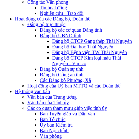
Công tác Văn phòng
Tin hoạt động
Nghiên cứu - Trao đổi
Hoạt động của các Đảng bộ, Đoàn thể
Đảng bộ trực thuộc
Đảng bộ các cơ quan Đảng tỉnh
Đảng bộ UBND tỉnh
Đảng bộ CTCP Gang thép Thái Nguyên
Đảng bộ Đại học Thái Nguyên
Đảng bộ Bệnh viện TW Thái Nguyên
Đảng bộ CTCP Kim loại màu Thái
Nguyên - Vimico
Đảng bộ Quân sự tỉnh
Đảng bộ Công an tỉnh
Các Đảng bộ Phường, Xã
Hoạt động của Uỷ ban MTTQ và các Đoàn thể
Hệ thống văn bản
Văn bản của Trung ương
Văn bản của Tỉnh ủy
Các cơ quan tham mưu giúp việc tỉnh ủy
Ban Tuyên giáo và Dân vận
Ban Tổ chức
Ủy ban Kiểm tra
Ban Nội chính
Văn phòng