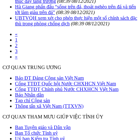
thúc đẩy tăng trưởng
(08:39 08/12/2021)
Hà Giang phấn đấu “sống trên đá, thoát nghèo trên đá và tiến
tới làm giàu trên đá”
(08:39 08/12/2021)
UBTVQH xem xét cho phép thực hiện một số chính sách đặc
thù trong phòng chống dịch
(08:39 08/12/2021)
«
1
2
3
»
CƠ QUAN TRUNG ƯƠNG
Báo ĐT Đảng Cộng sản Việt Nam
Cổng TTĐT Quốc hội Nước CHXHCN Việt Nam
Cổng TTĐT Chính phủ Nước CHXHCN Việt Nam
Báo Nhân dân
Tạp chí Cộng sản
Thông tấn xã Việt Nam (TTXVN)
CƠ QUAN THAM MƯU GIÚP VIỆC TỈNH ỦY
Ban Tuyên giáo và Dân vận
Ban Tổ chức Tỉnh uỷ
Uỷ ban Kiểm tra Tỉnh uỷ