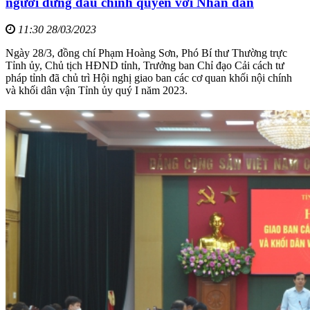
người đứng đầu chính quyền với Nhân dân
11:30 28/03/2023
Ngày 28/3, đồng chí Phạm Hoàng Sơn, Phó Bí thư Thường trực
Tỉnh ủy, Chủ tịch HĐND tỉnh, Trưởng ban Chỉ đạo Cải cách tư
pháp tỉnh đã chủ trì Hội nghị giao ban các cơ quan khối nội chính
và khối dân vận Tỉnh ủy quý I năm 2023.