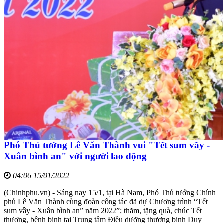
Phó Thủ tướng Lê Văn Thành vui "Tết sum vầy -
Xuân bình an" với người lao động
04:06 15/01/2022
(Chinhphu.vn) - Sáng nay 15/1, tại Hà Nam, Phó Thủ tướng Chính
phủ Lê Văn Thành cùng đoàn công tác đã dự Chương trình “Tết
sum vầy - Xuân bình an” năm 2022”; thăm, tặng quà, chúc Tết
thương, bệnh binh tại Trung tâm Điều d­­­­ưỡng th­­­­ương binh Duy