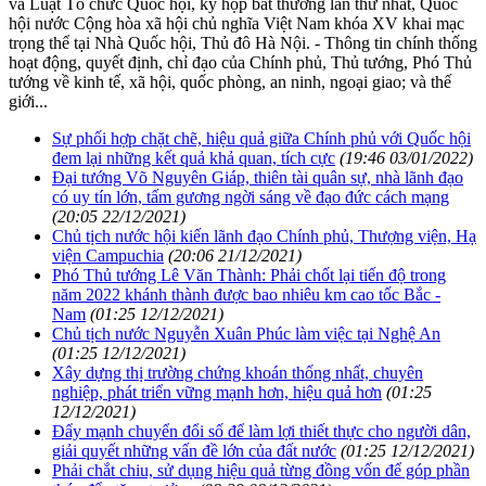
và Luật Tổ chức Quốc hội, kỳ họp bất thường lần thứ nhất, Quốc
hội nước Cộng hòa xã hội chủ nghĩa Việt Nam khóa XV khai mạc
trọng thể tại Nhà Quốc hội, Thủ đô Hà Nội. - Thông tin chính thống
hoạt động, quyết định, chỉ đạo của Chính phủ, Thủ tướng, Phó Thủ
tướng về kinh tế, xã hội, quốc phòng, an ninh, ngoại giao; và thế
giới...
Sự phối hợp chặt chẽ, hiệu quả giữa Chính phủ với Quốc hội
đem lại những kết quả khả quan, tích cực
(19:46 03/01/2022)
Đại tướng Võ Nguyên Giáp, thiên tài quân sự, nhà lãnh đạo
có uy tín lớn, tấm gương ngời sáng về đạo đức cách mạng
(20:05 22/12/2021)
Chủ tịch nước hội kiến lãnh đạo Chính phủ, Thượng viện, Hạ
viện Campuchia
(20:06 21/12/2021)
Phó Thủ tướng Lê Văn Thành: Phải chốt lại tiến độ trong
năm 2022 khánh thành được bao nhiêu km cao tốc Bắc -
Nam
(01:25 12/12/2021)
Chủ tịch nước Nguyễn Xuân Phúc làm việc tại Nghệ An
(01:25 12/12/2021)
Xây dựng thị trường chứng khoán thống nhất, chuyên
nghiệp, phát triển vững mạnh hơn, hiệu quả hơn
(01:25
12/12/2021)
Đẩy mạnh chuyển đổi số để làm lợi thiết thực cho người dân,
giải quyết những vấn đề lớn của đất nước
(01:25 12/12/2021)
Phải chắt chiu, sử dụng hiệu quả từng đồng vốn để góp phần