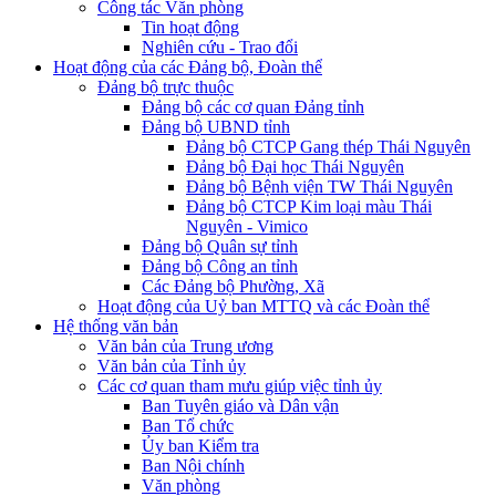
Công tác Văn phòng
Tin hoạt động
Nghiên cứu - Trao đổi
Hoạt động của các Đảng bộ, Đoàn thể
Đảng bộ trực thuộc
Đảng bộ các cơ quan Đảng tỉnh
Đảng bộ UBND tỉnh
Đảng bộ CTCP Gang thép Thái Nguyên
Đảng bộ Đại học Thái Nguyên
Đảng bộ Bệnh viện TW Thái Nguyên
Đảng bộ CTCP Kim loại màu Thái
Nguyên - Vimico
Đảng bộ Quân sự tỉnh
Đảng bộ Công an tỉnh
Các Đảng bộ Phường, Xã
Hoạt động của Uỷ ban MTTQ và các Đoàn thể
Hệ thống văn bản
Văn bản của Trung ương
Văn bản của Tỉnh ủy
Các cơ quan tham mưu giúp việc tỉnh ủy
Ban Tuyên giáo và Dân vận
Ban Tổ chức
Ủy ban Kiểm tra
Ban Nội chính
Văn phòng