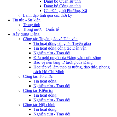
Đảng bộ Quân sự tỉnh
Đảng bộ Công an tỉnh
Các Đảng bộ Phường, Xã
Lãnh đạo tỉnh qua các thời kỳ
Tin tức - Sự kiện
Trong tỉnh
Trong nước - Quốc tế
Xây dựng Đảng
Công tác Tuyên giáo và Dân vận
Tin hoạt động công tác Tuyên giáo
Tin hoạt động công tác Dân vận
Nghiên cứu - Trao đổi
Đưa nghị quyết của Đảng vào cuộc sống
Bảo vệ nền tảng tư tưởng của Đảng
Học tập và làm theo tư tưởng, đạo đức, phong
cách Hồ Chí Minh
Công tác Tổ chức
Tin hoạt động
Nghiên cứu - Trao đổi
Công tác Kiểm tra
Tin hoạt động
Nghiên cứu - Trao đổi
Công tác Nội chính
Tin hoạt động
Nghiên cứu - Trao đổi