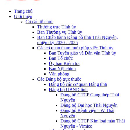
Trang chủ
Giới thiệu
Cơ cấu tổ chức
Thường trực Tỉnh ủy
Ban Thường vụ Tỉnh ủy
Ban Chấp hành Đảng bộ tỉnh Thái Nguyên,
nhiệm kỳ 2020 - 2025
Các cơ quan tham mưu giúp việc Tỉnh ủy
Ban Tuyên giáo và Dân vận Tỉnh ủy
Ban Tổ chức
Ủy ban Kiểm tra
Ban Nội chính
Văn phòng
Các Đảng bộ trực thuộc
Đảng bộ các cơ quan Đảng tỉnh
Đảng bộ UBND tỉnh
Đảng bộ CTCP Gang thép Thái
Nguyên
Đảng bộ Đại học Thái Nguyên
Đảng bộ Bệnh viện TW Thái
Nguyên
Đảng bộ CTCP Kim loại màu Thái
Nguyên - Vimico