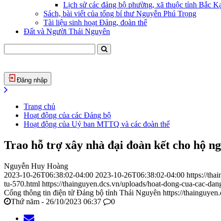
Lịch sử các đảng bộ phường, xã thuộc tỉnh Bắc Kạ
Sách, bài viết của tổng bí thư Nguyễn Phú Trọng
Tài liệu sinh hoạt Đảng, đoàn thể
Đất và Người Thái Nguyên
Đăng nhập
Trang chủ
Hoạt động của các Đảng bộ
Hoạt động của Uỷ ban MTTQ và các đoàn thể
Trao hỗ trợ xây nhà đại đoàn kết cho hộ n
Nguyễn Huy Hoàng
2023-10-26T06:38:02-04:00
2023-10-26T06:38:02-04:00
https://th
tu-570.html
https://thainguyen.dcs.vn/uploads/hoat-dong-cua-cac-
Cổng thông tin điện tử Đảng bộ tỉnh Thái Nguyên
https://thainguyen
Thứ năm - 26/10/2023 06:37
0