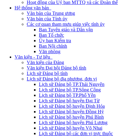
Hoạt động của Uỷ ban MTTQ và các Đoàn thể
Hệ thống văn bản
Văn bản của Trung ương
Văn bản của Tỉnh ủy
Các cơ quan tham mưu giúp việc tỉnh ủy
Ban Tuyên giáo và Dân vận
Ban Tổ chức
Ủy ban Kiểm tra
Ban Nội chính
Văn phòng
Văn kiện - Tư liệu
Văn kiện của Đảng
Văn kiện Đại hội Đảng bộ tỉnh
Lịch sử Đảng bộ tỉnh
Lịch sử Đảng bộ địa phương, đơn vị
Lịch sử Đảng bộ TP.Thái Nguyên
Lịch sử Đảng bộ TP.Sông Công
Lịch sử Đảng bộ TP.Phổ Yên
Lịch sử Đảng bộ huyện Đại Từ
Lịch sử Đảng bộ huyện Định Hóa
Lịch sử Đảng bộ huyện Đồng Hỷ
Lịch sử Đảng bộ huyện Phú Bình
Lịch sử Đảng bộ huyện Phú Lương
Lịch sử Đảng bộ huyện Võ Nhai
Lịch sử Đảng bộ các đơn vị trực thuộc