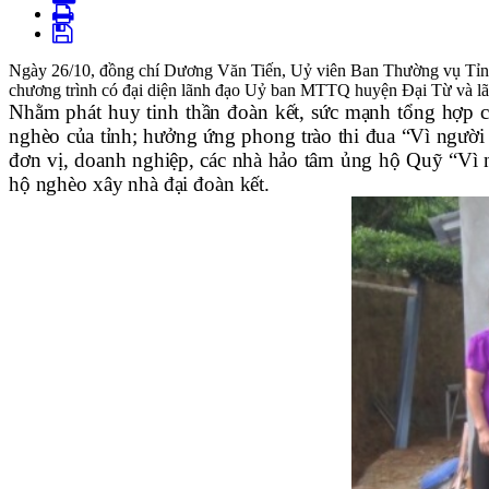
Ngày 26/10, đồng chí Dương Văn Tiến, Uỷ viên Ban Thường vụ Tỉnh ủ
chương trình có đại diện lãnh đạo Uỷ ban MTTQ huyện Đại Từ và lã
Nhằm phát huy tinh thần đoàn kết, sức mạnh tổng hợp củ
nghèo của tỉnh; hưởng ứng phong trào thi đua “Vì người n
đơn vị, doanh nghiệp, các nhà hảo tâm ủng hộ Quỹ “Vì
hộ nghèo xây nhà đại đoàn kết.