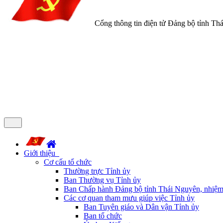
Cổng thông tin điện tử Đảng bộ tỉnh Th
Giới thiệu
Cơ cấu tổ chức
Thường trực Tỉnh ủy
Ban Thường vụ Tỉnh ủy
Ban Chấp hành Đảng bộ tỉnh Thái Nguyên, nhiệm
Các cơ quan tham mưu giúp việc Tỉnh ủy
Ban Tuyên giáo và Dân vận Tỉnh ủy
Ban tổ chức