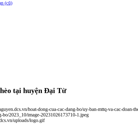
n (cũ)
ghèo tại huyện Đại Từ
ainguyen.dcs.vn/hoat-dong-cua-cac-dang-bo/uy-ban-mttq-va-cac-doan-the
dang-bo/2023_10/image-20231026173710-1.jpeg
.dcs.vn/uploads/logo.gif