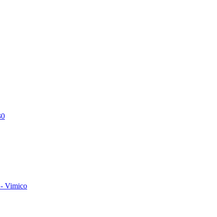
30
- Vimico