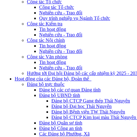
Công tác Tổ chức
Công tác Tổ chức
Nghiên cứu - Trao đổi
Quy trình nghiệp vụ Ngành Tổ chức
Công tác Kiểm tra
Tin hoạt động
Nghiên cứu - Trao đổi
Công tác Nội chính
Tin hoạt động
Nghiên cứu - Trao đổi
Công tác Văn phòng
Tin hoạt động
Nghiên cứu - Trao đổi
Hướng tới Đại hội Đảng bộ các cấp nhiệm kỳ 2025 - 20
Hoạt động của các Đảng bộ, Đoàn thể
Đảng bộ trực thuộc
Đảng bộ các cơ quan Đảng tỉnh
Đảng bộ UBND tỉnh
Đảng bộ CTCP Gang thép Thái Nguyên
Đảng bộ Đại học Thái Nguyên
Đảng bộ Bệnh viện TW Thái Nguyên
Đảng bộ CTCP Kim loại màu Thái Nguyên 
Đảng bộ Quân sự tỉnh
Đảng bộ Công an tỉnh
Các Đảng bộ Phường, Xã