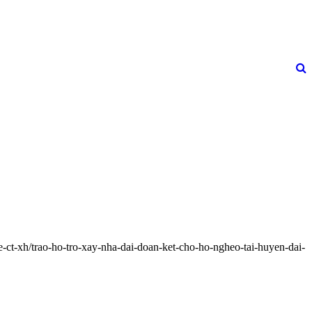
-ct-xh/trao-ho-tro-xay-nha-dai-doan-ket-cho-ho-ngheo-tai-huyen-dai-