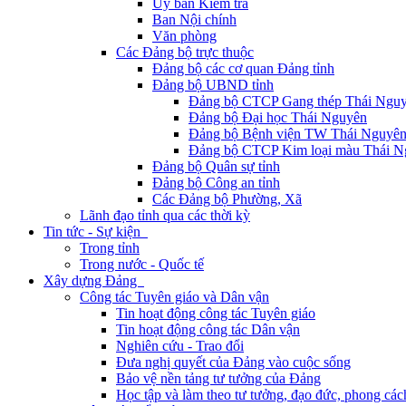
Ủy ban Kiểm tra
Ban Nội chính
Văn phòng
Các Đảng bộ trực thuộc
Đảng bộ các cơ quan Đảng tỉnh
Đảng bộ UBND tỉnh
Đảng bộ CTCP Gang thép Thái Ngu
Đảng bộ Đại học Thái Nguyên
Đảng bộ Bệnh viện TW Thái Nguyê
Đảng bộ CTCP Kim loại màu Thái N
Đảng bộ Quân sự tỉnh
Đảng bộ Công an tỉnh
Các Đảng bộ Phường, Xã
Lãnh đạo tỉnh qua các thời kỳ
Tin tức - Sự kiện
Trong tỉnh
Trong nước - Quốc tế
Xây dựng Đảng
Công tác Tuyên giáo và Dân vận
Tin hoạt động công tác Tuyên giáo
Tin hoạt động công tác Dân vận
Nghiên cứu - Trao đổi
Đưa nghị quyết của Đảng vào cuộc sống
Bảo vệ nền tảng tư tưởng của Đảng
Học tập và làm theo tư tưởng, đạo đức, phong cá