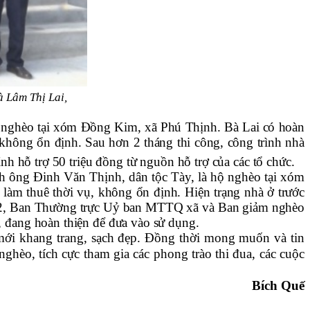
à Lâm Thị Lai,
hộ nghèo tại xóm Đồng Kim, xã Phú Thịnh. Bà Lai có hoàn
không ổn định. Sau hơn 2 tháng thi công, công trình nhà
h hỗ trợ 50 triệu đồng từ nguồn hỗ trợ của các tổ chức
.
nh ông Đinh Văn Thịnh, dân tộc Tày, là hộ nghèo tại xóm
làm thuê thời vụ, không ổn định. Hiện trạng nhà ở trước
ợp 2, Ban Thường trực Uỷ ban MTTQ xã và Ban giảm nghèo
 đang hoàn thiện để đưa vào sử dụng.
mới khang trang, sạch đẹp. Đồng thời mong muốn và tin
ghèo, tích cực tham gia các phong trào thi đua, các cuộc
Bích Quế