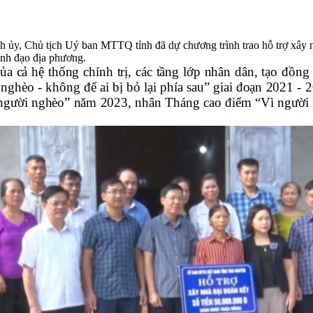
y, Chủ tịch Uỷ ban MTTQ tỉnh đã dự chương trình trao hỗ trợ xây nh
nh đạo địa phương.
a cả hệ thống chính trị, c
ác tầng lớp nhân dân
, tạo đồng
ghèo - không để ai bị bỏ lại phía sau” giai đoạn 2021 - 2
 người nghèo” năm 2023, nhân Tháng cao điểm “Vì người