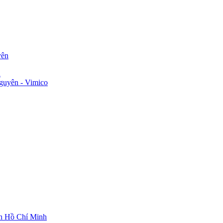
yên
n
guyên - Vimico
ch Hồ Chí Minh