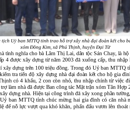
tịch Uỷ ban MTTQ tỉnh trao hỗ trợ xây nhà đại đoàn kết cho b
xóm Đồng Kim, xã Phú Thịnh, huyện Đại Từ
à tình nghĩa cho bà Lâm Thị Lai, dân tộc Sán Chay, là 
ấp 4 được xây dựng từ năm 2003 đã xuống cấp, thu nhập 
hí xây dựng trên 100 triệu đồng. Trong đó Uỷ ban MTTQ tỉn
ểm tra tiến độ xây dựng nhà đại đoàn kết cho hộ gia đì
ịnh có 4 khẩu, 2 con còn nhỏ, thu nhập chính từ việc đi 
hỗ trợ làm nhà đã được Ban công tác Mặt trận xóm Tân H
ây dựng nhà. Hiện tại công trình đã xây xong phần tường,
ch Uỷ ban MTTQ tỉnh chúc mừng hai gia đình có căn nhà 
 lệ để nỗ lực vượt qua khó khăn, phấn đấu vươn lên thoát n