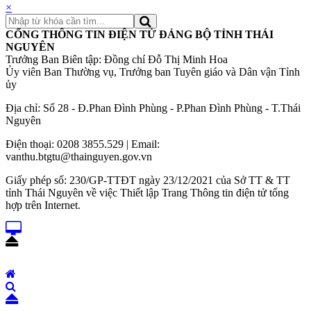
×
CỔNG THÔNG TIN ĐIỆN TỬ ĐẢNG BỘ TỈNH THÁI
NGUYÊN
Trưởng Ban Biên tập: Đồng chí Đỗ Thị Minh Hoa
Ủy viên Ban Thường vụ, Trưởng ban Tuyên giáo và Dân vận Tỉnh
ủy
Địa chỉ: Số 28 - Đ.Phan Đình Phùng - P.Phan Đình Phùng - T.Thái
Nguyên
Điện thoại: 0208 3855.529 | Email:
vanthu.btgtu@thainguyen.gov.vn
Giấy phép số: 230/GP-TTĐT ngày 23/12/2021 của Sở TT & TT
tỉnh Thái Nguyên về việc Thiết lập Trang Thông tin điện tử tổng
hợp trên Internet.