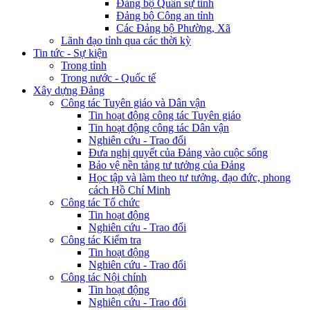
Đảng bộ Quân sự tỉnh
Đảng bộ Công an tỉnh
Các Đảng bộ Phường, Xã
Lãnh đạo tỉnh qua các thời kỳ
Tin tức - Sự kiện
Trong tỉnh
Trong nước - Quốc tế
Xây dựng Đảng
Công tác Tuyên giáo và Dân vận
Tin hoạt động công tác Tuyên giáo
Tin hoạt động công tác Dân vận
Nghiên cứu - Trao đổi
Đưa nghị quyết của Đảng vào cuộc sống
Bảo vệ nền tảng tư tưởng của Đảng
Học tập và làm theo tư tưởng, đạo đức, phong
cách Hồ Chí Minh
Công tác Tổ chức
Tin hoạt động
Nghiên cứu - Trao đổi
Công tác Kiểm tra
Tin hoạt động
Nghiên cứu - Trao đổi
Công tác Nội chính
Tin hoạt động
Nghiên cứu - Trao đổi