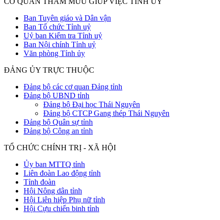
CƠ QUAN THAM MƯU GIÚP VIỆC TỈNH ỦY
Ban Tuyên giáo và Dân vận
Ban Tổ chức Tỉnh uỷ
Uỷ ban Kiểm tra Tỉnh uỷ
Ban Nội chính Tỉnh uỷ
Văn phòng Tỉnh ủy
ĐẢNG ỦY TRỰC THUỘC
Đảng bộ các cơ quan Đảng tỉnh
Đảng bộ UBND tỉnh
Đảng bộ Đại học Thái Nguyên
Đảng bộ CTCP Gang thép Thái Nguyên
Đảng bộ Quân sự tỉnh
Đảng bộ Công an tỉnh
TỔ CHỨC CHÍNH TRỊ - XÃ HỘI
Ủy ban MTTQ tỉnh
Liên đoàn Lao động tỉnh
Tỉnh đoàn
Hội Nông dân tỉnh
Hội Liên hiệp Phụ nữ tỉnh
Hội Cựu chiến binh tỉnh