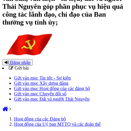
Thái Nguyên góp phần phục vụ hiệu quả
công tác lãnh đạo, chỉ đạo của Ban
thường vụ tỉnh ủy;
Đăng nhập
Gửi bài
Gửi vào mục Tin tức - Sự kiện
Gửi vào mục Xây dựng đảng
Gửi vào mục Hoạt động của các đảng bộ
Gửi vào mục Chuyển đổi số
Gửi vào mục Đất và người Thái Nguyên
Hoạt động của các Đảng bộ
Hoạt động của Uỷ ban MTTQ và các đoàn thể