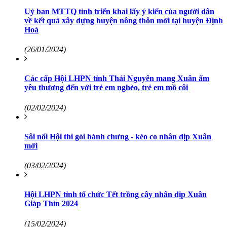
Uỷ ban MTTQ tỉnh triển khai lấy ý kiến của người dân
về kết quả xây dựng huyện nông thôn mới tại huyện Định
Hoá
(26/01/2024)
Các cấp Hội LHPN tỉnh Thái Nguyên mang Xuân ấm
yêu thương đến với trẻ em nghèo, trẻ em mồ côi
(02/02/2024)
Sôi nổi Hội thi gói bánh chưng - kéo co nhân dịp Xuân
mới
(03/02/2024)
Hội LHPN tỉnh tổ chức Tết trồng cây nhân dịp Xuân
Giáp Thìn 2024
(15/02/2024)