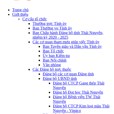
Trang chủ
Giới thiệu
Cơ cấu tổ chức
Thường trực Tỉnh ủy
Ban Thường vụ Tỉnh ủy
Ban Chấp hành Đảng bộ tỉnh Thái Nguyên,
nhiệm kỳ 2020 - 2025
Các cơ quan tham mưu giúp việc Tỉnh ủy
Ban Tuyên giáo và Dân vận Tỉnh ủy
Ban Tổ chức
Ủy ban Kiểm tra
Ban Nội chính
Văn phòng
Các Đảng bộ trực thuộc
Đảng bộ các cơ quan Đảng tỉnh
Đảng bộ UBND tỉnh
Đảng bộ CTCP Gang thép Thái
Nguyên
Đảng bộ Đại học Thái Nguyên
Đảng bộ Bệnh viện TW Thái
Nguyên
Đảng bộ CTCP Kim loại màu Thái
Nguyên - Vimico