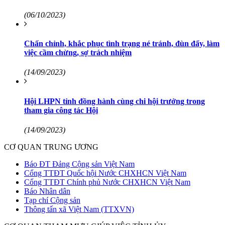
(06/10/2023)
Chấn chỉnh, khắc phục tình trạng né tránh, đùn đẩy, làm
việc cầm chừng, sợ trách nhiệm
(14/09/2023)
Hội LHPN tỉnh đồng hành cùng chi hội trưởng trong
tham gia công tác Hội
(14/09/2023)
CƠ QUAN TRUNG ƯƠNG
Báo ĐT Đảng Cộng sản Việt Nam
Cổng TTĐT Quốc hội Nước CHXHCN Việt Nam
Cổng TTĐT Chính phủ Nước CHXHCN Việt Nam
Báo Nhân dân
Tạp chí Cộng sản
Thông tấn xã Việt Nam (TTXVN)