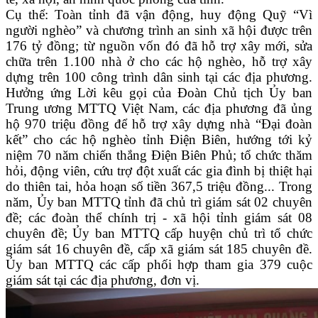
Cụ thể: Toàn tỉnh đã vận động, huy động Quỹ “Vì
người nghèo” và chương trình an sinh xã hội được trên
176 tỷ đồng; từ nguồn vốn đó đã hỗ trợ xây mới, sửa
chữa trên 1.100 nhà ở cho các hộ nghèo, hỗ trợ xây
dựng trên 100 công trình dân sinh tại các địa phương.
Hưởng ứng Lời kêu gọi của Đoàn Chủ tịch Ủy ban
Trung ương MTTQ Việt Nam, các địa phương đã ủng
hộ 970 triệu đồng để hỗ trợ xây dựng nhà “Đại đoàn
kết” cho các hộ nghèo tỉnh Điện Biên, hướng tới kỷ
niệm 70 năm chiến thắng Điện Biên Phủ; tổ chức thăm
hỏi, động viên, cứu trợ đột xuất các gia đình bị thiệt hại
do thiên tai, hỏa hoạn số tiền 367,5 triệu đồng... Trong
năm, Ủy ban MTTQ tỉnh đã chủ trì giám sát 02 chuyên
đề; các đoàn thể chính trị - xã hội tỉnh giám sát 08
chuyên đề; Ủy ban MTTQ cấp huyện chủ trì tổ chức
giám sát 16 chuyên đề, cấp xã giám sát 185 chuyên đề.
Ủy ban MTTQ các cấp phối hợp tham gia 379 cuộc
giám sát tại các địa phương, đơn vị.