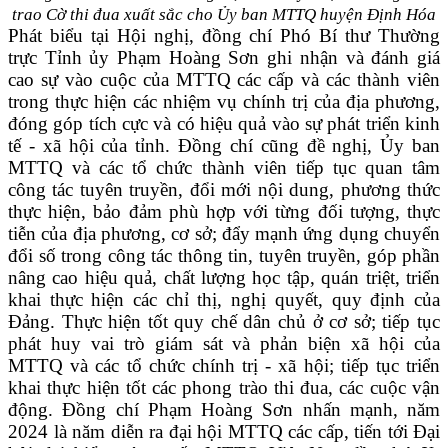
trao Cờ thi đua xuất sắc cho Ủy ban MTTQ huyện Định Hóa
Phát biểu tại Hội nghị, đồng chí Phó Bí thư Thường
trực Tỉnh ủy Phạm Hoàng Sơn ghi nhận và đánh giá
cao sự vào cuộc của MTTQ các cấp và các thành viên
trong thực hiện các nhiệm vụ chính trị của địa phương,
đóng góp tích cực và có hiệu quả vào sự phát triển kinh
tế - xã hội của tỉnh. Đồng chí cũng đề nghị, Ủy ban
MTTQ và các tổ chức thành viên tiếp tục quan tâm
công tác tuyên truyền, đổi mới nội dung, phương thức
thực hiện, bảo đảm phù hợp với từng đối tượng, thực
tiễn của địa phương, cơ sở; đẩy mạnh ứng dụng chuyển
đổi số trong công tác thông tin, tuyên truyền, góp phần
nâng cao hiệu quả, chất lượng học tập, quán triệt, triển
khai thực hiện các chỉ thị, nghị quyết, quy định của
Đảng. Thực hiện tốt quy chế dân chủ ở cơ sở; tiếp tục
phát huy vai trò giám sát và phản biện xã hội của
MTTQ và các tổ chức chính trị - xã hội; tiếp tục triển
khai thực hiện tốt các phong trào thi đua, các cuộc vận
động. Đồng chí Phạm Hoàng Sơn nhấn mạnh, năm
2024 là năm diễn ra đại hội MTTQ các cấp, tiến tới Đại