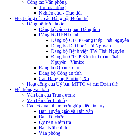
Công tác Văn phòng
Tin hoạt động
Nghiên cứu - Trao đổi
Hoạt động của các Đảng bộ, Đoàn thể
Đảng bộ trực thuộc
Đảng bộ các cơ quan Đảng tỉnh
Đảng bộ UBND tỉnh
Đảng bộ CTCP Gang thép Thái Nguyên
Đảng bộ Đại học Thái Nguyên
Đảng bộ Bệnh viện TW Thái Nguyên
Đảng bộ CTCP Kim loại màu Thái
Nguyên - Vimico
Đảng bộ Quân sự tỉnh
Đảng bộ Công an tỉnh
Các Đảng bộ Phường, Xã
Hoạt động của Uỷ ban MTTQ và các Đoàn thể
Hệ thống văn bản
Văn bản của Trung ương
Văn bản của Tỉnh ủy
Các cơ quan tham mưu giúp việc tỉnh ủy
Ban Tuyên giáo và Dân vận
Ban Tổ chức
Ủy ban Kiểm tra
Ban Nội chính
Văn phòng