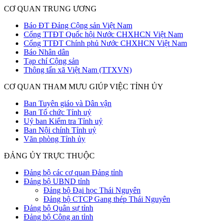
CƠ QUAN TRUNG ƯƠNG
Báo ĐT Đảng Cộng sản Việt Nam
Cổng TTĐT Quốc hội Nước CHXHCN Việt Nam
Cổng TTĐT Chính phủ Nước CHXHCN Việt Nam
Báo Nhân dân
Tạp chí Cộng sản
Thông tấn xã Việt Nam (TTXVN)
CƠ QUAN THAM MƯU GIÚP VIỆC TỈNH ỦY
Ban Tuyên giáo và Dân vận
Ban Tổ chức Tỉnh uỷ
Uỷ ban Kiểm tra Tỉnh uỷ
Ban Nội chính Tỉnh uỷ
Văn phòng Tỉnh ủy
ĐẢNG ỦY TRỰC THUỘC
Đảng bộ các cơ quan Đảng tỉnh
Đảng bộ UBND tỉnh
Đảng bộ Đại học Thái Nguyên
Đảng bộ CTCP Gang thép Thái Nguyên
Đảng bộ Quân sự tỉnh
Đảng bộ Công an tỉnh