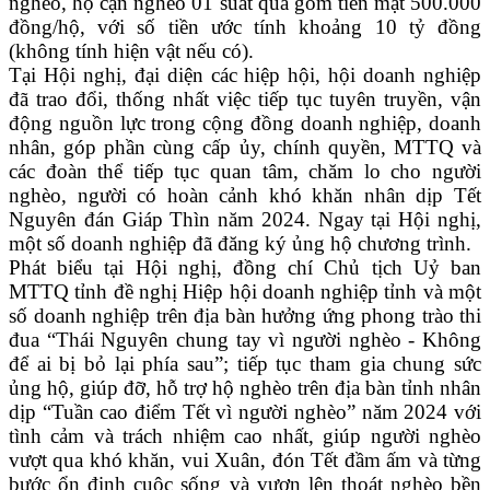
nghèo, hộ cận nghèo 01 suất quà gồm tiền mặt 500.000
đồng/hộ, với số tiền ước tính khoảng 10 tỷ đồng
(không tính hiện vật nếu có).
Tại Hội nghị, đại diện các hiệp hội, hội doanh nghiệp
đã trao đổi, thống nhất việc tiếp tục tuyên truyền, vận
động nguồn lực trong cộng đồng doanh nghiệp, doanh
nhân, góp phần cùng cấp ủy, chính quyền, MTTQ và
các đoàn thể tiếp tục quan tâm, chăm lo cho người
nghèo, người có hoàn cảnh khó khăn nhân dịp Tết
Nguyên đán Giáp Thìn năm 2024. Ngay tại Hội nghị,
một số doanh nghiệp đã đăng ký ủng hộ chương trình.
Phát biểu tại Hội nghị, đồng chí Chủ tịch Uỷ ban
MTTQ tỉnh đề nghị Hiệp hội doanh nghiệp tỉnh và một
số doanh nghiệp trên địa bàn hưởng ứng phong trào thi
đua “Thái Nguyên chung tay vì người nghèo - Không
để ai bị bỏ lại phía sau”; tiếp tục tham gia chung sức
ủng hộ, giúp đỡ, hỗ trợ hộ nghèo trên địa bàn tỉnh nhân
dịp “Tuần cao điểm Tết vì người nghèo” năm 2024 với
tình cảm và trách nhiệm cao nhất, giúp người nghèo
vượt qua khó khăn, vui Xuân, đón Tết đầm ấm và từng
bước ổn định cuộc sống và vươn lên thoát nghèo bền