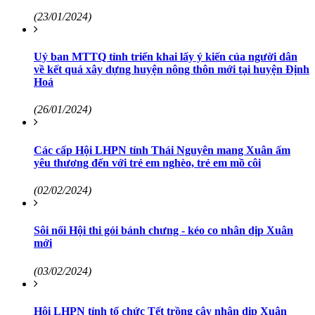
(23/01/2024)
Uỷ ban MTTQ tỉnh triển khai lấy ý kiến của người dân
về kết quả xây dựng huyện nông thôn mới tại huyện Định
Hoá
(26/01/2024)
Các cấp Hội LHPN tỉnh Thái Nguyên mang Xuân ấm
yêu thương đến với trẻ em nghèo, trẻ em mồ côi
(02/02/2024)
Sôi nổi Hội thi gói bánh chưng - kéo co nhân dịp Xuân
mới
(03/02/2024)
Hội LHPN tỉnh tổ chức Tết trồng cây nhân dịp Xuân