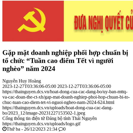
Gặp mặt doanh nghiệp phối hợp chuẩn bị
tổ chức “Tuần cao điểm Tết vì người
nghèo” năm 2024
Nguyễn Huy Hoàng
2023-12-27T03:36:06-05:00
2023-12-27T03:36:06-05:00
https://thainguyen.dcs.vn/hoat-dong-cua-cac-dang-bo/uy-ban-mttq-
va-cac-doan-the-ct-xh/gap-mat-doanh-nghiep-phoi-hop-chuan-bi-to-
chuc-tuan-cao-diem-tet-vi-nguoi-ngheo-nam-2024-624.html
https://thainguyen.dcs.vn/uploads/hoat-dong-cua-cac-dang-
bo/2023_12/image-20231227153502-1.jpeg
Cổng thông tin điện tử Đảng bộ tỉnh Thái Nguyên
https://thainguyen.dcs.vn/uploads/logo.gif
Thứ ba - 26/12/2023 21:34
0