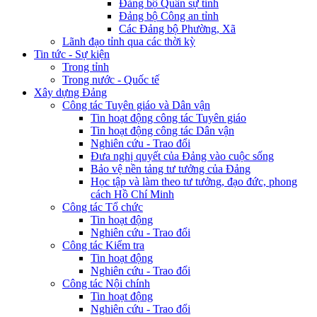
Đảng bộ Quân sự tỉnh
Đảng bộ Công an tỉnh
Các Đảng bộ Phường, Xã
Lãnh đạo tỉnh qua các thời kỳ
Tin tức - Sự kiện
Trong tỉnh
Trong nước - Quốc tế
Xây dựng Đảng
Công tác Tuyên giáo và Dân vận
Tin hoạt động công tác Tuyên giáo
Tin hoạt động công tác Dân vận
Nghiên cứu - Trao đổi
Đưa nghị quyết của Đảng vào cuộc sống
Bảo vệ nền tảng tư tưởng của Đảng
Học tập và làm theo tư tưởng, đạo đức, phong
cách Hồ Chí Minh
Công tác Tổ chức
Tin hoạt động
Nghiên cứu - Trao đổi
Công tác Kiểm tra
Tin hoạt động
Nghiên cứu - Trao đổi
Công tác Nội chính
Tin hoạt động
Nghiên cứu - Trao đổi