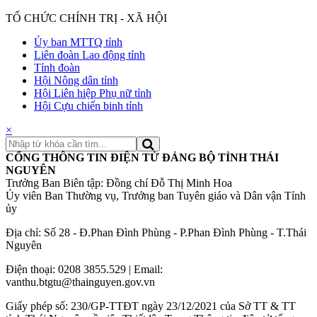
TỔ CHỨC CHÍNH TRỊ - XÃ HỘI
Ủy ban MTTQ tỉnh
Liên đoàn Lao động tỉnh
Tỉnh đoàn
Hội Nông dân tỉnh
Hội Liên hiệp Phụ nữ tỉnh
Hội Cựu chiến binh tỉnh
×
CỔNG THÔNG TIN ĐIỆN TỬ ĐẢNG BỘ TỈNH THÁI
NGUYÊN
Trưởng Ban Biên tập: Đồng chí Đỗ Thị Minh Hoa
Ủy viên Ban Thường vụ, Trưởng ban Tuyên giáo và Dân vận Tỉnh
ủy
Địa chỉ: Số 28 - Đ.Phan Đình Phùng - P.Phan Đình Phùng - T.Thái
Nguyên
Điện thoại: 0208 3855.529 | Email:
vanthu.btgtu@thainguyen.gov.vn
Giấy phép số: 230/GP-TTĐT ngày 23/12/2021 của Sở TT & TT