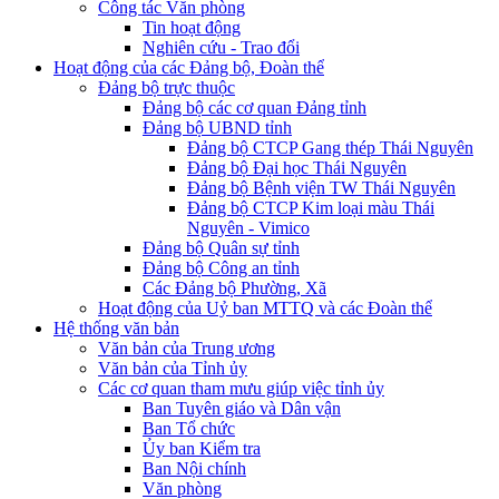
Công tác Văn phòng
Tin hoạt động
Nghiên cứu - Trao đổi
Hoạt động của các Đảng bộ, Đoàn thể
Đảng bộ trực thuộc
Đảng bộ các cơ quan Đảng tỉnh
Đảng bộ UBND tỉnh
Đảng bộ CTCP Gang thép Thái Nguyên
Đảng bộ Đại học Thái Nguyên
Đảng bộ Bệnh viện TW Thái Nguyên
Đảng bộ CTCP Kim loại màu Thái
Nguyên - Vimico
Đảng bộ Quân sự tỉnh
Đảng bộ Công an tỉnh
Các Đảng bộ Phường, Xã
Hoạt động của Uỷ ban MTTQ và các Đoàn thể
Hệ thống văn bản
Văn bản của Trung ương
Văn bản của Tỉnh ủy
Các cơ quan tham mưu giúp việc tỉnh ủy
Ban Tuyên giáo và Dân vận
Ban Tổ chức
Ủy ban Kiểm tra
Ban Nội chính
Văn phòng