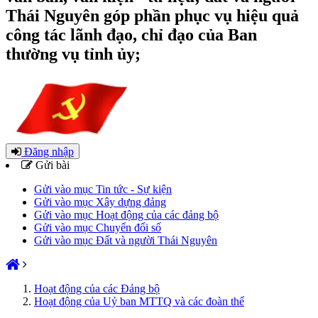
Thái Nguyên góp phần phục vụ hiệu quả
công tác lãnh đạo, chỉ đạo của Ban
thường vụ tỉnh ủy;
Đăng nhập
Gửi bài
Gửi vào mục Tin tức - Sự kiện
Gửi vào mục Xây dựng đảng
Gửi vào mục Hoạt động của các đảng bộ
Gửi vào mục Chuyển đổi số
Gửi vào mục Đất và người Thái Nguyên
Hoạt động của các Đảng bộ
Hoạt động của Uỷ ban MTTQ và các đoàn thể