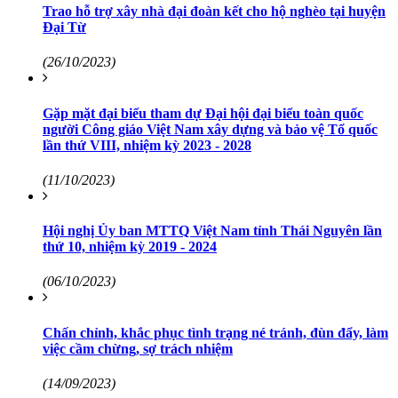
Trao hỗ trợ xây nhà đại đoàn kết cho hộ nghèo tại huyện
Đại Từ
(26/10/2023)
Gặp mặt đại biểu tham dự Đại hội đại biểu toàn quốc
người Công giáo Việt Nam xây dựng và bảo vệ Tổ quốc
lần thứ VIII, nhiệm kỳ 2023 - 2028
(11/10/2023)
Hội nghị Ủy ban MTTQ Việt Nam tỉnh Thái Nguyên lần
thứ 10, nhiệm kỳ 2019 - 2024
(06/10/2023)
Chấn chỉnh, khắc phục tình trạng né tránh, đùn đẩy, làm
việc cầm chừng, sợ trách nhiệm
(14/09/2023)