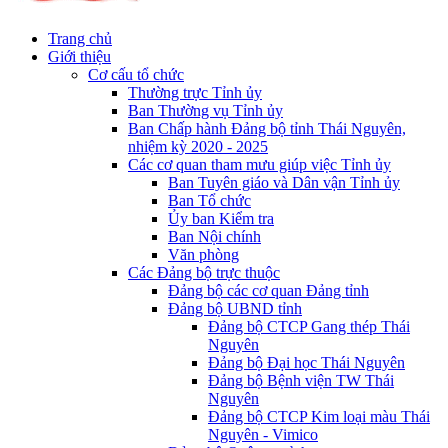
Trang chủ
Giới thiệu
Cơ cấu tổ chức
Thường trực Tỉnh ủy
Ban Thường vụ Tỉnh ủy
Ban Chấp hành Đảng bộ tỉnh Thái Nguyên,
nhiệm kỳ 2020 - 2025
Các cơ quan tham mưu giúp việc Tỉnh ủy
Ban Tuyên giáo và Dân vận Tỉnh ủy
Ban Tổ chức
Ủy ban Kiểm tra
Ban Nội chính
Văn phòng
Các Đảng bộ trực thuộc
Đảng bộ các cơ quan Đảng tỉnh
Đảng bộ UBND tỉnh
Đảng bộ CTCP Gang thép Thái
Nguyên
Đảng bộ Đại học Thái Nguyên
Đảng bộ Bệnh viện TW Thái
Nguyên
Đảng bộ CTCP Kim loại màu Thái
Nguyên - Vimico