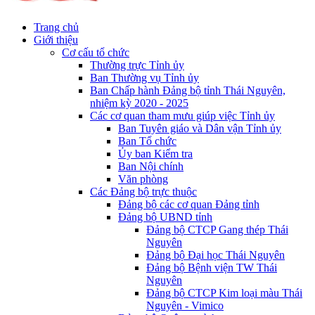
Trang chủ
Giới thiệu
Cơ cấu tổ chức
Thường trực Tỉnh ủy
Ban Thường vụ Tỉnh ủy
Ban Chấp hành Đảng bộ tỉnh Thái Nguyên,
nhiệm kỳ 2020 - 2025
Các cơ quan tham mưu giúp việc Tỉnh ủy
Ban Tuyên giáo và Dân vận Tỉnh ủy
Ban Tổ chức
Ủy ban Kiểm tra
Ban Nội chính
Văn phòng
Các Đảng bộ trực thuộc
Đảng bộ các cơ quan Đảng tỉnh
Đảng bộ UBND tỉnh
Đảng bộ CTCP Gang thép Thái
Nguyên
Đảng bộ Đại học Thái Nguyên
Đảng bộ Bệnh viện TW Thái
Nguyên
Đảng bộ CTCP Kim loại màu Thái
Nguyên - Vimico