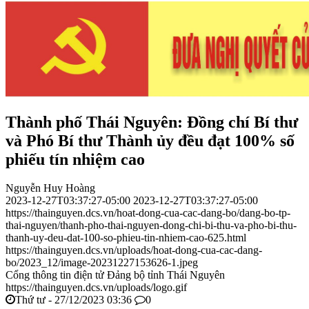
Thành phố Thái Nguyên: Đồng chí Bí thư
và Phó Bí thư Thành ủy đều đạt 100% số
phiếu tín nhiệm cao
Nguyễn Huy Hoàng
2023-12-27T03:37:27-05:00
2023-12-27T03:37:27-05:00
https://thainguyen.dcs.vn/hoat-dong-cua-cac-dang-bo/dang-bo-tp-
thai-nguyen/thanh-pho-thai-nguyen-dong-chi-bi-thu-va-pho-bi-thu-
thanh-uy-deu-dat-100-so-phieu-tin-nhiem-cao-625.html
https://thainguyen.dcs.vn/uploads/hoat-dong-cua-cac-dang-
bo/2023_12/image-20231227153626-1.jpeg
Cổng thông tin điện tử Đảng bộ tỉnh Thái Nguyên
https://thainguyen.dcs.vn/uploads/logo.gif
Thứ tư - 27/12/2023 03:36
0