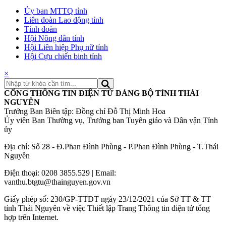
Ủy ban MTTQ tỉnh
Liên đoàn Lao động tỉnh
Tỉnh đoàn
Hội Nông dân tỉnh
Hội Liên hiệp Phụ nữ tỉnh
Hội Cựu chiến binh tỉnh
×
CỔNG THÔNG TIN ĐIỆN TỬ ĐẢNG BỘ TỈNH THÁI
NGUYÊN
Trưởng Ban Biên tập: Đồng chí Đỗ Thị Minh Hoa
Ủy viên Ban Thường vụ, Trưởng ban Tuyên giáo và Dân vận Tỉnh
ủy
Địa chỉ: Số 28 - Đ.Phan Đình Phùng - P.Phan Đình Phùng - T.Thái
Nguyên
Điện thoại: 0208 3855.529 | Email:
vanthu.btgtu@thainguyen.gov.vn
Giấy phép số: 230/GP-TTĐT ngày 23/12/2021 của Sở TT & TT
tỉnh Thái Nguyên về việc Thiết lập Trang Thông tin điện tử tổng
hợp trên Internet.