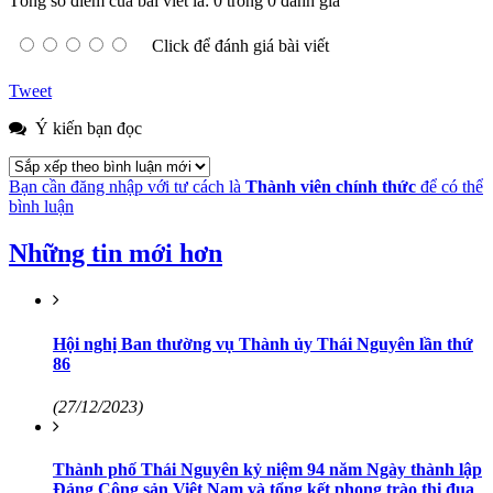
Tổng số điểm của bài viết là: 0 trong 0 đánh giá
Click để đánh giá bài viết
Tweet
Ý kiến bạn đọc
Bạn cần đăng nhập với tư cách là
Thành viên chính thức
để có thể
bình luận
Những tin mới hơn
Hội nghị Ban thường vụ Thành ủy Thái Nguyên lần thứ
86
(27/12/2023)
Thành phố Thái Nguyên kỷ niệm 94 năm Ngày thành lập
Đảng Cộng sản Việt Nam và tổng kết phong trào thi đua