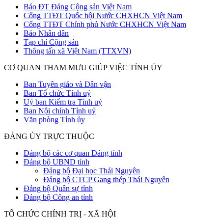
Báo ĐT Đảng Cộng sản Việt Nam
Cổng TTĐT Quốc hội Nước CHXHCN Việt Nam
Cổng TTĐT Chính phủ Nước CHXHCN Việt Nam
Báo Nhân dân
Tạp chí Cộng sản
Thông tấn xã Việt Nam (TTXVN)
CƠ QUAN THAM MƯU GIÚP VIỆC TỈNH ỦY
Ban Tuyên giáo và Dân vận
Ban Tổ chức Tỉnh uỷ
Uỷ ban Kiểm tra Tỉnh uỷ
Ban Nội chính Tỉnh uỷ
Văn phòng Tỉnh ủy
ĐẢNG ỦY TRỰC THUỘC
Đảng bộ các cơ quan Đảng tỉnh
Đảng bộ UBND tỉnh
Đảng bộ Đại học Thái Nguyên
Đảng bộ CTCP Gang thép Thái Nguyên
Đảng bộ Quân sự tỉnh
Đảng bộ Công an tỉnh
TỔ CHỨC CHÍNH TRỊ - XÃ HỘI