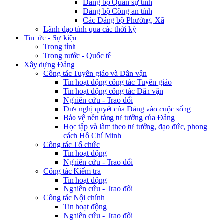
Đảng bộ Quân sự tỉnh
Đảng bộ Công an tỉnh
Các Đảng bộ Phường, Xã
Lãnh đạo tỉnh qua các thời kỳ
Tin tức - Sự kiện
Trong tỉnh
Trong nước - Quốc tế
Xây dựng Đảng
Công tác Tuyên giáo và Dân vận
Tin hoạt động công tác Tuyên giáo
Tin hoạt động công tác Dân vận
Nghiên cứu - Trao đổi
Đưa nghị quyết của Đảng vào cuộc sống
Bảo vệ nền tảng tư tưởng của Đảng
Học tập và làm theo tư tưởng, đạo đức, phong
cách Hồ Chí Minh
Công tác Tổ chức
Tin hoạt động
Nghiên cứu - Trao đổi
Công tác Kiểm tra
Tin hoạt động
Nghiên cứu - Trao đổi
Công tác Nội chính
Tin hoạt động
Nghiên cứu - Trao đổi