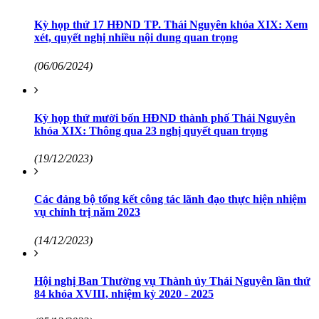
Kỳ họp thứ 17 HĐND TP. Thái Nguyên khóa XIX: Xem
xét, quyết nghị nhiều nội dung quan trọng
(06/06/2024)
Kỳ họp thứ mười bốn HĐND thành phố Thái Nguyên
khóa XIX: Thông qua 23 nghị quyết quan trọng
(19/12/2023)
Các đảng bộ tổng kết công tác lãnh đạo thực hiện nhiệm
vụ chính trị năm 2023
(14/12/2023)
Hội nghị Ban Thường vụ Thành ủy Thái Nguyên lần thứ
84 khóa XVIII, nhiệm kỳ 2020 - 2025