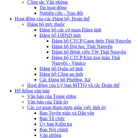
Công tác Văn phòng
Tin hoạt động
Nghiên cứu - Trao đổi
Hoạt động của các Đảng bộ, Đoàn thể
Đảng bộ trực thuộc
Đảng bộ các cơ quan Đảng tỉnh
Đảng bộ UBND tỉnh
Đảng bộ CTCP Gang thép Thái Nguyên
Đảng bộ Đại học Thái Nguyên
Đảng bộ Bệnh viện TW Thái Nguyên
Đảng bộ CTCP Kim loại màu Thái
Nguyên - Vimico
Đảng bộ Quân sự tỉnh
Đảng bộ Công an tỉnh
Các Đảng bộ Phường, Xã
Hoạt động của Uỷ ban MTTQ và các Đoàn thể
Hệ thống văn bản
Văn bản của Trung ương
Văn bản của Tỉnh ủy
Các cơ quan tham mưu giúp việc tỉnh ủy
Ban Tuyên giáo và Dân vận
Ban Tổ chức
Ủy ban Kiểm tra
Ban Nội chính
Văn phòng