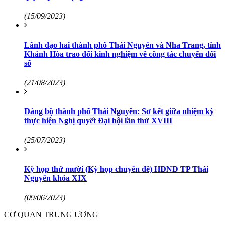
(15/09/2023)
Lãnh đạo hai thành phố Thái Nguyên và Nha Trang, tỉnh
Khánh Hòa trao đổi kinh nghiệm về công tác chuyển đổi
số
(21/08/2023)
Đảng bộ thành phố Thái Nguyên: Sơ kết giữa nhiệm kỳ
thực hiện Nghị quyết Đại hội lần thứ XVIII
(25/07/2023)
Kỳ họp thứ mười (Kỳ họp chuyên đề) HĐND TP Thái
Nguyên khóa XIX
(09/06/2023)
CƠ QUAN TRUNG ƯƠNG