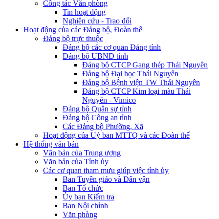
Công tác Văn phòng
Tin hoạt động
Nghiên cứu - Trao đổi
Hoạt động của các Đảng bộ, Đoàn thể
Đảng bộ trực thuộc
Đảng bộ các cơ quan Đảng tỉnh
Đảng bộ UBND tỉnh
Đảng bộ CTCP Gang thép Thái Nguyên
Đảng bộ Đại học Thái Nguyên
Đảng bộ Bệnh viện TW Thái Nguyên
Đảng bộ CTCP Kim loại màu Thái
Nguyên - Vimico
Đảng bộ Quân sự tỉnh
Đảng bộ Công an tỉnh
Các Đảng bộ Phường, Xã
Hoạt động của Uỷ ban MTTQ và các Đoàn thể
Hệ thống văn bản
Văn bản của Trung ương
Văn bản của Tỉnh ủy
Các cơ quan tham mưu giúp việc tỉnh ủy
Ban Tuyên giáo và Dân vận
Ban Tổ chức
Ủy ban Kiểm tra
Ban Nội chính
Văn phòng