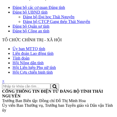
Đảng bộ các cơ quan Đảng tỉnh
Đảng bộ UBND tỉnh
Đảng bộ Đại học Thái Nguyên
Đảng bộ CTCP Gang thép Thái Nguyên
Đảng bộ Quân sự tỉnh
Đảng bộ Công an tỉnh
TỔ CHỨC CHÍNH TRỊ - XÃ HỘI
Ủy ban MTTQ tỉnh
Liên đoàn Lao động tỉnh
Tỉnh đoàn
Hội Nông dân tỉnh
Hội Liên hiệp Phụ nữ tỉnh
Hội Cựu chiến binh tỉnh
×
CỔNG THÔNG TIN ĐIỆN TỬ ĐẢNG BỘ TỈNH THÁI
NGUYÊN
Trưởng Ban Biên tập: Đồng chí Đỗ Thị Minh Hoa
Ủy viên Ban Thường vụ, Trưởng ban Tuyên giáo và Dân vận Tỉnh
ủy