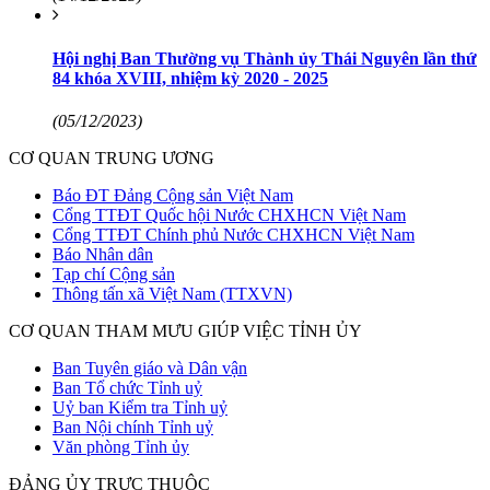
Hội nghị Ban Thường vụ Thành ủy Thái Nguyên lần thứ
84 khóa XVIII, nhiệm kỳ 2020 - 2025
(05/12/2023)
CƠ QUAN TRUNG ƯƠNG
Báo ĐT Đảng Cộng sản Việt Nam
Cổng TTĐT Quốc hội Nước CHXHCN Việt Nam
Cổng TTĐT Chính phủ Nước CHXHCN Việt Nam
Báo Nhân dân
Tạp chí Cộng sản
Thông tấn xã Việt Nam (TTXVN)
CƠ QUAN THAM MƯU GIÚP VIỆC TỈNH ỦY
Ban Tuyên giáo và Dân vận
Ban Tổ chức Tỉnh uỷ
Uỷ ban Kiểm tra Tỉnh uỷ
Ban Nội chính Tỉnh uỷ
Văn phòng Tỉnh ủy
ĐẢNG ỦY TRỰC THUỘC