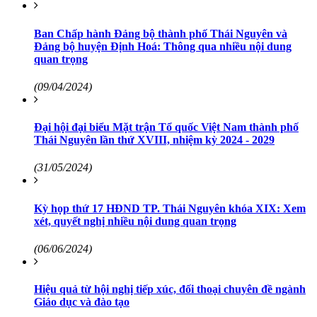
Ban Chấp hành Đảng bộ thành phố Thái Nguyên và
Đảng bộ huyện Định Hoá: Thông qua nhiều nội dung
quan trọng
(09/04/2024)
Đại hội đại biểu Mặt trận Tổ quốc Việt Nam thành phố
Thái Nguyên lần thứ XVIII, nhiệm kỳ 2024 - 2029
(31/05/2024)
Kỳ họp thứ 17 HĐND TP. Thái Nguyên khóa XIX: Xem
xét, quyết nghị nhiều nội dung quan trọng
(06/06/2024)
Hiệu quả từ hội nghị tiếp xúc, đối thoại chuyên đề ngành
Giáo dục và đào tạo