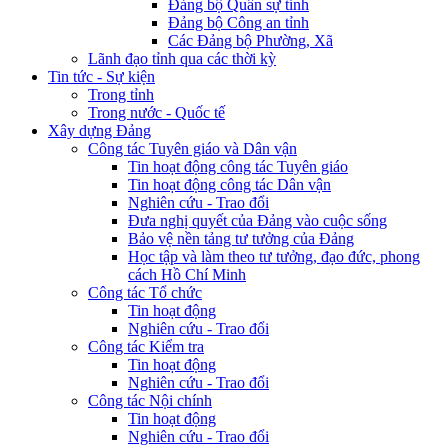
Đảng bộ Quân sự tỉnh
Đảng bộ Công an tỉnh
Các Đảng bộ Phường, Xã
Lãnh đạo tỉnh qua các thời kỳ
Tin tức - Sự kiện
Trong tỉnh
Trong nước - Quốc tế
Xây dựng Đảng
Công tác Tuyên giáo và Dân vận
Tin hoạt động công tác Tuyên giáo
Tin hoạt động công tác Dân vận
Nghiên cứu - Trao đổi
Đưa nghị quyết của Đảng vào cuộc sống
Bảo vệ nền tảng tư tưởng của Đảng
Học tập và làm theo tư tưởng, đạo đức, phong
cách Hồ Chí Minh
Công tác Tổ chức
Tin hoạt động
Nghiên cứu - Trao đổi
Công tác Kiểm tra
Tin hoạt động
Nghiên cứu - Trao đổi
Công tác Nội chính
Tin hoạt động
Nghiên cứu - Trao đổi