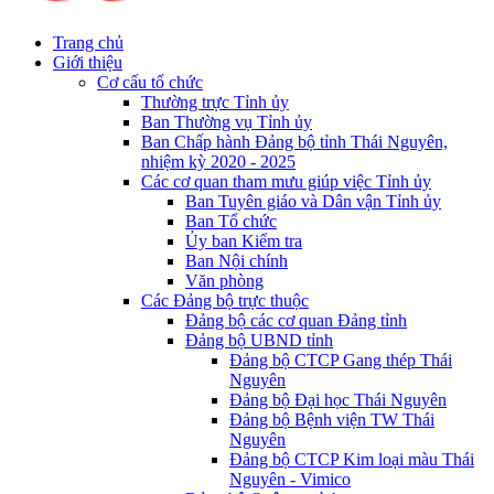
Trang chủ
Giới thiệu
Cơ cấu tổ chức
Thường trực Tỉnh ủy
Ban Thường vụ Tỉnh ủy
Ban Chấp hành Đảng bộ tỉnh Thái Nguyên,
nhiệm kỳ 2020 - 2025
Các cơ quan tham mưu giúp việc Tỉnh ủy
Ban Tuyên giáo và Dân vận Tỉnh ủy
Ban Tổ chức
Ủy ban Kiểm tra
Ban Nội chính
Văn phòng
Các Đảng bộ trực thuộc
Đảng bộ các cơ quan Đảng tỉnh
Đảng bộ UBND tỉnh
Đảng bộ CTCP Gang thép Thái
Nguyên
Đảng bộ Đại học Thái Nguyên
Đảng bộ Bệnh viện TW Thái
Nguyên
Đảng bộ CTCP Kim loại màu Thái
Nguyên - Vimico