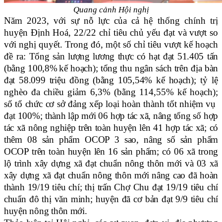
Quang cảnh Hội nghị
Năm 2023, với sự nỗ lực của cả hệ thống chính trị
huyện Định Hoá,
22
/
22
chỉ tiêu chủ yếu đạt và vượt so
với nghị quyết.
Trong đó, một số chỉ tiêu vượt kế hoạch
đề ra:
Tổng sản lượng lương thực có hạt đạt 51.405 tấn
(bằng 100,8%
kế hoạch)
; t
ổng thu ngân sách trên địa bàn
đạt 58.099 triệu đồng (bằng 105,54% kế hoạch)
;
tỷ lệ
nghèo đa chiều giảm 6,3% (bằng 114,55% kế hoạch)
;
s
ố tổ chức cơ sở đảng xếp loại hoàn thành tốt nhiệm vụ
đạt 100%
;
thành lập mới 06 hợp tác xã, nâng tổng số hợp
tác xã nông nghiệp trên toàn huyện lên 41 hợp tác xã
;
có
thêm 08 sản phẩm OCOP 3 sao, nâng số sản phẩm
OCOP trên toàn huyện lên 16 sản phẩm
; có
06 xã trong
lộ trình xây dựng xã đạt chuẩn nông thôn mới và 03 xã
xây dựng xã đạt chuẩn nông thôn mới nâng cao đã hoàn
thành 19/19 tiêu chí
; t
hị trấn Chợ Chu đạt 19/19 tiêu chí
chuẩn đô thị văn minh; huyện đã cơ bản đạt 9/9 tiêu chí
huyện nông thôn mới.