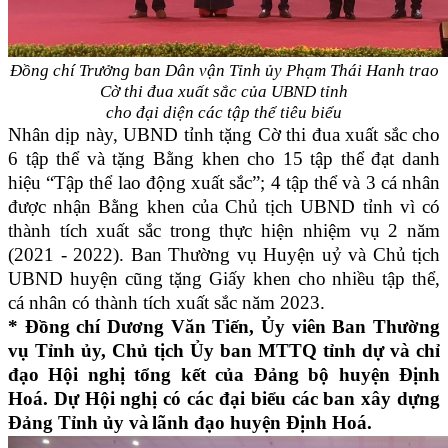
Đồng chí Trưởng ban Dân vận Tỉnh ủy Phạm Thái Hanh trao
Cờ thi đua xuất sắc của UBND tỉnh
cho đại diện các tập thể tiêu biểu
Nhân dịp này, UBND tỉnh tặng Cờ thi đua xuất sắc cho
6 tập thể và tặng Bằng khen cho 15 tập thể đạt danh
hiệu “Tập thể lao động xuất sắc”; 4 tập thể và 3 cá nhân
được nhận Bằng khen của Chủ tịch UBND tỉnh vì có
thành tích xuất sắc trong thực hiện nhiệm vụ 2 năm
(2021 - 2022). Ban Thường vụ Huyện uỷ và Chủ tịch
UBND huyện cũng tặng Giấy khen cho nhiều tập thể,
cá nhân có thành tích xuất sắc năm 2023.
*
Đồng chí Dương Văn Tiến, Ủy viên Ban Thường
vụ Tỉnh ủy, Chủ tịch Ủy ban
MTTQ
tỉnh dự và chỉ
đạo Hội nghị
tổng kết của Đảng bộ huyện Định
Hoá.
Dự Hội nghị có các đại biểu các ban xây dựng
Đảng Tỉnh ủy
và
lãnh đạo huyện Định Hoá.