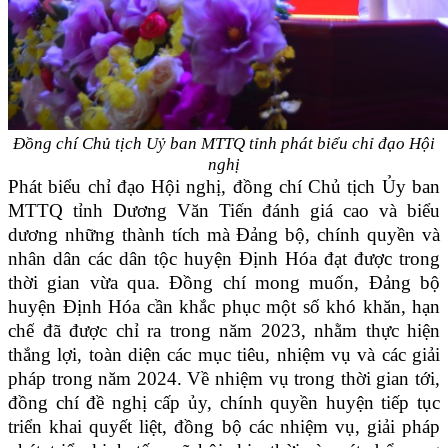
Đồng chí
Chủ tịch
Uỷ ban MTTQ tỉnh
phát biểu chỉ đạo Hội
nghị
Phát biểu chỉ đạo Hội nghị, đồng chí
Chủ tịch Ủy ban
MTTQ tỉnh Dương Văn Tiến
đánh giá cao và biểu
dương những thành tích mà Đảng bộ, chính quyền và
nhân dân các dân tộc huyện
Định Hóa
đạt được trong
thời gian vừa qua
. Đồng
chí mong muốn, Đảng bộ
huyện
Định Hóa cần
khắc phục một số khó khăn, hạn
chế
đã được chỉ ra trong năm 2023, nhằm
thực hiện
thắng lợi, toàn diện các mục tiêu, nhiệm vụ và các giải
pháp trong năm 2024
. Về nhiệm vụ trong thời gian tới,
đồng chí đề nghị cấp ủy, chính quyền huyện tiếp
tục
triển khai quyết liệt, đồng bộ các nhiệm vụ, giải pháp