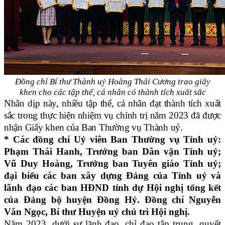
Đồng chí Bí thư Thành uỷ Hoàng Thái Cương trao giấy
khen
cho các tập thể, cá nhân có thành tích xuất sắc
Nhân dịp này, nhiều tập thể, cá nhân đạt thành tích xuất
sắc trong thực hiện nhiệm vụ chính trị năm 2023 đã được
nhận Giấy khen của Ban Thường vụ Thành uỷ.
* Các đồng chí Uỷ viên Ban Thường vụ Tỉnh uỷ:
Phạm Thái Hanh, Trưởng ban Dân vận Tỉnh uỷ;
Vũ Duy Hoàng, Trưởng ban Tuyên giáo Tỉnh uỷ;
đại biểu các ban xây dựng Đảng của Tỉnh uỷ và
lãnh đạo các ban HĐND tỉnh dự Hội nghị tổng kết
của Đảng bộ huyện Đồng Hỷ. Đồng chí Nguyễn
Văn Ngọc, Bí thư Huyện uỷ chủ trì Hội nghị.
Năm 2023, dưới sự lãnh đạo, chỉ đạo tập trung, quyết