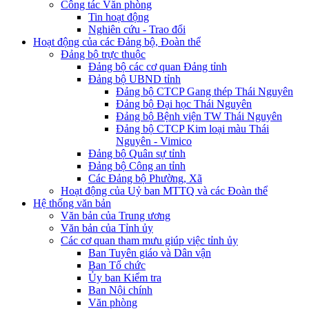
Công tác Văn phòng
Tin hoạt động
Nghiên cứu - Trao đổi
Hoạt động của các Đảng bộ, Đoàn thể
Đảng bộ trực thuộc
Đảng bộ các cơ quan Đảng tỉnh
Đảng bộ UBND tỉnh
Đảng bộ CTCP Gang thép Thái Nguyên
Đảng bộ Đại học Thái Nguyên
Đảng bộ Bệnh viện TW Thái Nguyên
Đảng bộ CTCP Kim loại màu Thái
Nguyên - Vimico
Đảng bộ Quân sự tỉnh
Đảng bộ Công an tỉnh
Các Đảng bộ Phường, Xã
Hoạt động của Uỷ ban MTTQ và các Đoàn thể
Hệ thống văn bản
Văn bản của Trung ương
Văn bản của Tỉnh ủy
Các cơ quan tham mưu giúp việc tỉnh ủy
Ban Tuyên giáo và Dân vận
Ban Tổ chức
Ủy ban Kiểm tra
Ban Nội chính
Văn phòng