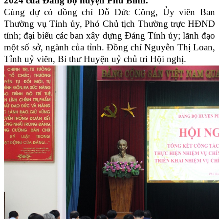
2024 của Đảng bộ huyện Phú Bình.
Cùng dự có đồng chí Đỗ Đức Công, Ủy viên Ban
Thường vụ Tỉnh ủy, Phó Chủ tịch Thường trực HĐND
tỉnh; đại biểu các ban xây dựng Đảng Tỉnh ủy; lãnh đạo
một số sở, ngành của tỉnh.
Đồng chí Nguyễn Thị Loan,
Tỉnh uỷ viên, Bí thư Huyện uỷ
chủ trì Hội nghị.