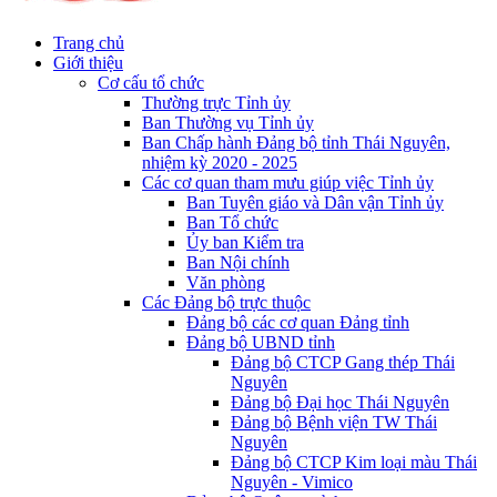
Trang chủ
Giới thiệu
Cơ cấu tổ chức
Thường trực Tỉnh ủy
Ban Thường vụ Tỉnh ủy
Ban Chấp hành Đảng bộ tỉnh Thái Nguyên,
nhiệm kỳ 2020 - 2025
Các cơ quan tham mưu giúp việc Tỉnh ủy
Ban Tuyên giáo và Dân vận Tỉnh ủy
Ban Tổ chức
Ủy ban Kiểm tra
Ban Nội chính
Văn phòng
Các Đảng bộ trực thuộc
Đảng bộ các cơ quan Đảng tỉnh
Đảng bộ UBND tỉnh
Đảng bộ CTCP Gang thép Thái
Nguyên
Đảng bộ Đại học Thái Nguyên
Đảng bộ Bệnh viện TW Thái
Nguyên
Đảng bộ CTCP Kim loại màu Thái
Nguyên - Vimico