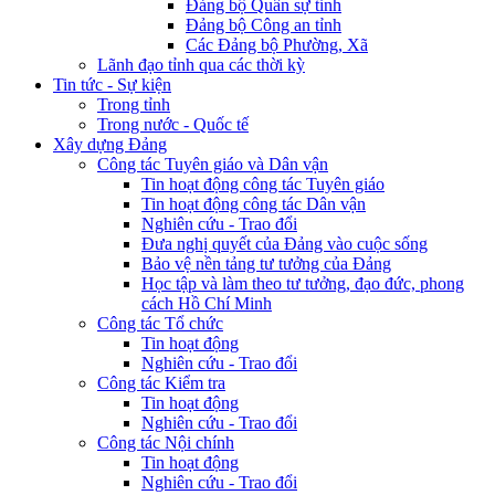
Đảng bộ Quân sự tỉnh
Đảng bộ Công an tỉnh
Các Đảng bộ Phường, Xã
Lãnh đạo tỉnh qua các thời kỳ
Tin tức - Sự kiện
Trong tỉnh
Trong nước - Quốc tế
Xây dựng Đảng
Công tác Tuyên giáo và Dân vận
Tin hoạt động công tác Tuyên giáo
Tin hoạt động công tác Dân vận
Nghiên cứu - Trao đổi
Đưa nghị quyết của Đảng vào cuộc sống
Bảo vệ nền tảng tư tưởng của Đảng
Học tập và làm theo tư tưởng, đạo đức, phong
cách Hồ Chí Minh
Công tác Tổ chức
Tin hoạt động
Nghiên cứu - Trao đổi
Công tác Kiểm tra
Tin hoạt động
Nghiên cứu - Trao đổi
Công tác Nội chính
Tin hoạt động
Nghiên cứu - Trao đổi