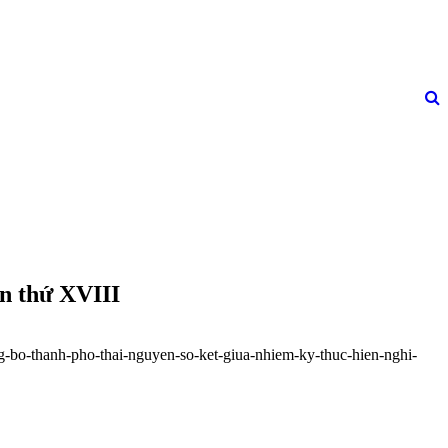
ần thứ XVIII
g-bo-thanh-pho-thai-nguyen-so-ket-giua-nhiem-ky-thuc-hien-nghi-