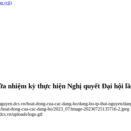
n (cũ)
a nhiệm kỳ thực hiện Nghị quyết Đại hội l
ainguyen.dcs.vn/hoat-dong-cua-cac-dang-bo/dang-bo-tp-thai-nguyen/dan
ads/hoat-dong-cua-cac-dang-bo/2023_07/image-20230725135716-2.jpeg
.dcs.vn/uploads/logo.gif