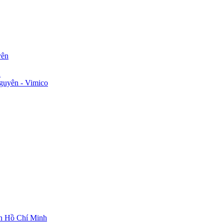
yên
n
guyên - Vimico
ch Hồ Chí Minh