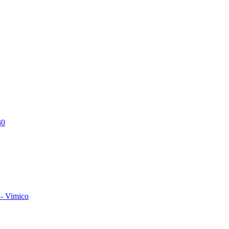
30
- Vimico