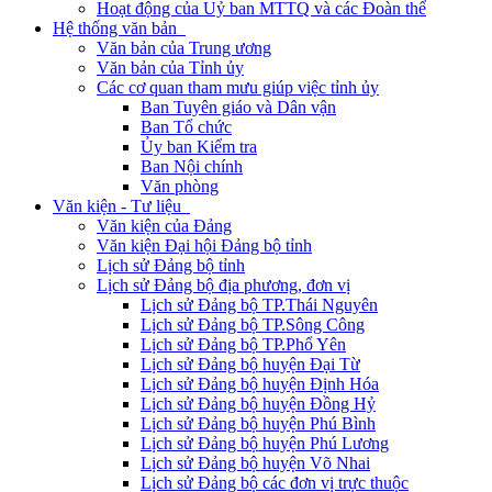
Hoạt động của Uỷ ban MTTQ và các Đoàn thể
Hệ thống văn bản
Văn bản của Trung ương
Văn bản của Tỉnh ủy
Các cơ quan tham mưu giúp việc tỉnh ủy
Ban Tuyên giáo và Dân vận
Ban Tổ chức
Ủy ban Kiểm tra
Ban Nội chính
Văn phòng
Văn kiện - Tư liệu
Văn kiện của Đảng
Văn kiện Đại hội Đảng bộ tỉnh
Lịch sử Đảng bộ tỉnh
Lịch sử Đảng bộ địa phương, đơn vị
Lịch sử Đảng bộ TP.Thái Nguyên
Lịch sử Đảng bộ TP.Sông Công
Lịch sử Đảng bộ TP.Phổ Yên
Lịch sử Đảng bộ huyện Đại Từ
Lịch sử Đảng bộ huyện Định Hóa
Lịch sử Đảng bộ huyện Đồng Hỷ
Lịch sử Đảng bộ huyện Phú Bình
Lịch sử Đảng bộ huyện Phú Lương
Lịch sử Đảng bộ huyện Võ Nhai
Lịch sử Đảng bộ các đơn vị trực thuộc