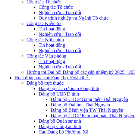
Công tác Tổ chức
Công tác Tổ chức
Nghiên cứu - Trao đổi
Quy trình nghiệp vụ Ngành Tổ chức
Công tác Kiểm tra
Tin hoạt động
Nghiên cứu - Trao đổi
Công tác Nội chính
Tin hoạt động
Nghiên cứu - Trao đổi
Công tác Văn phòng
Tin hoạt động
Nghiên cứu - Trao đổi
Hướng tới Đại hội Đảng bộ các cấp nhiệm kỳ 2025 - 20
Hoạt động của các Đảng bộ, Đoàn thể
Đảng bộ trực thuộc
Đảng bộ các cơ quan Đảng tỉnh
Đảng bộ UBND tỉnh
Đảng bộ CTCP Gang thép Thái Nguyên
Đảng bộ Đại học Thái Nguyên
Đảng bộ Bệnh viện TW Thái Nguyên
Đảng bộ CTCP Kim loại màu Thái Nguyên 
Đảng bộ Quân sự tỉnh
Đảng bộ Công an tỉnh
Các Đảng bộ Phường, Xã