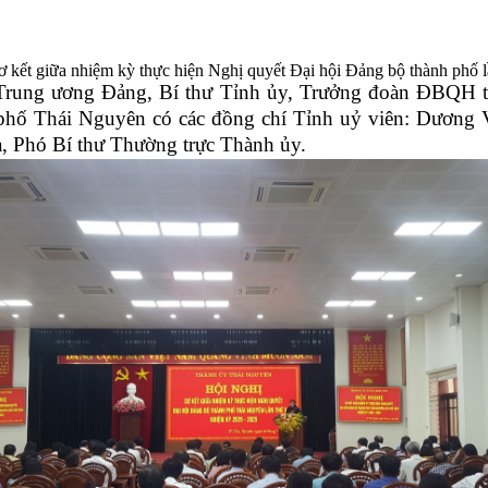
 kết giữa nhiệm kỳ thực hiện Nghị quyết Đại hội Đảng bộ thành phố l
Trung ương Đảng, Bí thư Tỉnh ủy, Trưởng đoàn ĐBQH tỉ
 phố Thái Nguyên có các đồng chí Tỉnh uỷ viên: Dương
, Phó Bí thư Thường trực Thành ủy.