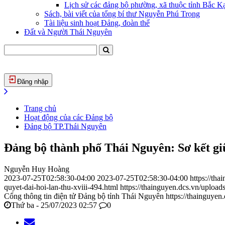
Lịch sử các đảng bộ phường, xã thuộc tỉnh Bắc Kạ
Sách, bài viết của tổng bí thư Nguyễn Phú Trọng
Tài liệu sinh hoạt Đảng, đoàn thể
Đất và Người Thái Nguyên
Đăng nhập
Trang chủ
Hoạt động của các Đảng bộ
Đảng bộ TP.Thái Nguyên
Đảng bộ thành phố Thái Nguyên: Sơ kết giữ
Nguyễn Huy Hoàng
2023-07-25T02:58:30-04:00
2023-07-25T02:58:30-04:00
https://th
quyet-dai-hoi-lan-thu-xviii-494.html
https://thainguyen.dcs.vn/uplo
Cổng thông tin điện tử Đảng bộ tỉnh Thái Nguyên
https://thainguyen
Thứ ba - 25/07/2023 02:57
0