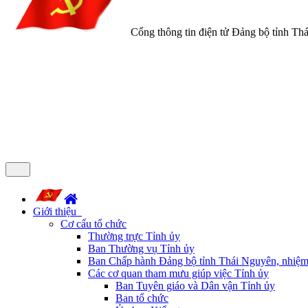
Cổng thông tin điện tử Đảng bộ tỉnh Th
Giới thiệu
Cơ cấu tổ chức
Thường trực Tỉnh ủy
Ban Thường vụ Tỉnh ủy
Ban Chấp hành Đảng bộ tỉnh Thái Nguyên, nhiệm
Các cơ quan tham mưu giúp việc Tỉnh ủy
Ban Tuyên giáo và Dân vận Tỉnh ủy
Ban tổ chức