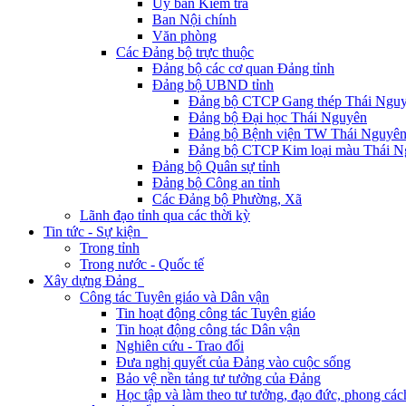
Ủy ban Kiểm tra
Ban Nội chính
Văn phòng
Các Đảng bộ trực thuộc
Đảng bộ các cơ quan Đảng tỉnh
Đảng bộ UBND tỉnh
Đảng bộ CTCP Gang thép Thái Ngu
Đảng bộ Đại học Thái Nguyên
Đảng bộ Bệnh viện TW Thái Nguyê
Đảng bộ CTCP Kim loại màu Thái N
Đảng bộ Quân sự tỉnh
Đảng bộ Công an tỉnh
Các Đảng bộ Phường, Xã
Lãnh đạo tỉnh qua các thời kỳ
Tin tức - Sự kiện
Trong tỉnh
Trong nước - Quốc tế
Xây dựng Đảng
Công tác Tuyên giáo và Dân vận
Tin hoạt động công tác Tuyên giáo
Tin hoạt động công tác Dân vận
Nghiên cứu - Trao đổi
Đưa nghị quyết của Đảng vào cuộc sống
Bảo vệ nền tảng tư tưởng của Đảng
Học tập và làm theo tư tưởng, đạo đức, phong cá