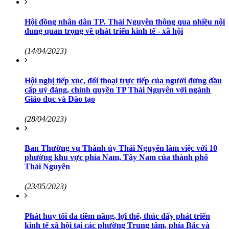
Hội đồng nhân dân TP. Thái Nguyên thông qua nhiều nội
dung quan trọng về phát triển kinh tế - xã hội
(14/04/2023)
Hội nghị tiếp xúc, đối thoại trực tiếp của người đứng đầu
cấp uỷ đảng, chính quyền TP Thái Nguyên với ngành
Giáo dục và Đào tạo
(28/04/2023)
Ban Thường vụ Thành ủy Thái Nguyên làm việc với 10
phường khu vực phía Nam, Tây Nam của thành phố
Thái Nguyên
(23/05/2023)
Phát huy tối đa tiềm năng, lợi thế, thúc đẩy phát triển
kinh tế xã hội tại các phường Trung tâm, phía Bắc và