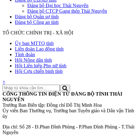
Đảng bộ Đại học Thái Nguyên
Đảng bộ CTCP Gang thép Thái Nguyên
Đảng bộ Quân sự tỉnh
Đảng bộ Công an tỉnh
TỔ CHỨC CHÍNH TRỊ - XÃ HỘI
Ủy ban MTTQ tỉnh
Liên đoàn Lao động tỉnh
Tỉnh đoàn
Hội Nông dân tỉnh
Hội Liên hiệp Phụ nữ tỉnh
Hội Cựu chiến binh tỉnh
×
CỔNG THÔNG TIN ĐIỆN TỬ ĐẢNG BỘ TỈNH THÁI
NGUYÊN
Trưởng Ban Biên tập: Đồng chí Đỗ Thị Minh Hoa
Ủy viên Ban Thường vụ, Trưởng ban Tuyên giáo và Dân vận Tỉnh
ủy
Địa chỉ: Số 28 - Đ.Phan Đình Phùng - P.Phan Đình Phùng - T.Thái
Nguyên