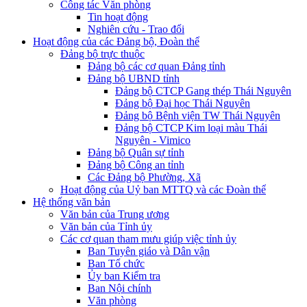
Công tác Văn phòng
Tin hoạt động
Nghiên cứu - Trao đổi
Hoạt động của các Đảng bộ, Đoàn thể
Đảng bộ trực thuộc
Đảng bộ các cơ quan Đảng tỉnh
Đảng bộ UBND tỉnh
Đảng bộ CTCP Gang thép Thái Nguyên
Đảng bộ Đại học Thái Nguyên
Đảng bộ Bệnh viện TW Thái Nguyên
Đảng bộ CTCP Kim loại màu Thái
Nguyên - Vimico
Đảng bộ Quân sự tỉnh
Đảng bộ Công an tỉnh
Các Đảng bộ Phường, Xã
Hoạt động của Uỷ ban MTTQ và các Đoàn thể
Hệ thống văn bản
Văn bản của Trung ương
Văn bản của Tỉnh ủy
Các cơ quan tham mưu giúp việc tỉnh ủy
Ban Tuyên giáo và Dân vận
Ban Tổ chức
Ủy ban Kiểm tra
Ban Nội chính
Văn phòng