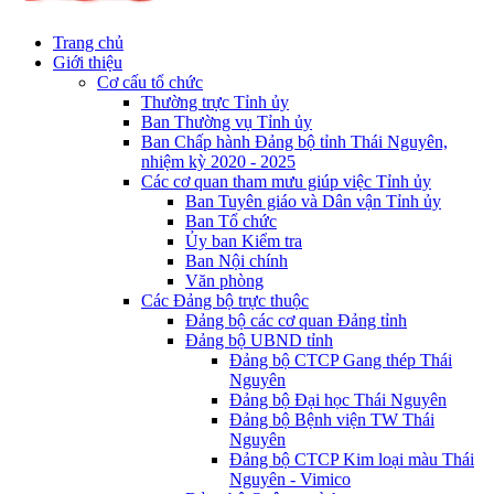
Trang chủ
Giới thiệu
Cơ cấu tổ chức
Thường trực Tỉnh ủy
Ban Thường vụ Tỉnh ủy
Ban Chấp hành Đảng bộ tỉnh Thái Nguyên,
nhiệm kỳ 2020 - 2025
Các cơ quan tham mưu giúp việc Tỉnh ủy
Ban Tuyên giáo và Dân vận Tỉnh ủy
Ban Tổ chức
Ủy ban Kiểm tra
Ban Nội chính
Văn phòng
Các Đảng bộ trực thuộc
Đảng bộ các cơ quan Đảng tỉnh
Đảng bộ UBND tỉnh
Đảng bộ CTCP Gang thép Thái
Nguyên
Đảng bộ Đại học Thái Nguyên
Đảng bộ Bệnh viện TW Thái
Nguyên
Đảng bộ CTCP Kim loại màu Thái
Nguyên - Vimico