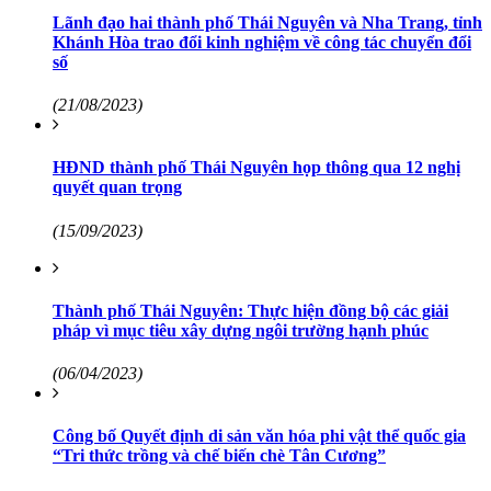
Lãnh đạo hai thành phố Thái Nguyên và Nha Trang, tỉnh
Khánh Hòa trao đổi kinh nghiệm về công tác chuyển đổi
số
(21/08/2023)
HĐND thành phố Thái Nguyên họp thông qua 12 nghị
quyết quan trọng
(15/09/2023)
Thành phố Thái Nguyên: Thực hiện đồng bộ các giải
pháp vì mục tiêu xây dựng ngôi trường hạnh phúc
(06/04/2023)
Công bố Quyết định di sản văn hóa phi vật thể quốc gia
“Tri thức trồng và chế biến chè Tân Cương”