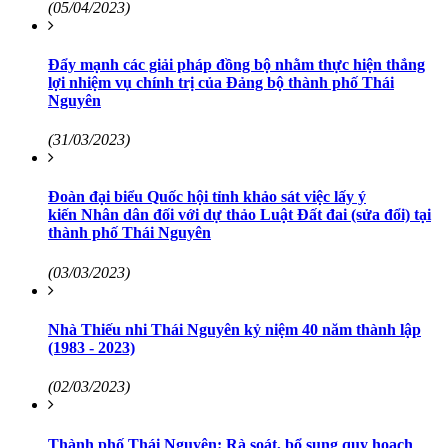
(05/04/2023)
Đẩy mạnh các giải pháp đồng bộ nhằm thực hiện thắng
lợi nhiệm vụ chính trị của Đảng bộ thành phố Thái
Nguyên
(31/03/2023)
Đoàn đại biểu Quốc hội tỉnh khảo sát việc lấy ý
kiến Nhân dân đối với dự thảo Luật Đất đai (sửa đổi) tại
thành phố Thái Nguyên
(03/03/2023)
Nhà Thiếu nhi Thái Nguyên kỷ niệm 40 năm thành lập
(1983 - 2023)
(02/03/2023)
Thành phố Thái Nguyên: Rà soát, bổ sung quy hoạch