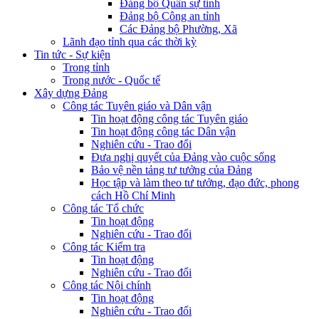
Đảng bộ Quân sự tỉnh
Đảng bộ Công an tỉnh
Các Đảng bộ Phường, Xã
Lãnh đạo tỉnh qua các thời kỳ
Tin tức - Sự kiện
Trong tỉnh
Trong nước - Quốc tế
Xây dựng Đảng
Công tác Tuyên giáo và Dân vận
Tin hoạt động công tác Tuyên giáo
Tin hoạt động công tác Dân vận
Nghiên cứu - Trao đổi
Đưa nghị quyết của Đảng vào cuộc sống
Bảo vệ nền tảng tư tưởng của Đảng
Học tập và làm theo tư tưởng, đạo đức, phong
cách Hồ Chí Minh
Công tác Tổ chức
Tin hoạt động
Nghiên cứu - Trao đổi
Công tác Kiểm tra
Tin hoạt động
Nghiên cứu - Trao đổi
Công tác Nội chính
Tin hoạt động
Nghiên cứu - Trao đổi