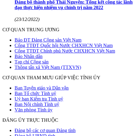
Đảng bộ thành phố Thái Nguyên: Tổng kết công tác lãnh
đạo thực hiện nhiệm vụ chính trị năm 2022
(23/12/2022)
CƠ QUAN TRUNG ƯƠNG
Báo ĐT Đảng Cộng sản Việt Nam
Cổng TTĐT Quốc hội Nước CHXHCN Việt Nam
Cổng TTĐT Chính phủ Nước CHXHCN Việt Nam
Báo Nhân dân
Tạp chí Cộng sản
Thông tấn xã Việt Nam (TTXVN)
CƠ QUAN THAM MƯU GIÚP VIỆC TỈNH ỦY
Ban Tuyên giáo và Dân vận
Ban Tổ chức Tỉnh uỷ
Uỷ ban Kiểm tra Tỉnh uỷ
Ban Nội chính Tỉnh uỷ
Văn phòng Tỉnh ủy
ĐẢNG ỦY TRỰC THUỘC
Đảng bộ các cơ quan Đảng tỉnh
Đảng bộ UBND tỉnh