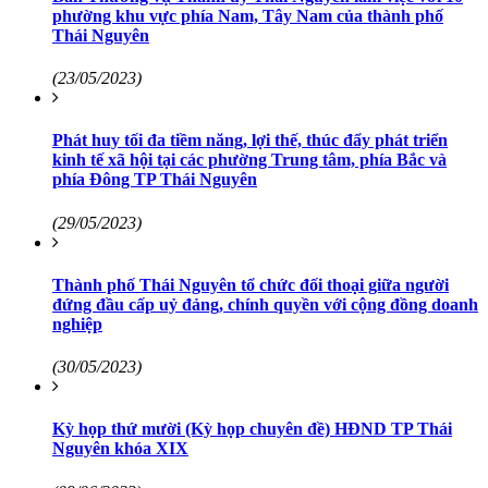
phường khu vực phía Nam, Tây Nam của thành phố
Thái Nguyên
(23/05/2023)
Phát huy tối đa tiềm năng, lợi thế, thúc đẩy phát triển
kinh tế xã hội tại các phường Trung tâm, phía Bắc và
phía Đông TP Thái Nguyên
(29/05/2023)
Thành phố Thái Nguyên tổ chức đối thoại giữa người
đứng đầu cấp uỷ đảng, chính quyền với cộng đồng doanh
nghiệp
(30/05/2023)
Kỳ họp thứ mười (Kỳ họp chuyên đề) HĐND TP Thái
Nguyên khóa XIX