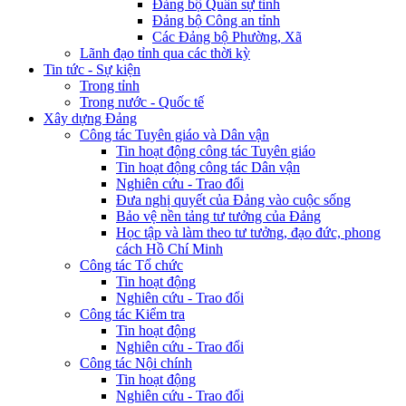
Đảng bộ Quân sự tỉnh
Đảng bộ Công an tỉnh
Các Đảng bộ Phường, Xã
Lãnh đạo tỉnh qua các thời kỳ
Tin tức - Sự kiện
Trong tỉnh
Trong nước - Quốc tế
Xây dựng Đảng
Công tác Tuyên giáo và Dân vận
Tin hoạt động công tác Tuyên giáo
Tin hoạt động công tác Dân vận
Nghiên cứu - Trao đổi
Đưa nghị quyết của Đảng vào cuộc sống
Bảo vệ nền tảng tư tưởng của Đảng
Học tập và làm theo tư tưởng, đạo đức, phong
cách Hồ Chí Minh
Công tác Tổ chức
Tin hoạt động
Nghiên cứu - Trao đổi
Công tác Kiểm tra
Tin hoạt động
Nghiên cứu - Trao đổi
Công tác Nội chính
Tin hoạt động
Nghiên cứu - Trao đổi