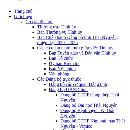
Trang chủ
Giới thiệu
Cơ cấu tổ chức
Thường trực Tỉnh ủy
Ban Thường vụ Tỉnh ủy
Ban Chấp hành Đảng bộ tỉnh Thái Nguyên,
nhiệm kỳ 2020 - 2025
Các cơ quan tham mưu giúp việc Tỉnh ủy
Ban Tuyên giáo và Dân vận Tỉnh ủy
Ban Tổ chức
Ủy ban Kiểm tra
Ban Nội chính
Văn phòng
Các Đảng bộ trực thuộc
Đảng bộ các cơ quan Đảng tỉnh
Đảng bộ UBND tỉnh
Đảng bộ CTCP Gang thép Thái
Nguyên
Đảng bộ Đại học Thái Nguyên
Đảng bộ Bệnh viện TW Thái
Nguyên
Đảng bộ CTCP Kim loại màu Thái
Nguyên - Vimico