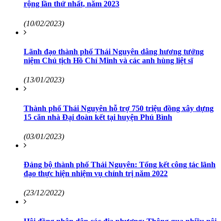
rộng lần thứ nhất, năm 2023
(10/02/2023)
Lãnh đạo thành phố Thái Nguyên dâng hương tưởng
niệm Chủ tịch Hồ Chí Minh và các anh hùng liệt sĩ
(13/01/2023)
Thành phố Thái Nguyên hỗ trợ 750 triệu đồng xây dựng
15 căn nhà Đại đoàn kết tại huyện Phú Bình
(03/01/2023)
Đảng bộ thành phố Thái Nguyên: Tổng kết công tác lãnh
đạo thực hiện nhiệm vụ chính trị năm 2022
(23/12/2022)