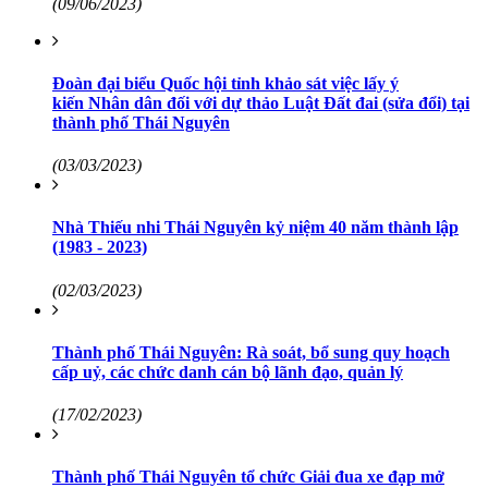
(09/06/2023)
Đoàn đại biểu Quốc hội tỉnh khảo sát việc lấy ý
kiến Nhân dân đối với dự thảo Luật Đất đai (sửa đổi) tại
thành phố Thái Nguyên
(03/03/2023)
Nhà Thiếu nhi Thái Nguyên kỷ niệm 40 năm thành lập
(1983 - 2023)
(02/03/2023)
Thành phố Thái Nguyên: Rà soát, bổ sung quy hoạch
cấp uỷ, các chức danh cán bộ lãnh đạo, quản lý
(17/02/2023)
Thành phố Thái Nguyên tổ chức Giải đua xe đạp mở