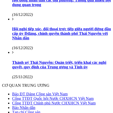
Hội đồng nhân dân các địa phương: Thông qua nhiều nội
dung quan trọng
(16/12/2022)
Hội nghị tiếp xúc, đối thoại trực tiếp giữa người đứng đầu
cấp ủy Đđảng, chính quyền thành phố Thái Nguyên với
Nhân dân
(16/12/2022)
Thành uỷ Thái Nguyên: Quán triệt, triển khai các nghị
quyết, quy định của Trung ương và Tỉnh ủy
(25/11/2022)
CƠ QUAN TRUNG ƯƠNG
Báo ĐT Đảng Cộng sản Việt Nam
Cổng TTĐT Quốc hội Nước CHXHCN Việt Nam
Cổng TTĐT Chính phủ Nước CHXHCN Việt Nam
Báo Nhân dân
Tạp chí Cộng sản