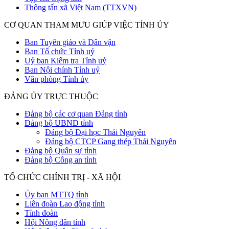
Thông tấn xã Việt Nam (TTXVN)
CƠ QUAN THAM MƯU GIÚP VIỆC TỈNH ỦY
Ban Tuyên giáo và Dân vận
Ban Tổ chức Tỉnh uỷ
Uỷ ban Kiểm tra Tỉnh uỷ
Ban Nội chính Tỉnh uỷ
Văn phòng Tỉnh ủy
ĐẢNG ỦY TRỰC THUỘC
Đảng bộ các cơ quan Đảng tỉnh
Đảng bộ UBND tỉnh
Đảng bộ Đại học Thái Nguyên
Đảng bộ CTCP Gang thép Thái Nguyên
Đảng bộ Quân sự tỉnh
Đảng bộ Công an tỉnh
TỔ CHỨC CHÍNH TRỊ - XÃ HỘI
Ủy ban MTTQ tỉnh
Liên đoàn Lao động tỉnh
Tỉnh đoàn
Hội Nông dân tỉnh