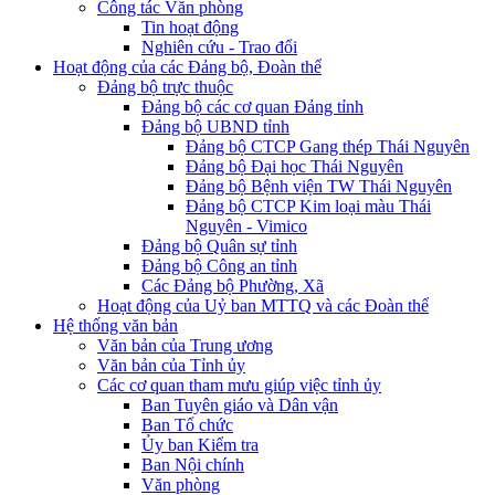
Công tác Văn phòng
Tin hoạt động
Nghiên cứu - Trao đổi
Hoạt động của các Đảng bộ, Đoàn thể
Đảng bộ trực thuộc
Đảng bộ các cơ quan Đảng tỉnh
Đảng bộ UBND tỉnh
Đảng bộ CTCP Gang thép Thái Nguyên
Đảng bộ Đại học Thái Nguyên
Đảng bộ Bệnh viện TW Thái Nguyên
Đảng bộ CTCP Kim loại màu Thái
Nguyên - Vimico
Đảng bộ Quân sự tỉnh
Đảng bộ Công an tỉnh
Các Đảng bộ Phường, Xã
Hoạt động của Uỷ ban MTTQ và các Đoàn thể
Hệ thống văn bản
Văn bản của Trung ương
Văn bản của Tỉnh ủy
Các cơ quan tham mưu giúp việc tỉnh ủy
Ban Tuyên giáo và Dân vận
Ban Tổ chức
Ủy ban Kiểm tra
Ban Nội chính
Văn phòng