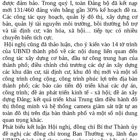
được đảm bảo
. T
rong quý I
,
toàn Đảng bộ đã kết nạp
mới 131/460 đảng viên bằng gần 30% kế hoạch đề ra.
C
ác công tác quy hoạch, quản lý đô thị, xây dựng cơ
bản, quản lý tài nguyên môi
trường
, bồi thường hỗ trợ
và tái định cư
;
văn hóa, xã hội
…
tiếp tục có nhiều
chuyển biến tích
cực.
Hội nghị cũng đã thảo luận, cho ý kiến vào
14 tờ trình
của UBND thành phố về các nội dung liên quan đến
công tác xây dựng cơ bản, đầu tư công trung hạn của
thành phố; điều chỉnh chủ trương các dự án xây dựng
các khu dân cư, tái định cư, khu đô thị mới và một số
công trình công cộng, công trình phúc lợi trên địa bàn
thành phố; các báo cáo tiến độ triển khai các dự án,
công trình
;
đề án phát triển kinh tế
-
xã hội
;
đề án xây
dựng Đảng; kết quả triển khai Trung tâm điều hành đô
thị thông minh và hệ thống camera giám sát trật tự an
toàn đô thị trên địa bàn thành phố
và
một số nội dung
quan trọng khác.
Phát biểu kết luận Hội nghị, đồng chí Bí thư Thành ủy
đề nghị
các đồng chí trong
Ban Thường vụ
, lãnh đạo