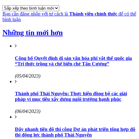
Bạn cần đăng nhập với tư cách là
Thành viên chính thức
để có thể
bình luận
Những tin mới hơn
Công bố Quyết định di sản văn hóa phi vật thể quốc gia
“Tri thức trồng và chế biến chè Tân Cương”
(05/04/2023)
Thành phố Thái Nguyên: Thực hiện đồng bộ các giải
pháp vì mục tiêu xây dựng ngôi trường hạnh phúc
(06/04/2023)
Đẩy nhanh tiến độ thi công Dự án phát triển tổng hợp đô
thị động lực thành phố Thái Nguyên