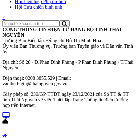
Hội Liên hiệp Phụ nữ tỉnh
Hội Cựu chiến binh tỉnh
×
CỔNG THÔNG TIN ĐIỆN TỬ ĐẢNG BỘ TỈNH THÁI
NGUYÊN
Trưởng Ban Biên tập: Đồng chí Đỗ Thị Minh Hoa
Ủy viên Ban Thường vụ, Trưởng ban Tuyên giáo và Dân vận Tỉnh
ủy
Địa chỉ: Số 28 - Đ.Phan Đình Phùng - P.Phan Đình Phùng - T.Thái
Nguyên
Điện thoại: 0208 3855.529 | Email:
vanthu.btgtu@thainguyen.gov.vn
Giấy phép số: 230/GP-TTĐT ngày 23/12/2021 của Sở TT & TT
tỉnh Thái Nguyên về việc Thiết lập Trang Thông tin điện tử tổng
hợp trên Internet.