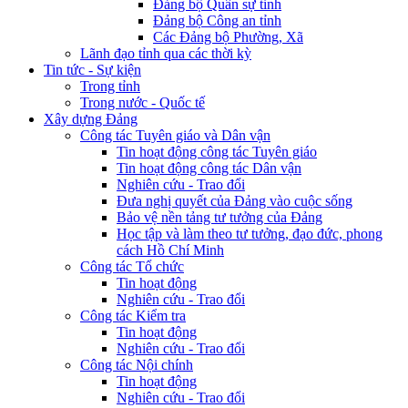
Đảng bộ Quân sự tỉnh
Đảng bộ Công an tỉnh
Các Đảng bộ Phường, Xã
Lãnh đạo tỉnh qua các thời kỳ
Tin tức - Sự kiện
Trong tỉnh
Trong nước - Quốc tế
Xây dựng Đảng
Công tác Tuyên giáo và Dân vận
Tin hoạt động công tác Tuyên giáo
Tin hoạt động công tác Dân vận
Nghiên cứu - Trao đổi
Đưa nghị quyết của Đảng vào cuộc sống
Bảo vệ nền tảng tư tưởng của Đảng
Học tập và làm theo tư tưởng, đạo đức, phong
cách Hồ Chí Minh
Công tác Tổ chức
Tin hoạt động
Nghiên cứu - Trao đổi
Công tác Kiểm tra
Tin hoạt động
Nghiên cứu - Trao đổi
Công tác Nội chính
Tin hoạt động
Nghiên cứu - Trao đổi