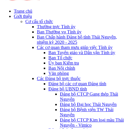
Trang chủ
Giới thiệu
Cơ cấu tổ chức
Thường trực Tỉnh ủy
Ban Thường vụ Tỉnh ủy
Ban Chấp hành Đảng bộ tỉnh Thái Nguyên,
nhiệm kỳ 2020 - 2025
Các cơ quan tham mưu giúp việc Tỉnh ủy
Ban Tuyên giáo và Dân vận Tỉnh ủy
Ban Tổ chức
Ủy ban Kiểm tra
Ban Nội chính
Văn phòng
Các Đảng bộ trực thuộc
Đảng bộ các cơ quan Đảng tỉnh
Đảng bộ UBND tỉnh
Đảng bộ CTCP Gang thép Thái
Nguyên
Đảng bộ Đại học Thái Nguyên
Đảng bộ Bệnh viện TW Thái
Nguyên
Đảng bộ CTCP Kim loại màu Thái
Nguyên - Vimico