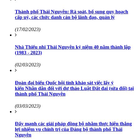
Thành phố Thái Nguyên: Rà soát, bổ sung quy hoạch
cấp uỷ, các chức danh cán bộ lãnh đạo, quản lý
(17/02/2023)
Nhà Thiếu nhi Thái Nguyên kỷ niệm 40 năm thành lập
(1983 - 2023)
(02/03/2023)
Đoàn đại biểu Quốc hội tỉnh khảo sát việc lấy ý
kiến Nhân dân đối với dự thảo Luật Đất đai (sửa đổi) tại
thành phố Thái Nguyên
(03/03/2023)
Đẩy mạnh các giải pháp đồng bộ nhằm thực hiện thắng
lợi nhiệm vụ chính trị của Đảng bộ thành phố Thái
Nguyên