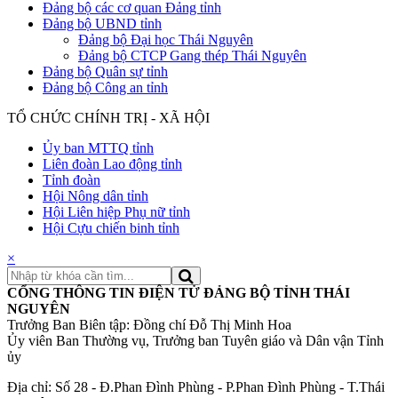
Đảng bộ các cơ quan Đảng tỉnh
Đảng bộ UBND tỉnh
Đảng bộ Đại học Thái Nguyên
Đảng bộ CTCP Gang thép Thái Nguyên
Đảng bộ Quân sự tỉnh
Đảng bộ Công an tỉnh
TỔ CHỨC CHÍNH TRỊ - XÃ HỘI
Ủy ban MTTQ tỉnh
Liên đoàn Lao động tỉnh
Tỉnh đoàn
Hội Nông dân tỉnh
Hội Liên hiệp Phụ nữ tỉnh
Hội Cựu chiến binh tỉnh
×
CỔNG THÔNG TIN ĐIỆN TỬ ĐẢNG BỘ TỈNH THÁI
NGUYÊN
Trưởng Ban Biên tập: Đồng chí Đỗ Thị Minh Hoa
Ủy viên Ban Thường vụ, Trưởng ban Tuyên giáo và Dân vận Tỉnh
ủy
Địa chỉ: Số 28 - Đ.Phan Đình Phùng - P.Phan Đình Phùng - T.Thái