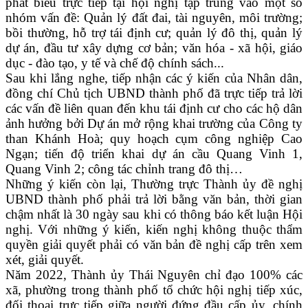
phát biểu trực tiếp tại hội nghị tập trung vào một số
nhóm vấn đề: Quản lý đất đai, tài nguyên, môi trường;
bồi thường, hỗ trợ tái định cư; quản lý đô thị, quản lý
dự án, đầu tư xây dựng cơ bản; văn hóa - xã hội, giáo
dục - đào tạo, y tế và chế độ chính sách...
Sau khi lắng nghe, tiếp nhận các ý kiến của Nhân dân,
đồng chí Chủ tịch UBND thành phố đã trực tiếp trả lời
các vấn đề liên quan đến khu tái định cư cho các hộ dân
ảnh hưởng bởi Dự án mở rộng khai trường của Công ty
than Khánh Hoà; quy hoạch cụm công nghiệp Cao
Ngạn; tiến độ triển khai dự án cầu Quang Vinh 1,
Quang Vinh 2; công tác chỉnh trang đô thị…
Những ý kiến còn lại, Thường trực Thành ủy đề nghị
UBND thành phố phải trả lời bằng văn bản, thời gian
chậm nhất là 30 ngày sau khi có thông báo kết luận Hội
nghị. Với những ý kiến, kiến nghị không thuộc thẩm
quyền giải quyết phải có văn bản đề nghị cấp trên xem
xét, giải quyết.
Năm 2022, Thành ủy Thái Nguyên chỉ đạo 100% các
xã, phường trong thành phố tổ chức hội nghị tiếp xúc,
đối thoại trực tiếp giữa người đứng đầu cấp ủy, chính