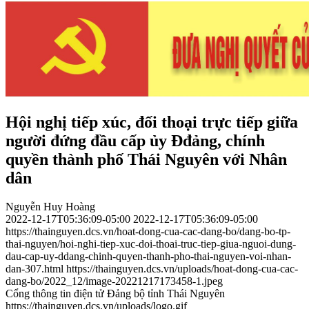
Hội nghị tiếp xúc, đối thoại trực tiếp giữa
người đứng đầu cấp ủy Đđảng, chính
quyền thành phố Thái Nguyên với Nhân
dân
Nguyễn Huy Hoàng
2022-12-17T05:36:09-05:00
2022-12-17T05:36:09-05:00
https://thainguyen.dcs.vn/hoat-dong-cua-cac-dang-bo/dang-bo-tp-
thai-nguyen/hoi-nghi-tiep-xuc-doi-thoai-truc-tiep-giua-nguoi-dung-
dau-cap-uy-ddang-chinh-quyen-thanh-pho-thai-nguyen-voi-nhan-
dan-307.html
https://thainguyen.dcs.vn/uploads/hoat-dong-cua-cac-
dang-bo/2022_12/image-20221217173458-1.jpeg
Cổng thông tin điện tử Đảng bộ tỉnh Thái Nguyên
https://thainguyen.dcs.vn/uploads/logo.gif