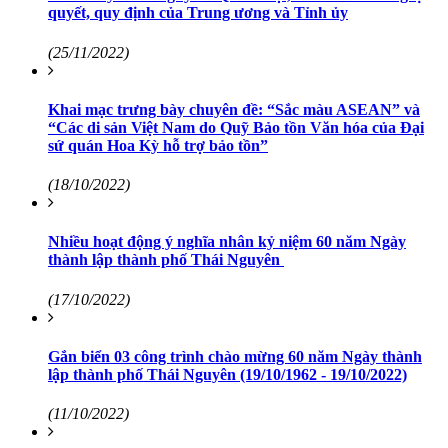
quyết, quy định của Trung ương và Tỉnh ủy
(25/11/2022)
Khai mạc trưng bày chuyên đề: “Sắc màu ASEAN” và
“Các di sản Việt Nam do Quỹ Bảo tồn Văn hóa của Đại
sứ quán Hoa Kỳ hỗ trợ bảo tồn”
(18/10/2022)
Nhiều hoạt động ý nghĩa nhân kỷ niệm 60 năm Ngày
thành lập thành phố Thái Nguyên
(17/10/2022)
Gắn biển 03 công trình chào mừng 60 năm Ngày thành
lập thành phố Thái Nguyên (19/10/1962 - 19/10/2022)
(11/10/2022)