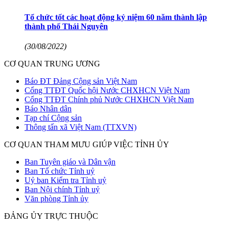
Tổ chức tốt các hoạt động kỷ niệm 60 năm thành lập
thành phố Thái Nguyên
(30/08/2022)
CƠ QUAN TRUNG ƯƠNG
Báo ĐT Đảng Cộng sản Việt Nam
Cổng TTĐT Quốc hội Nước CHXHCN Việt Nam
Cổng TTĐT Chính phủ Nước CHXHCN Việt Nam
Báo Nhân dân
Tạp chí Cộng sản
Thông tấn xã Việt Nam (TTXVN)
CƠ QUAN THAM MƯU GIÚP VIỆC TỈNH ỦY
Ban Tuyên giáo và Dân vận
Ban Tổ chức Tỉnh uỷ
Uỷ ban Kiểm tra Tỉnh uỷ
Ban Nội chính Tỉnh uỷ
Văn phòng Tỉnh ủy
ĐẢNG ỦY TRỰC THUỘC