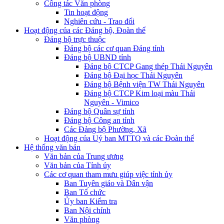
Công tác Văn phòng
Tin hoạt động
Nghiên cứu - Trao đổi
Hoạt động của các Đảng bộ, Đoàn thể
Đảng bộ trực thuộc
Đảng bộ các cơ quan Đảng tỉnh
Đảng bộ UBND tỉnh
Đảng bộ CTCP Gang thép Thái Nguyên
Đảng bộ Đại học Thái Nguyên
Đảng bộ Bệnh viện TW Thái Nguyên
Đảng bộ CTCP Kim loại màu Thái
Nguyên - Vimico
Đảng bộ Quân sự tỉnh
Đảng bộ Công an tỉnh
Các Đảng bộ Phường, Xã
Hoạt động của Uỷ ban MTTQ và các Đoàn thể
Hệ thống văn bản
Văn bản của Trung ương
Văn bản của Tỉnh ủy
Các cơ quan tham mưu giúp việc tỉnh ủy
Ban Tuyên giáo và Dân vận
Ban Tổ chức
Ủy ban Kiểm tra
Ban Nội chính
Văn phòng