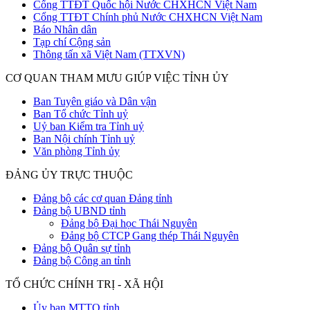
Cổng TTĐT Quốc hội Nước CHXHCN Việt Nam
Cổng TTĐT Chính phủ Nước CHXHCN Việt Nam
Báo Nhân dân
Tạp chí Cộng sản
Thông tấn xã Việt Nam (TTXVN)
CƠ QUAN THAM MƯU GIÚP VIỆC TỈNH ỦY
Ban Tuyên giáo và Dân vận
Ban Tổ chức Tỉnh uỷ
Uỷ ban Kiểm tra Tỉnh uỷ
Ban Nội chính Tỉnh uỷ
Văn phòng Tỉnh ủy
ĐẢNG ỦY TRỰC THUỘC
Đảng bộ các cơ quan Đảng tỉnh
Đảng bộ UBND tỉnh
Đảng bộ Đại học Thái Nguyên
Đảng bộ CTCP Gang thép Thái Nguyên
Đảng bộ Quân sự tỉnh
Đảng bộ Công an tỉnh
TỔ CHỨC CHÍNH TRỊ - XÃ HỘI
Ủy ban MTTQ tỉnh