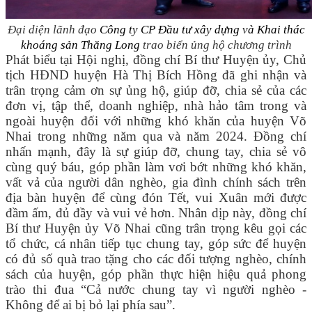
Đại diện lãnh đạo
Công ty CP Đầu tư xây dựng và Khai thác
khoáng sản Thăng Long
trao biển ủng hộ chương trình
Phát biểu tại Hội nghị, đồng chí Bí thư Huyện ủy, Chủ
tịch HĐND huyện Hà Thị Bích Hồng đã ghi nhận và
trân trọng cảm ơn sự ủng hộ, giúp đỡ, chia sẻ của các
đơn vị, tập thể, doanh nghiệp, nhà hảo tâm trong và
ngoài huyện đối với những khó khăn của huyện Võ
Nhai trong những năm qua và năm 2024. Đồng chí
nhấn mạnh, đây là sự giúp đỡ, chung tay, chia sẻ vô
cùng quý báu, góp phần làm vơi bớt những khó khăn,
vất vả của người dân nghèo, gia đình chính sách trên
địa bàn huyện để cùng đón Tết, vui Xuân mới được
đầm ấm, đủ đầy và vui vẻ hơn. Nhân dịp này, đồng chí
Bí thư Huyện ủy Võ Nhai cũng trân trọng kêu gọi các
tổ chức, cá nhân tiếp tục chung tay, góp sức để huyện
có đủ số quà trao tặng cho các đối tượng nghèo, chính
sách của huyện, góp phần thực hiện hiệu quả phong
trào thi đua “Cả nước chung tay vì người nghèo -
Không để ai bị bỏ lại phía sau”.