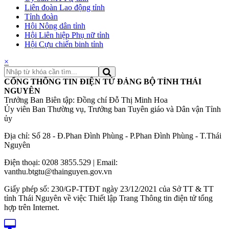
Liên đoàn Lao động tỉnh
Tỉnh đoàn
Hội Nông dân tỉnh
Hội Liên hiệp Phụ nữ tỉnh
Hội Cựu chiến binh tỉnh
×
CỔNG THÔNG TIN ĐIỆN TỬ ĐẢNG BỘ TỈNH THÁI
NGUYÊN
Trưởng Ban Biên tập: Đồng chí Đỗ Thị Minh Hoa
Ủy viên Ban Thường vụ, Trưởng ban Tuyên giáo và Dân vận Tỉnh
ủy
Địa chỉ: Số 28 - Đ.Phan Đình Phùng - P.Phan Đình Phùng - T.Thái
Nguyên
Điện thoại: 0208 3855.529 | Email:
vanthu.btgtu@thainguyen.gov.vn
Giấy phép số: 230/GP-TTĐT ngày 23/12/2021 của Sở TT & TT
tỉnh Thái Nguyên về việc Thiết lập Trang Thông tin điện tử tổng
hợp trên Internet.