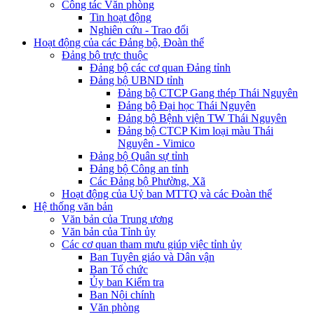
Công tác Văn phòng
Tin hoạt động
Nghiên cứu - Trao đổi
Hoạt động của các Đảng bộ, Đoàn thể
Đảng bộ trực thuộc
Đảng bộ các cơ quan Đảng tỉnh
Đảng bộ UBND tỉnh
Đảng bộ CTCP Gang thép Thái Nguyên
Đảng bộ Đại học Thái Nguyên
Đảng bộ Bệnh viện TW Thái Nguyên
Đảng bộ CTCP Kim loại màu Thái
Nguyên - Vimico
Đảng bộ Quân sự tỉnh
Đảng bộ Công an tỉnh
Các Đảng bộ Phường, Xã
Hoạt động của Uỷ ban MTTQ và các Đoàn thể
Hệ thống văn bản
Văn bản của Trung ương
Văn bản của Tỉnh ủy
Các cơ quan tham mưu giúp việc tỉnh ủy
Ban Tuyên giáo và Dân vận
Ban Tổ chức
Ủy ban Kiểm tra
Ban Nội chính
Văn phòng