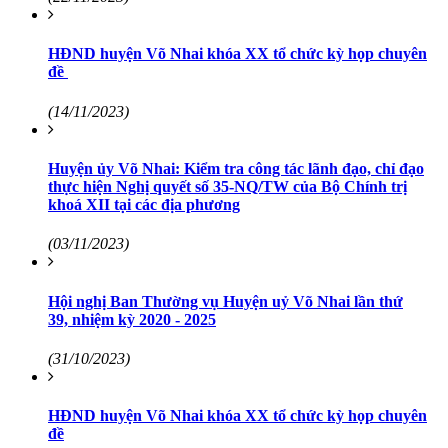
HĐND huyện Võ Nhai khóa XX tổ chức kỳ họp chuyên
đề
(14/11/2023)
Huyện ủy Võ Nhai: Kiểm tra công tác lãnh đạo, chỉ đạo
thực hiện Nghị quyết số 35-NQ/TW của Bộ Chính trị
khoá XII tại các địa phương
(03/11/2023)
Hội nghị Ban Thường vụ Huyện uỷ Võ Nhai lần thứ
39, nhiệm kỳ 2020 - 2025
(31/10/2023)
HĐND huyện Võ Nhai khóa XX tổ chức kỳ họp chuyên
đề