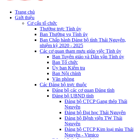
Trang chủ
Giới thiệu
Cơ cấu tổ chức
Thường trực Tỉnh ủy
Ban Thường vụ Tỉnh ủy
Ban Chấp hành Đảng bộ tỉnh Thái Nguyên,
nhiệm kỳ 2020 - 2025
Các cơ quan tham mưu giúp việc Tỉnh ủy
Ban Tuyên giáo và Dân vận Tỉnh ủy
Ban Tổ chức
Ủy ban Kiểm tra
Ban Nội chính
Văn phòng
Các Đảng bộ trực thuộc
Đảng bộ các cơ quan Đảng tỉnh
Đảng bộ UBND tỉnh
Đảng bộ CTCP Gang thép Thái
Nguyên
Đảng bộ Đại học Thái Nguyên
Đảng bộ Bệnh viện TW Thái
Nguyên
Đảng bộ CTCP Kim loại màu Thái
Nguyên - Vimico