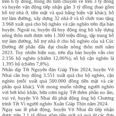
trên 6 tỷ đồng, trong đó tỉnh chuyển về trên 3 tỷ đồng
và huyện vận động tiếp nhận gần 3 tỷ đồng (bao gồm
hỗ trợ nhà ở, tiền mặt và quà bằng hiện vật khác); hỗ
trợ làm đường, xây dựng 32 nhà ở và tổ chức trao tặng
3.968 xuất quà cho hộ nghèo và cận nghèo trên địa bàn
huyện. Ngoài ra, huyện đã huy động ủng hộ xây dựng
nông thôn mới được trên 1.300 triệu đồng, tập trung hỗ
trợ làm đường, hỗ trợ nhà ở cho hộ nghèo của xã Cúc
Đường để phấn đấu đạt chuẩn nông thôn mới năm
2023. Tuy nhiên hiện nay, trên địa bàn huyện vẫn còn
2.156 hộ nghèo (chiếm 12,06%), số hộ cận nghèo là
1.395 hộ (chiếm 7,8%).
Nhân dịp Tết Nguyên đán Giáp Thìn 2024, huyện Võ
Nhai cần huy động 3.551 xuất quà cho hộ nghèo, cận
nghèo (mỗi xuất quà 500.000 đồng tiền mặt và các
phần quà khác). Với mong muốn những người nghèo
vơi bớt khó khăn, bữa cơm ngày Tết thêm phần no ấm,
vui vẻ, huyện Võ Nhai đã phát động ủng hộ Chương
trình Tết Vì người nghèo Xuân Giáp Thìn năm 2024.
Ngay sau lễ phát động, huyện Võ Nhai đã tiếp nhận
được trên 2,1 tỷ đồng gồm tiền mặt và quà từ các đơn