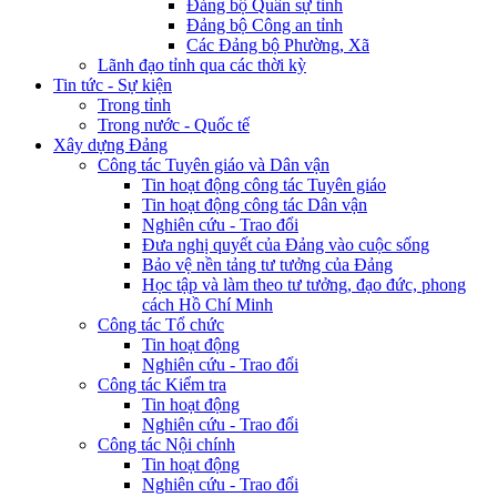
Đảng bộ Quân sự tỉnh
Đảng bộ Công an tỉnh
Các Đảng bộ Phường, Xã
Lãnh đạo tỉnh qua các thời kỳ
Tin tức - Sự kiện
Trong tỉnh
Trong nước - Quốc tế
Xây dựng Đảng
Công tác Tuyên giáo và Dân vận
Tin hoạt động công tác Tuyên giáo
Tin hoạt động công tác Dân vận
Nghiên cứu - Trao đổi
Đưa nghị quyết của Đảng vào cuộc sống
Bảo vệ nền tảng tư tưởng của Đảng
Học tập và làm theo tư tưởng, đạo đức, phong
cách Hồ Chí Minh
Công tác Tổ chức
Tin hoạt động
Nghiên cứu - Trao đổi
Công tác Kiểm tra
Tin hoạt động
Nghiên cứu - Trao đổi
Công tác Nội chính
Tin hoạt động
Nghiên cứu - Trao đổi