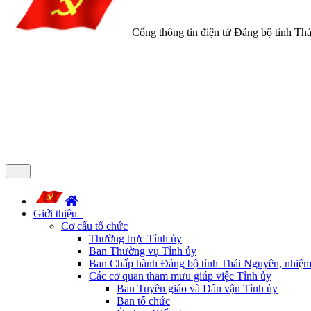
Cổng thông tin điện tử Đảng bộ tỉnh Th
Giới thiệu
Cơ cấu tổ chức
Thường trực Tỉnh ủy
Ban Thường vụ Tỉnh ủy
Ban Chấp hành Đảng bộ tỉnh Thái Nguyên, nhiệm
Các cơ quan tham mưu giúp việc Tỉnh ủy
Ban Tuyên giáo và Dân vận Tỉnh ủy
Ban tổ chức