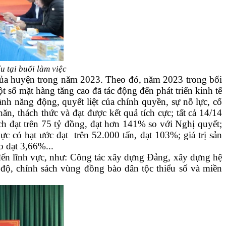
 tại buổi làm việc
i của huyện trong năm 2023. Theo đó, năm 2023 trong bối
ột số mặt hàng tăng cao đã tác động đến phát triển kinh tế
ành năng động, quyết liệt của chính quyền, sự nỗ lực, cố
, thách thức và đạt được kết quả tích cực; tất cả 14/14
ách đạt trên 75 tỷ đồng, đạt hơn 141% so với Nghị quyết;
c có hạt ước đạt trên 52.000 tấn, đạt 103%; giá trị sản
o đạt 3,66%...
 đến lĩnh vực, như: Công tác xây dựng Đảng, xây dựng hệ
ế độ, chính sách vùng đồng bào dân tộc thiểu số và miền