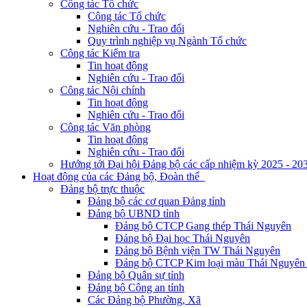
Công tác Tổ chức
Công tác Tổ chức
Nghiên cứu - Trao đổi
Quy trình nghiệp vụ Ngành Tổ chức
Công tác Kiểm tra
Tin hoạt động
Nghiên cứu - Trao đổi
Công tác Nội chính
Tin hoạt động
Nghiên cứu - Trao đổi
Công tác Văn phòng
Tin hoạt động
Nghiên cứu - Trao đổi
Hướng tới Đại hội Đảng bộ các cấp nhiệm kỳ 2025 - 20
Hoạt động của các Đảng bộ, Đoàn thể
Đảng bộ trực thuộc
Đảng bộ các cơ quan Đảng tỉnh
Đảng bộ UBND tỉnh
Đảng bộ CTCP Gang thép Thái Nguyên
Đảng bộ Đại học Thái Nguyên
Đảng bộ Bệnh viện TW Thái Nguyên
Đảng bộ CTCP Kim loại màu Thái Nguyên 
Đảng bộ Quân sự tỉnh
Đảng bộ Công an tỉnh
Các Đảng bộ Phường, Xã