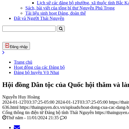
Lịch sử các đảng bộ phường, xã thuộc tỉnh Bắc Kạ
Sách, bài viết của tổng bí thư Nguyễn Phú Trọng
Tài liệu sinh hoạt Đảng, đoàn thể
Đất và Người Thái Nguyên
Đăng nhập
Trang chủ
Hoạt động của các Đảng bộ
Đảng bộ huyện Võ Nhai
Hội đồng Dân tộc của Quốc hội thăm và là
Nguyễn Huy Hoàng
2024-01-12T03:37:25-05:00
2024-01-12T03:37:25-05:00
https://th
636.html
https://thainguyen.dcs.vn/uploads/hoat-dong-cua-cac-dan
Cổng thông tin điện tử Đảng bộ tỉnh Thái Nguyên
https://thainguyen
Thứ năm - 11/01/2024 21:35
0