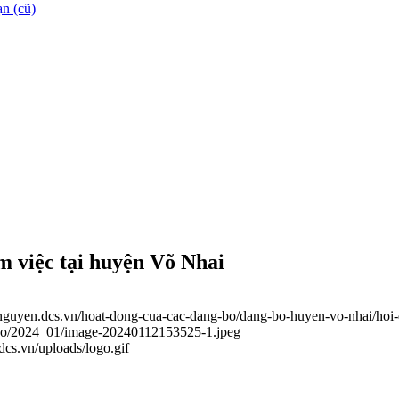
n (cũ)
m việc tại huyện Võ Nhai
ainguyen.dcs.vn/hoat-dong-cua-cac-dang-bo/dang-bo-huyen-vo-nhai/hoi
g-bo/2024_01/image-20240112153525-1.jpeg
.dcs.vn/uploads/logo.gif