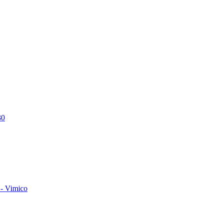
30
- Vimico