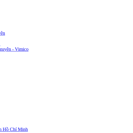
yên
n
guyên - Vimico
ch Hồ Chí Minh