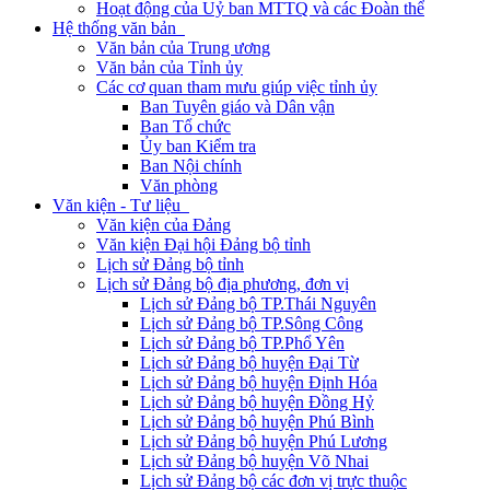
Hoạt động của Uỷ ban MTTQ và các Đoàn thể
Hệ thống văn bản
Văn bản của Trung ương
Văn bản của Tỉnh ủy
Các cơ quan tham mưu giúp việc tỉnh ủy
Ban Tuyên giáo và Dân vận
Ban Tổ chức
Ủy ban Kiểm tra
Ban Nội chính
Văn phòng
Văn kiện - Tư liệu
Văn kiện của Đảng
Văn kiện Đại hội Đảng bộ tỉnh
Lịch sử Đảng bộ tỉnh
Lịch sử Đảng bộ địa phương, đơn vị
Lịch sử Đảng bộ TP.Thái Nguyên
Lịch sử Đảng bộ TP.Sông Công
Lịch sử Đảng bộ TP.Phổ Yên
Lịch sử Đảng bộ huyện Đại Từ
Lịch sử Đảng bộ huyện Định Hóa
Lịch sử Đảng bộ huyện Đồng Hỷ
Lịch sử Đảng bộ huyện Phú Bình
Lịch sử Đảng bộ huyện Phú Lương
Lịch sử Đảng bộ huyện Võ Nhai
Lịch sử Đảng bộ các đơn vị trực thuộc