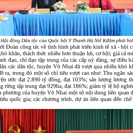
 Hội đồng Dân tộc của Quốc hội Y Thanh Hà Niê Kđăm phát biểu
ới Đoàn công tác về tình hình phát triển kinh tế xã - hộ
, khó khăn, thách thức nhiều hơn thuận lợi, cơ hội; giá cả m
ãnh đạo, chỉ đạo tập trung của các cấp uỷ đảng, sự điều h
n các dân tộc, huyện Võ Nhai đã vượt qua nhiều khó khăn
đề ra, trong đó một số chỉ tiêu vượt cao như: Thu ngân s
yện ước đạt 2.890 tỷ đồng, đạt 103%; sản lượng lương thự
ồng rừng tập trung đạt 929ha, đạt 186%; giảm tỷ lệ hộ nghè
địa phương của huyện Võ Nhai một số nội dung liên quan
 tiêu quốc gia; các chương trình, dự án liên quan đến ch