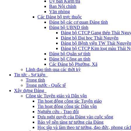
Ủy ban Kiểm tra
Ban Nội chính
Văn phòng
Các Đảng bộ trực thuộc
Đảng bộ các cơ quan Đảng tỉnh
Đảng bộ UBND tỉnh
Đảng bộ CTCP Gang thép Thái Ngu
Đảng bộ Đại học Thái Nguyên
Đảng bộ Bệnh viện TW Thái Nguyê
Đảng bộ CTCP Kim loại màu Thái N
Đảng bộ Quân sự tỉnh
Đảng bộ Công an tỉnh
Các Đảng bộ Phường, Xã
Lãnh đạo tỉnh qua các thời kỳ
Tin tức - Sự kiện
Trong tỉnh
Trong nước - Quốc tế
Xây dựng Đảng
Công tác Tuyên giáo và Dân vận
Tin hoạt động công tác Tuyên giáo
Tin hoạt động công tác Dân vận
Nghiên cứu - Trao đổi
Đưa nghị quyết của Đảng vào cuộc sống
Bảo vệ nền tảng tư tưởng của Đảng
Học tập và làm theo tư tưởng, đạo đức, phong cá