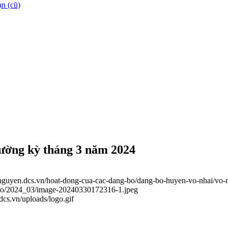
n (cũ)
hường kỳ tháng 3 năm 2024
ainguyen.dcs.vn/hoat-dong-cua-cac-dang-bo/dang-bo-huyen-vo-nhai/vo-
g-bo/2024_03/image-20240330172316-1.jpeg
.dcs.vn/uploads/logo.gif