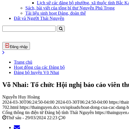
Lịch sử các đảng bộ phường, xã thuộc tỉnh Bắc Kạ
Sách, bài viết của tổng bí thư Nguyễn Phú Trọng
Tài liệu sinh hoạt Đảng, đoàn thể
Đất và Người Thái Nguyên
Đăng nhập
Trang chủ
Hoạt động của các Đảng bộ
Đảng bộ huyện Võ Nhai
Võ Nhai: Tổ chức Hội nghị báo cáo viên t
Nguyễn Huy Hoàng
2024-03-30T06:24:50-04:00
2024-03-30T06:24:50-04:00
https://th
702.html
https://thainguyen.dcs.vn/uploads/hoat-dong-cua-cac-dan
Cổng thông tin điện tử Đảng bộ tỉnh Thái Nguyên
https://thainguyen
Thứ sáu - 29/03/2024 22:23
0