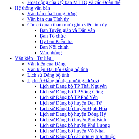
Hoạt động của Uỷ ban MTTQ và các Đoàn thể
Hệ thống văn bản
Văn bản của Trung ương
Văn bản của Tỉnh ủy
Các cơ quan tham mưu giúp việc tỉnh ủy
Ban Tuyên giáo và Dân vận
Ban Tổ chức
Ủy ban Kiểm tra
Ban Nội chính
Văn phòng
Văn kiện - Tư liệu
Văn kiện của Đảng
Văn kiện Đại hội Đảng bộ tỉnh
Lịch sử Đảng bộ tỉnh
Lịch sử Đảng bộ địa phương, đơn vị
Lịch sử Đảng bộ TP.Thái Nguyên
Lịch sử Đảng bộ TP.Sông Công
Lịch sử Đảng bộ TP.Phổ Yên
Lịch sử Đảng bộ huyện Đại Từ
Lịch sử Đảng bộ huyện Định Hóa
Lịch sử Đảng bộ huyện Đồng Hỷ
Lịch sử Đảng bộ huyện Phú Bình
Lịch sử Đảng bộ huyện Phú Lương
Lịch sử Đảng bộ huyện Võ Nhai
Lịch sử Đảng bộ các đơn vị trực thuộc