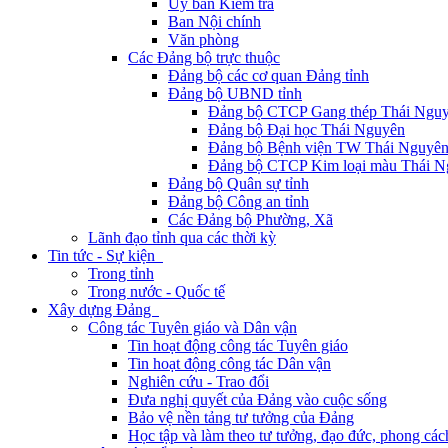
Ủy ban Kiểm tra
Ban Nội chính
Văn phòng
Các Đảng bộ trực thuộc
Đảng bộ các cơ quan Đảng tỉnh
Đảng bộ UBND tỉnh
Đảng bộ CTCP Gang thép Thái Ngu
Đảng bộ Đại học Thái Nguyên
Đảng bộ Bệnh viện TW Thái Nguyê
Đảng bộ CTCP Kim loại màu Thái N
Đảng bộ Quân sự tỉnh
Đảng bộ Công an tỉnh
Các Đảng bộ Phường, Xã
Lãnh đạo tỉnh qua các thời kỳ
Tin tức - Sự kiện
Trong tỉnh
Trong nước - Quốc tế
Xây dựng Đảng
Công tác Tuyên giáo và Dân vận
Tin hoạt động công tác Tuyên giáo
Tin hoạt động công tác Dân vận
Nghiên cứu - Trao đổi
Đưa nghị quyết của Đảng vào cuộc sống
Bảo vệ nền tảng tư tưởng của Đảng
Học tập và làm theo tư tưởng, đạo đức, phong cá