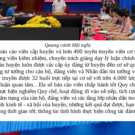
Quang cảnh Hội nghị
báo cáo viên cấp huyện và hơn 400 tuyên truyền viên cơ s
ng viên kiêm nhiệm, chuyên trách giảng dạy lý luận chính
àn huyện luôn được các cấp ủy đảng từ huyện đến cơ sở qu
ng
tư tưởng cho cán bộ, đảng viên và Nhân dân tin tưởng v
truyền được 32 buổi trực tiếp tại cơ sở với trên 4.000 l
 luận quan tâm…Đa số báo cáo viên chấp hành tốt Quy chế
thực hiện nghiêm Quy chế,
hoạt động đi vào nề nếp,
tích c
âm trạng của cán bộ, đảng viên và các tầng lớp nhân dân tr
 kinh tế - xã hội của huyện; những kết quả đạt được, hạn 
g thời gian tới; thông tin tình hình thực hiện công tác đảm 