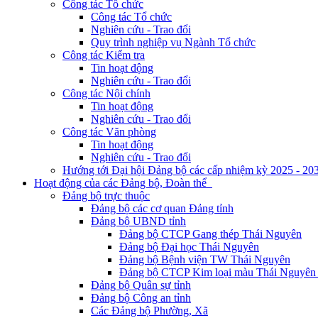
Công tác Tổ chức
Công tác Tổ chức
Nghiên cứu - Trao đổi
Quy trình nghiệp vụ Ngành Tổ chức
Công tác Kiểm tra
Tin hoạt động
Nghiên cứu - Trao đổi
Công tác Nội chính
Tin hoạt động
Nghiên cứu - Trao đổi
Công tác Văn phòng
Tin hoạt động
Nghiên cứu - Trao đổi
Hướng tới Đại hội Đảng bộ các cấp nhiệm kỳ 2025 - 20
Hoạt động của các Đảng bộ, Đoàn thể
Đảng bộ trực thuộc
Đảng bộ các cơ quan Đảng tỉnh
Đảng bộ UBND tỉnh
Đảng bộ CTCP Gang thép Thái Nguyên
Đảng bộ Đại học Thái Nguyên
Đảng bộ Bệnh viện TW Thái Nguyên
Đảng bộ CTCP Kim loại màu Thái Nguyên 
Đảng bộ Quân sự tỉnh
Đảng bộ Công an tỉnh
Các Đảng bộ Phường, Xã