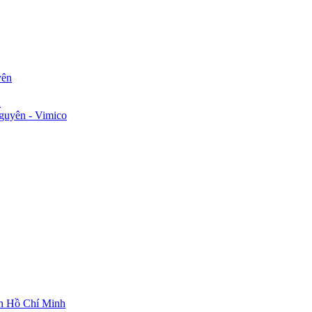
yên
n
guyên - Vimico
ch Hồ Chí Minh