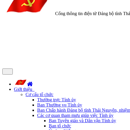
Cổng thông tin điện tử Đảng bộ tỉnh Th
Giới thiệu
Cơ cấu tổ chức
Thường trực Tỉnh ủy
Ban Thường vụ Tỉnh ủy
Ban Chấp hành Đảng bộ tỉnh Thái Nguyên, nhiệm
Các cơ quan tham mưu giúp việc Tỉnh ủy
Ban Tuyên giáo và Dân vận Tỉnh ủy
Ban tổ chức