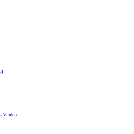
30
- Vimico