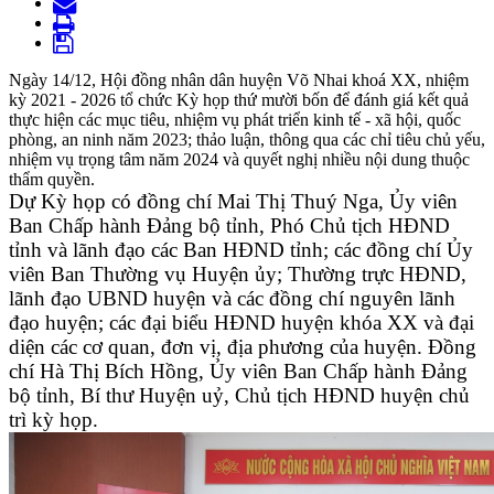
Ngày 14/12, Hội đồng nhân dân huyện Võ Nhai khoá XX, nhiệm
kỳ 2021 - 2026 tổ chức Kỳ họp thứ mười bốn để đánh giá kết quả
thực hiện các mục tiêu, nhiệm vụ phát triển kinh tế - xã hội, quốc
phòng, an ninh năm 2023; thảo luận, thông qua các chỉ tiêu chủ yếu,
nhiệm vụ trọng tâm năm 2024 và quyết nghị nhiều nội dung thuộc
thẩm quyền.
Dự Kỳ họp có đồng chí
Mai Thị Thuý Nga,
Ủ
y viên
B
an Chấp hành
Đảng bộ tỉnh, Phó Chủ tịch HĐND
tỉnh và lãnh đạo các Ban HĐND tỉnh;
các đồng chí Ủy
viên Ban Thường vụ Huyện ủy; Thường trực HĐND,
lãnh đạo UBND huyện và các đồng chí nguyên lãnh
đạo huyện; các đại biểu HĐND huyện khóa XX và đại
diện các cơ quan, đơn vị, địa phương của huyện. Đ
ồng
chí
Hà Thị Bích Hồng, Ủy viên Ban Chấp hành Đảng
bộ tỉnh, Bí thư Huyện uỷ, Chủ tịch HĐND huyện chủ
trì kỳ họp.