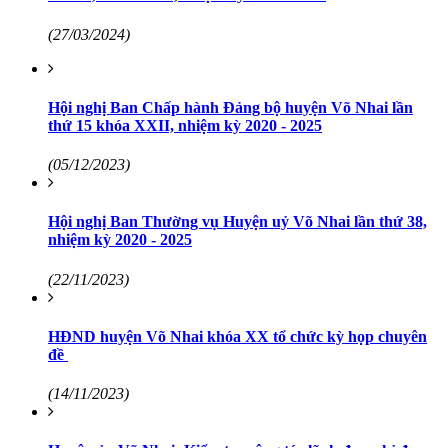
(27/03/2024)
Hội nghị Ban Chấp hành Đảng bộ huyện Võ Nhai lần
thứ 15 khóa XXII, nhiệm kỳ 2020 - 2025
(05/12/2023)
Hội nghị Ban Thường vụ Huyện uỷ Võ Nhai lần thứ 38,
nhiệm kỳ 2020 - 2025
(22/11/2023)
HĐND huyện Võ Nhai khóa XX tổ chức kỳ họp chuyên
đề
(14/11/2023)