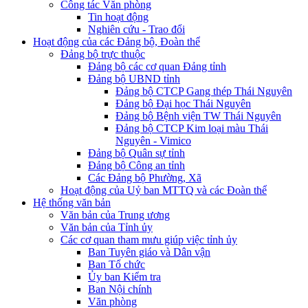
Công tác Văn phòng
Tin hoạt động
Nghiên cứu - Trao đổi
Hoạt động của các Đảng bộ, Đoàn thể
Đảng bộ trực thuộc
Đảng bộ các cơ quan Đảng tỉnh
Đảng bộ UBND tỉnh
Đảng bộ CTCP Gang thép Thái Nguyên
Đảng bộ Đại học Thái Nguyên
Đảng bộ Bệnh viện TW Thái Nguyên
Đảng bộ CTCP Kim loại màu Thái
Nguyên - Vimico
Đảng bộ Quân sự tỉnh
Đảng bộ Công an tỉnh
Các Đảng bộ Phường, Xã
Hoạt động của Uỷ ban MTTQ và các Đoàn thể
Hệ thống văn bản
Văn bản của Trung ương
Văn bản của Tỉnh ủy
Các cơ quan tham mưu giúp việc tỉnh ủy
Ban Tuyên giáo và Dân vận
Ban Tổ chức
Ủy ban Kiểm tra
Ban Nội chính
Văn phòng