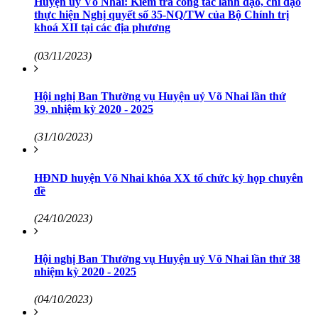
Huyện ủy Võ Nhai: Kiểm tra công tác lãnh đạo, chỉ đạo
thực hiện Nghị quyết số 35-NQ/TW của Bộ Chính trị
khoá XII tại các địa phương
(03/11/2023)
Hội nghị Ban Thường vụ Huyện uỷ Võ Nhai lần thứ
39, nhiệm kỳ 2020 - 2025
(31/10/2023)
HĐND huyện Võ Nhai khóa XX tổ chức kỳ họp chuyên
đề
(24/10/2023)
Hội nghị Ban Thường vụ Huyện uỷ Võ Nhai lần thứ 38
nhiệm kỳ 2020 - 2025
(04/10/2023)