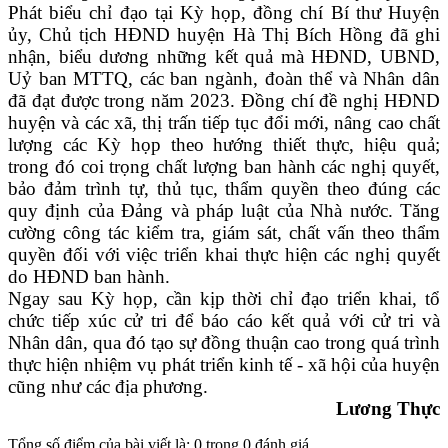
Phát biểu chỉ đạo tại Kỳ họp, đồng chí Bí thư Huyện
ủy, Chủ tịch HĐND huyện Hà Thị Bích Hồng đã ghi
nhận, biểu dương những kết quả mà HĐND, UBND,
Uỷ ban MTTQ, các ban ngành, đoàn thể và Nhân dân
đã đạt được trong năm 2023. Đồng chí đề nghị HĐND
huyện và các xã, thị trấn
tiếp tục đổi mới, nâng cao chất
lượng các Kỳ họp theo hướng thiết thực, hiệu quả;
trong đó coi trọng chất lượng ban hành các nghị quyết,
bảo đảm trình tự, thủ tục, thẩm quyền theo đúng các
quy định của Đảng và pháp luật của Nhà nước. Tăng
cường công tác kiểm tra, giám sát, chất vấn theo thẩm
quyền đối với việc triển khai thực hiện các nghị quyết
do HĐND ban hành.
Ngay sau Kỳ họp, cần kịp thời chỉ đạo triển khai, tổ
chức tiếp xúc cử tri để báo cáo kết quả với cử tri và
Nhân dân, qua đó tạo sự đồng thuận cao trong quá trình
thực hiện nhiệm vụ phát triển kinh tế - xã hội của huyện
cũng như các địa phương.
Lương Thực
Tổng số điểm của bài viết là: 0 trong 0 đánh giá