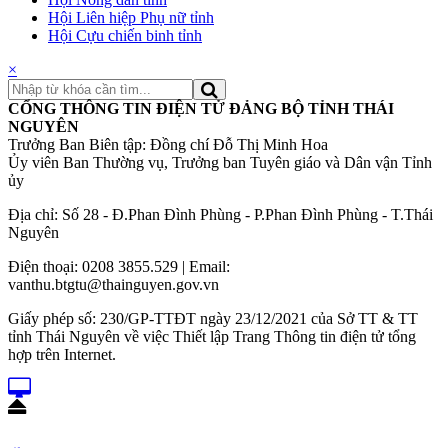
Hội Liên hiệp Phụ nữ tỉnh
Hội Cựu chiến binh tỉnh
×
CỔNG THÔNG TIN ĐIỆN TỬ ĐẢNG BỘ TỈNH THÁI
NGUYÊN
Trưởng Ban Biên tập: Đồng chí Đỗ Thị Minh Hoa
Ủy viên Ban Thường vụ, Trưởng ban Tuyên giáo và Dân vận Tỉnh
ủy
Địa chỉ: Số 28 - Đ.Phan Đình Phùng - P.Phan Đình Phùng - T.Thái
Nguyên
Điện thoại: 0208 3855.529 | Email:
vanthu.btgtu@thainguyen.gov.vn
Giấy phép số: 230/GP-TTĐT ngày 23/12/2021 của Sở TT & TT
tỉnh Thái Nguyên về việc Thiết lập Trang Thông tin điện tử tổng
hợp trên Internet.