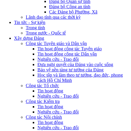
Đảng bộ Quân sự tỉnh
Đảng bộ Công an tỉnh
Các Đảng bộ Phường, Xã
Lãnh đạo tỉnh qua các thời kỳ
Tin tức - Sự kiện
Trong tỉnh
Trong nước - Quốc tế
Xây dựng Đảng
Công tác Tuyên giáo và Dân vận
Tin hoạt động công tác Tuyên giáo
Tin hoạt động công tác Dân vận
Nghiên cứu - Trao đổi
Đưa nghị quyết của Đảng vào cuộc sống
Bảo vệ nền tảng tư tưởng của Đảng
Học tập và làm theo tư tưởng, đạo đức, phong
cách Hồ Chí Minh
Công tác Tổ chức
Tin hoạt động
Nghiên cứu - Trao đổi
Công tác Kiểm tra
Tin hoạt động
Nghiên cứu - Trao đổi
Công tác Nội chính
Tin hoạt động
Nghiên cứu - Trao đổi