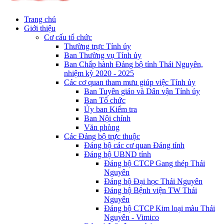
Trang chủ
Giới thiệu
Cơ cấu tổ chức
Thường trực Tỉnh ủy
Ban Thường vụ Tỉnh ủy
Ban Chấp hành Đảng bộ tỉnh Thái Nguyên,
nhiệm kỳ 2020 - 2025
Các cơ quan tham mưu giúp việc Tỉnh ủy
Ban Tuyên giáo và Dân vận Tỉnh ủy
Ban Tổ chức
Ủy ban Kiểm tra
Ban Nội chính
Văn phòng
Các Đảng bộ trực thuộc
Đảng bộ các cơ quan Đảng tỉnh
Đảng bộ UBND tỉnh
Đảng bộ CTCP Gang thép Thái
Nguyên
Đảng bộ Đại học Thái Nguyên
Đảng bộ Bệnh viện TW Thái
Nguyên
Đảng bộ CTCP Kim loại màu Thái
Nguyên - Vimico