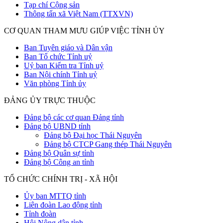
Tạp chí Cộng sản
Thông tấn xã Việt Nam (TTXVN)
CƠ QUAN THAM MƯU GIÚP VIỆC TỈNH ỦY
Ban Tuyên giáo và Dân vận
Ban Tổ chức Tỉnh uỷ
Uỷ ban Kiểm tra Tỉnh uỷ
Ban Nội chính Tỉnh uỷ
Văn phòng Tỉnh ủy
ĐẢNG ỦY TRỰC THUỘC
Đảng bộ các cơ quan Đảng tỉnh
Đảng bộ UBND tỉnh
Đảng bộ Đại học Thái Nguyên
Đảng bộ CTCP Gang thép Thái Nguyên
Đảng bộ Quân sự tỉnh
Đảng bộ Công an tỉnh
TỔ CHỨC CHÍNH TRỊ - XÃ HỘI
Ủy ban MTTQ tỉnh
Liên đoàn Lao động tỉnh
Tỉnh đoàn
Hội Nông dân tỉnh