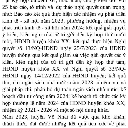
Tại Kỳ họp
đã
xem xét, thảo luận, cho ý kiến đối với
25 báo cáo, tờ trình và
dự thảo nghị quyết
quan trọng,
như:
Báo cáo kết quả thực hiện các nhiệm vụ phát triển
kinh tế - xã hội năm 2023, phương hướng, nhiệm vụ
phát triển kinh tế - xã hội năm 2024; kết quả giải quyết
ý kiến, kiến nghị của cử tri gửi đến kỳ họp thứ mười
một, HĐND huyện khóa XX; kết quả thực hiện Nghị
quyết số 13/NQ-HĐND ngày 25/7/2023 của HĐND
huyện thông qua kết quả giám sát việc giải quyết các ý
kiến, kiến nghị của cử tri gửi đến kỳ họp thứ tám,
HĐND huyện khóa XX và Nghị quyết số 33/NQ-
HĐND ngày 14/12/2022 của HĐND huyện; kết quả
thu, chi ngân sách nhà nước năm 2023, nhiệm vụ và
giải pháp chi, phân bổ dự toán ngân sách nhà nước, kế
hoạch đầu tư công năm 2024; kế hoạch tổ chức các kỳ
họp thường lệ năm 2024 của HĐND huyện khóa XX,
nhiệm kỳ 2021 - 2026 và một số nội dung khác.
Năm 2023,
huyện Võ Nhai đã vượt qua khó khăn,
thách thức, đạt được những kết quả tích cực về phát