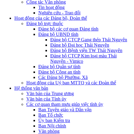
Công tác Văn phòng
Tin hoạt động
Nghiên cứu - Trao đổi
Hoạt động của các Đảng bộ, Đoàn thể
Đảng bộ trực thuộc
Đảng bộ các cơ quan Đảng tỉnh
Đảng bộ UBND tỉnh
Đảng bộ CTCP Gang thép Thái Nguyên
Đảng bộ Đại học Thái Nguyên
Đảng bộ Bệnh viện TW Thái Nguyên
Đảng bộ CTCP Kim loại màu Thái
Nguyên - Vimico
Đảng bộ Quân sự tỉnh
Đảng bộ Công an tỉnh
Các Đảng bộ Phường, Xã
Hoạt động của Uỷ ban MTTQ và các Đoàn thể
Hệ thống văn bản
Văn bản của Trung ương
Văn bản của Tỉnh ủy
Các cơ quan tham mưu giúp việc tỉnh ủy
Ban Tuyên giáo và Dân vận
Ban Tổ chức
Ủy ban Kiểm tra
Ban Nội chính
Văn phòng