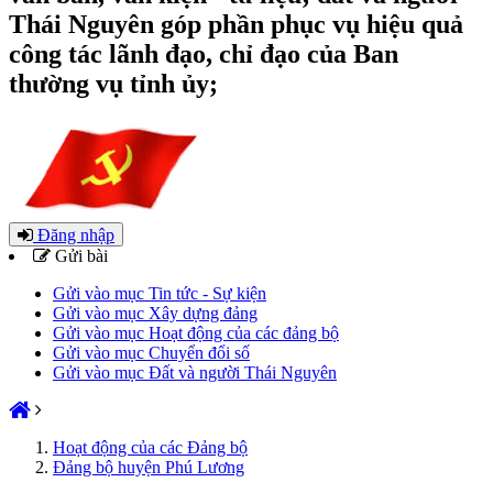
Thái Nguyên góp phần phục vụ hiệu quả
công tác lãnh đạo, chỉ đạo của Ban
thường vụ tỉnh ủy;
Đăng nhập
Gửi bài
Gửi vào mục Tin tức - Sự kiện
Gửi vào mục Xây dựng đảng
Gửi vào mục Hoạt động của các đảng bộ
Gửi vào mục Chuyển đổi số
Gửi vào mục Đất và người Thái Nguyên
Hoạt động của các Đảng bộ
Đảng bộ huyện Phú Lương