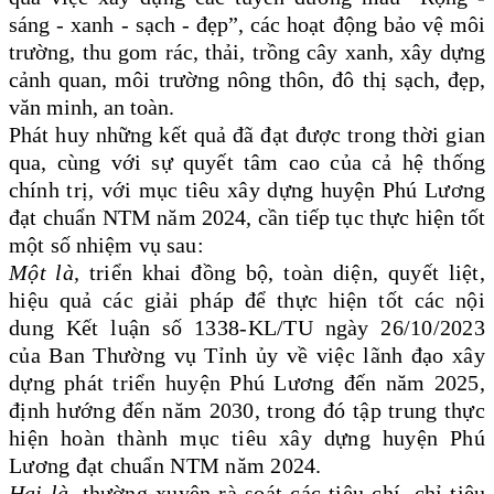
sáng - xanh - sạch - đẹp”, các hoạt động bảo vệ môi
trường, thu gom rác, thải, trồng cây xanh, xây dựng
cảnh quan, môi trường nông thôn, đô thị sạch, đẹp,
văn minh, an toàn.
Phát huy những kết quả đã đạt được trong thời gian
qua, cùng với sự quyết tâm cao của cả hệ thống
chính trị, với mục tiêu xây dựng huyện Phú Lương
đạt chuẩn NTM năm 2024, cần tiếp tục thực hiện tốt
một số nhiệm vụ sau:
Một là,
triển khai đồng bộ, toàn diện, quyết liệt,
hiệu quả các giải pháp để thực hiện tốt các nội
dung Kết luận số 1338-KL/TU ngày 26/10/2023
của Ban Thường vụ Tỉnh ủy về việc lãnh đạo xây
dựng phát triển huyện Phú Lương đến năm 2025,
định hướng đến năm 2030, trong đó tập trung thực
hiện hoàn thành mục tiêu xây dựng huyện Phú
Lương đạt chuẩn NTM năm 2024.
Hai là,
thường xuyên rà soát các tiêu chí, chỉ tiêu