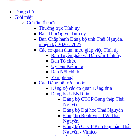
Trang chủ
Giới thiệu
Cơ cấu tổ chức
Thường trực Tỉnh ủy
Ban Thường vụ Tỉnh ủy
Ban Chấp hành Đảng bộ tỉnh Thái Nguyên,
nhiệm kỳ 2020 - 2025
Các cơ quan tham mưu giúp việc Tỉnh ủy
Ban Tuyên giáo và Dân vận Tỉnh ủy
Ban Tổ chức
Ủy ban Kiểm tra
Ban Nội chính
Văn phòng
Các Đảng bộ trực thuộc
Đảng bộ các cơ quan Đảng tỉnh
Đảng bộ UBND tỉnh
Đảng bộ CTCP Gang thép Thái
Nguyên
Đảng bộ Đại học Thái Nguyên
Đảng bộ Bệnh viện TW Thái
Nguyên
Đảng bộ CTCP Kim loại màu Thái
Nguyên - Vimico