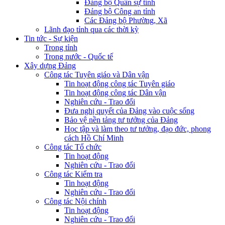
Đảng bộ Quân sự tỉnh
Đảng bộ Công an tỉnh
Các Đảng bộ Phường, Xã
Lãnh đạo tỉnh qua các thời kỳ
Tin tức - Sự kiện
Trong tỉnh
Trong nước - Quốc tế
Xây dựng Đảng
Công tác Tuyên giáo và Dân vận
Tin hoạt động công tác Tuyên giáo
Tin hoạt động công tác Dân vận
Nghiên cứu - Trao đổi
Đưa nghị quyết của Đảng vào cuộc sống
Bảo vệ nền tảng tư tưởng của Đảng
Học tập và làm theo tư tưởng, đạo đức, phong
cách Hồ Chí Minh
Công tác Tổ chức
Tin hoạt động
Nghiên cứu - Trao đổi
Công tác Kiểm tra
Tin hoạt động
Nghiên cứu - Trao đổi
Công tác Nội chính
Tin hoạt động
Nghiên cứu - Trao đổi