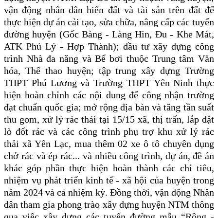
vận động nhân dân hiến đất và tài sản trên đất để
thực hiện dự án cải tạo, sửa chữa, nâng cấp các tuyến
đường huyện (Gốc Bàng - Làng Hin, Đu - Khe Mát,
ATK Phủ Lý - Hợp Thành); đầu tư xây dựng công
trình Nhà đa năng và Bể bơi thuộc Trung tâm Văn
hóa, Thể thao huyện; tập trung xây dựng Trường
THPT Phú Lương và Trường THPT Yên Ninh thực
hiện hoàn chỉnh các nội dung để công nhận trường
đạt chuẩn quốc gia; mở rộng địa bàn và tăng tần suất
thu gom, xử lý rác thải tại 15/15 xã, thị trấn, lắp đặt
lò đốt rác và các công trình phụ trợ khu xử lý rác
thải xã Yên Lạc, mua thêm 02 xe ô tô chuyên dụng
chở rác và ép rác... và nhiều công trình, dự án, đề án
khác góp phần thực hiện hoàn thành các chỉ tiêu,
nhiệm vụ phát triển kinh tế - xã hội của huyện trong
năm 2024 và cả nhiệm kỳ. Đồng thời, vận động Nhân
dân tham gia phong trào xây dựng huyện NTM thông
qua việc xây dựng các tuyến đường mẫu “Rộng -