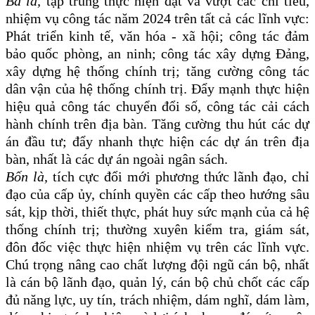
Ba là,
tập trung thực hiện đạt và vượt các chỉ tiêu,
nhiệm vụ công tác năm 2024 trên tất cả các lĩnh vực:
Phát triển kinh tế, văn hóa - xã hội; công tác đảm
bảo quốc phòng, an ninh; công tác xây dựng Đảng,
xây dựng hệ thống chính trị; tăng cường công tác
dân vận của hệ thống chính trị. Đẩy mạnh thực hiện
hiệu quả công tác chuyển đổi số, công tác cải cách
hành chính trên địa bàn. Tăng cường thu hút các dự
án đầu tư; đẩy nhanh thực hiện các dự án trên địa
bàn, nhất là các dự án ngoài ngân sách.
Bốn là,
tích cực đổi mới phương thức lãnh đạo, chỉ
đạo của cấp ủy, chính quyền các cấp theo hướng sâu
sát, kịp thời, thiết thực, phát huy sức mạnh của cả hệ
thống chính trị; thường xuyên kiểm tra, giám sát,
đôn đốc việc thực hiện nhiệm vụ trên các lĩnh vực.
Chú trọng nâng cao chất lượng đội ngũ cán bộ, nhất
là cán bộ lãnh đạo, quản lý, cán bộ chủ chốt các cấp
đủ năng lực, uy tín, trách nhiệm, dám nghĩ, dám làm,