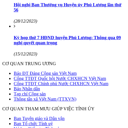
Hội nghị Ban Thường vụ Huyện ủy Phú Lương lần thứ
56
(28/12/2023)
Kỳ họp thứ 7 HĐND huyện Phú Lương: Thông qua 09
nghị quyết quan trọng
(15/12/2023)
CƠ QUAN TRUNG ƯƠNG
Báo ĐT Đảng Cộng sản Việt Nam
Cổng TTĐT Quốc hội Nước CHXHCN Việt Nam
Cổng TTĐT Chính phủ Nước CHXHCN Việt Nam
Báo Nhân dân
Tạp chí Cộng sản
Thông tấn xã Việt Nam (TTXVN)
CƠ QUAN THAM MƯU GIÚP VIỆC TỈNH ỦY
Ban Tuyên giáo và Dân vận
Ban Tổ chức Tỉnh uỷ