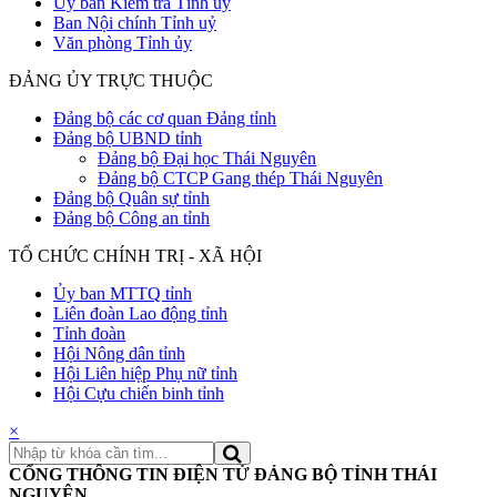
Uỷ ban Kiểm tra Tỉnh uỷ
Ban Nội chính Tỉnh uỷ
Văn phòng Tỉnh ủy
ĐẢNG ỦY TRỰC THUỘC
Đảng bộ các cơ quan Đảng tỉnh
Đảng bộ UBND tỉnh
Đảng bộ Đại học Thái Nguyên
Đảng bộ CTCP Gang thép Thái Nguyên
Đảng bộ Quân sự tỉnh
Đảng bộ Công an tỉnh
TỔ CHỨC CHÍNH TRỊ - XÃ HỘI
Ủy ban MTTQ tỉnh
Liên đoàn Lao động tỉnh
Tỉnh đoàn
Hội Nông dân tỉnh
Hội Liên hiệp Phụ nữ tỉnh
Hội Cựu chiến binh tỉnh
×
CỔNG THÔNG TIN ĐIỆN TỬ ĐẢNG BỘ TỈNH THÁI
NGUYÊN