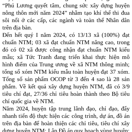
“Phú Lương quyết tâm, chung sức xây dựng huyện
nông thôn mới năm 2024” nhằm tạo khí thế thi đua
sôi nổi ở các cấp, các ngành và toàn thể Nhân dân
trên địa bàn.
Đến hết quý I năm 2024, có 13/13 xã (100%) đạt
chuẩn NTM; 03 xã đạt chuẩn NTM nâng cao, trong
đó có 02 xã được công nhận đạt chuẩn NTM kiểu
mẫu; xã Tức Tranh đang triển khai thực hiện mô
hình điểm của Trung ương về xã NTM thông minh;
tổng số xóm NTM kiểu mẫu toàn huyện đạt 37 xóm.
Tổng số sản phẩm OCOP từ 3 đến 4 sao là 28 sản
phẩm. Về kết quả xây dựng huyện NTM, đã có 3/9
tiêu chí đạt, 27/36 chỉ tiêu hoàn thành theo Bộ tiêu
chí quốc gia về NTM.
Năm 2024, huyện tập trung lãnh đạo, chỉ đạo, đẩy
nhanh tiến độ thực hiện các công trình, dự án, đồ án
trên địa bàn để hoàn thiện các chỉ tiêu, tiêu chí xây
dựng huyện NTM: Lập Đồ án quy hoạch vùng huyện;