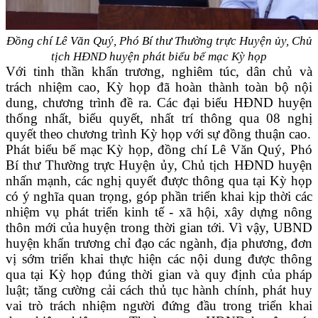
Đồng chí Lê Văn Quý, Phó Bí thư Thường trực Huyện ủy, Chủ
tịch HĐND huyện
phát biểu bế mạc
K
ỳ họp
Với tinh thần khẩn trương, nghiêm túc, dân chủ và
trách nhiệm cao, Kỳ họp đã hoàn thành toàn bộ nội
dung, chương trình đề ra. Các đại biểu HĐND huyện
thống nhất, biểu quyết, nhất trí thông qua 08 nghị
quyết theo chương trình Kỳ họp với sự đồng thuận cao.
Phát biểu bế mạc Kỳ họp, đồng chí Lê Văn Quý, Phó
Bí thư Thường trực Huyện ủy, Chủ tịch HĐND huyện
nhấn mạnh, các nghị quyết được thông qua tại Kỳ họp
có ý nghĩa quan trọng, góp phần triển khai kịp thời các
nhiệm vụ phát triển kinh tế - xã hội, xây dựng nông
thôn mới của huyện trong thời gian tới. Vì vậy, UBND
huyện khẩn trương chỉ đạo các ngành, địa phương, đơn
vị sớm triển khai thực hiện các nội dung được thông
qua tại Kỳ họp đúng thời gian và quy định của pháp
luật; tăng cường cải cách thủ tục hành chính, phát huy
vai trò trách nhiệm người đứng đầu trong triển khai