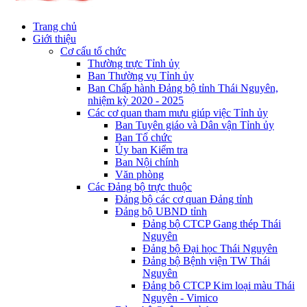
Trang chủ
Giới thiệu
Cơ cấu tổ chức
Thường trực Tỉnh ủy
Ban Thường vụ Tỉnh ủy
Ban Chấp hành Đảng bộ tỉnh Thái Nguyên,
nhiệm kỳ 2020 - 2025
Các cơ quan tham mưu giúp việc Tỉnh ủy
Ban Tuyên giáo và Dân vận Tỉnh ủy
Ban Tổ chức
Ủy ban Kiểm tra
Ban Nội chính
Văn phòng
Các Đảng bộ trực thuộc
Đảng bộ các cơ quan Đảng tỉnh
Đảng bộ UBND tỉnh
Đảng bộ CTCP Gang thép Thái
Nguyên
Đảng bộ Đại học Thái Nguyên
Đảng bộ Bệnh viện TW Thái
Nguyên
Đảng bộ CTCP Kim loại màu Thái
Nguyên - Vimico