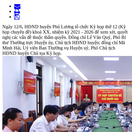
Ngày 12/6, HĐND huyện Phú Lương tổ chức Kỳ họp thứ 12 (Kỳ
họp chuyên đề) khoá XX, nhiệm kỳ 2021 - 2026 để xem xét, quyết
nghị các vấn đề thuộc thẩm quyền. Đồng chí Lê Văn Quý, Phó Bí
thư Thường trực Huyện ủy, Chủ tịch HĐND huyện; đồng chí Mã
Minh Hải, Uỷ viên Ban Thường vụ Huyện uỷ, Phó Chủ tịch
HĐND huyện Chủ tọa Kỳ họp.