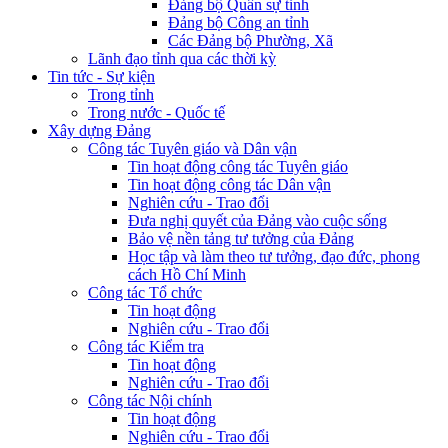
Đảng bộ Quân sự tỉnh
Đảng bộ Công an tỉnh
Các Đảng bộ Phường, Xã
Lãnh đạo tỉnh qua các thời kỳ
Tin tức - Sự kiện
Trong tỉnh
Trong nước - Quốc tế
Xây dựng Đảng
Công tác Tuyên giáo và Dân vận
Tin hoạt động công tác Tuyên giáo
Tin hoạt động công tác Dân vận
Nghiên cứu - Trao đổi
Đưa nghị quyết của Đảng vào cuộc sống
Bảo vệ nền tảng tư tưởng của Đảng
Học tập và làm theo tư tưởng, đạo đức, phong
cách Hồ Chí Minh
Công tác Tổ chức
Tin hoạt động
Nghiên cứu - Trao đổi
Công tác Kiểm tra
Tin hoạt động
Nghiên cứu - Trao đổi
Công tác Nội chính
Tin hoạt động
Nghiên cứu - Trao đổi