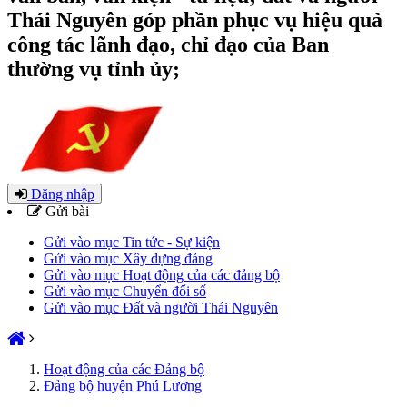
Thái Nguyên góp phần phục vụ hiệu quả
công tác lãnh đạo, chỉ đạo của Ban
thường vụ tỉnh ủy;
Đăng nhập
Gửi bài
Gửi vào mục Tin tức - Sự kiện
Gửi vào mục Xây dựng đảng
Gửi vào mục Hoạt động của các đảng bộ
Gửi vào mục Chuyển đổi số
Gửi vào mục Đất và người Thái Nguyên
Hoạt động của các Đảng bộ
Đảng bộ huyện Phú Lương