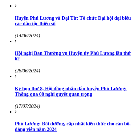
Huyện Phú Lương và Đại Từ: Tổ chức Đại hội đại biểu
các dân tộc thiểu số
(14/06/2024)
Hội nghị Ban Thường vụ Huyện ủy Phú Lương lần thứ
62
(28/06/2024)
Kỳ họp thứ 8, Hội đồng nhân dân huyện Phú Lương:
Thông qua 08 nghị quyết quan trọng
(17/07/2024)
Phú Lương: Bồi dưỡng, cập nhật kiến thức cho cán bộ,
đảng viên năm 2024