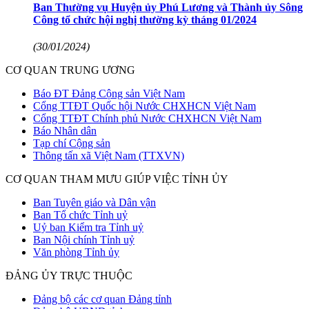
Ban Thường vụ Huyện ủy Phú Lương và Thành ủy Sông
Công tổ chức hội nghị thường kỳ tháng 01/2024
(30/01/2024)
CƠ QUAN TRUNG ƯƠNG
Báo ĐT Đảng Cộng sản Việt Nam
Cổng TTĐT Quốc hội Nước CHXHCN Việt Nam
Cổng TTĐT Chính phủ Nước CHXHCN Việt Nam
Báo Nhân dân
Tạp chí Cộng sản
Thông tấn xã Việt Nam (TTXVN)
CƠ QUAN THAM MƯU GIÚP VIỆC TỈNH ỦY
Ban Tuyên giáo và Dân vận
Ban Tổ chức Tỉnh uỷ
Uỷ ban Kiểm tra Tỉnh uỷ
Ban Nội chính Tỉnh uỷ
Văn phòng Tỉnh ủy
ĐẢNG ỦY TRỰC THUỘC
Đảng bộ các cơ quan Đảng tỉnh