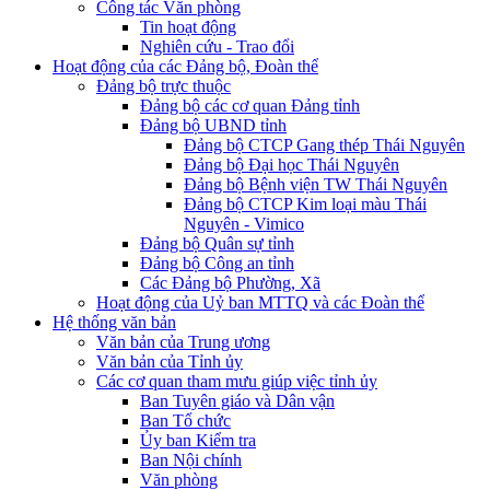
Công tác Văn phòng
Tin hoạt động
Nghiên cứu - Trao đổi
Hoạt động của các Đảng bộ, Đoàn thể
Đảng bộ trực thuộc
Đảng bộ các cơ quan Đảng tỉnh
Đảng bộ UBND tỉnh
Đảng bộ CTCP Gang thép Thái Nguyên
Đảng bộ Đại học Thái Nguyên
Đảng bộ Bệnh viện TW Thái Nguyên
Đảng bộ CTCP Kim loại màu Thái
Nguyên - Vimico
Đảng bộ Quân sự tỉnh
Đảng bộ Công an tỉnh
Các Đảng bộ Phường, Xã
Hoạt động của Uỷ ban MTTQ và các Đoàn thể
Hệ thống văn bản
Văn bản của Trung ương
Văn bản của Tỉnh ủy
Các cơ quan tham mưu giúp việc tỉnh ủy
Ban Tuyên giáo và Dân vận
Ban Tổ chức
Ủy ban Kiểm tra
Ban Nội chính
Văn phòng