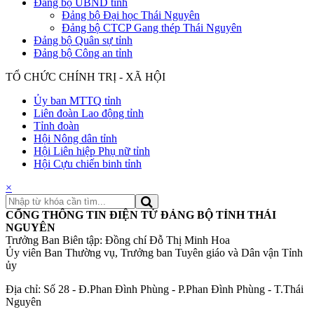
Đảng bộ UBND tỉnh
Đảng bộ Đại học Thái Nguyên
Đảng bộ CTCP Gang thép Thái Nguyên
Đảng bộ Quân sự tỉnh
Đảng bộ Công an tỉnh
TỔ CHỨC CHÍNH TRỊ - XÃ HỘI
Ủy ban MTTQ tỉnh
Liên đoàn Lao động tỉnh
Tỉnh đoàn
Hội Nông dân tỉnh
Hội Liên hiệp Phụ nữ tỉnh
Hội Cựu chiến binh tỉnh
×
CỔNG THÔNG TIN ĐIỆN TỬ ĐẢNG BỘ TỈNH THÁI
NGUYÊN
Trưởng Ban Biên tập: Đồng chí Đỗ Thị Minh Hoa
Ủy viên Ban Thường vụ, Trưởng ban Tuyên giáo và Dân vận Tỉnh
ủy
Địa chỉ: Số 28 - Đ.Phan Đình Phùng - P.Phan Đình Phùng - T.Thái
Nguyên