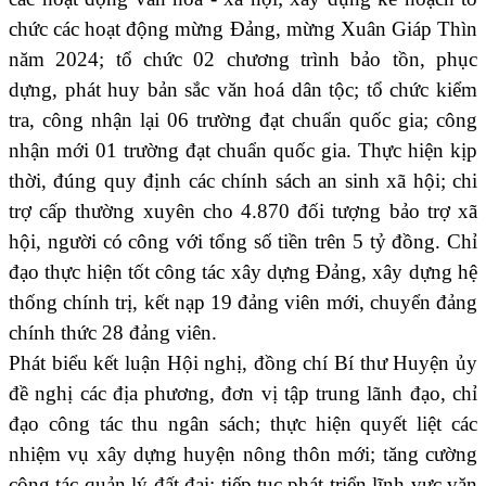
chức các hoạt động mừng Đảng, mừng Xuân Giáp Thìn
năm 2024; tổ chức 02 chương trình bảo tồn, phục
dựng, phát huy bản sắc văn hoá dân tộc; tổ chức kiểm
tra, công nhận lại 06 trường đạt chuẩn quốc gia; công
nhận mới 01 trường đạt chuẩn quốc gia. Thực hiện kịp
thời, đúng quy định các chính sách an sinh xã hội; chi
trợ cấp thường xuyên cho 4.870 đối tượng bảo trợ xã
hội, người có công với tổng số tiền trên 5 tỷ đồng. Chỉ
đạo thực hiện tốt công tác xây dựng Đảng, xây dựng hệ
thống chính trị, kết nạp 19 đảng viên mới, chuyển đảng
chính thức 28 đảng viên.
Phát biểu kết luận Hội nghị, đồng chí Bí thư Huyện ủy
đề nghị các địa phương, đơn vị tập trung lãnh đạo, chỉ
đạo công tác thu ngân sách; thực hiện quyết liệt các
nhiệm vụ xây dựng huyện nông thôn mới; tăng cường
công tác quản lý đất đai; tiếp tục phát triển lĩnh vực văn