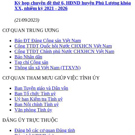
Kỳ họp chuyên đề thứ 6, HĐND huyện Phú Lương khóa
XX, nhiệm kỳ 2021 - 2026
(21/09/2023)
CƠ QUAN TRUNG ƯƠNG
Báo ĐT Đảng Cộng sản Việt Nam
Cổng TTĐT Quốc hội Nước CHXHCN Việt Nam
Cổng TTĐT Chính phủ Nước CHXHCN Việt Nam
Báo Nhân dân
Tạp chí Cộng sản
Thông tấn xã Việt Nam (TTXVN)
CƠ QUAN THAM MƯU GIÚP VIỆC TỈNH ỦY
Ban Tuyên giáo và Dân vận
Ban Tổ chức Tỉnh uỷ
Uỷ ban Kiểm tra Tỉnh uỷ
Ban Nội chính Tỉnh uỷ
Văn phòng Tỉnh ủy
ĐẢNG ỦY TRỰC THUỘC
Đảng bộ các cơ quan Đảng tỉnh