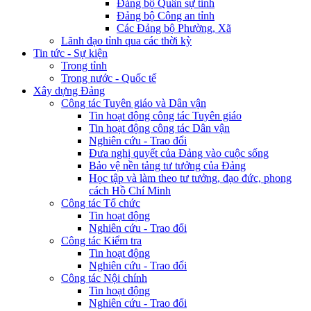
Đảng bộ Quân sự tỉnh
Đảng bộ Công an tỉnh
Các Đảng bộ Phường, Xã
Lãnh đạo tỉnh qua các thời kỳ
Tin tức - Sự kiện
Trong tỉnh
Trong nước - Quốc tế
Xây dựng Đảng
Công tác Tuyên giáo và Dân vận
Tin hoạt động công tác Tuyên giáo
Tin hoạt động công tác Dân vận
Nghiên cứu - Trao đổi
Đưa nghị quyết của Đảng vào cuộc sống
Bảo vệ nền tảng tư tưởng của Đảng
Học tập và làm theo tư tưởng, đạo đức, phong
cách Hồ Chí Minh
Công tác Tổ chức
Tin hoạt động
Nghiên cứu - Trao đổi
Công tác Kiểm tra
Tin hoạt động
Nghiên cứu - Trao đổi
Công tác Nội chính
Tin hoạt động
Nghiên cứu - Trao đổi