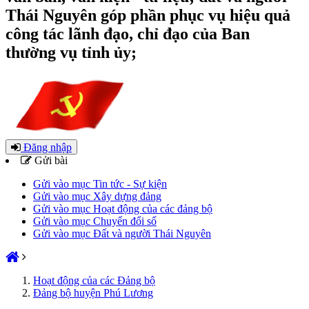
Thái Nguyên góp phần phục vụ hiệu quả
công tác lãnh đạo, chỉ đạo của Ban
thường vụ tỉnh ủy;
Đăng nhập
Gửi bài
Gửi vào mục Tin tức - Sự kiện
Gửi vào mục Xây dựng đảng
Gửi vào mục Hoạt động của các đảng bộ
Gửi vào mục Chuyển đổi số
Gửi vào mục Đất và người Thái Nguyên
Hoạt động của các Đảng bộ
Đảng bộ huyện Phú Lương