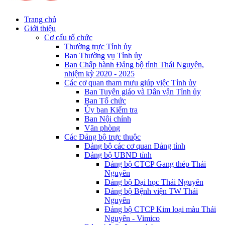
Trang chủ
Giới thiệu
Cơ cấu tổ chức
Thường trực Tỉnh ủy
Ban Thường vụ Tỉnh ủy
Ban Chấp hành Đảng bộ tỉnh Thái Nguyên,
nhiệm kỳ 2020 - 2025
Các cơ quan tham mưu giúp việc Tỉnh ủy
Ban Tuyên giáo và Dân vận Tỉnh ủy
Ban Tổ chức
Ủy ban Kiểm tra
Ban Nội chính
Văn phòng
Các Đảng bộ trực thuộc
Đảng bộ các cơ quan Đảng tỉnh
Đảng bộ UBND tỉnh
Đảng bộ CTCP Gang thép Thái
Nguyên
Đảng bộ Đại học Thái Nguyên
Đảng bộ Bệnh viện TW Thái
Nguyên
Đảng bộ CTCP Kim loại màu Thái
Nguyên - Vimico