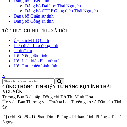
Đảng bộ UBND tỉnh
Đảng bộ Đại học Thái Nguyên
Đảng bộ CTCP Gang thép Thái Nguyên
Đảng bộ Quân sự tỉnh
Đảng bộ Công an tỉnh
TỔ CHỨC CHÍNH TRỊ - XÃ HỘI
Ủy ban MTTQ tỉnh
Liên đoàn Lao động tỉnh
Tỉnh đoàn
Hội Nông dân tỉnh
Hội Liên hiệp Phụ nữ tỉnh
Hội Cựu chiến binh tỉnh
×
CỔNG THÔNG TIN ĐIỆN TỬ ĐẢNG BỘ TỈNH THÁI
NGUYÊN
Trưởng Ban Biên tập: Đồng chí Đỗ Thị Minh Hoa
Ủy viên Ban Thường vụ, Trưởng ban Tuyên giáo và Dân vận Tỉnh
ủy
Địa chỉ: Số 28 - Đ.Phan Đình Phùng - P.Phan Đình Phùng - T.Thái
Nguyên