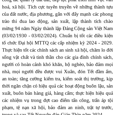
hoá, xã hội. Tích cực tuyên truyền
về những thành tựu
của đất nước, địa phương, gắn với đẩy mạnh các phong
trào thi đua lao động, sản xuất, lập thành tích chào
mừng 94 năm Ngày thành lập Đảng
Cộng sản Việt Nam
(03/02/1930 - 03/02/2024). Chuẩn bị tốt các điều kiện
tổ chức Đại hội MTTQ các cấp nhiệm kỳ 2024 - 2029.
Thực hiện tốt các chính sách an sinh xã hội, chăm lo đời
sống vật chất và tinh thần cho các gia đình chính sách,
người có hoàn cảnh khó khăn, hộ nghèo, bảo đảm mọi
nhà, mọi người đều được vui Xuân, đón Tết đầm ấm,
an toàn; tăng cường kiểm tra, kiểm soát thị trường, kịp
thời ngăn chặn có hiệu quả các hoạt động buôn lậu, sản
xuất, buôn bán hàng giả, hàng cấm; thực hiện hiệu quả
các nhiệm vụ trong đợt cao điểm tấn công, trấn áp tội
phạm, tệ nạn xã hội, bảo đảm an ninh, trật tự trước,
trong và sau Tết Nguyên đán Giáp Thìn năm 2024.