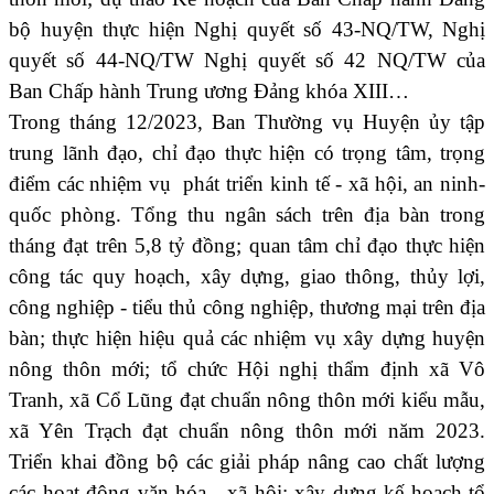
bộ huyện thực hiện Nghị quyết số 43-NQ/TW, Nghị
quyết số 44-NQ/TW
Nghị
quyết số 42 NQ/TW của
Ban Chấp hành Trung ương Đảng khóa XIII…
Trong tháng 12/202
3
, Ban Thường vụ Huyện ủy tập
trung lãnh đạo, chỉ đạo thực hiện có trọng tâm, trọng
điểm các nhiệm vụ phát triển kinh tế - xã hội, an ninh-
quốc phòng. Tổng thu ngân sách trên địa bàn trong
tháng đạt trên 5,8 tỷ đồng; quan tâm chỉ đạo thực hiện
công tác quy hoạch, xây dựng, giao thông, thủy lợi,
công nghiệp - tiểu thủ công nghiệp, thương mại trên địa
bàn; thực hiện hiệu quả các nhiệm vụ xây dựng huyện
nông thôn mới;
tổ chức Hội nghị thẩm định xã Vô
Tranh, xã Cổ Lũng đạt chuẩn nông thôn mới kiểu mẫu,
xã Yên Trạch đạt chuẩn nông thôn mới năm 2023.
Triển khai đồng bộ các giải pháp nâng cao chất lượng
các hoạt động văn hóa - xã hội; xây dựng kế hoạch tổ