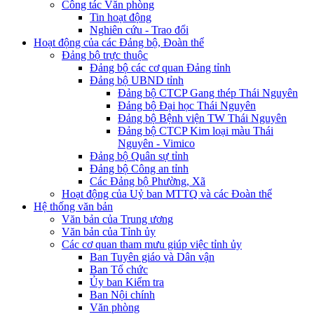
Công tác Văn phòng
Tin hoạt động
Nghiên cứu - Trao đổi
Hoạt động của các Đảng bộ, Đoàn thể
Đảng bộ trực thuộc
Đảng bộ các cơ quan Đảng tỉnh
Đảng bộ UBND tỉnh
Đảng bộ CTCP Gang thép Thái Nguyên
Đảng bộ Đại học Thái Nguyên
Đảng bộ Bệnh viện TW Thái Nguyên
Đảng bộ CTCP Kim loại màu Thái
Nguyên - Vimico
Đảng bộ Quân sự tỉnh
Đảng bộ Công an tỉnh
Các Đảng bộ Phường, Xã
Hoạt động của Uỷ ban MTTQ và các Đoàn thể
Hệ thống văn bản
Văn bản của Trung ương
Văn bản của Tỉnh ủy
Các cơ quan tham mưu giúp việc tỉnh ủy
Ban Tuyên giáo và Dân vận
Ban Tổ chức
Ủy ban Kiểm tra
Ban Nội chính
Văn phòng