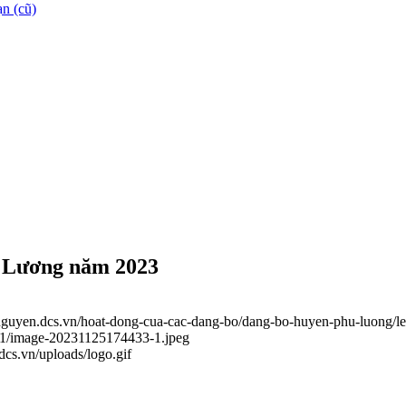
n (cũ)
ú Lương năm 2023
ainguyen.dcs.vn/hoat-dong-cua-cac-dang-bo/dang-bo-huyen-phu-luong/
_11/image-20231125174433-1.jpeg
.dcs.vn/uploads/logo.gif