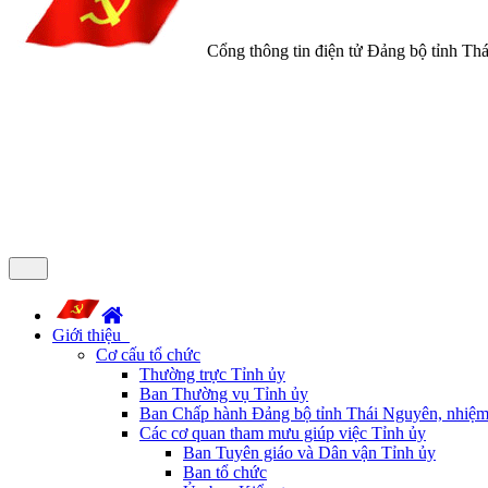
Cổng thông tin điện tử Đảng bộ tỉnh Th
Giới thiệu
Cơ cấu tổ chức
Thường trực Tỉnh ủy
Ban Thường vụ Tỉnh ủy
Ban Chấp hành Đảng bộ tỉnh Thái Nguyên, nhiệm
Các cơ quan tham mưu giúp việc Tỉnh ủy
Ban Tuyên giáo và Dân vận Tỉnh ủy
Ban tổ chức