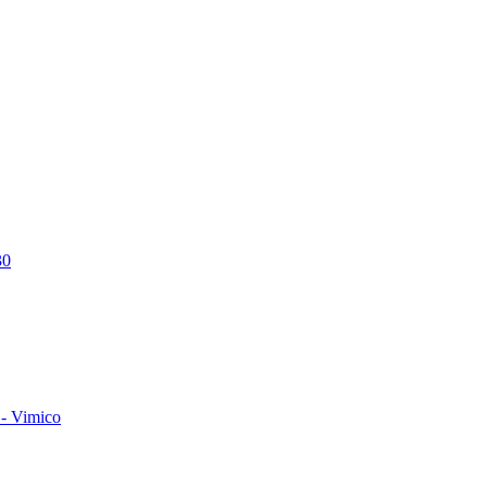
30
- Vimico