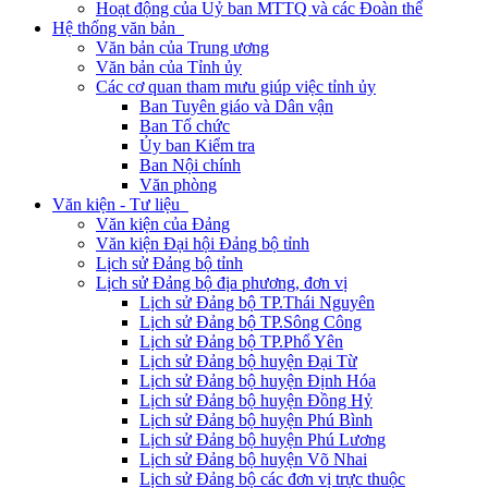
Hoạt động của Uỷ ban MTTQ và các Đoàn thể
Hệ thống văn bản
Văn bản của Trung ương
Văn bản của Tỉnh ủy
Các cơ quan tham mưu giúp việc tỉnh ủy
Ban Tuyên giáo và Dân vận
Ban Tổ chức
Ủy ban Kiểm tra
Ban Nội chính
Văn phòng
Văn kiện - Tư liệu
Văn kiện của Đảng
Văn kiện Đại hội Đảng bộ tỉnh
Lịch sử Đảng bộ tỉnh
Lịch sử Đảng bộ địa phương, đơn vị
Lịch sử Đảng bộ TP.Thái Nguyên
Lịch sử Đảng bộ TP.Sông Công
Lịch sử Đảng bộ TP.Phổ Yên
Lịch sử Đảng bộ huyện Đại Từ
Lịch sử Đảng bộ huyện Định Hóa
Lịch sử Đảng bộ huyện Đồng Hỷ
Lịch sử Đảng bộ huyện Phú Bình
Lịch sử Đảng bộ huyện Phú Lương
Lịch sử Đảng bộ huyện Võ Nhai
Lịch sử Đảng bộ các đơn vị trực thuộc