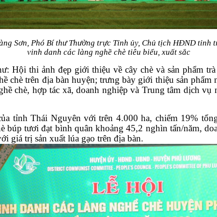
g Sơn, Phó Bí thư Thường trực Tỉnh ủy, Chủ tịch HĐND tỉnh t
vinh danh các làng nghề chè tiêu biểu, xuất sắc
ư: Hội thi ảnh đẹp giới thiệu về cây chè và sản phẩm tr
ghề chè trên địa bàn huyện; trưng bày giới thiệu sản phẩ
 nghề chè, hợp tác xã, doanh nghiệp và Trung tâm dịch vụ
của tỉnh Thái Nguyên với trên 4.000 ha, chiếm 19% tổng 
è búp tươi đạt bình quân khoảng 45,2 nghìn tấn/năm, doan
ới giá trị sản xuất lúa gạo trên địa bàn.