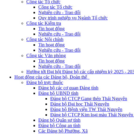
Công tác Tổ chức
Công tác Tổ chức
Nghiên cứu - Trao đổi
Quy trình nghiệp vụ Ngành Tổ chức
Công tác Kiểm tra
Tin hoạt động
Nghiên cứu - Trao đổi
Công tác Nội chính
Tin hoạt động
Nghiên cứu - Trao đổi
Công tác Văn phòng
Tin hoạt động
Nghiên cứu - Trao đổi
Hướng tới Đại hội Đảng bộ các cấp nhiệm kỳ 2025 - 20
Hoạt động của các Đảng bộ, Đoàn thể
Đảng bộ trực thuộc
Đảng bộ các cơ quan Đảng tỉnh
Đảng bộ UBND tỉnh
Đảng bộ CTCP Gang thép Thái Nguyên
Đảng bộ Đại học Thái Nguyên
Đảng bộ Bệnh viện TW Thái Nguyên
Đảng bộ CTCP Kim loại màu Thái Nguyên 
Đảng bộ Quân sự tỉnh
Đảng bộ Công an tỉnh
Các Đảng bộ Phường, Xã