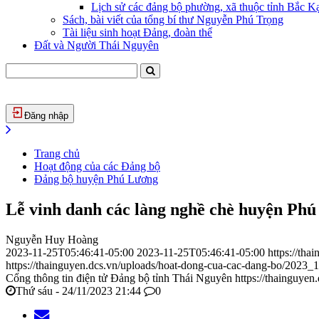
Lịch sử các đảng bộ phường, xã thuộc tỉnh Bắc Kạ
Sách, bài viết của tổng bí thư Nguyễn Phú Trọng
Tài liệu sinh hoạt Đảng, đoàn thể
Đất và Người Thái Nguyên
Đăng nhập
Trang chủ
Hoạt động của các Đảng bộ
Đảng bộ huyện Phú Lương
Lễ vinh danh các làng nghề chè huyện Ph
Nguyễn Huy Hoàng
2023-11-25T05:46:41-05:00
2023-11-25T05:46:41-05:00
https://th
https://thainguyen.dcs.vn/uploads/hoat-dong-cua-cac-dang-bo/2023
Cổng thông tin điện tử Đảng bộ tỉnh Thái Nguyên
https://thainguyen
Thứ sáu - 24/11/2023 21:44
0