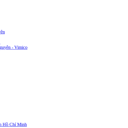
yên
n
guyên - Vimico
ch Hồ Chí Minh