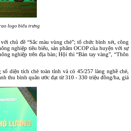
rao logo biểu trưng
à với chủ đề “Sắc màu vùng chè”; tổ chức bình xét, công
m nông nghiệp tiêu biểu, sản phẩm OCOP của huyện với sự
 nông nghiệp trên địa bàn; Hội thi “Bàn tay vàng”, “Thôn
số diện tích chè toàn tỉnh và có 45/257 làng nghề chè,
h thu bình quân ước đạt từ 310 - 330 triệu đồng/ha, giá