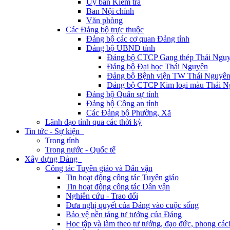
Ủy ban Kiểm tra
Ban Nội chính
Văn phòng
Các Đảng bộ trực thuộc
Đảng bộ các cơ quan Đảng tỉnh
Đảng bộ UBND tỉnh
Đảng bộ CTCP Gang thép Thái Ngu
Đảng bộ Đại học Thái Nguyên
Đảng bộ Bệnh viện TW Thái Nguyê
Đảng bộ CTCP Kim loại màu Thái N
Đảng bộ Quân sự tỉnh
Đảng bộ Công an tỉnh
Các Đảng bộ Phường, Xã
Lãnh đạo tỉnh qua các thời kỳ
Tin tức - Sự kiện
Trong tỉnh
Trong nước - Quốc tế
Xây dựng Đảng
Công tác Tuyên giáo và Dân vận
Tin hoạt động công tác Tuyên giáo
Tin hoạt động công tác Dân vận
Nghiên cứu - Trao đổi
Đưa nghị quyết của Đảng vào cuộc sống
Bảo vệ nền tảng tư tưởng của Đảng
Học tập và làm theo tư tưởng, đạo đức, phong cá