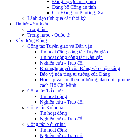
Đảng bộ Quân sự tỉnh
Đảng bộ Công an tỉnh
Các Đảng bộ Phường, Xã
Lãnh đạo tỉnh qua các thời kỳ
Tin tức - Sự kiện
Trong tỉnh
Trong nước - Quốc tế
Xây dựng Đảng
Công tác Tuyên giáo và Dân vận
Tin hoạt động công tác Tuyên giáo
Tin hoạt động công tác Dân vận
Nghiên cứu - Trao đổi
Đưa nghị quyết của Đảng vào cuộc sống
Bảo vệ nền tảng tư tưởng của Đảng
Học tập và làm theo tư tưởng, đạo đức, phong
cách Hồ Chí Minh
Công tác Tổ chức
Tin hoạt động
Nghiên cứu - Trao đổi
Công tác Kiểm tra
Tin hoạt động
Nghiên cứu - Trao đổi
Công tác Nội chính
Tin hoạt động
Nghiên cứu - Trao đổi