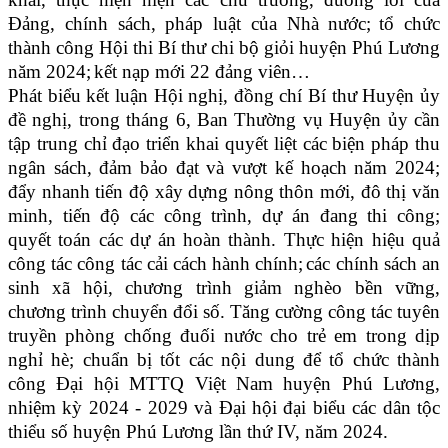
Đảng, chính sách, pháp luật của Nhà nước;
tổ chức
thành công Hội thi Bí thư chi bộ giỏi huyện Phú Lương
năm 2024;
kết nạp mới 22 đảng viên…
Phát biểu kết luận Hội nghị, đồng chí Bí thư Huyện ủy
đề nghị, trong tháng 6, Ban Thường vụ Huyện ủy cần
tập trung chỉ đạo triển khai quyết liệt các biện pháp thu
ngân sách, đảm bảo đạt và vượt kế hoạch năm 2024;
đẩy nhanh tiến độ xây dựng nông thôn mới, đô thị văn
minh, tiến độ các công trình, dự án đang thi công;
quyết toán các dự án hoàn thành. Thực hiện hiệu quả
công tác công tác cải cách hành chính;
các chính sách an
sinh xã hội, chương trình giảm nghèo bền vững,
chương trình chuyển đổi số. Tăng cường công tác tuyên
truyền phòng chống đuối nước cho trẻ em trong dịp
nghỉ hè; chuẩn bị tốt các nội dung để tổ chức thành
công Đại hội MTTQ Việt Nam huyện Phú Lương,
nhiệm kỳ 2024 - 2029 và Đại hội đại biểu các dân tộc
thiểu số huyện Phú Lương lần thứ IV, năm 2024.