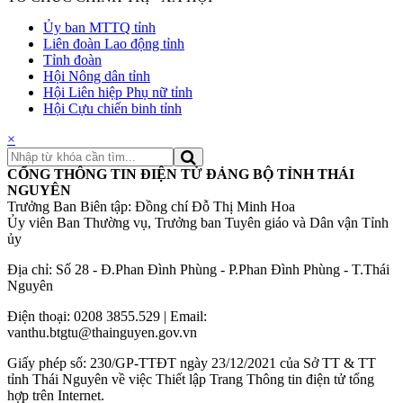
Ủy ban MTTQ tỉnh
Liên đoàn Lao động tỉnh
Tỉnh đoàn
Hội Nông dân tỉnh
Hội Liên hiệp Phụ nữ tỉnh
Hội Cựu chiến binh tỉnh
×
CỔNG THÔNG TIN ĐIỆN TỬ ĐẢNG BỘ TỈNH THÁI
NGUYÊN
Trưởng Ban Biên tập: Đồng chí Đỗ Thị Minh Hoa
Ủy viên Ban Thường vụ, Trưởng ban Tuyên giáo và Dân vận Tỉnh
ủy
Địa chỉ: Số 28 - Đ.Phan Đình Phùng - P.Phan Đình Phùng - T.Thái
Nguyên
Điện thoại: 0208 3855.529 | Email:
vanthu.btgtu@thainguyen.gov.vn
Giấy phép số: 230/GP-TTĐT ngày 23/12/2021 của Sở TT & TT
tỉnh Thái Nguyên về việc Thiết lập Trang Thông tin điện tử tổng
hợp trên Internet.