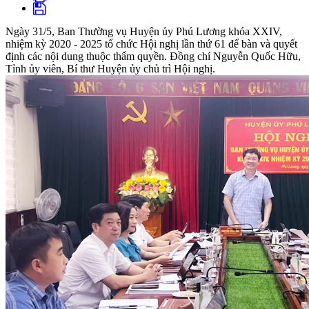
Ngày 31/5, Ban Thường vụ Huyện ủy Phú Lương khóa XXIV,
nhiệm kỳ 2020 - 2025 tổ chức Hội nghị lần thứ 61 để bàn và quyết
định các nội dung thuộc thẩm quyền. Đồng chí Nguyễn Quốc Hữu,
Tỉnh ủy viên, Bí thư Huyện ủy chủ trì Hội nghị.