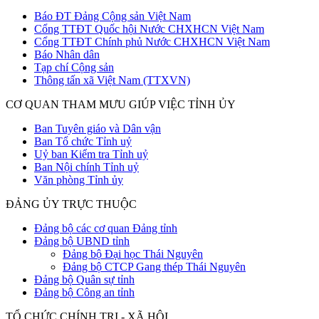
Báo ĐT Đảng Cộng sản Việt Nam
Cổng TTĐT Quốc hội Nước CHXHCN Việt Nam
Cổng TTĐT Chính phủ Nước CHXHCN Việt Nam
Báo Nhân dân
Tạp chí Cộng sản
Thông tấn xã Việt Nam (TTXVN)
CƠ QUAN THAM MƯU GIÚP VIỆC TỈNH ỦY
Ban Tuyên giáo và Dân vận
Ban Tổ chức Tỉnh uỷ
Uỷ ban Kiểm tra Tỉnh uỷ
Ban Nội chính Tỉnh uỷ
Văn phòng Tỉnh ủy
ĐẢNG ỦY TRỰC THUỘC
Đảng bộ các cơ quan Đảng tỉnh
Đảng bộ UBND tỉnh
Đảng bộ Đại học Thái Nguyên
Đảng bộ CTCP Gang thép Thái Nguyên
Đảng bộ Quân sự tỉnh
Đảng bộ Công an tỉnh
TỔ CHỨC CHÍNH TRỊ - XÃ HỘI