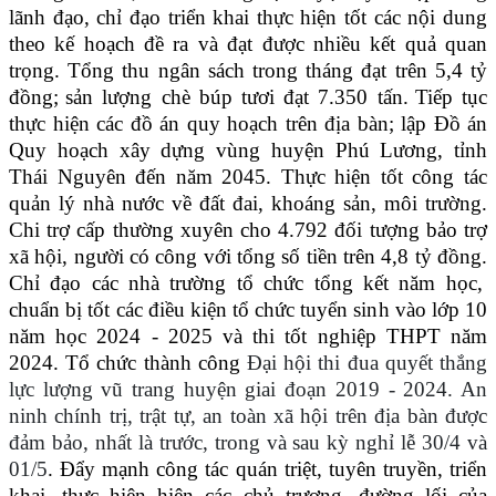
lãnh đạo, chỉ đạo triển khai thực hiện tốt các nội dung
theo kế hoạch đề ra và đạt được nhiều kết quả quan
trọng. Tổng thu ngân sách trong tháng đạt trên 5,4 tỷ
đồng;
sản lượng chè búp tươi đạt 7.350 tấn.
Tiếp tục
thực hiện các đồ án quy hoạch trên địa bàn; lập Đồ án
Quy hoạch xây dựng vùng huyện Phú Lương, tỉnh
Thái Nguyên đến năm 2045.
Thực hiện tốt công tác
quản lý nhà nước về đất đai, khoáng sản, môi trường.
Chi trợ cấp thường xuyên cho 4.792 đối tượng bảo trợ
xã hội, người có công với tổng số tiền trên 4,8 tỷ đồng.
Chỉ đạo các nhà trường tổ chức tổng kết năm học,
chuẩn bị tốt các điều kiện
tổ chức tuyển sinh vào lớp 10
năm học 2024 - 2025 và thi tốt nghiệp THPT năm
2024.
Tổ chức thành công
Đại hội thi đua quyết thắng
lực lượng vũ trang huyện giai đoạn 2019 - 2024. An
ninh chính trị, trật tự, an toàn xã hội trên địa bàn được
đảm bảo, nhất là trước, trong và sau kỳ nghỉ lễ 30/4 và
01/5
. Đẩy mạnh công tác quán triệt, tuyên truyền, triển
khai, thực hiện hiện các chủ trương, đường lối của