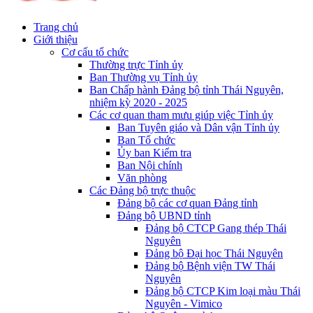
Trang chủ
Giới thiệu
Cơ cấu tổ chức
Thường trực Tỉnh ủy
Ban Thường vụ Tỉnh ủy
Ban Chấp hành Đảng bộ tỉnh Thái Nguyên,
nhiệm kỳ 2020 - 2025
Các cơ quan tham mưu giúp việc Tỉnh ủy
Ban Tuyên giáo và Dân vận Tỉnh ủy
Ban Tổ chức
Ủy ban Kiểm tra
Ban Nội chính
Văn phòng
Các Đảng bộ trực thuộc
Đảng bộ các cơ quan Đảng tỉnh
Đảng bộ UBND tỉnh
Đảng bộ CTCP Gang thép Thái
Nguyên
Đảng bộ Đại học Thái Nguyên
Đảng bộ Bệnh viện TW Thái
Nguyên
Đảng bộ CTCP Kim loại màu Thái
Nguyên - Vimico