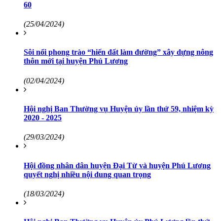
60
(25/04/2024)
Sôi nổi phong trào “hiến đất làm đường” xây dựng nông
thôn mới tại huyện Phú Lương
(02/04/2024)
Hội nghị Ban Thường vụ Huyện ủy lần thứ 59, nhiệm kỳ
2020 - 2025
(29/03/2024)
Hội đồng nhân dân huyện Đại Từ và huyện Phú Lương
quyết nghị nhiều nội dung quan trọng
(18/03/2024)