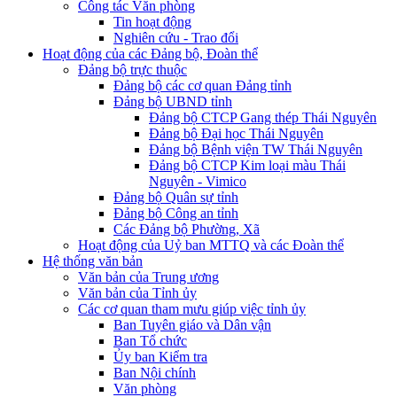
Công tác Văn phòng
Tin hoạt động
Nghiên cứu - Trao đổi
Hoạt động của các Đảng bộ, Đoàn thể
Đảng bộ trực thuộc
Đảng bộ các cơ quan Đảng tỉnh
Đảng bộ UBND tỉnh
Đảng bộ CTCP Gang thép Thái Nguyên
Đảng bộ Đại học Thái Nguyên
Đảng bộ Bệnh viện TW Thái Nguyên
Đảng bộ CTCP Kim loại màu Thái
Nguyên - Vimico
Đảng bộ Quân sự tỉnh
Đảng bộ Công an tỉnh
Các Đảng bộ Phường, Xã
Hoạt động của Uỷ ban MTTQ và các Đoàn thể
Hệ thống văn bản
Văn bản của Trung ương
Văn bản của Tỉnh ủy
Các cơ quan tham mưu giúp việc tỉnh ủy
Ban Tuyên giáo và Dân vận
Ban Tổ chức
Ủy ban Kiểm tra
Ban Nội chính
Văn phòng