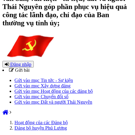
Thái Nguyên góp phần phục vụ hiệu quả
công tác lãnh đạo, chỉ đạo của Ban
thường vụ tỉnh ủy;
Đăng nhập
Gửi bài
Gửi vào mục Tin tức - Sự kiện
Gửi vào mục Xây dựng đảng
Gửi vào mục Hoạt động của các đảng bộ
Gửi vào mục Chuyển đổi số
Gửi vào mục Đất và người Thái Nguyên
Hoạt động của các Đảng bộ
Đảng bộ huyện Phú Lương