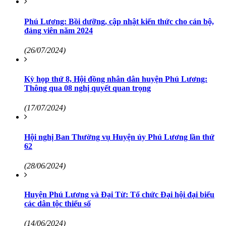
Phú Lương: Bồi dưỡng, cập nhật kiến thức cho cán bộ,
đảng viên năm 2024
(26/07/2024)
Kỳ họp thứ 8, Hội đồng nhân dân huyện Phú Lương:
Thông qua 08 nghị quyết quan trọng
(17/07/2024)
Hội nghị Ban Thường vụ Huyện ủy Phú Lương lần thứ
62
(28/06/2024)
Huyện Phú Lương và Đại Từ: Tổ chức Đại hội đại biểu
các dân tộc thiểu số
(14/06/2024)