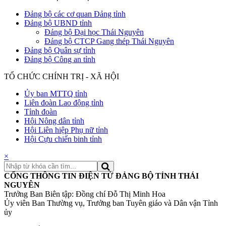
Đảng bộ các cơ quan Đảng tỉnh
Đảng bộ UBND tỉnh
Đảng bộ Đại học Thái Nguyên
Đảng bộ CTCP Gang thép Thái Nguyên
Đảng bộ Quân sự tỉnh
Đảng bộ Công an tỉnh
TỔ CHỨC CHÍNH TRỊ - XÃ HỘI
Ủy ban MTTQ tỉnh
Liên đoàn Lao động tỉnh
Tỉnh đoàn
Hội Nông dân tỉnh
Hội Liên hiệp Phụ nữ tỉnh
Hội Cựu chiến binh tỉnh
×
CỔNG THÔNG TIN ĐIỆN TỬ ĐẢNG BỘ TỈNH THÁI
NGUYÊN
Trưởng Ban Biên tập: Đồng chí Đỗ Thị Minh Hoa
Ủy viên Ban Thường vụ, Trưởng ban Tuyên giáo và Dân vận Tỉnh
ủy