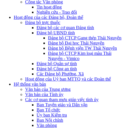
Công tác Văn phòng
Tin hoạt động
Nghiên cứu - Trao đổi
Hoạt động của các Đảng bộ, Đoàn thể
Đảng bộ trực thuộc
Đảng bộ các cơ quan Đảng tỉnh
Đảng bộ UBND tỉnh
Đảng bộ CTCP Gang thép Thái Nguyên
Đảng bộ Đại học Thái Nguyên
Đảng bộ Bệnh viện TW Thái Nguyên
Đảng bộ CTCP Kim loại màu Thái
Nguyên - Vimico
Đảng bộ Quân sự tỉnh
Đảng bộ Công an tỉnh
Các Đảng bộ Phường, Xã
Hoạt động của Uỷ ban MTTQ và các Đoàn thể
Hệ thống văn bản
Văn bản của Trung ương
Văn bản của Tỉnh ủy
Các cơ quan tham mưu giúp việc tỉnh ủy
Ban Tuyên giáo và Dân vận
Ban Tổ chức
Ủy ban Kiểm tra
Ban Nội chính
Văn phòng