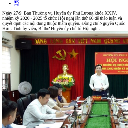
Ngày 27/9, Ban Thường vụ Huyện ủy Phú Lương khóa XXIV,
nhiệm kỳ 2020 - 2025 tổ chức Hội nghị lần thứ 66 để thảo luận và
quyết định các nội dung thuộc thẩm quyền. Đồng chí Nguyễn Quốc
Hữu, Tỉnh ủy viên, Bí thư Huyện ủy chủ trì Hội nghị.