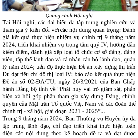
Quang cảnh Hội nghị
Tại Hội nghị, các đại biểu đã tập trung nghiên cứu và
tham gia ý kiến đối với
các nội dung quan trọng: Đánh
giá kết quả thực hiện nhiệm vụ chính trị 9 tháng năm
2024, triển khai nhiệm vụ trọng tâm quý IV;
h
ướng dẫn
kiểm điểm, đánh giá xếp loại tổ chức cơ sở đảng, đảng
viên,
tập thể lãnh đạo
và cá nhân cán bộ lãnh đạo, quản
lý năm 2024; tiến độ thực hiện Đề án xây dựng thị trấn
Đu đạt tiêu chí đô thị loại IV;
b
áo cáo kết quả thực hiện
Đề án số 02-ĐA/TU, ngày 26/3/2021 của Ban Chấp
hành Đảng bộ tỉnh về “Phát huy vai trò giám sát, phản
biện xã hội góp phần tham gia xây dựng Đảng, chính
quyền của Mặt trận Tổ quốc Việt Nam và các đoàn thể
chính trị - xã hội, giai đoạn 2021 - 2025”
...
Trong 9 tháng năm 2024, Ban Thường vụ Huyện ủy đã
tập trung lãnh đạo, chỉ đạo triển khai thực hiện toàn
diện các nội dung theo kế hoạch đề ra và đạt được