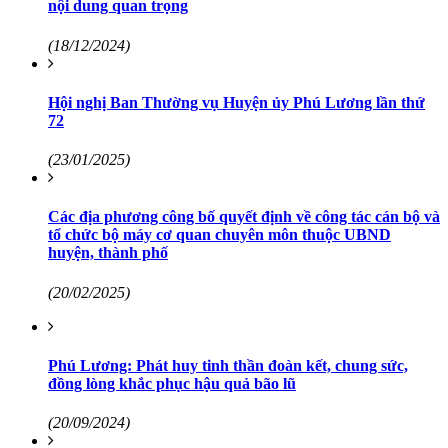
nội dung quan trọng
(18/12/2024)
Hội nghị Ban Thường vụ Huyện ủy Phú Lương lần thứ
72
(23/01/2025)
Các địa phương công bố quyết định về công tác cán bộ và
tổ chức bộ máy cơ quan chuyên môn thuộc UBND
huyện, thành phố
(20/02/2025)
Phú Lương: Phát huy tinh thần đoàn kết, chung sức,
đồng lòng khắc phục hậu quả bão lũ
(20/09/2024)