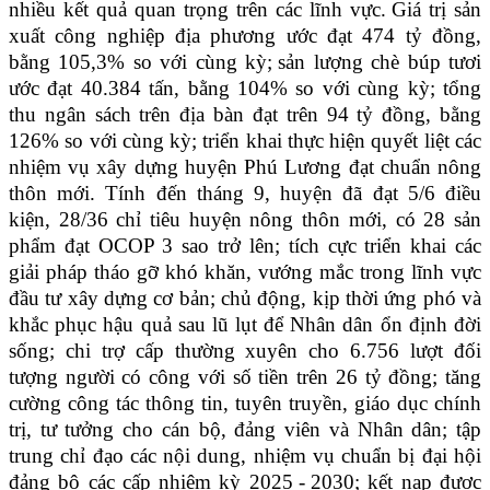
nhiều kết quả quan trọng trên các lĩnh vực.
Giá trị sản
xuất công nghiệp địa phương ước đạt 474 tỷ đồng,
bằng 105,3% so với cùng kỳ;
s
ản lượng chè búp tươi
ước đạt 40.384 tấn, bằng 104% so với cùng kỳ; tổng
thu ngân sách trên địa bàn đạt trên 94 tỷ đồng, bằng
126% so với cùng kỳ;
t
riển khai thực hiện quyết liệt các
nhiệm vụ xây dựng huyện Phú Lương đạt chuẩn nông
thôn mới. Tính đến tháng 9, huyện đã đạt 5/6 điều
kiện, 28/36 chỉ tiêu huyện nông thôn mới, có 28 sản
phẩm đạt OCOP 3 sao trở lên; tích cực
triển khai các
giải pháp
tháo gỡ khó khăn, vướng mắc trong lĩnh vực
đầu tư xây dựng cơ bản; chủ động, kịp thời ứng phó và
khắc phục hậu quả
sau lũ lụt
để Nhân dân ổn định đời
sống; c
hi trợ cấp thường xuyên cho 6.756 lượt đối
tượng người có công với số tiền trên 26
tỷ đồng
;
t
ăng
cường công tác thông tin, tuyên truyền, giáo dục chính
trị, tư tưởng cho cán bộ, đảng viên và Nhân dân;
t
ập
trung chỉ đạo các nội dung, nhiệm vụ
chuẩn bị đại hội
đảng bộ các cấp nhiệm kỳ 2025
-
2030;
kết nạp được