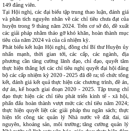
149 đảng
viên.
Tại Hội nghị, các đại biểu tập trung thao luận, đánh giá
và phân tích nguyên nhân về các chỉ tiêu chưa đạt của
huyện trong 9 tháng năm 2024. Trên cơ sở đó, đề xuất
các giải pháp nhằm tháo gỡ khó khăn, hoàn thành mục
tiêu của năm 2024 và của cả nhiệm kỳ.
Phát biểu kết luận Hội nghị, đồng chí Bí thư Huyện ủy
nhấn mạnh, th
ời gian tới,
c
ác cấp, các ngành,
địa
phương cần tăng cường
lãnh đạo, chỉ đạo
, quyết tâm
thực hiện thắng lợi
các chỉ tiêu
n
ghị quyết
đ
ại
hội
đảng
bộ
các cấp
nhiệm kỳ 2020
-
2025
đã đề ra;
t
ổ chức tổng
kết, đánh giá kết quả thực hiện các chương trình, đề án,
dự án, kế hoạch giai đoạn 2020 - 2025. Tập trung chỉ
đạo thực hiện các chỉ tiêu phát triển kinh tế - xã hội,
phấn đấu hoàn thành vượt mức các chỉ tiêu năm
2024;
thực hiện quyết liệt các giải pháp
thu ngân sách;
t
hực
hiện tốt công tác quản lý Nhà nước về đất đai, tài
nguyên, khoáng sản, môi trường;
t
ăng cường quản lý