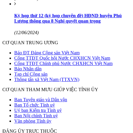
Kỳ họp thứ 12 (kỳ họp chuyên đề) HĐND huyện Phú
Lương thông qua 8 Nghị quyết quan trọng
(12/06/2024)
CƠ QUAN TRUNG ƯƠNG
Báo ĐT Đảng Cộng sản Việt Nam
Cổng TTĐT Quốc hội Nước CHXHCN Việt Nam
Cổng TTĐT Chính phủ Nước CHXHCN Việt Nam
Báo Nhân dân
Tạp chí Cộng sản
Thông tấn xã Việt Nam (TTXVN)
CƠ QUAN THAM MƯU GIÚP VIỆC TỈNH ỦY
Ban Tuyên giáo và Dân vận
Ban Tổ chức Tỉnh uỷ
Uỷ ban Kiểm tra Tỉnh uỷ
Ban Nội chính Tỉnh uỷ
Văn phòng Tỉnh ủy
ĐẢNG ỦY TRỰC THUỘC