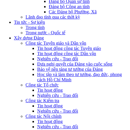
Đảng bộ Quân sự tỉnh
Đảng bộ Công an tỉnh
Các Đảng bộ Phường, Xã
Lãnh đạo tỉnh qua các thời kỳ
Tin tức - Sự kiện
Trong tỉnh
Trong nước - Quốc tế
Xây dựng Đảng
Công tác Tuyên giáo và Dân vận
Tin hoạt động công tác Tuyên giáo
Tin hoạt động công tác Dân vận
Nghiên cứu - Trao đổi
Đưa nghị quyết của Đảng vào cuộc sống
Bảo vệ nền tảng tư tưởng của Đảng
Học tập và làm theo tư tưởng, đạo đức, phong
cách Hồ Chí Minh
Công tác Tổ chức
Tin hoạt động
Nghiên cứu - Trao đổi
Công tác Kiểm tra
Tin hoạt động
Nghiên cứu - Trao đổi
Công tác Nội chính
Tin hoạt động
Nghiên cứu - Trao đổi