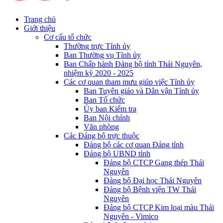
Trang chủ
Giới thiệu
Cơ cấu tổ chức
Thường trực Tỉnh ủy
Ban Thường vụ Tỉnh ủy
Ban Chấp hành Đảng bộ tỉnh Thái Nguyên,
nhiệm kỳ 2020 - 2025
Các cơ quan tham mưu giúp việc Tỉnh ủy
Ban Tuyên giáo và Dân vận Tỉnh ủy
Ban Tổ chức
Ủy ban Kiểm tra
Ban Nội chính
Văn phòng
Các Đảng bộ trực thuộc
Đảng bộ các cơ quan Đảng tỉnh
Đảng bộ UBND tỉnh
Đảng bộ CTCP Gang thép Thái
Nguyên
Đảng bộ Đại học Thái Nguyên
Đảng bộ Bệnh viện TW Thái
Nguyên
Đảng bộ CTCP Kim loại màu Thái
Nguyên - Vimico