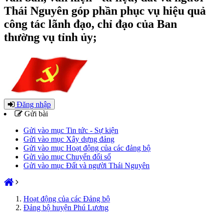
Thái Nguyên góp phần phục vụ hiệu quả
công tác lãnh đạo, chỉ đạo của Ban
thường vụ tỉnh ủy;
Đăng nhập
Gửi bài
Gửi vào mục Tin tức - Sự kiện
Gửi vào mục Xây dựng đảng
Gửi vào mục Hoạt động của các đảng bộ
Gửi vào mục Chuyển đổi số
Gửi vào mục Đất và người Thái Nguyên
Hoạt động của các Đảng bộ
Đảng bộ huyện Phú Lương