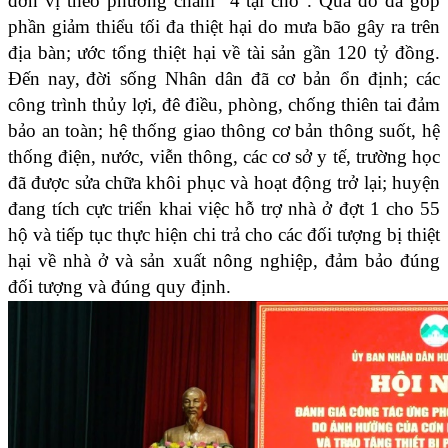
đơn vị theo phương châm “4 tại chỗ”. Qua đó đã góp
phần giảm thiểu tối đa thiệt hại do mưa bão gây ra trên
địa bàn; ước tổng thiệt hại về tài sản gần 120 tỷ đồng.
Đến nay,
đời sống Nhân dân đã cơ bản ổn định; các
công trình thủy lợi, đê điều, phòng, chống thiên tai đảm
bảo an toàn; hệ thống giao thông cơ bản thông suốt, hệ
thống điện, nước, viễn thông, các cơ sở y tế, trường học
đã được sửa chữa khôi phục và hoạt động trở lại; huyện
đang tích cực triển khai việc hỗ trợ nhà ở đợt 1 cho 55
hộ và tiếp tục thực hiện chi trả cho các đối tượng bị thiệt
hại về nhà ở và sản xuất nông nghiệp, đảm bảo đúng
đối tượng và đúng quy định.