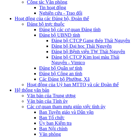
Công tác Văn phòng
Tin hoạt động
Nghiên cứu - Trao đổi
Hoạt động của các Đảng bộ, Đoàn thể
Đảng bộ trực thuộc
Đảng bộ các cơ quan Đảng tỉnh
Đảng bộ UBND tỉnh
Đảng bộ CTCP Gang thép Thái Nguyên
Đảng bộ Đại học Thái Nguyên
Đảng bộ Bệnh viện TW Thái Nguyên
Đảng bộ CTCP Kim loại màu Thái
Nguyên - Vimico
Đảng bộ Quân sự tỉnh
Đảng bộ Công an tỉnh
Các Đảng bộ Phường, Xã
Hoạt động của Uỷ ban MTTQ và các Đoàn thể
Hệ thống văn bản
Văn bản của Trung ương
Văn bản của Tỉnh ủy
Các cơ quan tham mưu giúp việc tỉnh ủy
Ban Tuyên giáo và Dân vận
Ban Tổ chức
Ủy ban Kiểm tra
Ban Nội chính
Văn phòng