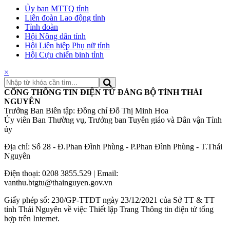
Ủy ban MTTQ tỉnh
Liên đoàn Lao động tỉnh
Tỉnh đoàn
Hội Nông dân tỉnh
Hội Liên hiệp Phụ nữ tỉnh
Hội Cựu chiến binh tỉnh
×
CỔNG THÔNG TIN ĐIỆN TỬ ĐẢNG BỘ TỈNH THÁI
NGUYÊN
Trưởng Ban Biên tập: Đồng chí Đỗ Thị Minh Hoa
Ủy viên Ban Thường vụ, Trưởng ban Tuyên giáo và Dân vận Tỉnh
ủy
Địa chỉ: Số 28 - Đ.Phan Đình Phùng - P.Phan Đình Phùng - T.Thái
Nguyên
Điện thoại: 0208 3855.529 | Email:
vanthu.btgtu@thainguyen.gov.vn
Giấy phép số: 230/GP-TTĐT ngày 23/12/2021 của Sở TT & TT
tỉnh Thái Nguyên về việc Thiết lập Trang Thông tin điện tử tổng
hợp trên Internet.