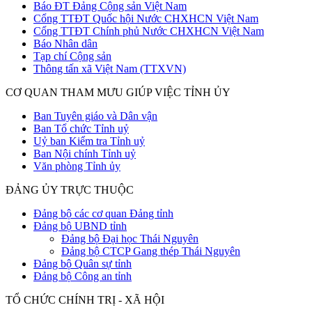
Báo ĐT Đảng Cộng sản Việt Nam
Cổng TTĐT Quốc hội Nước CHXHCN Việt Nam
Cổng TTĐT Chính phủ Nước CHXHCN Việt Nam
Báo Nhân dân
Tạp chí Cộng sản
Thông tấn xã Việt Nam (TTXVN)
CƠ QUAN THAM MƯU GIÚP VIỆC TỈNH ỦY
Ban Tuyên giáo và Dân vận
Ban Tổ chức Tỉnh uỷ
Uỷ ban Kiểm tra Tỉnh uỷ
Ban Nội chính Tỉnh uỷ
Văn phòng Tỉnh ủy
ĐẢNG ỦY TRỰC THUỘC
Đảng bộ các cơ quan Đảng tỉnh
Đảng bộ UBND tỉnh
Đảng bộ Đại học Thái Nguyên
Đảng bộ CTCP Gang thép Thái Nguyên
Đảng bộ Quân sự tỉnh
Đảng bộ Công an tỉnh
TỔ CHỨC CHÍNH TRỊ - XÃ HỘI