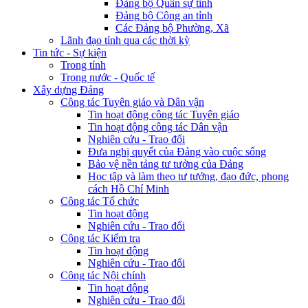
Đảng bộ Quân sự tỉnh
Đảng bộ Công an tỉnh
Các Đảng bộ Phường, Xã
Lãnh đạo tỉnh qua các thời kỳ
Tin tức - Sự kiện
Trong tỉnh
Trong nước - Quốc tế
Xây dựng Đảng
Công tác Tuyên giáo và Dân vận
Tin hoạt động công tác Tuyên giáo
Tin hoạt động công tác Dân vận
Nghiên cứu - Trao đổi
Đưa nghị quyết của Đảng vào cuộc sống
Bảo vệ nền tảng tư tưởng của Đảng
Học tập và làm theo tư tưởng, đạo đức, phong
cách Hồ Chí Minh
Công tác Tổ chức
Tin hoạt động
Nghiên cứu - Trao đổi
Công tác Kiểm tra
Tin hoạt động
Nghiên cứu - Trao đổi
Công tác Nội chính
Tin hoạt động
Nghiên cứu - Trao đổi