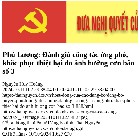
Phú Lương: Đánh giá công tác ứng phó,
khắc phục thiệt hại do ảnh hưởng cơn bão
số 3
Nguyễn Huy Hoàng
2024-10-11T02:29:38-04:00
2024-10-11T02:29:38-04:00
https://thainguyen.dcs.vn/hoat-dong-cua-cac-dang-bo/dang-bo-
huyen-phu-luong/phu-luong-danh-gia-cong-tac-ung-pho-khac-phuc-
thiet-hai-do-anh-huong-con-bao-so-3-888.html
https://thainguyen.dcs.vn/uploads/hoat-dong-cua-cac-dang-
bo/2024_10/image-20241011132758-2.jpeg
Cổng thông tin điện tử Đảng bộ tỉnh Thái Nguyên
https://thainguyen.dcs.vn/uploads/logo.gif
Thứ năm - 10/10/2024 10:27
0