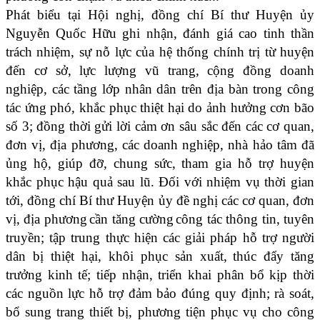
Phát biểu tại Hội nghị, đồng chí Bí thư Huyện ủy
Nguyễn Quốc Hữu ghi nhận, đánh giá cao tinh thần
trách nhiệm, sự nỗ lực của hệ thống chính trị từ huyện
đến cơ sở, lực lượng vũ trang, cộng đồng doanh
nghiệp, các tầng lớp nhân dân trên địa bàn trong công
tác ứng phó, khắc phục thiệt hại do ảnh hưởng cơn bão
số 3; đồng thời gửi lời cảm ơn sâu sắc đến các cơ quan,
đơn vị, địa phương, các doanh nghiệp, nhà hảo tâm đã
ủng hộ, giúp đỡ, chung sức, tham gia hỗ trợ huyện
khắc phục hậu quả sau lũ. Đối với nhiệm vụ thời gian
tới, đồng chí Bí thư Huyện ủy đề nghị các cơ quan, đơn
vị, địa phương
cần tăng cường
công tác thông tin, tuyên
truyền; tập trung thực hiện các giải pháp hỗ trợ người
dân bị thiệt hại, khôi phục sản xuất,
thúc đẩy tăng
trưởng kinh tế; tiếp nhận, triển khai phân bổ kịp thời
các nguồn lực hỗ trợ đảm bảo đúng quy định; rà soát,
bổ sung trang thiết bị, phương tiện phục vụ cho công