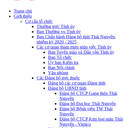
Trang chủ
Giới thiệu
Cơ cấu tổ chức
Thường trực Tỉnh ủy
Ban Thường vụ Tỉnh ủy
Ban Chấp hành Đảng bộ tỉnh Thái Nguyên,
nhiệm kỳ 2020 - 2025
Các cơ quan tham mưu giúp việc Tỉnh ủy
Ban Tuyên giáo và Dân vận Tỉnh ủy
Ban Tổ chức
Ủy ban Kiểm tra
Ban Nội chính
Văn phòng
Các Đảng bộ trực thuộc
Đảng bộ các cơ quan Đảng tỉnh
Đảng bộ UBND tỉnh
Đảng bộ CTCP Gang thép Thái
Nguyên
Đảng bộ Đại học Thái Nguyên
Đảng bộ Bệnh viện TW Thái
Nguyên
Đảng bộ CTCP Kim loại màu Thái
Nguyên - Vimico