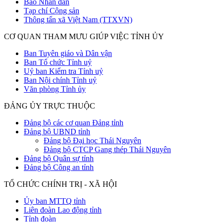
Báo Nhân dân
Tạp chí Cộng sản
Thông tấn xã Việt Nam (TTXVN)
CƠ QUAN THAM MƯU GIÚP VIỆC TỈNH ỦY
Ban Tuyên giáo và Dân vận
Ban Tổ chức Tỉnh uỷ
Uỷ ban Kiểm tra Tỉnh uỷ
Ban Nội chính Tỉnh uỷ
Văn phòng Tỉnh ủy
ĐẢNG ỦY TRỰC THUỘC
Đảng bộ các cơ quan Đảng tỉnh
Đảng bộ UBND tỉnh
Đảng bộ Đại học Thái Nguyên
Đảng bộ CTCP Gang thép Thái Nguyên
Đảng bộ Quân sự tỉnh
Đảng bộ Công an tỉnh
TỔ CHỨC CHÍNH TRỊ - XÃ HỘI
Ủy ban MTTQ tỉnh
Liên đoàn Lao động tỉnh
Tỉnh đoàn