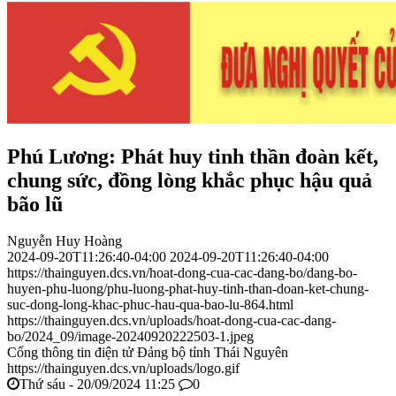
Phú Lương: Phát huy tinh thần đoàn kết,
chung sức, đồng lòng khắc phục hậu quả
bão lũ
Nguyễn Huy Hoàng
2024-09-20T11:26:40-04:00
2024-09-20T11:26:40-04:00
https://thainguyen.dcs.vn/hoat-dong-cua-cac-dang-bo/dang-bo-
huyen-phu-luong/phu-luong-phat-huy-tinh-than-doan-ket-chung-
suc-dong-long-khac-phuc-hau-qua-bao-lu-864.html
https://thainguyen.dcs.vn/uploads/hoat-dong-cua-cac-dang-
bo/2024_09/image-20240920222503-1.jpeg
Cổng thông tin điện tử Đảng bộ tỉnh Thái Nguyên
https://thainguyen.dcs.vn/uploads/logo.gif
Thứ sáu - 20/09/2024 11:25
0