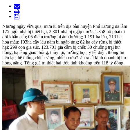
Những ngày vừa qua, mưa lũ trên địa bàn huyện Phú Lương đã làm
175 ngôi nhà bị thiệt hại, 2.301 nhà bị ngập nước, 1.358 hộ phải di
dời khẩn cấp; 05 điểm trường bị ảnh hưởng; 1.191 ha lúa, 213 ha
hoa màu; 193ha cây lâu năm bị ngập úng; 82 ha cây rừng bị thiệt
hại; 299 con gia súc, 123.701 gia cầm bị chết; 30 chuồng trại hư
hỏng; hạ tầng giao thông, thủy lợi, trường học, y tế, điện, thông tin
liên lạc, hệ thống chiếu sáng, nhiều cơ sở sản xuất kinh doanh bị hư
hỏng nặng. Tổng giá trị thiệt hại ước tính khoảng trên 118 tỷ đồng.