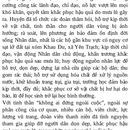
cường công tác lãnh đạo, chỉ đạo, nỗ lực vượt lên mọi
khó khăn, quyết tâm khắc phục hậu quả do mưa lũ gây
ra. Huyện đã tổ chức các đoàn thăm hỏi, hỗ trợ kịp thời
về vật chất, tinh thần cho người dân vùng bị ảnh
hưởng; rà soát, lên phương án bảo đảm ổn định đời
sống Nhân dân, nhất là các hộ gần khu vực có nguy cơ
sạt lở đất tại xóm Khau Đu, xã Yên Trạch; kịp thời chỉ
đạo, vận động Nhân dân chủ động, khẩn
trương khắc
phục hậu quả sau mưa lũ; huy động nguồn nhân lực để
hỗ trợ, dọn dẹp, dựng lại nhà cửa giúp các hộ dân; thu
gom rác thải; hỗ trợ sử dụng hóa chất để xử lý nguồn
nước, khử khuẩn trang trại, gia trại, trường học đảm bảo
kịp thời, đầy đủ; khắc phục cơ sở vật chất bị hư hại do
bão, lũ để học sinh trở lại học bình thường.
Với tinh thần “không ai đứng ngoài cuộc”, ngoài sự
phân công của cơ quan, nhiều cán bộ, viên chức, lực
lượng vũ trang, đoàn viên thanh niên đã tình nguyện
tham gia giúp đỡ người dân dọn dẹp, khắc phục hậu