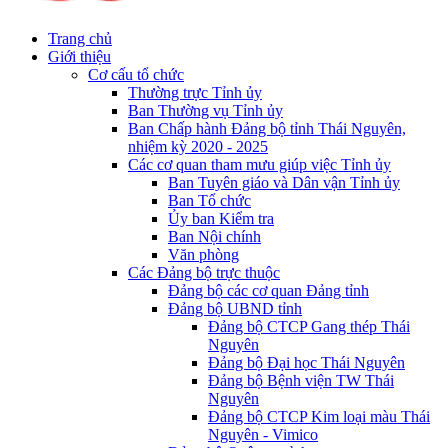
Trang chủ
Giới thiệu
Cơ cấu tổ chức
Thường trực Tỉnh ủy
Ban Thường vụ Tỉnh ủy
Ban Chấp hành Đảng bộ tỉnh Thái Nguyên,
nhiệm kỳ 2020 - 2025
Các cơ quan tham mưu giúp việc Tỉnh ủy
Ban Tuyên giáo và Dân vận Tỉnh ủy
Ban Tổ chức
Ủy ban Kiểm tra
Ban Nội chính
Văn phòng
Các Đảng bộ trực thuộc
Đảng bộ các cơ quan Đảng tỉnh
Đảng bộ UBND tỉnh
Đảng bộ CTCP Gang thép Thái
Nguyên
Đảng bộ Đại học Thái Nguyên
Đảng bộ Bệnh viện TW Thái
Nguyên
Đảng bộ CTCP Kim loại màu Thái
Nguyên - Vimico