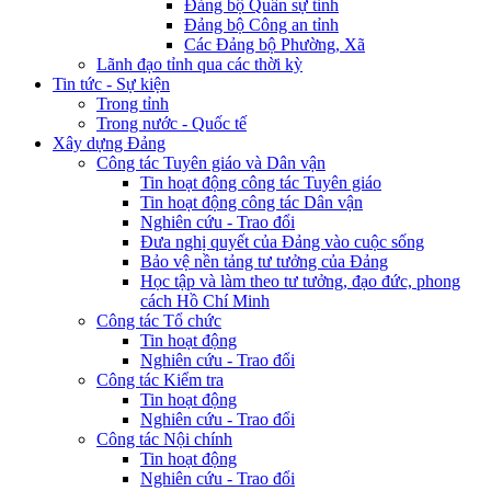
Đảng bộ Quân sự tỉnh
Đảng bộ Công an tỉnh
Các Đảng bộ Phường, Xã
Lãnh đạo tỉnh qua các thời kỳ
Tin tức - Sự kiện
Trong tỉnh
Trong nước - Quốc tế
Xây dựng Đảng
Công tác Tuyên giáo và Dân vận
Tin hoạt động công tác Tuyên giáo
Tin hoạt động công tác Dân vận
Nghiên cứu - Trao đổi
Đưa nghị quyết của Đảng vào cuộc sống
Bảo vệ nền tảng tư tưởng của Đảng
Học tập và làm theo tư tưởng, đạo đức, phong
cách Hồ Chí Minh
Công tác Tổ chức
Tin hoạt động
Nghiên cứu - Trao đổi
Công tác Kiểm tra
Tin hoạt động
Nghiên cứu - Trao đổi
Công tác Nội chính
Tin hoạt động
Nghiên cứu - Trao đổi