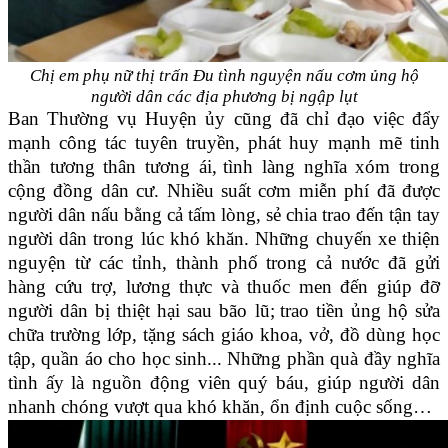
Chị em phụ nữ thị trấn Đu tình nguyện nấu cơm ủng hộ
người dân
các địa phương bị ngập lụt
Ban Thường vụ Huyện ủy cũng đã chỉ đạo việc đẩy
mạnh công tác tuyên truyền, phát huy mạnh mẽ tinh
thần tương thân tương ái,
tình làng nghĩa xóm trong
cộng đồng dân cư. Nhiều suất cơm miễn phí đã được
người dân nấu bằng cả tấm lòng, sẻ chia trao đến tận tay
người dân trong lúc khó khăn. Những chuyến xe thiện
nguyện từ các tỉnh, thành phố trong cả nước đã gửi
hàng cứu trợ, lương thực và thuốc men đến giúp đỡ
người dân bị thiệt hại sau bão lũ;
trao tiền ủng hộ sửa
chữa trường lớp, tặng sách giáo khoa, vở, đồ dùng học
tập, quần áo cho học sinh... Những phần quà đầy nghĩa
tình ấy là nguồn động viên quý báu, giúp người dân
nhanh chóng vượt qua khó khăn, ổn định cuộc sống…