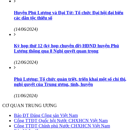
Huyện Phú Lương và Đại Từ: Tổ chức Đại hội đại biểu
các dân tộc thiểu số
(14/06/2024)
Kỳ họp thứ 12 (kỳ họp chuyên đề) HĐND huyện Phú
Lương thông qua 8 Nghị quyết quan trọng
(12/06/2024)
Phú Lương: Tổ chức quán triệt, triển khai một số chỉ thị,
nghị quyết của Trung ương, tỉnh, huyện
(11/06/2024)
CƠ QUAN TRUNG ƯƠNG
Báo ĐT Đảng Cộng sản Việt Nam
Cổng TTĐT Quốc hội Nước CHXHCN Việt Nam
Cổng TTĐT Chính phủ Nước CHXHCN Việt Nam