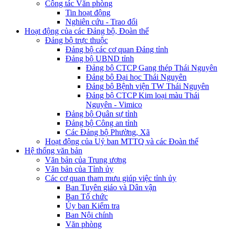
Công tác Văn phòng
Tin hoạt động
Nghiên cứu - Trao đổi
Hoạt động của các Đảng bộ, Đoàn thể
Đảng bộ trực thuộc
Đảng bộ các cơ quan Đảng tỉnh
Đảng bộ UBND tỉnh
Đảng bộ CTCP Gang thép Thái Nguyên
Đảng bộ Đại học Thái Nguyên
Đảng bộ Bệnh viện TW Thái Nguyên
Đảng bộ CTCP Kim loại màu Thái
Nguyên - Vimico
Đảng bộ Quân sự tỉnh
Đảng bộ Công an tỉnh
Các Đảng bộ Phường, Xã
Hoạt động của Uỷ ban MTTQ và các Đoàn thể
Hệ thống văn bản
Văn bản của Trung ương
Văn bản của Tỉnh ủy
Các cơ quan tham mưu giúp việc tỉnh ủy
Ban Tuyên giáo và Dân vận
Ban Tổ chức
Ủy ban Kiểm tra
Ban Nội chính
Văn phòng