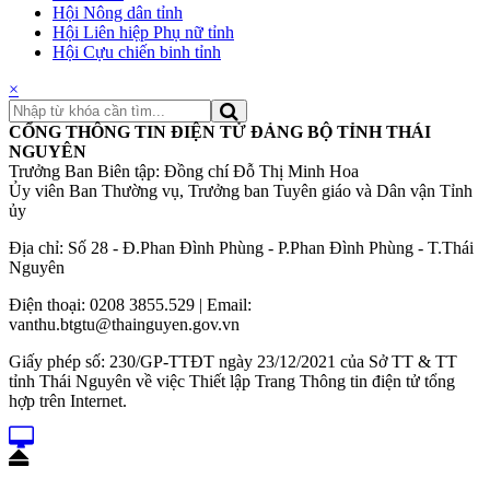
Hội Nông dân tỉnh
Hội Liên hiệp Phụ nữ tỉnh
Hội Cựu chiến binh tỉnh
×
CỔNG THÔNG TIN ĐIỆN TỬ ĐẢNG BỘ TỈNH THÁI
NGUYÊN
Trưởng Ban Biên tập: Đồng chí Đỗ Thị Minh Hoa
Ủy viên Ban Thường vụ, Trưởng ban Tuyên giáo và Dân vận Tỉnh
ủy
Địa chỉ: Số 28 - Đ.Phan Đình Phùng - P.Phan Đình Phùng - T.Thái
Nguyên
Điện thoại: 0208 3855.529 | Email:
vanthu.btgtu@thainguyen.gov.vn
Giấy phép số: 230/GP-TTĐT ngày 23/12/2021 của Sở TT & TT
tỉnh Thái Nguyên về việc Thiết lập Trang Thông tin điện tử tổng
hợp trên Internet.