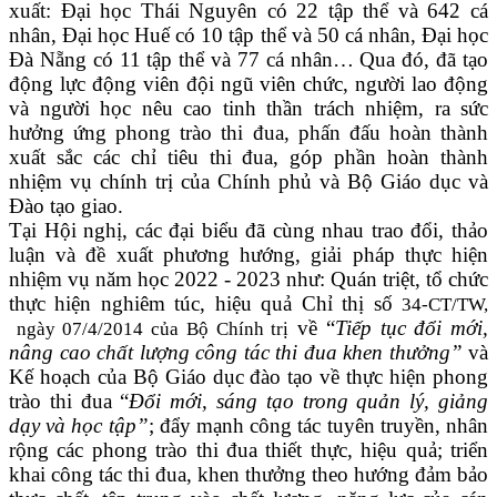
xuất: Đại học Thái Nguyên có 22 tập thể và 642 cá
nhân, Đại học Huế có 10 tập thể và 50 cá nhân, Đại học
Đà Nẵng có 11 tập thể và 77 cá nhân… Qua đó, đã tạo
động lực động viên đội ngũ viên chức, người lao động
và người học nêu cao tinh thần trách nhiệm, ra sức
hưởng ứng phong trào thi đua, phấn đấu hoàn thành
xuất sắc các chỉ tiêu thi đua, góp phần hoàn thành
nhiệm vụ chính trị của Chính phủ và Bộ Giáo dục và
Đào tạo giao.
Tại Hội nghị, các đại biểu đã cùng nhau trao đổi, thảo
luận và đề xuất phương hướng, giải pháp thực hiện
nhiệm vụ năm học 2022 - 2023 như: Quán triệt, tổ chức
thực hiện nghiêm túc, hiệu quả
Chỉ thị số
34-CT/TW,
về “
Tiếp tục đổi mới,
ngày 07/4/2014 của Bộ Chính trị
nâng cao chất lượng công tác thi đua khen thưởng”
và
Kế hoạch của Bộ Giáo dục đào tạo về thực hiện phong
trào thi đua “
Đổi mới, sáng tạo trong quản lý, giảng
dạy và học tập”
; đẩy mạnh công tác tuyên truyền, nhân
rộng các phong trào thi đua thiết thực, hiệu quả; triển
khai công tác thi đua, khen thưởng theo hướng đảm bảo