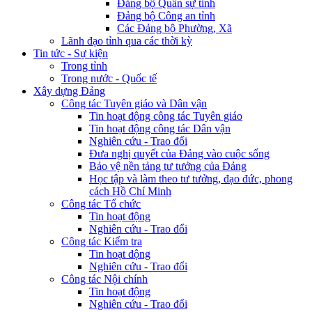
Đảng bộ Quân sự tỉnh
Đảng bộ Công an tỉnh
Các Đảng bộ Phường, Xã
Lãnh đạo tỉnh qua các thời kỳ
Tin tức - Sự kiện
Trong tỉnh
Trong nước - Quốc tế
Xây dựng Đảng
Công tác Tuyên giáo và Dân vận
Tin hoạt động công tác Tuyên giáo
Tin hoạt động công tác Dân vận
Nghiên cứu - Trao đổi
Đưa nghị quyết của Đảng vào cuộc sống
Bảo vệ nền tảng tư tưởng của Đảng
Học tập và làm theo tư tưởng, đạo đức, phong
cách Hồ Chí Minh
Công tác Tổ chức
Tin hoạt động
Nghiên cứu - Trao đổi
Công tác Kiểm tra
Tin hoạt động
Nghiên cứu - Trao đổi
Công tác Nội chính
Tin hoạt động
Nghiên cứu - Trao đổi