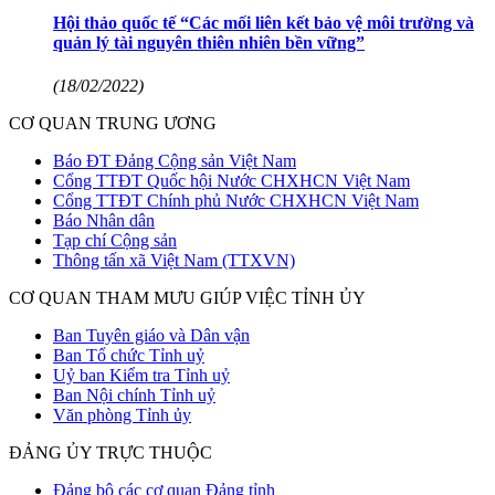
Hội thảo quốc tế “Các mối liên kết bảo vệ môi trường và
quản lý tài nguyên thiên nhiên bền vững”
(18/02/2022)
CƠ QUAN TRUNG ƯƠNG
Báo ĐT Đảng Cộng sản Việt Nam
Cổng TTĐT Quốc hội Nước CHXHCN Việt Nam
Cổng TTĐT Chính phủ Nước CHXHCN Việt Nam
Báo Nhân dân
Tạp chí Cộng sản
Thông tấn xã Việt Nam (TTXVN)
CƠ QUAN THAM MƯU GIÚP VIỆC TỈNH ỦY
Ban Tuyên giáo và Dân vận
Ban Tổ chức Tỉnh uỷ
Uỷ ban Kiểm tra Tỉnh uỷ
Ban Nội chính Tỉnh uỷ
Văn phòng Tỉnh ủy
ĐẢNG ỦY TRỰC THUỘC
Đảng bộ các cơ quan Đảng tỉnh