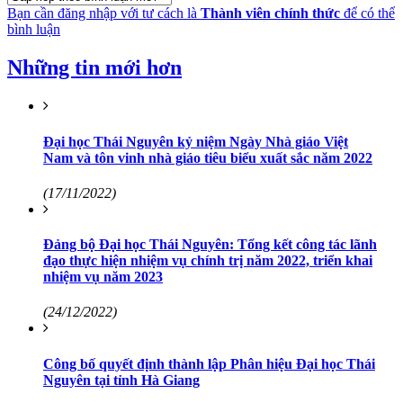
Bạn cần đăng nhập với tư cách là
Thành viên chính thức
để có thể
bình luận
Những tin mới hơn
Đại học Thái Nguyên kỷ niệm Ngày Nhà giáo Việt
Nam và tôn vinh nhà giáo tiêu biểu xuất sắc năm 2022
(17/11/2022)
Đảng bộ Đại học Thái Nguyên: Tổng kết công tác lãnh
đạo thực hiện nhiệm vụ chính trị năm 2022, triển khai
nhiệm vụ năm 2023
(24/12/2022)
Công bố quyết định thành lập Phân hiệu Đại học Thái
Nguyên tại tỉnh Hà Giang