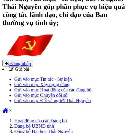
Thái Nguyên góp phần phục vụ hiệu quả
công tác lãnh đạo, chỉ đạo của Ban
thường vụ tỉnh ủy;
Đăng nhập
Gửi bài
Gửi vào mục Tin tức - Sự kiện
Gửi vào mục Xây dựng đảng
Gửi vào mục Hoạt động của các đảng bộ
Gửi vào mục Chuyển đổi số
Gửi vào mục Đất và người Thái Nguyên
Hoạt động của các Đảng bộ
Đảng bộ UBND tỉnh
Đảng bộ Đại học Thái Nguyên