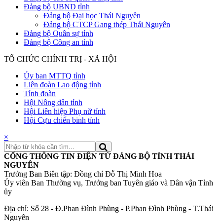
Đảng bộ UBND tỉnh
Đảng bộ Đại học Thái Nguyên
Đảng bộ CTCP Gang thép Thái Nguyên
Đảng bộ Quân sự tỉnh
Đảng bộ Công an tỉnh
TỔ CHỨC CHÍNH TRỊ - XÃ HỘI
Ủy ban MTTQ tỉnh
Liên đoàn Lao động tỉnh
Tỉnh đoàn
Hội Nông dân tỉnh
Hội Liên hiệp Phụ nữ tỉnh
Hội Cựu chiến binh tỉnh
×
CỔNG THÔNG TIN ĐIỆN TỬ ĐẢNG BỘ TỈNH THÁI
NGUYÊN
Trưởng Ban Biên tập: Đồng chí Đỗ Thị Minh Hoa
Ủy viên Ban Thường vụ, Trưởng ban Tuyên giáo và Dân vận Tỉnh
ủy
Địa chỉ: Số 28 - Đ.Phan Đình Phùng - P.Phan Đình Phùng - T.Thái
Nguyên