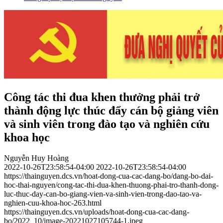
Công tác thi đua khen thưởng phải trở
thành động lực thúc đẩy cán bộ giảng viên
và sinh viên trong đào tạo và nghiên cứu
khoa học
Nguyễn Huy Hoàng
2022-10-26T23:58:54-04:00
2022-10-26T23:58:54-04:00
https://thainguyen.dcs.vn/hoat-dong-cua-cac-dang-bo/dang-bo-dai-
hoc-thai-nguyen/cong-tac-thi-dua-khen-thuong-phai-tro-thanh-dong-
luc-thuc-day-can-bo-giang-vien-va-sinh-vien-trong-dao-tao-va-
nghien-cuu-khoa-hoc-263.html
https://thainguyen.dcs.vn/uploads/hoat-dong-cua-cac-dang-
bo/2022_10/image-20221027105744-1.jpeg