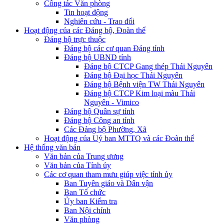
Công tác Văn phòng
Tin hoạt động
Nghiên cứu - Trao đổi
Hoạt động của các Đảng bộ, Đoàn thể
Đảng bộ trực thuộc
Đảng bộ các cơ quan Đảng tỉnh
Đảng bộ UBND tỉnh
Đảng bộ CTCP Gang thép Thái Nguyên
Đảng bộ Đại học Thái Nguyên
Đảng bộ Bệnh viện TW Thái Nguyên
Đảng bộ CTCP Kim loại màu Thái
Nguyên - Vimico
Đảng bộ Quân sự tỉnh
Đảng bộ Công an tỉnh
Các Đảng bộ Phường, Xã
Hoạt động của Uỷ ban MTTQ và các Đoàn thể
Hệ thống văn bản
Văn bản của Trung ương
Văn bản của Tỉnh ủy
Các cơ quan tham mưu giúp việc tỉnh ủy
Ban Tuyên giáo và Dân vận
Ban Tổ chức
Ủy ban Kiểm tra
Ban Nội chính
Văn phòng