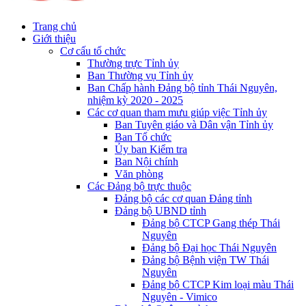
Trang chủ
Giới thiệu
Cơ cấu tổ chức
Thường trực Tỉnh ủy
Ban Thường vụ Tỉnh ủy
Ban Chấp hành Đảng bộ tỉnh Thái Nguyên,
nhiệm kỳ 2020 - 2025
Các cơ quan tham mưu giúp việc Tỉnh ủy
Ban Tuyên giáo và Dân vận Tỉnh ủy
Ban Tổ chức
Ủy ban Kiểm tra
Ban Nội chính
Văn phòng
Các Đảng bộ trực thuộc
Đảng bộ các cơ quan Đảng tỉnh
Đảng bộ UBND tỉnh
Đảng bộ CTCP Gang thép Thái
Nguyên
Đảng bộ Đại học Thái Nguyên
Đảng bộ Bệnh viện TW Thái
Nguyên
Đảng bộ CTCP Kim loại màu Thái
Nguyên - Vimico