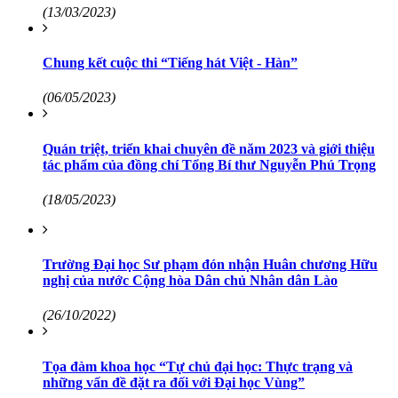
(13/03/2023)
Chung kết cuộc thi “Tiếng hát Việt - Hàn”
(06/05/2023)
Quán triệt, triển khai chuyên đề năm 2023 và giới thiệu
tác phẩm của đồng chí Tổng Bí thư Nguyễn Phú Trọng
(18/05/2023)
Trường Đại học Sư phạm đón nhận Huân chương Hữu
nghị của nước Cộng hòa Dân chủ Nhân dân Lào
(26/10/2022)
Tọa đàm khoa học “Tự chủ đại học: Thực trạng và
những vấn đề đặt ra đối với Đại học Vùng”