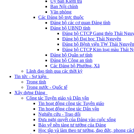
Ủy ban Kiểm tra
Ban Nội chính
Văn phòng
Các Đảng bộ trực thuộc
Đảng bộ các cơ quan Đảng tỉnh
Đảng bộ UBND tỉnh
Đảng bộ CTCP Gang thép Thái Ngu
Đảng bộ Đại học Thái Nguyên
Đảng bộ Bệnh viện TW Thái Nguyê
Đảng bộ CTCP Kim loại màu Thái N
Đảng bộ Quân sự tỉnh
Đảng bộ Công an tỉnh
Các Đảng bộ Phường, Xã
Lãnh đạo tỉnh qua các thời kỳ
Tin tức - Sự kiện
Trong tỉnh
Trong nước - Quốc tế
Xây dựng Đảng
Công tác Tuyên giáo và Dân vận
Tin hoạt động công tác Tuyên giáo
Tin hoạt động công tác Dân vận
Nghiên cứu - Trao đổi
Đưa nghị quyết của Đảng vào cuộc sống
Bảo vệ nền tảng tư tưởng của Đảng
Học tập và làm theo tư tưởng, đạo đức, phong cá