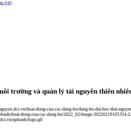
n (cũ)
 môi trường và quản lý tài nguyên thiên nhi
ainguyen.dcs.vn/hoat-dong-cua-cac-dang-bo/dang-bo-dai-hoc-thai-nguye
/uploads/hoat-dong-cua-cac-dang-bo/2022_02/image-20220219105354-2
.dcs.vn/uploads/logo.gif