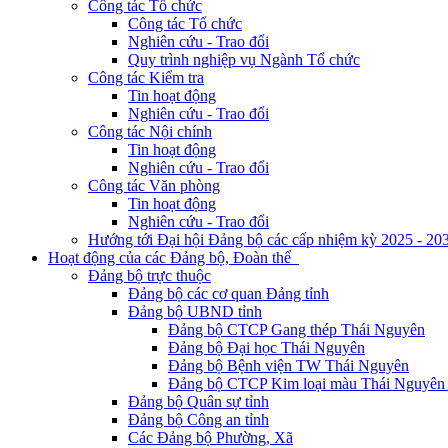
Công tác Tổ chức
Công tác Tổ chức
Nghiên cứu - Trao đổi
Quy trình nghiệp vụ Ngành Tổ chức
Công tác Kiểm tra
Tin hoạt động
Nghiên cứu - Trao đổi
Công tác Nội chính
Tin hoạt động
Nghiên cứu - Trao đổi
Công tác Văn phòng
Tin hoạt động
Nghiên cứu - Trao đổi
Hướng tới Đại hội Đảng bộ các cấp nhiệm kỳ 2025 - 20
Hoạt động của các Đảng bộ, Đoàn thể
Đảng bộ trực thuộc
Đảng bộ các cơ quan Đảng tỉnh
Đảng bộ UBND tỉnh
Đảng bộ CTCP Gang thép Thái Nguyên
Đảng bộ Đại học Thái Nguyên
Đảng bộ Bệnh viện TW Thái Nguyên
Đảng bộ CTCP Kim loại màu Thái Nguyên 
Đảng bộ Quân sự tỉnh
Đảng bộ Công an tỉnh
Các Đảng bộ Phường, Xã