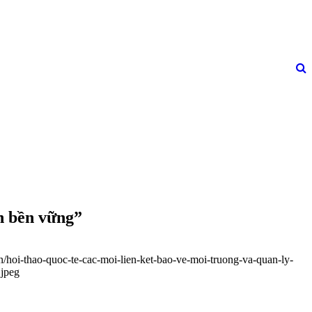
ên bền vững”
n/hoi-thao-quoc-te-cac-moi-lien-ket-bao-ve-moi-truong-va-quan-ly-
.jpeg