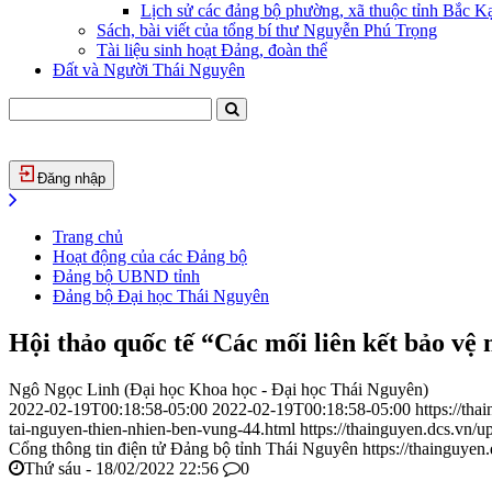
Lịch sử các đảng bộ phường, xã thuộc tỉnh Bắc Kạ
Sách, bài viết của tổng bí thư Nguyễn Phú Trọng
Tài liệu sinh hoạt Đảng, đoàn thể
Đất và Người Thái Nguyên
Đăng nhập
Trang chủ
Hoạt động của các Đảng bộ
Đảng bộ UBND tỉnh
Đảng bộ Đại học Thái Nguyên
Hội thảo quốc tế “Các mối liên kết bảo vệ
Ngô Ngọc Linh (Đại học Khoa học - Đại học Thái Nguyên)
2022-02-19T00:18:58-05:00
2022-02-19T00:18:58-05:00
https://th
tai-nguyen-thien-nhien-ben-vung-44.html
https://thainguyen.dcs.vn
Cổng thông tin điện tử Đảng bộ tỉnh Thái Nguyên
https://thainguyen
Thứ sáu - 18/02/2022 22:56
0