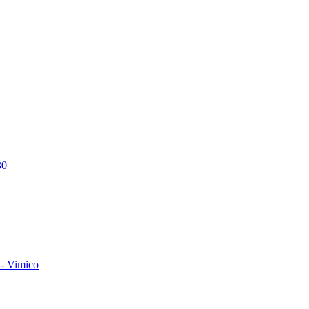
30
- Vimico