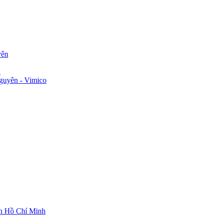
yên
n
guyên - Vimico
ch Hồ Chí Minh