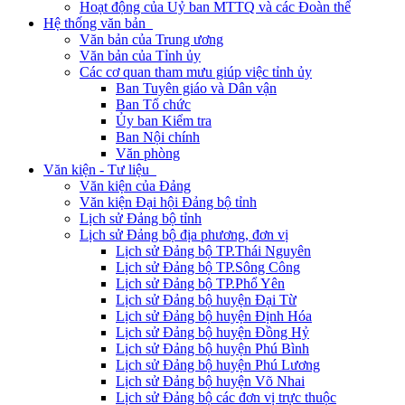
Hoạt động của Uỷ ban MTTQ và các Đoàn thể
Hệ thống văn bản
Văn bản của Trung ương
Văn bản của Tỉnh ủy
Các cơ quan tham mưu giúp việc tỉnh ủy
Ban Tuyên giáo và Dân vận
Ban Tổ chức
Ủy ban Kiểm tra
Ban Nội chính
Văn phòng
Văn kiện - Tư liệu
Văn kiện của Đảng
Văn kiện Đại hội Đảng bộ tỉnh
Lịch sử Đảng bộ tỉnh
Lịch sử Đảng bộ địa phương, đơn vị
Lịch sử Đảng bộ TP.Thái Nguyên
Lịch sử Đảng bộ TP.Sông Công
Lịch sử Đảng bộ TP.Phổ Yên
Lịch sử Đảng bộ huyện Đại Từ
Lịch sử Đảng bộ huyện Định Hóa
Lịch sử Đảng bộ huyện Đồng Hỷ
Lịch sử Đảng bộ huyện Phú Bình
Lịch sử Đảng bộ huyện Phú Lương
Lịch sử Đảng bộ huyện Võ Nhai
Lịch sử Đảng bộ các đơn vị trực thuộc