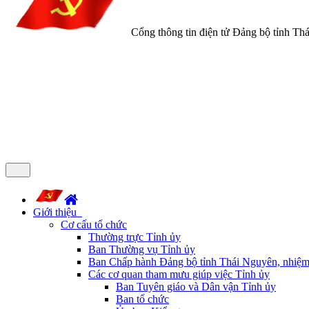
Cổng thông tin điện tử Đảng bộ tỉnh Th
Giới thiệu
Cơ cấu tổ chức
Thường trực Tỉnh ủy
Ban Thường vụ Tỉnh ủy
Ban Chấp hành Đảng bộ tỉnh Thái Nguyên, nhiệm
Các cơ quan tham mưu giúp việc Tỉnh ủy
Ban Tuyên giáo và Dân vận Tỉnh ủy
Ban tổ chức