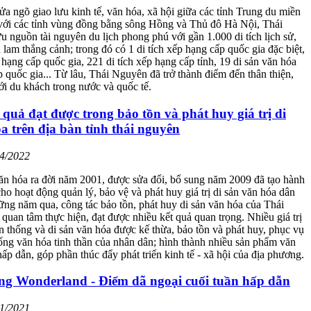
cửa ngõ giao lưu kinh tế, văn hóa, xã hội giữa các tỉnh Trung du miền
 với các tỉnh vùng đồng bằng sông Hồng và Thủ đô Hà Nội, Thái
 nguồn tài nguyên du lịch phong phú với gần 1.000 di tích lịch sử,
 lam thắng cảnh; trong đó có 1 di tích xếp hạng cấp quốc gia đặc biệt,
 hạng cấp quốc gia, 221 di tích xếp hạng cấp tỉnh, 19 di sản văn hóa
ấp quốc gia... Từ lâu, Thái Nguyên đã trở thành điểm đến thân thiện,
ới du khách trong nước và quốc tế.
quả đạt được trong bảo tồn và phát huy giá trị di
a trên địa bàn tỉnh thái nguyên
04/2022
ăn hóa ra đời năm 2001, được sửa đổi, bổ sung năm 2009 đã tạo hành
cho hoạt động quản lý, bảo vệ và phát huy giá trị di sản văn hóa dân
ững năm qua, công tác bảo tồn, phát huy di sản văn hóa của Thái
uan tâm thực hiện, đạt được nhiều kết quả quan trọng. Nhiều giá trị
n thống và di sản văn hóa được kế thừa, bảo tồn và phát huy, phục vụ
ống văn hóa tinh thần của nhân dân; hình thành nhiều sản phẩm văn
hấp dẫn, góp phần thúc đẩy phát triển kinh tế - xã hội của địa phương.
ng Wonderland - Điểm dã ngoại cuối tuần hấp dẫn
11/2021