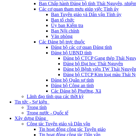
Ban Chấp hành Đảng bộ tỉnh Thái Nguyên, nhiệm
Các cơ quan tham mưu giúp việc Tỉnh ủy
Ban Tuyên giáo và Dân vận Tỉnh ủy
Ban tổ chức
Ủy ban Kiểm tra
Ban Nội chính
Văn phòng
Các Đảng bộ trực thuộc
Đảng bộ các cơ quan Đảng tỉnh
Đảng bộ UBND tỉnh
Đảng bộ CTCP Gang thép Thái Ngu
Đảng bộ Đại học Thái Nguyên
Đảng bộ Bệnh viện TW Thái Nguyê
Đảng bộ CTCP Kim loại màu Thái N
Đảng bộ Quân sự tỉnh
Đảng bộ Công an tỉnh
Các Đảng bộ Phường, Xã
Lãnh đạo tỉnh qua các thời kỳ
Tin tức - Sự kiện
Trong tỉnh
Trong nước - Quốc tế
Xây dựng Đảng
Công tác Tuyên giáo và Dân vận
Tin hoạt động công tác Tuyên giáo
Tin hoạt động công tác Dân vận