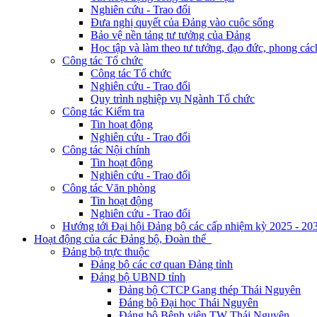
Nghiên cứu - Trao đổi
Đưa nghị quyết của Đảng vào cuộc sống
Bảo vệ nền tảng tư tưởng của Đảng
Học tập và làm theo tư tưởng, đạo đức, phong cá
Công tác Tổ chức
Công tác Tổ chức
Nghiên cứu - Trao đổi
Quy trình nghiệp vụ Ngành Tổ chức
Công tác Kiểm tra
Tin hoạt động
Nghiên cứu - Trao đổi
Công tác Nội chính
Tin hoạt động
Nghiên cứu - Trao đổi
Công tác Văn phòng
Tin hoạt động
Nghiên cứu - Trao đổi
Hướng tới Đại hội Đảng bộ các cấp nhiệm kỳ 2025 - 20
Hoạt động của các Đảng bộ, Đoàn thể
Đảng bộ trực thuộc
Đảng bộ các cơ quan Đảng tỉnh
Đảng bộ UBND tỉnh
Đảng bộ CTCP Gang thép Thái Nguyên
Đảng bộ Đại học Thái Nguyên
Đảng bộ Bệnh viện TW Thái Nguyên