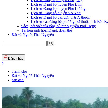
Lịch sử Đảng bộ huyện Phú Bình
Lịch sử Đảng bộ huyện Phú Lương
Lịch sử Đảng bộ huyện Võ Nhai
Lịch sử Đảng bộ các đơn vị trực thuộc
Lịch sử các đảng bộ phường, xã thuộc tỉnh Bắc Kạ
Sách, bài viết của tổng bí thư Nguyễn Phú Trọng
Tài liệu sinh hoạt Đảng, đoàn thể
Đất và Người Thái Nguyên
Đăng nhập
Trang chủ
Đất và Người Thái Nguyên
hap dan