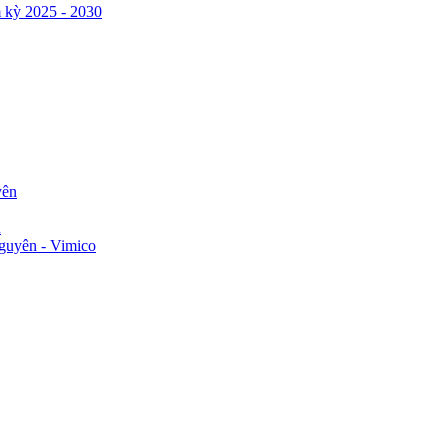
 kỳ 2025 - 2030
yên
n
guyên - Vimico