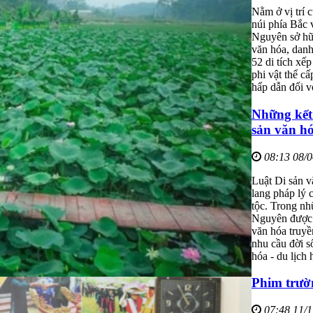
Nằm ở vị trí 
núi phía Bắc
Nguyên sở hữu
văn hóa, danh
52 di tích xếp
phi vật thể c
hấp dẫn đối v
Những kết 
sản văn hó
08:13 08/
Luật Di sản v
lang pháp lý 
tộc. Trong nh
Nguyên được q
văn hóa truyề
nhu cầu đời s
hóa - du lịch 
Phim trườ
07:48 11/