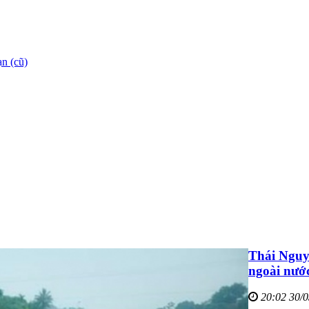
n (cũ)
Thái Nguy
ngoài nướ
20:02 30/