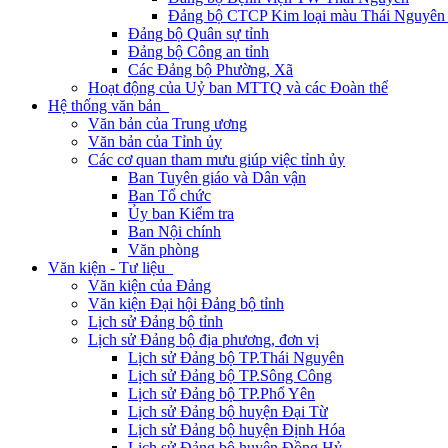
Đảng bộ CTCP Kim loại màu Thái Nguyên 
Đảng bộ Quân sự tỉnh
Đảng bộ Công an tỉnh
Các Đảng bộ Phường, Xã
Hoạt động của Uỷ ban MTTQ và các Đoàn thể
Hệ thống văn bản
Văn bản của Trung ương
Văn bản của Tỉnh ủy
Các cơ quan tham mưu giúp việc tỉnh ủy
Ban Tuyên giáo và Dân vận
Ban Tổ chức
Ủy ban Kiểm tra
Ban Nội chính
Văn phòng
Văn kiện - Tư liệu
Văn kiện của Đảng
Văn kiện Đại hội Đảng bộ tỉnh
Lịch sử Đảng bộ tỉnh
Lịch sử Đảng bộ địa phương, đơn vị
Lịch sử Đảng bộ TP.Thái Nguyên
Lịch sử Đảng bộ TP.Sông Công
Lịch sử Đảng bộ TP.Phổ Yên
Lịch sử Đảng bộ huyện Đại Từ
Lịch sử Đảng bộ huyện Định Hóa
Lịch sử Đảng bộ huyện Đồng Hỷ