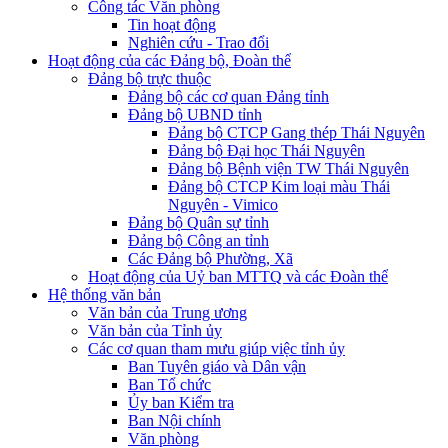
Công tác Văn phòng
Tin hoạt động
Nghiên cứu - Trao đổi
Hoạt động của các Đảng bộ, Đoàn thể
Đảng bộ trực thuộc
Đảng bộ các cơ quan Đảng tỉnh
Đảng bộ UBND tỉnh
Đảng bộ CTCP Gang thép Thái Nguyên
Đảng bộ Đại học Thái Nguyên
Đảng bộ Bệnh viện TW Thái Nguyên
Đảng bộ CTCP Kim loại màu Thái
Nguyên - Vimico
Đảng bộ Quân sự tỉnh
Đảng bộ Công an tỉnh
Các Đảng bộ Phường, Xã
Hoạt động của Uỷ ban MTTQ và các Đoàn thể
Hệ thống văn bản
Văn bản của Trung ương
Văn bản của Tỉnh ủy
Các cơ quan tham mưu giúp việc tỉnh ủy
Ban Tuyên giáo và Dân vận
Ban Tổ chức
Ủy ban Kiểm tra
Ban Nội chính
Văn phòng