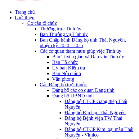
Trang chủ
Giới thiệu
Cơ cấu tổ chức
Thường trực Tỉnh ủy
Ban Thường vụ Tỉnh ủy
Ban Chấp hành Đảng bộ tỉnh Thái Nguyên,
nhiệm kỳ 2020 - 2025
Các cơ quan tham mưu giúp việc Tỉnh ủy
Ban Tuyên giáo và Dân vận Tỉnh ủy
Ban Tổ chức
Ủy ban Kiểm tra
Ban Nội chính
Văn phòng
Các Đảng bộ trực thuộc
Đảng bộ các cơ quan Đảng tỉnh
Đảng bộ UBND tỉnh
Đảng bộ CTCP Gang thép Thái
Nguyên
Đảng bộ Đại học Thái Nguyên
Đảng bộ Bệnh viện TW Thái
Nguyên
Đảng bộ CTCP Kim loại màu Thái
Nguyên - Vimico