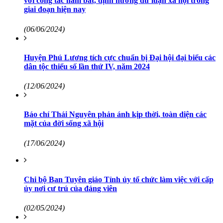
với công tác nắm bắt, định hướng dư luận xã hội trong
giai đoạn hiện nay
(06/06/2024)
Huyện Phú Lương tích cực chuẩn bị Đại hội đại biểu các
dân tộc thiểu số lần thứ IV, năm 2024
(12/06/2024)
Báo chí Thái Nguyên phản ánh kịp thời, toàn diện các
mặt của đời sống xã hội
(17/06/2024)
Chi bộ Ban Tuyên giáo Tỉnh ủy tổ chức làm việc với cấp
ủy nơi cư trú của đảng viên
(02/05/2024)