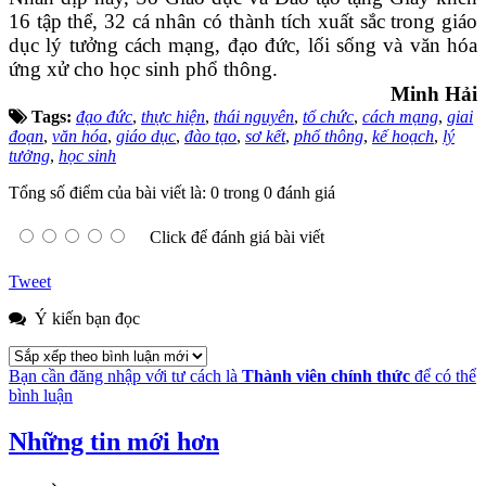
16 tập thể, 32 cá nhân có thành tích xuất sắc trong giáo
dục lý tưởng cách mạng, đạo đức, lối sống và văn hóa
ứng xử
cho học sinh phổ thông.
Minh Hải
Tags:
đạo đức
,
thực hiện
,
thái nguyên
,
tổ chức
,
cách mạng
,
giai
đoạn
,
văn hóa
,
giáo dục
,
đào tạo
,
sơ kết
,
phổ thông
,
kế hoạch
,
lý
tưởng
,
học sinh
Tổng số điểm của bài viết là: 0 trong 0 đánh giá
Click để đánh giá bài viết
Tweet
Ý kiến bạn đọc
Bạn cần đăng nhập với tư cách là
Thành viên chính thức
để có thể
bình luận
Những tin mới hơn