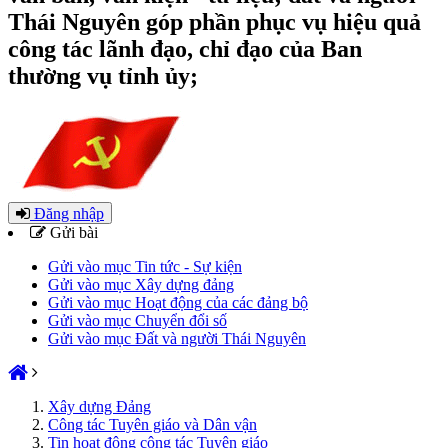
Thái Nguyên góp phần phục vụ hiệu quả
công tác lãnh đạo, chỉ đạo của Ban
thường vụ tỉnh ủy;
Đăng nhập
Gửi bài
Gửi vào mục Tin tức - Sự kiện
Gửi vào mục Xây dựng đảng
Gửi vào mục Hoạt động của các đảng bộ
Gửi vào mục Chuyển đổi số
Gửi vào mục Đất và người Thái Nguyên
Xây dựng Đảng
Công tác Tuyên giáo và Dân vận
Tin hoạt động công tác Tuyên giáo