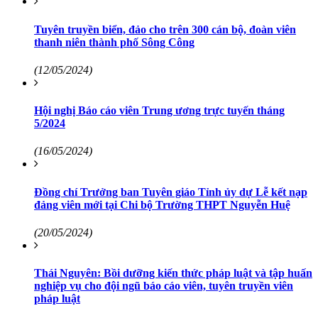
Tuyên truyền biển, đảo cho trên 300 cán bộ, đoàn viên
thanh niên thành phố Sông Công
(12/05/2024)
Hội nghị Báo cáo viên Trung ương trực tuyến tháng
5/2024
(16/05/2024)
Đồng chí Trưởng ban Tuyên giáo Tỉnh ủy dự Lễ kết nạp
đảng viên mới tại Chi bộ Trường THPT Nguyễn Huệ
(20/05/2024)
Thái Nguyên: Bồi dưỡng kiến thức pháp luật và tập huấn
nghiệp vụ cho đội ngũ báo cáo viên, tuyên truyền viên
pháp luật