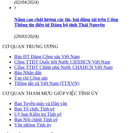
(02/04/2024)
Nâng cao chất lượng các tin, bài đăng tải trên Cổng
Thông tin điện tử Đảng bộ tỉnh Thái Nguyên
(29/03/2024)
CƠ QUAN TRUNG ƯƠNG
Báo ĐT Đảng Cộng sản Việt Nam
Cổng TTĐT Quốc hội Nước CHXHCN Việt Nam
Cổng TTĐT Chính phủ Nước CHXHCN Việt Nam
Báo Nhân dân
Tạp chí Cộng sản
Thông tấn xã Việt Nam (TTXVN)
CƠ QUAN THAM MƯU GIÚP VIỆC TỈNH ỦY
Ban Tuyên giáo và Dân vận
Ban Tổ chức Tỉnh uỷ
Uỷ ban Kiểm tra Tỉnh uỷ
Ban Nội chính Tỉnh uỷ
Văn phòng Tỉnh ủy