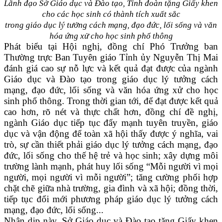
Lãnh đạo Sở Giáo dục
và
Đào tạo
,
Tỉnh đoàn tặng Giấy khen
cho
các
học sinh có thành tích xuất sắc
trong giáo dục lý tưởng cách mạng, đạo đức, lối sống và văn
hóa ứng xử cho học sinh phổ thông
Phát biểu tại Hội nghị, đồng chí Phó Trưởng ban
Thường trực Ban Tuyên giáo Tỉnh ủy Nguyễn Thị Mai
đánh giá cao sự nỗ lực và kết quả đạt được của ngành
Giáo dục
và
Đào tạo trong giáo dục lý tưởng cách
mạng, đạo đức, lối sống và văn hóa ứng xử cho học
sinh phổ thông. Trong thời gian tới, để đạt được kết quả
cao hơn, rõ nét và thực chất hơn, đồng chí
đề nghị,
n
gành Giáo dục tiếp tục đẩy mạnh tuyên truyền, giáo
dục và vận động để toàn xã hội thấy được ý nghĩa, vai
trò, sự cần thiết phải giáo dục lý tưởng cách mạng, đạo
đức, lối sống cho thế hệ trẻ và học sinh; xây dựng môi
trường lành mạnh, phát huy lối sống “Mỗi người vì mọi
người, mọi người vì mỗi người”; tăng cường phối hợp
chặt chẽ giữa nhà trường, gia đình và xã hội; đồng thời,
tiếp tục đổi mới phương
pháp
giáo dục lý tưởng cách
mạng, đạo đức, lối sống
..
.
Nhân dịp này, Sở Giáo dục và Đào tạo tặng Giấy khen