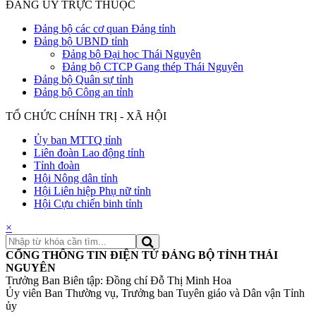
ĐẢNG ỦY TRỰC THUỘC
Đảng bộ các cơ quan Đảng tỉnh
Đảng bộ UBND tỉnh
Đảng bộ Đại học Thái Nguyên
Đảng bộ CTCP Gang thép Thái Nguyên
Đảng bộ Quân sự tỉnh
Đảng bộ Công an tỉnh
TỔ CHỨC CHÍNH TRỊ - XÃ HỘI
Ủy ban MTTQ tỉnh
Liên đoàn Lao động tỉnh
Tỉnh đoàn
Hội Nông dân tỉnh
Hội Liên hiệp Phụ nữ tỉnh
Hội Cựu chiến binh tỉnh
×
CỔNG THÔNG TIN ĐIỆN TỬ ĐẢNG BỘ TỈNH THÁI
NGUYÊN
Trưởng Ban Biên tập: Đồng chí Đỗ Thị Minh Hoa
Ủy viên Ban Thường vụ, Trưởng ban Tuyên giáo và Dân vận Tỉnh
ủy