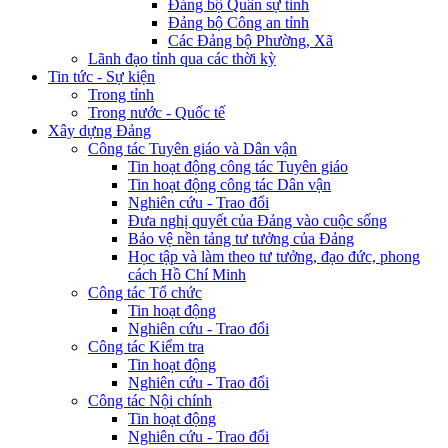
Đảng bộ Quân sự tỉnh
Đảng bộ Công an tỉnh
Các Đảng bộ Phường, Xã
Lãnh đạo tỉnh qua các thời kỳ
Tin tức - Sự kiện
Trong tỉnh
Trong nước - Quốc tế
Xây dựng Đảng
Công tác Tuyên giáo và Dân vận
Tin hoạt động công tác Tuyên giáo
Tin hoạt động công tác Dân vận
Nghiên cứu - Trao đổi
Đưa nghị quyết của Đảng vào cuộc sống
Bảo vệ nền tảng tư tưởng của Đảng
Học tập và làm theo tư tưởng, đạo đức, phong
cách Hồ Chí Minh
Công tác Tổ chức
Tin hoạt động
Nghiên cứu - Trao đổi
Công tác Kiểm tra
Tin hoạt động
Nghiên cứu - Trao đổi
Công tác Nội chính
Tin hoạt động
Nghiên cứu - Trao đổi