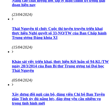
Nâng cao chất lượng học tập lý luận chính trị trong giai
đoạn hiện nay
(23/04/2024)
Thái Nguyên tổ chức Cuộc thi tuyên truyền triển khai
thực hiện Nghị quyết số 33-NQ/TW của Ban Chấp hành
Trung ương Đảng khóa XI
(15/04/2024)
Khảo sát việc triển khai, thực hiện Kết luận số 94-KL/TW
ngày 28/3/2014 của Ban Bí thư Trung ương tại Đại học
Thái Nguyên
(05/04/2024)
Xây dựng đội ngũ cán bộ, đảng viên Chi bộ Ban Tuyên
giáo Tỉnh ủy đủ năng lực, đáp ứng yêu cầu nhiệm vụ
trong tình hình mới