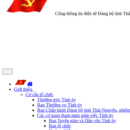
Cổng thông tin điện tử Đảng bộ tỉnh Th
Giới thiệu
Cơ cấu tổ chức
Thường trực Tỉnh ủy
Ban Thường vụ Tỉnh ủy
Ban Chấp hành Đảng bộ tỉnh Thái Nguyên, nhiệm
Các cơ quan tham mưu giúp việc Tỉnh ủy
Ban Tuyên giáo và Dân vận Tỉnh ủy
Ban tổ chức