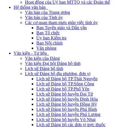
Hoạt động của Uỷ ban MTTQ và các Đoàn thể
Hệ thống văn bản
Văn bản của Trung ương
Văn bản của Tỉnh ủy
Các cơ quan tham mưu giúp việc tỉnh ủy
Ban Tuyên giáo và Dân vận
Ban Tổ chức
Ủy ban Kiểm tra
Ban Nội chính
Văn phòng
Văn kiện - Tư liệu
Văn kiện của Đảng
Văn kiện Đại hội Đảng bộ tỉnh
Lịch sử Đảng bộ tỉnh
Lịch sử Đảng bộ địa phương, đơn vị
Lịch sử Đảng bộ TP.Thái Nguyên
Lịch sử Đảng bộ TP.Sông Công
Lịch sử Đảng bộ TP.Phổ Yên
Lịch sử Đảng bộ huyện Đại Từ
Lịch sử Đảng bộ huyện Định Hóa
Lịch sử Đảng bộ huyện Đồng Hỷ
Lịch sử Đảng bộ huyện Phú Bình
Lịch sử Đảng bộ huyện Phú Lương
Lịch sử Đảng bộ huyện Võ Nhai
Lịch sử Đảng bộ các đơn vị trực thuộc