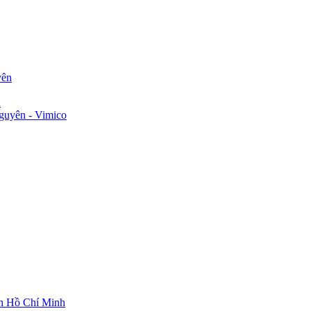
yên
n
guyên - Vimico
ch Hồ Chí Minh