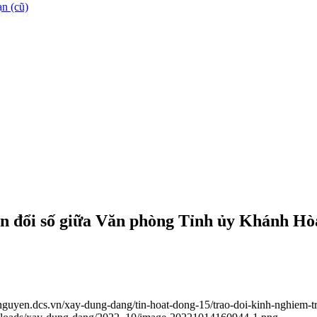
n (cũ)
yển đổi số giữa Văn phòng Tỉnh ủy Khánh H
ainguyen.dcs.vn/xay-dung-dang/tin-hoat-dong-15/trao-doi-kinh-nghiem-