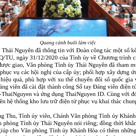
Quang cảnh buổi làm việc
Thái Nguyên đã thông tin với Đoàn công tác một số kết
NQ/TU, ngày 31/12/2020 của Tỉnh ủy về Chương trình c
được giao
, Văn phòng Tỉnh ủy Thái Nguyên đã tham mưu
 phục vụ các hội nghị của cấp ủy; phối hợp xây dựng 
 hiệu quả, phù hợp với xu thế chuyển đổi số quốc gia
ng viên đã cài đặt thành công Sổ tay Đảng viên điện t
ThaiNguyen và ứng dụng ThaiNguyen ID. Cùng với đó, đ
 trên hệ thống kho lưu trữ điện tử phục vụ khai thác chun
g Thu, Tỉnh ủy viên, Chánh Văn phòng Tỉnh ủy Khán
n phòng Tỉnh ủy Thái Nguyên nói riêng; đồng thời khẳ
iúp cho Văn phòng Tỉnh ủy Khánh Hòa có thêm những k