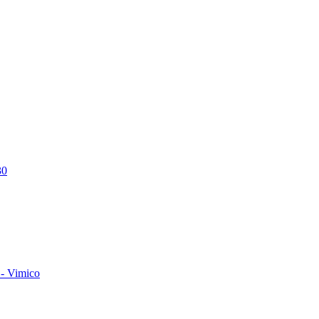
30
- Vimico