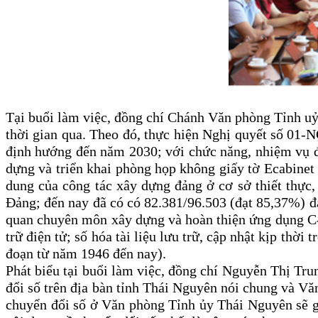
Tại buổi làm việc, đồng chí Chánh Văn phòng Tỉnh uỷ 
thời gian qua. Theo đó, thực hiện Nghị quyết số 01-
định hướng đến năm 2030; với chức năng, nhiệm vụ 
dựng và triển khai phòng họp không giấy tờ Ecabinet
dung của công tác xây dựng đảng ở cơ sở thiết thực,
Đảng; đến nay đã có có 82.381/96.503 (đạt 85,37%) đả
quan chuyên môn xây dựng và hoàn thiện ứng dụng C-
trữ điện tử; số hóa tài liệu lưu trữ, cập nhật kịp thời
đoạn từ năm 1946 đến nay).
Phát biểu tại buổi làm việc, đồng chí
Nguyễn Thị Trun
đổi số trên địa bàn tỉnh Thái Nguyên nói chung và Vă
chuyển đổi số ở Văn phòng Tỉnh ủy Thái Nguyên sẽ g