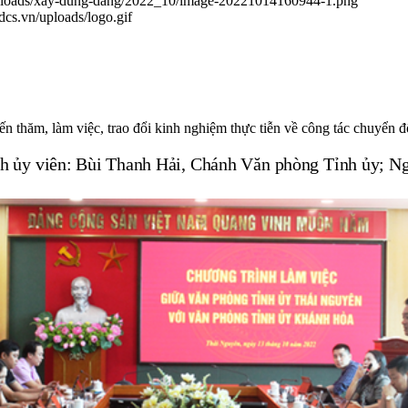
/uploads/xay-dung-dang/2022_10/image-20221014160944-1.png
.dcs.vn/uploads/logo.gif
hăm, làm việc, trao đổi kinh nghiệm thực tiễn về công tác chuyển đổ
h ủy viên: Bùi Thanh Hải, Chánh Văn phòng Tỉnh ủy;
Ng