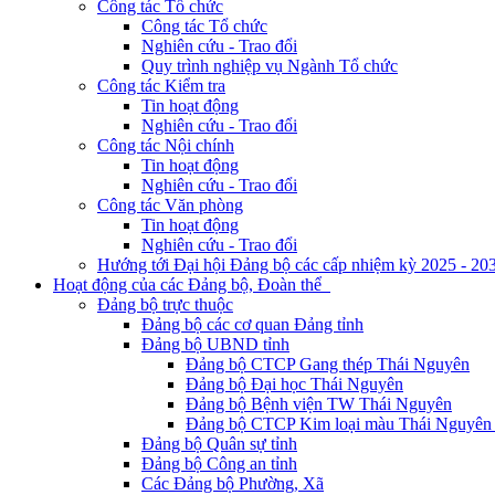
Công tác Tổ chức
Công tác Tổ chức
Nghiên cứu - Trao đổi
Quy trình nghiệp vụ Ngành Tổ chức
Công tác Kiểm tra
Tin hoạt động
Nghiên cứu - Trao đổi
Công tác Nội chính
Tin hoạt động
Nghiên cứu - Trao đổi
Công tác Văn phòng
Tin hoạt động
Nghiên cứu - Trao đổi
Hướng tới Đại hội Đảng bộ các cấp nhiệm kỳ 2025 - 20
Hoạt động của các Đảng bộ, Đoàn thể
Đảng bộ trực thuộc
Đảng bộ các cơ quan Đảng tỉnh
Đảng bộ UBND tỉnh
Đảng bộ CTCP Gang thép Thái Nguyên
Đảng bộ Đại học Thái Nguyên
Đảng bộ Bệnh viện TW Thái Nguyên
Đảng bộ CTCP Kim loại màu Thái Nguyên 
Đảng bộ Quân sự tỉnh
Đảng bộ Công an tỉnh
Các Đảng bộ Phường, Xã