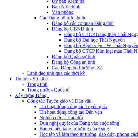
Ủy ban Kiểm tra
Ban Nội chính
Văn phòng
Các Đảng bộ trực thuộc
Đảng bộ các cơ quan Đảng tỉnh
Đảng bộ UBND tỉnh
Đảng bộ CTCP Gang thép Thái Ngu
Đảng bộ Đại học Thái Nguyên
Đảng bộ Bệnh viện TW Thái Nguyê
Đảng bộ CTCP Kim loại màu Thái N
Đảng bộ Quân sự tỉnh
Đảng bộ Công an tỉnh
Các Đảng bộ Phường, Xã
Lãnh đạo tỉnh qua các thời kỳ
Tin tức - Sự kiện
Trong tỉnh
Trong nước - Quốc tế
Xây dựng Đảng
Công tác Tuyên giáo và Dân vận
Tin hoạt động công tác Tuyên giáo
Tin hoạt động công tác Dân vận
Nghiên cứu - Trao đổi
Đưa nghị quyết của Đảng vào cuộc sống
Bảo vệ nền tảng tư tưởng của Đảng
Học tập và làm theo tư tưởng, đạo đức, phong cá