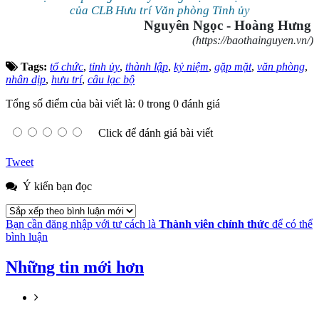
của CLB Hưu trí Văn phòng Tỉnh ủy
Nguyên Ngọc - Hoàng Hưng
(https://baothainguyen.vn/)
Tags:
tổ chức
,
tỉnh ủy
,
thành lập
,
kỷ niệm
,
gặp mặt
,
văn phòng
,
nhân dịp
,
hưu trí
,
câu lạc bộ
Tổng số điểm của bài viết là: 0 trong 0 đánh giá
Click để đánh giá bài viết
Tweet
Ý kiến bạn đọc
Bạn cần đăng nhập với tư cách là
Thành viên chính thức
để có thể
bình luận
Những tin mới hơn