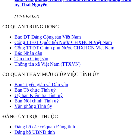
ủy Thái Nguyên
(14/10/2022)
CƠ QUAN TRUNG ƯƠNG
Báo ĐT Đảng Cộng sản Việt Nam
Cổng TTĐT Quốc hội Nước CHXHCN Việt Nam
Cổng TTĐT Chính phủ Nước CHXHCN Việt Nam
Báo Nhân dân
Tạp chí Cộng sản
Thông tấn xã Việt Nam (TTXVN)
CƠ QUAN THAM MƯU GIÚP VIỆC TỈNH ỦY
Ban Tuyên giáo và Dân vận
Ban Tổ chức Tỉnh uỷ
Uỷ ban Kiểm tra Tỉnh uỷ
Ban Nội chính Tỉnh uỷ
Văn phòng Tỉnh ủy
ĐẢNG ỦY TRỰC THUỘC
Đảng bộ các cơ quan Đảng tỉnh
Đảng bộ UBND tỉnh