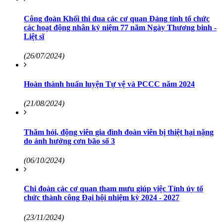
Công đoàn Khối thi đua các cơ quan Đảng tỉnh tổ chức
các hoạt động nhân kỷ niệm 77 năm Ngày Thương binh -
Liệt sĩ
(26/07/2024)
Hoàn thành huấn luyện Tự vệ và PCCC năm 2024
(21/08/2024)
Thăm hỏi, động viên gia đình đoàn viên bị thiệt hại nặng
do ảnh hưởng cơn bão số 3
(06/10/2024)
Chi đoàn các cơ quan tham mưu giúp việc Tỉnh ủy tổ
chức thành công Đại hội nhiệm kỳ 2024 - 2027
(23/11/2024)