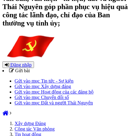
Thái Nguyên góp phần phục vụ hiệu quả
công tác lãnh đạo, chỉ đạo của Ban
thường vụ tỉnh ủy;
Đăng nhập
Gửi bài
Gửi vào mục Tin tức - Sự kiện
Gửi vào mục Xây dựng đảng
Gửi vào mục Hoạt động của các đảng bộ
Gửi vào mục Chuyển đổi số
Gửi vào mục Đất và người Thái Nguyên
Xây dựng Đảng
Công tác Văn phòng
Tin hoạt động