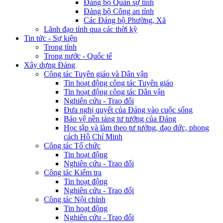
Đảng bộ Quân sự tỉnh
Đảng bộ Công an tỉnh
Các Đảng bộ Phường, Xã
Lãnh đạo tỉnh qua các thời kỳ
Tin tức - Sự kiện
Trong tỉnh
Trong nước - Quốc tế
Xây dựng Đảng
Công tác Tuyên giáo và Dân vận
Tin hoạt động công tác Tuyên giáo
Tin hoạt động công tác Dân vận
Nghiên cứu - Trao đổi
Đưa nghị quyết của Đảng vào cuộc sống
Bảo vệ nền tảng tư tưởng của Đảng
Học tập và làm theo tư tưởng, đạo đức, phong
cách Hồ Chí Minh
Công tác Tổ chức
Tin hoạt động
Nghiên cứu - Trao đổi
Công tác Kiểm tra
Tin hoạt động
Nghiên cứu - Trao đổi
Công tác Nội chính
Tin hoạt động
Nghiên cứu - Trao đổi