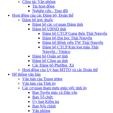
Công tác Văn phòng
Tin hoạt động
Nghiên cứu - Trao đổi
Hoạt động của các Đảng bộ, Đoàn thể
Đảng bộ trực thuộc
Đảng bộ các cơ quan Đảng tỉnh
Đảng bộ UBND tỉnh
Đảng bộ CTCP Gang thép Thái Nguyên
Đảng bộ Đại học Thái Nguyên
Đảng bộ Bệnh viện TW Thái Nguyên
Đảng bộ CTCP Kim loại màu Thái
Nguyên - Vimico
Đảng bộ Quân sự tỉnh
Đảng bộ Công an tỉnh
Các Đảng bộ Phường, Xã
Hoạt động của Uỷ ban MTTQ và các Đoàn thể
Hệ thống văn bản
Văn bản của Trung ương
Văn bản của Tỉnh ủy
Các cơ quan tham mưu giúp việc tỉnh ủy
Ban Tuyên giáo và Dân vận
Ban Tổ chức
Ủy ban Kiểm tra
Ban Nội chính
Văn phòng