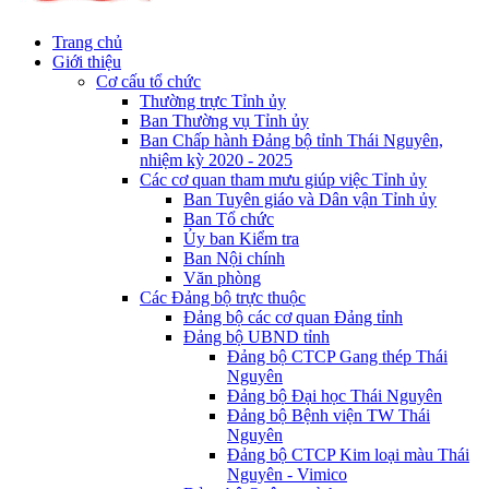
Trang chủ
Giới thiệu
Cơ cấu tổ chức
Thường trực Tỉnh ủy
Ban Thường vụ Tỉnh ủy
Ban Chấp hành Đảng bộ tỉnh Thái Nguyên,
nhiệm kỳ 2020 - 2025
Các cơ quan tham mưu giúp việc Tỉnh ủy
Ban Tuyên giáo và Dân vận Tỉnh ủy
Ban Tổ chức
Ủy ban Kiểm tra
Ban Nội chính
Văn phòng
Các Đảng bộ trực thuộc
Đảng bộ các cơ quan Đảng tỉnh
Đảng bộ UBND tỉnh
Đảng bộ CTCP Gang thép Thái
Nguyên
Đảng bộ Đại học Thái Nguyên
Đảng bộ Bệnh viện TW Thái
Nguyên
Đảng bộ CTCP Kim loại màu Thái
Nguyên - Vimico