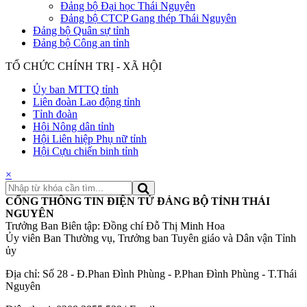
Đảng bộ Đại học Thái Nguyên
Đảng bộ CTCP Gang thép Thái Nguyên
Đảng bộ Quân sự tỉnh
Đảng bộ Công an tỉnh
TỔ CHỨC CHÍNH TRỊ - XÃ HỘI
Ủy ban MTTQ tỉnh
Liên đoàn Lao động tỉnh
Tỉnh đoàn
Hội Nông dân tỉnh
Hội Liên hiệp Phụ nữ tỉnh
Hội Cựu chiến binh tỉnh
×
CỔNG THÔNG TIN ĐIỆN TỬ ĐẢNG BỘ TỈNH THÁI
NGUYÊN
Trưởng Ban Biên tập: Đồng chí Đỗ Thị Minh Hoa
Ủy viên Ban Thường vụ, Trưởng ban Tuyên giáo và Dân vận Tỉnh
ủy
Địa chỉ: Số 28 - Đ.Phan Đình Phùng - P.Phan Đình Phùng - T.Thái
Nguyên