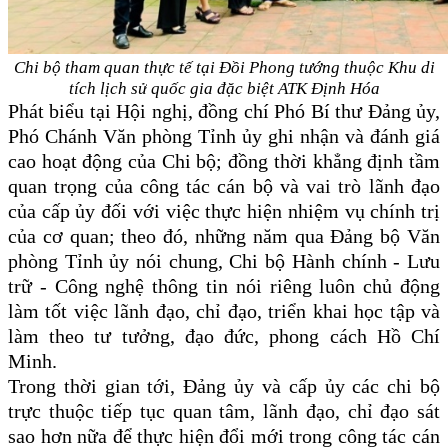
Chi bộ tham quan thực tế tại Đồi Phong tướng thuộc Khu di
tích lịch sử
quốc gia đặc biệt ATK Định Hóa
Phát biểu tại Hội nghị, đồng chí Phó Bí thư Đảng ủy,
Phó Chánh Văn phòng Tỉnh ủy ghi nhận và đánh giá
cao hoạt động của Chi bộ; đồng thời khẳng định tầm
quan trọng của công tác cán bộ và vai trò lãnh đạo
của cấp ủy đối với việc thực hiện nhiệm vụ chính trị
của cơ quan; theo đó, n
hững năm qua Đảng bộ Văn
phòng Tỉnh ủy nói chung, Chi bộ
Hành chính - Lưu
trữ - Công nghệ thông tin
nói riêng luôn chủ động
làm tốt việc lãnh đạo, chỉ đạo, triển khai học tập và
làm theo tư tưởng, đạo đức, phong cách Hồ Chí
Minh.
Trong thời gian tới, Đảng ủy và cấp ủy các chi bộ
trực thuộc tiếp tục quan tâm, lãnh đạo, chỉ đạo sát
sao hơn nữa để thực hiện
đổi mới trong công tác cán