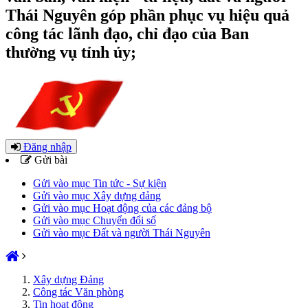
Thái Nguyên góp phần phục vụ hiệu quả
công tác lãnh đạo, chỉ đạo của Ban
thường vụ tỉnh ủy;
Đăng nhập
Gửi bài
Gửi vào mục Tin tức - Sự kiện
Gửi vào mục Xây dựng đảng
Gửi vào mục Hoạt động của các đảng bộ
Gửi vào mục Chuyển đổi số
Gửi vào mục Đất và người Thái Nguyên
Xây dựng Đảng
Công tác Văn phòng
Tin hoạt động