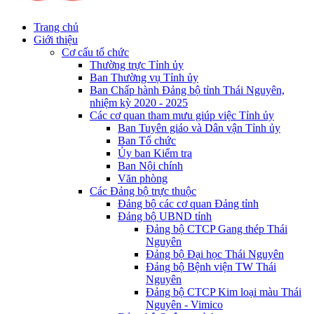
Trang chủ
Giới thiệu
Cơ cấu tổ chức
Thường trực Tỉnh ủy
Ban Thường vụ Tỉnh ủy
Ban Chấp hành Đảng bộ tỉnh Thái Nguyên,
nhiệm kỳ 2020 - 2025
Các cơ quan tham mưu giúp việc Tỉnh ủy
Ban Tuyên giáo và Dân vận Tỉnh ủy
Ban Tổ chức
Ủy ban Kiểm tra
Ban Nội chính
Văn phòng
Các Đảng bộ trực thuộc
Đảng bộ các cơ quan Đảng tỉnh
Đảng bộ UBND tỉnh
Đảng bộ CTCP Gang thép Thái
Nguyên
Đảng bộ Đại học Thái Nguyên
Đảng bộ Bệnh viện TW Thái
Nguyên
Đảng bộ CTCP Kim loại màu Thái
Nguyên - Vimico