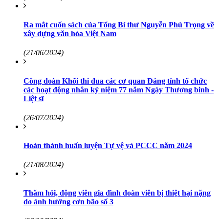
Ra mắt cuốn sách của Tổng Bí thư Nguyễn Phú Trọng về
xây dựng văn hóa Việt Nam
(21/06/2024)
Công đoàn Khối thi đua các cơ quan Đảng tỉnh tổ chức
các hoạt động nhân kỷ niệm 77 năm Ngày Thương binh -
Liệt sĩ
(26/07/2024)
Hoàn thành huấn luyện Tự vệ và PCCC năm 2024
(21/08/2024)
Thăm hỏi, động viên gia đình đoàn viên bị thiệt hại nặng
do ảnh hưởng cơn bão số 3