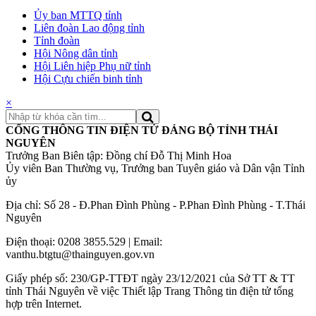
Ủy ban MTTQ tỉnh
Liên đoàn Lao động tỉnh
Tỉnh đoàn
Hội Nông dân tỉnh
Hội Liên hiệp Phụ nữ tỉnh
Hội Cựu chiến binh tỉnh
×
CỔNG THÔNG TIN ĐIỆN TỬ ĐẢNG BỘ TỈNH THÁI
NGUYÊN
Trưởng Ban Biên tập: Đồng chí Đỗ Thị Minh Hoa
Ủy viên Ban Thường vụ, Trưởng ban Tuyên giáo và Dân vận Tỉnh
ủy
Địa chỉ: Số 28 - Đ.Phan Đình Phùng - P.Phan Đình Phùng - T.Thái
Nguyên
Điện thoại: 0208 3855.529 | Email:
vanthu.btgtu@thainguyen.gov.vn
Giấy phép số: 230/GP-TTĐT ngày 23/12/2021 của Sở TT & TT
tỉnh Thái Nguyên về việc Thiết lập Trang Thông tin điện tử tổng
hợp trên Internet.