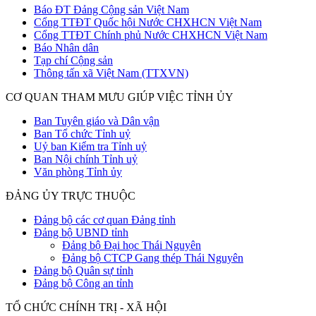
Báo ĐT Đảng Cộng sản Việt Nam
Cổng TTĐT Quốc hội Nước CHXHCN Việt Nam
Cổng TTĐT Chính phủ Nước CHXHCN Việt Nam
Báo Nhân dân
Tạp chí Cộng sản
Thông tấn xã Việt Nam (TTXVN)
CƠ QUAN THAM MƯU GIÚP VIỆC TỈNH ỦY
Ban Tuyên giáo và Dân vận
Ban Tổ chức Tỉnh uỷ
Uỷ ban Kiểm tra Tỉnh uỷ
Ban Nội chính Tỉnh uỷ
Văn phòng Tỉnh ủy
ĐẢNG ỦY TRỰC THUỘC
Đảng bộ các cơ quan Đảng tỉnh
Đảng bộ UBND tỉnh
Đảng bộ Đại học Thái Nguyên
Đảng bộ CTCP Gang thép Thái Nguyên
Đảng bộ Quân sự tỉnh
Đảng bộ Công an tỉnh
TỔ CHỨC CHÍNH TRỊ - XÃ HỘI