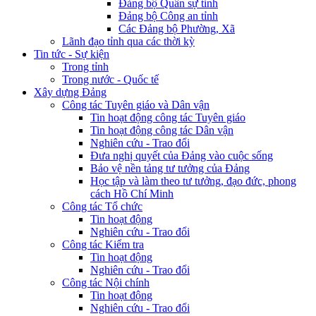
Đảng bộ Quân sự tỉnh
Đảng bộ Công an tỉnh
Các Đảng bộ Phường, Xã
Lãnh đạo tỉnh qua các thời kỳ
Tin tức - Sự kiện
Trong tỉnh
Trong nước - Quốc tế
Xây dựng Đảng
Công tác Tuyên giáo và Dân vận
Tin hoạt động công tác Tuyên giáo
Tin hoạt động công tác Dân vận
Nghiên cứu - Trao đổi
Đưa nghị quyết của Đảng vào cuộc sống
Bảo vệ nền tảng tư tưởng của Đảng
Học tập và làm theo tư tưởng, đạo đức, phong
cách Hồ Chí Minh
Công tác Tổ chức
Tin hoạt động
Nghiên cứu - Trao đổi
Công tác Kiểm tra
Tin hoạt động
Nghiên cứu - Trao đổi
Công tác Nội chính
Tin hoạt động
Nghiên cứu - Trao đổi