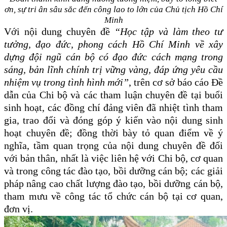
ơn, sự tri ân sâu sắc đến công lao to lớn của Chủ tịch Hồ Chí
Minh
Với nội dung chuyên đề
“Học tập và làm theo tư
tưởng, đạo đức, phong cách Hồ Chí Minh về xây
dựng đội ngũ cán bộ có đạo đức cách mạng trong
sáng, bản lĩnh chính trị vững vàng, đáp ứng yêu cầu
nhiệm vụ trong tình hình mới”
, trên cơ sở báo cáo Đề
dẫn của Chi bộ và các tham luận chuyên đề tại buổi
sinh hoạt, các đồng chí đảng viên đã nhiệt tình tham
gia, trao đổi và đóng góp ý kiến vào nội dung sinh
hoạt chuyên đề; đồng thời bày tỏ quan điểm về ý
nghĩa, tầm quan trọng của nội dung chuyên đề đối
với bản thân, nhất là việc liên hệ với Chi bộ, cơ quan
và trong công tác đào tạo, bồi dưỡng cán bộ; các giải
pháp nâng cao chất lượng đào tạo, bồi dưỡng cán bộ,
tham mưu về công tác tổ chức cán bộ tại cơ quan,
đơn vị.