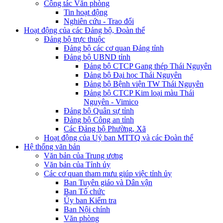
Công tác Văn phòng
Tin hoạt động
Nghiên cứu - Trao đổi
Hoạt động của các Đảng bộ, Đoàn thể
Đảng bộ trực thuộc
Đảng bộ các cơ quan Đảng tỉnh
Đảng bộ UBND tỉnh
Đảng bộ CTCP Gang thép Thái Nguyên
Đảng bộ Đại học Thái Nguyên
Đảng bộ Bệnh viện TW Thái Nguyên
Đảng bộ CTCP Kim loại màu Thái
Nguyên - Vimico
Đảng bộ Quân sự tỉnh
Đảng bộ Công an tỉnh
Các Đảng bộ Phường, Xã
Hoạt động của Uỷ ban MTTQ và các Đoàn thể
Hệ thống văn bản
Văn bản của Trung ương
Văn bản của Tỉnh ủy
Các cơ quan tham mưu giúp việc tỉnh ủy
Ban Tuyên giáo và Dân vận
Ban Tổ chức
Ủy ban Kiểm tra
Ban Nội chính
Văn phòng