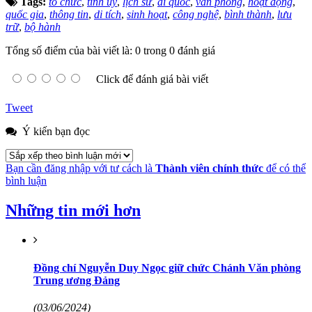
Tags:
tổ chức
,
tỉnh ủy
,
lịch sử
,
ái quốc
,
văn phòng
,
hoạt động
,
quốc gia
,
thông tin
,
di tích
,
sinh hoạt
,
công nghệ
,
bình thành
,
lưu
trữ
,
bộ hành
Tổng số điểm của bài viết là: 0 trong 0 đánh giá
Click để đánh giá bài viết
Tweet
Ý kiến bạn đọc
Bạn cần đăng nhập với tư cách là
Thành viên chính thức
để có thể
bình luận
Những tin mới hơn
Đồng chí Nguyễn Duy Ngọc giữ chức Chánh Văn phòng
Trung ương Đảng
(03/06/2024)