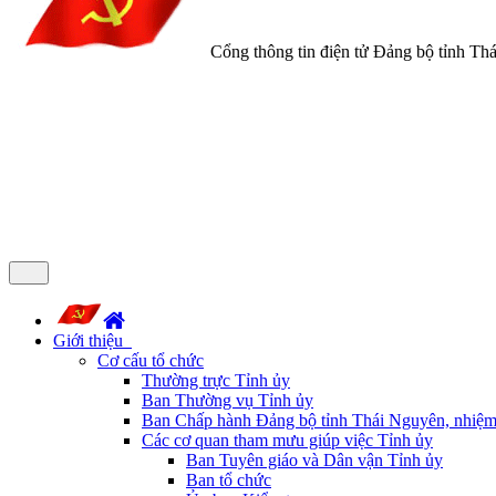
Cổng thông tin điện tử Đảng bộ tỉnh Th
Giới thiệu
Cơ cấu tổ chức
Thường trực Tỉnh ủy
Ban Thường vụ Tỉnh ủy
Ban Chấp hành Đảng bộ tỉnh Thái Nguyên, nhiệm
Các cơ quan tham mưu giúp việc Tỉnh ủy
Ban Tuyên giáo và Dân vận Tỉnh ủy
Ban tổ chức