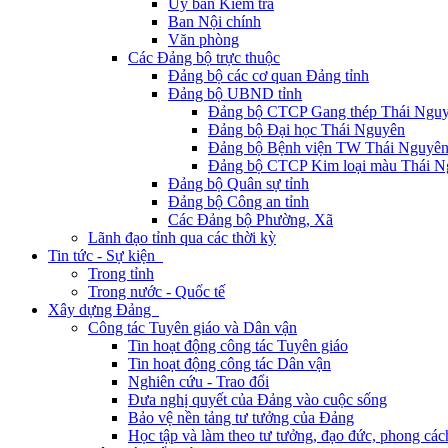
Ủy ban Kiểm tra
Ban Nội chính
Văn phòng
Các Đảng bộ trực thuộc
Đảng bộ các cơ quan Đảng tỉnh
Đảng bộ UBND tỉnh
Đảng bộ CTCP Gang thép Thái Ngu
Đảng bộ Đại học Thái Nguyên
Đảng bộ Bệnh viện TW Thái Nguyê
Đảng bộ CTCP Kim loại màu Thái N
Đảng bộ Quân sự tỉnh
Đảng bộ Công an tỉnh
Các Đảng bộ Phường, Xã
Lãnh đạo tỉnh qua các thời kỳ
Tin tức - Sự kiện
Trong tỉnh
Trong nước - Quốc tế
Xây dựng Đảng
Công tác Tuyên giáo và Dân vận
Tin hoạt động công tác Tuyên giáo
Tin hoạt động công tác Dân vận
Nghiên cứu - Trao đổi
Đưa nghị quyết của Đảng vào cuộc sống
Bảo vệ nền tảng tư tưởng của Đảng
Học tập và làm theo tư tưởng, đạo đức, phong cá