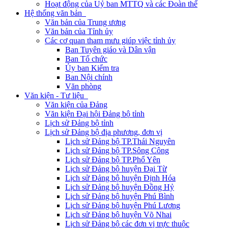
Hoạt động của Uỷ ban MTTQ và các Đoàn thể
Hệ thống văn bản
Văn bản của Trung ương
Văn bản của Tỉnh ủy
Các cơ quan tham mưu giúp việc tỉnh ủy
Ban Tuyên giáo và Dân vận
Ban Tổ chức
Ủy ban Kiểm tra
Ban Nội chính
Văn phòng
Văn kiện - Tư liệu
Văn kiện của Đảng
Văn kiện Đại hội Đảng bộ tỉnh
Lịch sử Đảng bộ tỉnh
Lịch sử Đảng bộ địa phương, đơn vị
Lịch sử Đảng bộ TP.Thái Nguyên
Lịch sử Đảng bộ TP.Sông Công
Lịch sử Đảng bộ TP.Phổ Yên
Lịch sử Đảng bộ huyện Đại Từ
Lịch sử Đảng bộ huyện Định Hóa
Lịch sử Đảng bộ huyện Đồng Hỷ
Lịch sử Đảng bộ huyện Phú Bình
Lịch sử Đảng bộ huyện Phú Lương
Lịch sử Đảng bộ huyện Võ Nhai
Lịch sử Đảng bộ các đơn vị trực thuộc