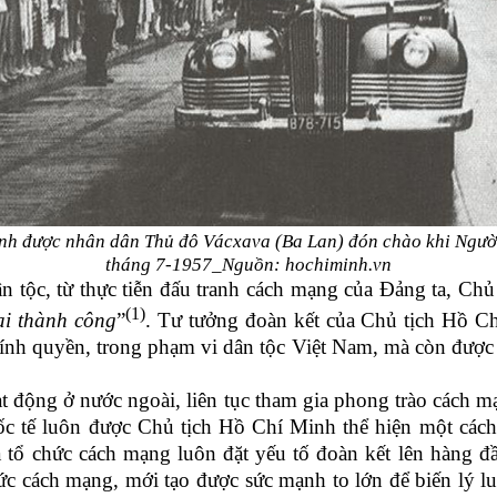
nh được nhân dân Thủ đô Vácxava (Ba Lan) đón chào khi Ngườ
tháng 7-1957_Nguồn: hochiminh.vn
 tộc, từ thực tiễn đấu tranh cách mạng của Đảng ta, Chủ t
(1)
ại thành công
”
. Tư tưởng đoàn kết của Chủ tịch Hồ Ch
ính quyền, trong phạm vi dân tộc Việt Nam, mà còn được t
 động ở nước ngoài, liên tục tham gia phong trào cách 
uốc tế luôn được Chủ tịch Hồ Chí Minh thể hiện một cách
hà tổ chức cách mạng luôn đặt yếu tố đoàn kết lên hàng 
ức cách mạng, mới tạo được sức mạnh to lớn để biến lý l