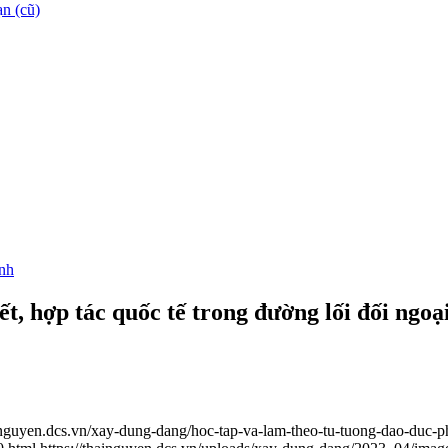
n (cũ)
inh
, hợp tác quốc tế trong đường lối đối ngoạ
ainguyen.dcs.vn/xay-dung-dang/hoc-tap-va-lam-theo-tu-tuong-dao-duc-