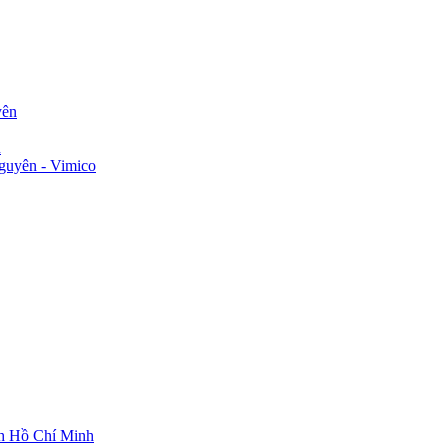
yên
n
guyên - Vimico
ch Hồ Chí Minh