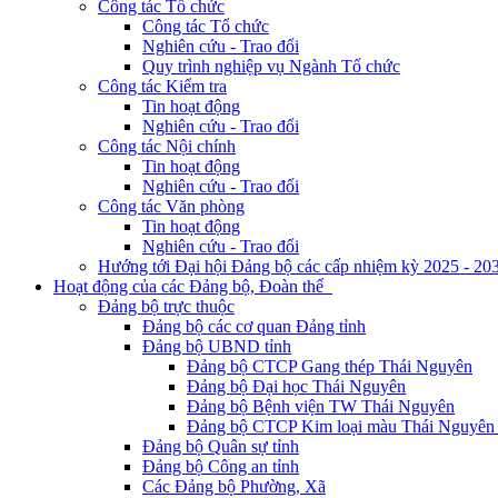
Công tác Tổ chức
Công tác Tổ chức
Nghiên cứu - Trao đổi
Quy trình nghiệp vụ Ngành Tổ chức
Công tác Kiểm tra
Tin hoạt động
Nghiên cứu - Trao đổi
Công tác Nội chính
Tin hoạt động
Nghiên cứu - Trao đổi
Công tác Văn phòng
Tin hoạt động
Nghiên cứu - Trao đổi
Hướng tới Đại hội Đảng bộ các cấp nhiệm kỳ 2025 - 20
Hoạt động của các Đảng bộ, Đoàn thể
Đảng bộ trực thuộc
Đảng bộ các cơ quan Đảng tỉnh
Đảng bộ UBND tỉnh
Đảng bộ CTCP Gang thép Thái Nguyên
Đảng bộ Đại học Thái Nguyên
Đảng bộ Bệnh viện TW Thái Nguyên
Đảng bộ CTCP Kim loại màu Thái Nguyên 
Đảng bộ Quân sự tỉnh
Đảng bộ Công an tỉnh
Các Đảng bộ Phường, Xã