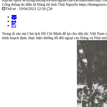
hop-tac-quoc-te-trong-duong-loi-doi-ngoai-cua-viet-nam-hien-nay-59
Cổng thông tin điện tử Đảng bộ tỉnh Thái Nguyên
https://thainguyen
Thứ tư - 19/04/2023 22:50
0
Trong di sản mà Chủ tịch Hồ Chí Minh để lại cho dân tộc Việt Nam và
trình hoạch định, thực hiện đường lối đối ngoại của Đảng và Nhà nướ