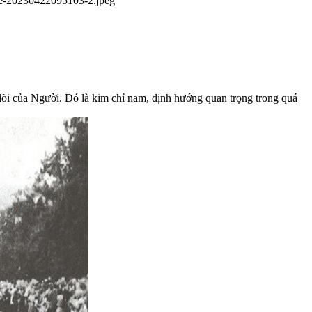
ge-20230422095103-2.jpeg
 lõi của Người. Đó là kim chỉ nam, định hướng quan trọng trong quá