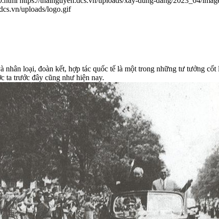
0.html
https://thainguyen.dcs.vn/uploads/xay-dung-dang/2023_04/ima
.dcs.vn/uploads/logo.gif
 nhân loại, đoàn kết, hợp tác quốc tế là một trong những tư tưởng cốt
c ta trước đây cũng như hiện nay.