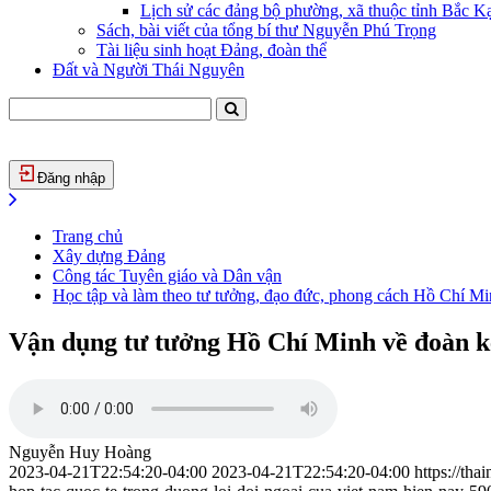
Lịch sử các đảng bộ phường, xã thuộc tỉnh Bắc Kạ
Sách, bài viết của tổng bí thư Nguyễn Phú Trọng
Tài liệu sinh hoạt Đảng, đoàn thể
Đất và Người Thái Nguyên
Đăng nhập
Trang chủ
Xây dựng Đảng
Công tác Tuyên giáo và Dân vận
Học tập và làm theo tư tưởng, đạo đức, phong cách Hồ Chí M
Vận dụng tư tưởng Hồ Chí Minh về đoàn kết
Nguyễn Huy Hoàng
2023-04-21T22:54:20-04:00
2023-04-21T22:54:20-04:00
https://th