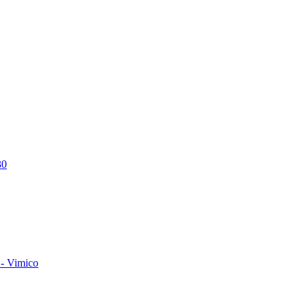
30
- Vimico