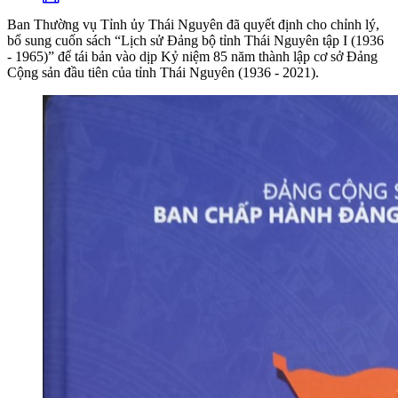
Ban Thường vụ Tỉnh ủy Thái Nguyên đã quyết định cho chỉnh lý,
bổ sung cuốn sách “Lịch sử Đảng bộ tỉnh Thái Nguyên tập I (1936
- 1965)” để tái bản vào dịp Kỷ niệm 85 năm thành lập cơ sở Đảng
Cộng sản đầu tiên của tỉnh Thái Nguyên (1936 - 2021).