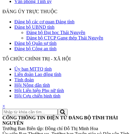
Văn phòng Tỉnh ủy
ĐẢNG ỦY TRỰC THUỘC
Đảng bộ các cơ quan Đảng tỉnh
Đảng bộ UBND tỉnh
Đảng bộ Đại học Thái Nguyên
Đảng bộ CTCP Gang thép Thái Nguyên
Đảng bộ Quân sự tỉnh
Đảng bộ Công an tỉnh
TỔ CHỨC CHÍNH TRỊ - XÃ HỘI
Ủy ban MTTQ tỉnh
Liên đoàn Lao động tỉnh
Tỉnh đoàn
Hội Nông dân tỉnh
Hội Liên hiệp Phụ nữ tỉnh
Hội Cựu chiến binh tỉnh
×
CỔNG THÔNG TIN ĐIỆN TỬ ĐẢNG BỘ TỈNH THÁI
NGUYÊN
Trưởng Ban Biên tập: Đồng chí Đỗ Thị Minh Hoa
Ủy viên Ban Thường vụ, Trưởng ban Tuyên giáo và Dân vận Tỉnh