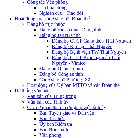
Công tác Văn phòng
Tin hoạt động
Nghiên cứu - Trao đổi
Hoạt động của các Đảng bộ, Đoàn thể
Đảng bộ trực thuộc
Đảng bộ các cơ quan Đảng tỉnh
Đảng bộ UBND tỉnh
Đảng bộ CTCP Gang thép Thái Nguyên
Đảng bộ Đại học Thái Nguyên
Đảng bộ Bệnh viện TW Thái Nguyên
Đảng bộ CTCP Kim loại màu Thái
Nguyên - Vimico
Đảng bộ Quân sự tỉnh
Đảng bộ Công an tỉnh
Các Đảng bộ Phường, Xã
Hoạt động của Uỷ ban MTTQ và các Đoàn thể
Hệ thống văn bản
Văn bản của Trung ương
Văn bản của Tỉnh ủy
Các cơ quan tham mưu giúp việc tỉnh ủy
Ban Tuyên giáo và Dân vận
Ban Tổ chức
Ủy ban Kiểm tra
Ban Nội chính
Văn phòng