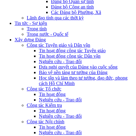
Đảng bộ Quân sự tỉnh
Đảng bộ Công an tỉnh
Các Đảng bộ Phường, Xã
Lãnh đạo tỉnh qua các thời kỳ
Tin tức - Sự kiện
Trong tỉnh
Trong nước - Quốc tế
Xây dựng Đảng
Công tác Tuyên giáo và Dân vận
Tin hoạt động công tác Tuyên giáo
Tin hoạt động công tác Dân vận
Nghiên cứu - Trao đổi
Đưa nghị quyết của Đảng vào cuộc sống
Bảo vệ nền tảng tư tưởng của Đảng
Học tập và làm theo tư tưởng, đạo đức, phong
cách Hồ Chí Minh
Công tác Tổ chức
Tin hoạt động
Nghiên cứu - Trao đổi
Công tác Kiểm tra
Tin hoạt động
Nghiên cứu - Trao đổi
Công tác Nội chính
Tin hoạt động
Nghiên cứu - Trao đổi