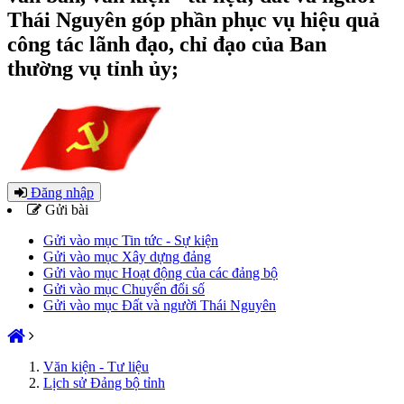
Thái Nguyên góp phần phục vụ hiệu quả
công tác lãnh đạo, chỉ đạo của Ban
thường vụ tỉnh ủy;
Đăng nhập
Gửi bài
Gửi vào mục Tin tức - Sự kiện
Gửi vào mục Xây dựng đảng
Gửi vào mục Hoạt động của các đảng bộ
Gửi vào mục Chuyển đổi số
Gửi vào mục Đất và người Thái Nguyên
Văn kiện - Tư liệu
Lịch sử Đảng bộ tỉnh