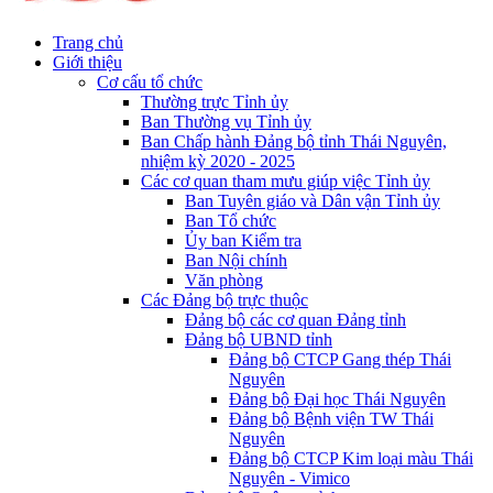
Trang chủ
Giới thiệu
Cơ cấu tổ chức
Thường trực Tỉnh ủy
Ban Thường vụ Tỉnh ủy
Ban Chấp hành Đảng bộ tỉnh Thái Nguyên,
nhiệm kỳ 2020 - 2025
Các cơ quan tham mưu giúp việc Tỉnh ủy
Ban Tuyên giáo và Dân vận Tỉnh ủy
Ban Tổ chức
Ủy ban Kiểm tra
Ban Nội chính
Văn phòng
Các Đảng bộ trực thuộc
Đảng bộ các cơ quan Đảng tỉnh
Đảng bộ UBND tỉnh
Đảng bộ CTCP Gang thép Thái
Nguyên
Đảng bộ Đại học Thái Nguyên
Đảng bộ Bệnh viện TW Thái
Nguyên
Đảng bộ CTCP Kim loại màu Thái
Nguyên - Vimico