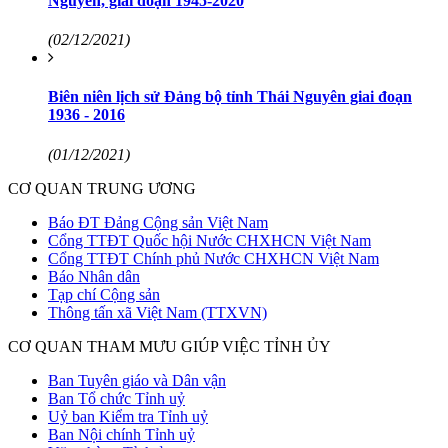
Nguyên, giai đoạn 1945-2020
(02/12/2021)
Biên niên lịch sử Đảng bộ tỉnh Thái Nguyên giai đoạn
1936 - 2016
(01/12/2021)
CƠ QUAN TRUNG ƯƠNG
Báo ĐT Đảng Cộng sản Việt Nam
Cổng TTĐT Quốc hội Nước CHXHCN Việt Nam
Cổng TTĐT Chính phủ Nước CHXHCN Việt Nam
Báo Nhân dân
Tạp chí Cộng sản
Thông tấn xã Việt Nam (TTXVN)
CƠ QUAN THAM MƯU GIÚP VIỆC TỈNH ỦY
Ban Tuyên giáo và Dân vận
Ban Tổ chức Tỉnh uỷ
Uỷ ban Kiểm tra Tỉnh uỷ
Ban Nội chính Tỉnh uỷ