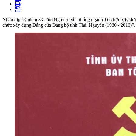
Nhân dịp kỷ niệm 83 năm Ngày truyền thống ngành Tổ chức xây dựng
chức xây dựng Đảng của Đảng bộ tỉnh Thái Nguyên (1930 - 2010)”.