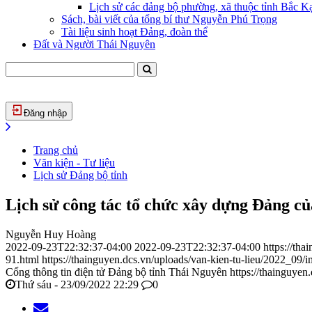
Lịch sử các đảng bộ phường, xã thuộc tỉnh Bắc Kạ
Sách, bài viết của tổng bí thư Nguyễn Phú Trọng
Tài liệu sinh hoạt Đảng, đoàn thể
Đất và Người Thái Nguyên
Đăng nhập
Trang chủ
Văn kiện - Tư liệu
Lịch sử Đảng bộ tỉnh
Lịch sử công tác tổ chức xây dựng Đảng c
Nguyễn Huy Hoàng
2022-09-23T22:32:37-04:00
2022-09-23T22:32:37-04:00
https://th
91.html
https://thainguyen.dcs.vn/uploads/van-kien-tu-lieu/2022_0
Cổng thông tin điện tử Đảng bộ tỉnh Thái Nguyên
https://thainguyen
Thứ sáu - 23/09/2022 22:29
0