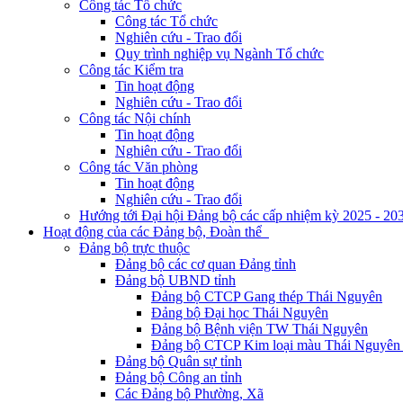
Công tác Tổ chức
Công tác Tổ chức
Nghiên cứu - Trao đổi
Quy trình nghiệp vụ Ngành Tổ chức
Công tác Kiểm tra
Tin hoạt động
Nghiên cứu - Trao đổi
Công tác Nội chính
Tin hoạt động
Nghiên cứu - Trao đổi
Công tác Văn phòng
Tin hoạt động
Nghiên cứu - Trao đổi
Hướng tới Đại hội Đảng bộ các cấp nhiệm kỳ 2025 - 20
Hoạt động của các Đảng bộ, Đoàn thể
Đảng bộ trực thuộc
Đảng bộ các cơ quan Đảng tỉnh
Đảng bộ UBND tỉnh
Đảng bộ CTCP Gang thép Thái Nguyên
Đảng bộ Đại học Thái Nguyên
Đảng bộ Bệnh viện TW Thái Nguyên
Đảng bộ CTCP Kim loại màu Thái Nguyên 
Đảng bộ Quân sự tỉnh
Đảng bộ Công an tỉnh
Các Đảng bộ Phường, Xã