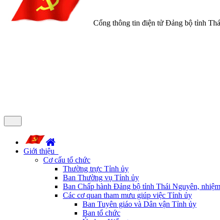
Cổng thông tin điện tử Đảng bộ tỉnh Th
Giới thiệu
Cơ cấu tổ chức
Thường trực Tỉnh ủy
Ban Thường vụ Tỉnh ủy
Ban Chấp hành Đảng bộ tỉnh Thái Nguyên, nhiệm
Các cơ quan tham mưu giúp việc Tỉnh ủy
Ban Tuyên giáo và Dân vận Tỉnh ủy
Ban tổ chức