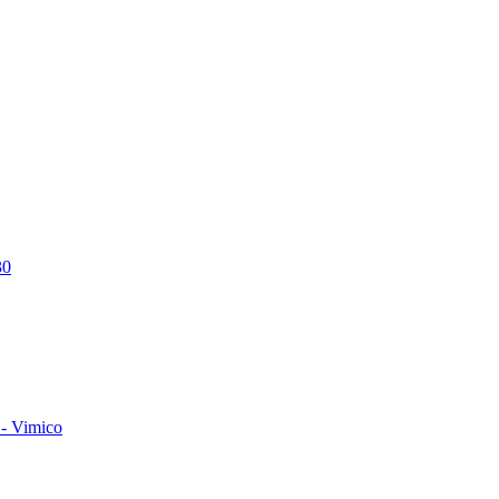
30
- Vimico