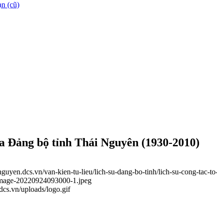
n (cũ)
ủa Đảng bộ tỉnh Thái Nguyên (1930-2010)
ainguyen.dcs.vn/van-kien-tu-lieu/lich-su-dang-bo-tinh/lich-su-cong-ta
9/image-20220924093000-1.jpeg
.dcs.vn/uploads/logo.gif