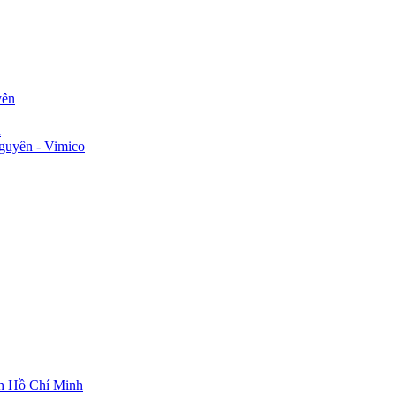
yên
n
guyên - Vimico
ch Hồ Chí Minh