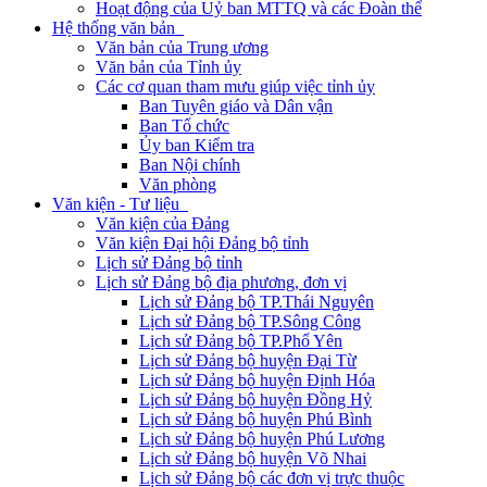
Hoạt động của Uỷ ban MTTQ và các Đoàn thể
Hệ thống văn bản
Văn bản của Trung ương
Văn bản của Tỉnh ủy
Các cơ quan tham mưu giúp việc tỉnh ủy
Ban Tuyên giáo và Dân vận
Ban Tổ chức
Ủy ban Kiểm tra
Ban Nội chính
Văn phòng
Văn kiện - Tư liệu
Văn kiện của Đảng
Văn kiện Đại hội Đảng bộ tỉnh
Lịch sử Đảng bộ tỉnh
Lịch sử Đảng bộ địa phương, đơn vị
Lịch sử Đảng bộ TP.Thái Nguyên
Lịch sử Đảng bộ TP.Sông Công
Lịch sử Đảng bộ TP.Phổ Yên
Lịch sử Đảng bộ huyện Đại Từ
Lịch sử Đảng bộ huyện Định Hóa
Lịch sử Đảng bộ huyện Đồng Hỷ
Lịch sử Đảng bộ huyện Phú Bình
Lịch sử Đảng bộ huyện Phú Lương
Lịch sử Đảng bộ huyện Võ Nhai
Lịch sử Đảng bộ các đơn vị trực thuộc