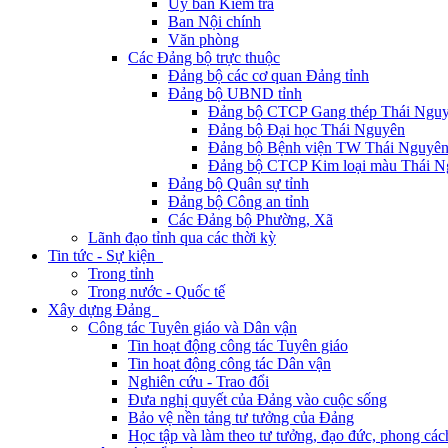
Ủy ban Kiểm tra
Ban Nội chính
Văn phòng
Các Đảng bộ trực thuộc
Đảng bộ các cơ quan Đảng tỉnh
Đảng bộ UBND tỉnh
Đảng bộ CTCP Gang thép Thái Ngu
Đảng bộ Đại học Thái Nguyên
Đảng bộ Bệnh viện TW Thái Nguyê
Đảng bộ CTCP Kim loại màu Thái N
Đảng bộ Quân sự tỉnh
Đảng bộ Công an tỉnh
Các Đảng bộ Phường, Xã
Lãnh đạo tỉnh qua các thời kỳ
Tin tức - Sự kiện
Trong tỉnh
Trong nước - Quốc tế
Xây dựng Đảng
Công tác Tuyên giáo và Dân vận
Tin hoạt động công tác Tuyên giáo
Tin hoạt động công tác Dân vận
Nghiên cứu - Trao đổi
Đưa nghị quyết của Đảng vào cuộc sống
Bảo vệ nền tảng tư tưởng của Đảng
Học tập và làm theo tư tưởng, đạo đức, phong cá