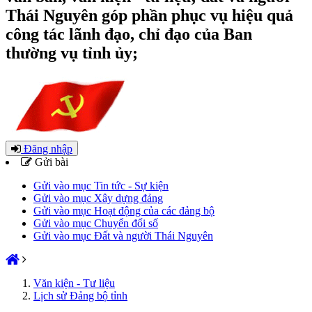
Thái Nguyên góp phần phục vụ hiệu quả
công tác lãnh đạo, chỉ đạo của Ban
thường vụ tỉnh ủy;
Đăng nhập
Gửi bài
Gửi vào mục Tin tức - Sự kiện
Gửi vào mục Xây dựng đảng
Gửi vào mục Hoạt động của các đảng bộ
Gửi vào mục Chuyển đổi số
Gửi vào mục Đất và người Thái Nguyên
Văn kiện - Tư liệu
Lịch sử Đảng bộ tỉnh