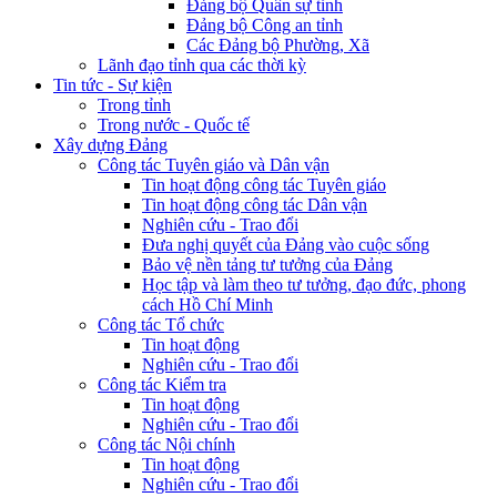
Đảng bộ Quân sự tỉnh
Đảng bộ Công an tỉnh
Các Đảng bộ Phường, Xã
Lãnh đạo tỉnh qua các thời kỳ
Tin tức - Sự kiện
Trong tỉnh
Trong nước - Quốc tế
Xây dựng Đảng
Công tác Tuyên giáo và Dân vận
Tin hoạt động công tác Tuyên giáo
Tin hoạt động công tác Dân vận
Nghiên cứu - Trao đổi
Đưa nghị quyết của Đảng vào cuộc sống
Bảo vệ nền tảng tư tưởng của Đảng
Học tập và làm theo tư tưởng, đạo đức, phong
cách Hồ Chí Minh
Công tác Tổ chức
Tin hoạt động
Nghiên cứu - Trao đổi
Công tác Kiểm tra
Tin hoạt động
Nghiên cứu - Trao đổi
Công tác Nội chính
Tin hoạt động
Nghiên cứu - Trao đổi