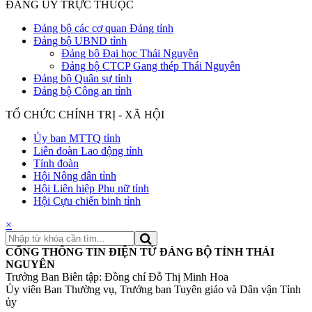
ĐẢNG ỦY TRỰC THUỘC
Đảng bộ các cơ quan Đảng tỉnh
Đảng bộ UBND tỉnh
Đảng bộ Đại học Thái Nguyên
Đảng bộ CTCP Gang thép Thái Nguyên
Đảng bộ Quân sự tỉnh
Đảng bộ Công an tỉnh
TỔ CHỨC CHÍNH TRỊ - XÃ HỘI
Ủy ban MTTQ tỉnh
Liên đoàn Lao động tỉnh
Tỉnh đoàn
Hội Nông dân tỉnh
Hội Liên hiệp Phụ nữ tỉnh
Hội Cựu chiến binh tỉnh
×
CỔNG THÔNG TIN ĐIỆN TỬ ĐẢNG BỘ TỈNH THÁI
NGUYÊN
Trưởng Ban Biên tập: Đồng chí Đỗ Thị Minh Hoa
Ủy viên Ban Thường vụ, Trưởng ban Tuyên giáo và Dân vận Tỉnh
ủy