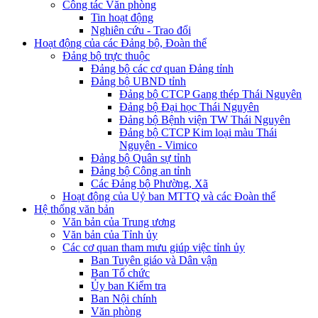
Công tác Văn phòng
Tin hoạt động
Nghiên cứu - Trao đổi
Hoạt động của các Đảng bộ, Đoàn thể
Đảng bộ trực thuộc
Đảng bộ các cơ quan Đảng tỉnh
Đảng bộ UBND tỉnh
Đảng bộ CTCP Gang thép Thái Nguyên
Đảng bộ Đại học Thái Nguyên
Đảng bộ Bệnh viện TW Thái Nguyên
Đảng bộ CTCP Kim loại màu Thái
Nguyên - Vimico
Đảng bộ Quân sự tỉnh
Đảng bộ Công an tỉnh
Các Đảng bộ Phường, Xã
Hoạt động của Uỷ ban MTTQ và các Đoàn thể
Hệ thống văn bản
Văn bản của Trung ương
Văn bản của Tỉnh ủy
Các cơ quan tham mưu giúp việc tỉnh ủy
Ban Tuyên giáo và Dân vận
Ban Tổ chức
Ủy ban Kiểm tra
Ban Nội chính
Văn phòng