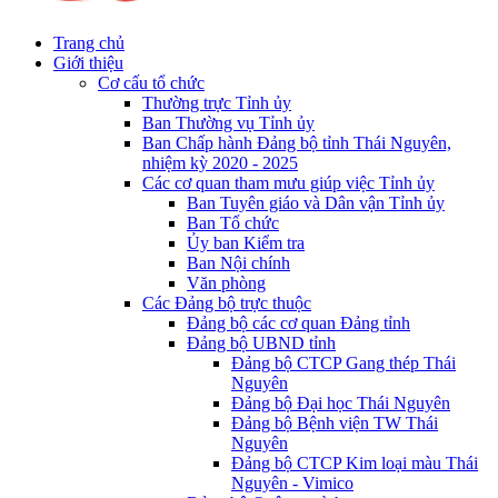
Trang chủ
Giới thiệu
Cơ cấu tổ chức
Thường trực Tỉnh ủy
Ban Thường vụ Tỉnh ủy
Ban Chấp hành Đảng bộ tỉnh Thái Nguyên,
nhiệm kỳ 2020 - 2025
Các cơ quan tham mưu giúp việc Tỉnh ủy
Ban Tuyên giáo và Dân vận Tỉnh ủy
Ban Tổ chức
Ủy ban Kiểm tra
Ban Nội chính
Văn phòng
Các Đảng bộ trực thuộc
Đảng bộ các cơ quan Đảng tỉnh
Đảng bộ UBND tỉnh
Đảng bộ CTCP Gang thép Thái
Nguyên
Đảng bộ Đại học Thái Nguyên
Đảng bộ Bệnh viện TW Thái
Nguyên
Đảng bộ CTCP Kim loại màu Thái
Nguyên - Vimico