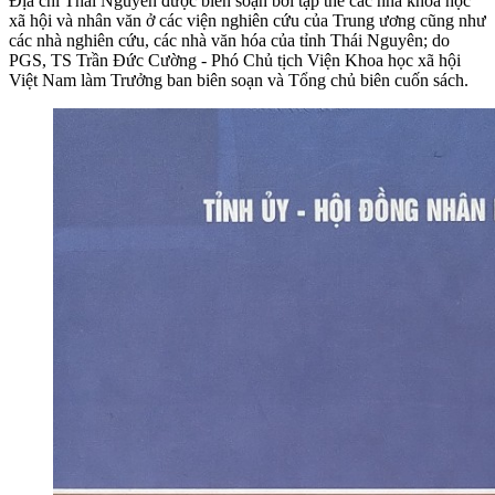
Địa chí Thái Nguyên được biên soạn bởi tập thể các nhà khoa học
xã hội và nhân văn ở các viện nghiên cứu của Trung ương cũng như
các nhà nghiên cứu, các nhà văn hóa của tỉnh Thái Nguyên; do
PGS, TS Trần Đức Cường - Phó Chủ tịch Viện Khoa học xã hội
Việt Nam làm Trưởng ban biên soạn và Tổng chủ biên cuốn sách.