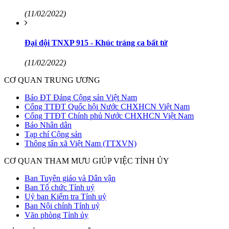
(11/02/2022)
Đại đội TNXP 915 - Khúc tráng ca bất tử
(11/02/2022)
CƠ QUAN TRUNG ƯƠNG
Báo ĐT Đảng Cộng sản Việt Nam
Cổng TTĐT Quốc hội Nước CHXHCN Việt Nam
Cổng TTĐT Chính phủ Nước CHXHCN Việt Nam
Báo Nhân dân
Tạp chí Cộng sản
Thông tấn xã Việt Nam (TTXVN)
CƠ QUAN THAM MƯU GIÚP VIỆC TỈNH ỦY
Ban Tuyên giáo và Dân vận
Ban Tổ chức Tỉnh uỷ
Uỷ ban Kiểm tra Tỉnh uỷ
Ban Nội chính Tỉnh uỷ
Văn phòng Tỉnh ủy