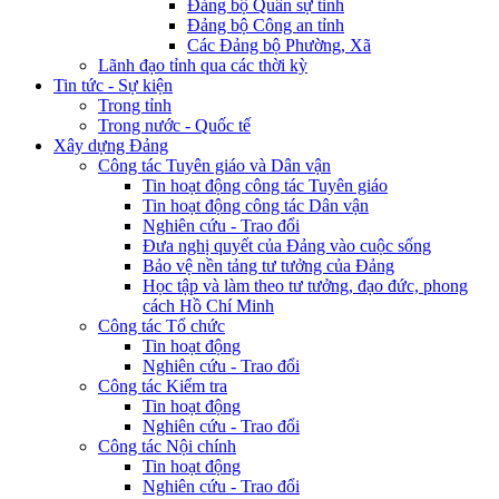
Đảng bộ Quân sự tỉnh
Đảng bộ Công an tỉnh
Các Đảng bộ Phường, Xã
Lãnh đạo tỉnh qua các thời kỳ
Tin tức - Sự kiện
Trong tỉnh
Trong nước - Quốc tế
Xây dựng Đảng
Công tác Tuyên giáo và Dân vận
Tin hoạt động công tác Tuyên giáo
Tin hoạt động công tác Dân vận
Nghiên cứu - Trao đổi
Đưa nghị quyết của Đảng vào cuộc sống
Bảo vệ nền tảng tư tưởng của Đảng
Học tập và làm theo tư tưởng, đạo đức, phong
cách Hồ Chí Minh
Công tác Tổ chức
Tin hoạt động
Nghiên cứu - Trao đổi
Công tác Kiểm tra
Tin hoạt động
Nghiên cứu - Trao đổi
Công tác Nội chính
Tin hoạt động
Nghiên cứu - Trao đổi