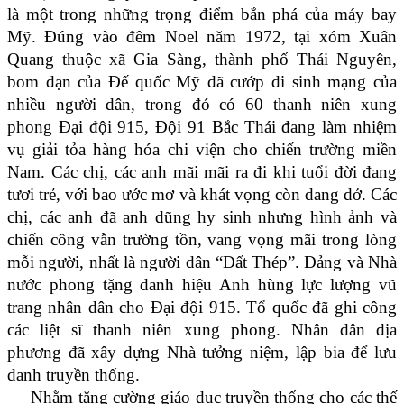
là một trong những trọng điểm bắn phá của máy bay
Mỹ. Đúng vào đêm Noel năm 1972, tại xóm Xuân
Quang thuộc xã Gia Sàng, thành phố Thái Nguyên,
bom đạn của Đế quốc Mỹ đã cướp đi sinh mạng của
nhiều người dân, trong đó có 60 thanh niên xung
phong Đại đội 915, Đội 91 Bắc Thái đang làm nhiệm
vụ giải tỏa hàng hóa chi viện cho chiến trường miền
Nam. Các chị, các anh mãi mãi ra đi khi tuổi đời đang
tươi trẻ, với bao ước mơ và khát vọng còn dang dở. Các
chị, các anh đã anh dũng hy sinh nhưng hình ảnh và
chiến công vẫn trường tồn, vang vọng mãi trong lòng
mỗi người, nhất là người dân “Đất Thép”. Đảng và Nhà
nước phong tặng danh hiệu Anh hùng lực lượng vũ
trang nhân dân cho Đại đội 915. Tổ quốc đã ghi công
các liệt sĩ thanh niên xung phong. Nhân dân địa
phương đã xây dựng Nhà tưởng niệm, lập bia để lưu
danh truyền thống.
Nhằm tăng cường giáo dục truyền thống cho các thế