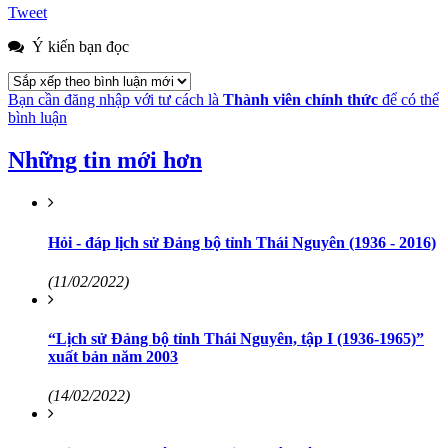
Tweet
Ý kiến bạn đọc
Bạn cần đăng nhập với tư cách là
Thành viên chính thức
để có thể
bình luận
Những tin mới hơn
Hỏi - đáp lịch sử Đảng bộ tỉnh Thái Nguyên (1936 - 2016)
(11/02/2022)
“Lịch sử Đảng bộ tỉnh Thái Nguyên, tập I (1936-1965)”
xuất bản năm 2003
(14/02/2022)