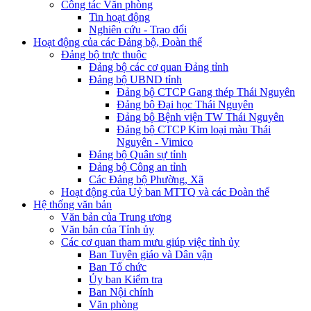
Công tác Văn phòng
Tin hoạt động
Nghiên cứu - Trao đổi
Hoạt động của các Đảng bộ, Đoàn thể
Đảng bộ trực thuộc
Đảng bộ các cơ quan Đảng tỉnh
Đảng bộ UBND tỉnh
Đảng bộ CTCP Gang thép Thái Nguyên
Đảng bộ Đại học Thái Nguyên
Đảng bộ Bệnh viện TW Thái Nguyên
Đảng bộ CTCP Kim loại màu Thái
Nguyên - Vimico
Đảng bộ Quân sự tỉnh
Đảng bộ Công an tỉnh
Các Đảng bộ Phường, Xã
Hoạt động của Uỷ ban MTTQ và các Đoàn thể
Hệ thống văn bản
Văn bản của Trung ương
Văn bản của Tỉnh ủy
Các cơ quan tham mưu giúp việc tỉnh ủy
Ban Tuyên giáo và Dân vận
Ban Tổ chức
Ủy ban Kiểm tra
Ban Nội chính
Văn phòng