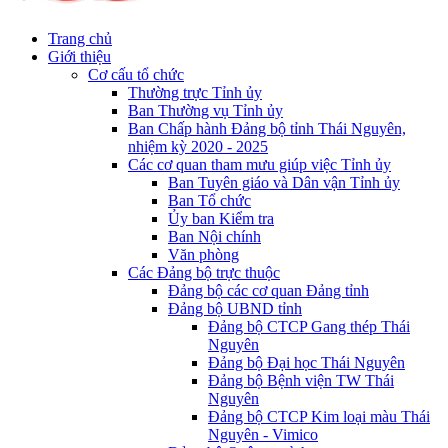
Trang chủ
Giới thiệu
Cơ cấu tổ chức
Thường trực Tỉnh ủy
Ban Thường vụ Tỉnh ủy
Ban Chấp hành Đảng bộ tỉnh Thái Nguyên,
nhiệm kỳ 2020 - 2025
Các cơ quan tham mưu giúp việc Tỉnh ủy
Ban Tuyên giáo và Dân vận Tỉnh ủy
Ban Tổ chức
Ủy ban Kiểm tra
Ban Nội chính
Văn phòng
Các Đảng bộ trực thuộc
Đảng bộ các cơ quan Đảng tỉnh
Đảng bộ UBND tỉnh
Đảng bộ CTCP Gang thép Thái
Nguyên
Đảng bộ Đại học Thái Nguyên
Đảng bộ Bệnh viện TW Thái
Nguyên
Đảng bộ CTCP Kim loại màu Thái
Nguyên - Vimico