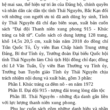
hệ mai sau, thể hiện sự tri ân của Đảng bộ, chính quyền
và nhân dân các dân tộc tỉnh Thái Nguyên, Bắc Kạn đối
với những con người ưu tú đã anh dũng hy sinh, Tỉnh
ủy Thái Nguyên đã chỉ đạo biên soạn, xuất bản cuốn
sách “Đại đội Thanh niên xung phong 915 - Khúc
tráng ca bất tử”. Cuốn sách có dung lượng 128 trang,
khổ 14,5x 20,5 cm, xuất bản năm 2018 do đồng chí
Trần Quốc Tỏ, Ủy viên Ban Chấp hành Trung ương
Đảng, Bí thư Tỉnh ủy, Trưởng đoàn Đại biểu Quốc hội
tỉnh Thái Nguyên làm Chủ tịch Hội đồng chỉ đạo; đồng
chí Lê Văn Tuấn, Ủy viên Ban Thường vụ Tỉnh ủy,
Trưởng ban Tuyên giáo Tỉnh ủy Thái Nguyên chịu
trách nhiệm nội dung và xuất bản, gồm 3 phần:
Phần I. Khúc tráng ca đêm nô - en năm 1972
Phần II. Đại đội 915 - tượng đài trong lòng dân tộc
Phần III. Thái Nguyên - những địa danh gắn liền
với lực lượng thanh niên xung phong.
Phụ lục cuốn sách gồm những danh hiệu và phần