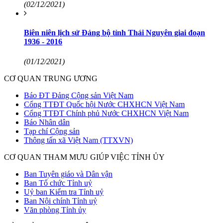
(02/12/2021)
Biên niên lịch sử Đảng bộ tỉnh Thái Nguyên giai đoạn
1936 - 2016
(01/12/2021)
CƠ QUAN TRUNG ƯƠNG
Báo ĐT Đảng Cộng sản Việt Nam
Cổng TTĐT Quốc hội Nước CHXHCN Việt Nam
Cổng TTĐT Chính phủ Nước CHXHCN Việt Nam
Báo Nhân dân
Tạp chí Cộng sản
Thông tấn xã Việt Nam (TTXVN)
CƠ QUAN THAM MƯU GIÚP VIỆC TỈNH ỦY
Ban Tuyên giáo và Dân vận
Ban Tổ chức Tỉnh uỷ
Uỷ ban Kiểm tra Tỉnh uỷ
Ban Nội chính Tỉnh uỷ
Văn phòng Tỉnh ủy