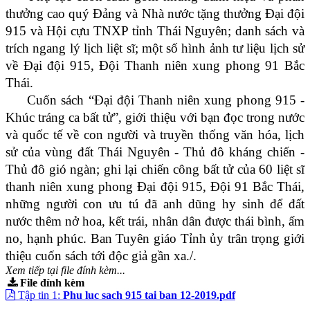
thưởng cao quý Đảng và Nhà nước tặng thưởng Đại đội
915 và Hội cựu TNXP tỉnh Thái Nguyên; danh sách và
trích ngang lý lịch liệt sĩ; một số hình ảnh tư liệu lịch sử
về Đại đội 915, Đội Thanh niên xung phong 91 Bắc
Thái.
Cuốn sách “Đại đội Thanh niên xung phong 915 -
Khúc tráng ca bất tử”, giới thiệu với bạn đọc trong nước
và quốc tế về con người và truyền thống văn hóa, lịch
sử của vùng đất Thái Nguyên - Thủ đô kháng chiến -
Thủ đô gió ngàn; ghi lại chiến công bất tử của 60 liệt sĩ
thanh niên xung phong Đại đội 915, Đội 91 Bắc Thái,
những người con ưu tú đã anh dũng hy sinh để đất
nước thêm nở hoa, kết trái, nhân dân được thái bình, ấm
no, hạnh phúc. Ban Tuyên giáo Tỉnh ủy trân trọng giới
thiệu cuốn sách tới độc giả gần xa./.
Xem tiếp tại file đính kèm...
File đính kèm
Tập tin 1:
Phu luc sach 915 tai ban 12-2019.pdf