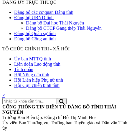
ĐẢNG ỦY TRỰC THUỘC
Đảng bộ các cơ quan Đảng tỉnh
Đảng bộ UBND tỉnh
Đảng bộ Đại học Thái Nguyên
Đảng bộ CTCP Gang thép Thái Nguyên
Đảng bộ Quân sự tỉnh
Đảng bộ Công an tỉnh
TỔ CHỨC CHÍNH TRỊ - XÃ HỘI
Ủy ban MTTQ tỉnh
Liên đoàn Lao động tỉnh
Tỉnh đoàn
Hội Nông dân tỉnh
Hội Liên hiệp Phụ nữ tỉnh
Hội Cựu chiến binh tỉnh
×
CỔNG THÔNG TIN ĐIỆN TỬ ĐẢNG BỘ TỈNH THÁI
NGUYÊN
Trưởng Ban Biên tập: Đồng chí Đỗ Thị Minh Hoa
Ủy viên Ban Thường vụ, Trưởng ban Tuyên giáo và Dân vận Tỉnh
ủy