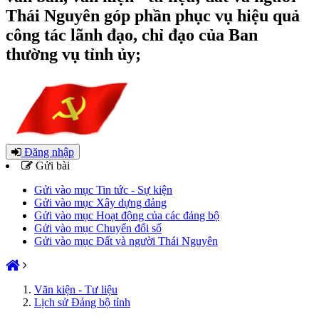
Thái Nguyên góp phần phục vụ hiệu quả
công tác lãnh đạo, chỉ đạo của Ban
thường vụ tỉnh ủy;
Đăng nhập
Gửi bài
Gửi vào mục Tin tức - Sự kiện
Gửi vào mục Xây dựng đảng
Gửi vào mục Hoạt động của các đảng bộ
Gửi vào mục Chuyển đổi số
Gửi vào mục Đất và người Thái Nguyên
Văn kiện - Tư liệu
Lịch sử Đảng bộ tỉnh