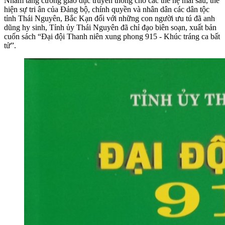
Nhằm tăng cường giáo dục truyền thống cho các thế hệ mai sau, thể
hiện sự tri ân của Đảng bộ, chính quyền và nhân dân các dân tộc
tỉnh Thái Nguyên, Bắc Kạn đối với những con người ưu tú đã anh
dũng hy sinh, Tỉnh ủy Thái Nguyên đã chỉ đạo biên soạn, xuất bản
cuốn sách “Đại đội Thanh niên xung phong 915 - Khúc tráng ca bất
tử”.