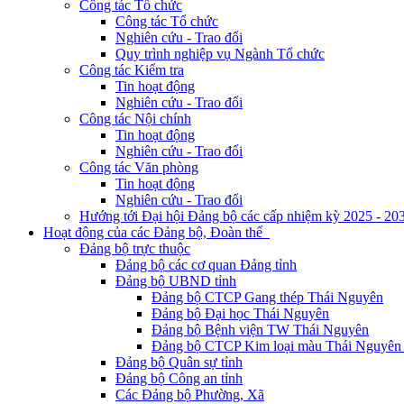
Công tác Tổ chức
Công tác Tổ chức
Nghiên cứu - Trao đổi
Quy trình nghiệp vụ Ngành Tổ chức
Công tác Kiểm tra
Tin hoạt động
Nghiên cứu - Trao đổi
Công tác Nội chính
Tin hoạt động
Nghiên cứu - Trao đổi
Công tác Văn phòng
Tin hoạt động
Nghiên cứu - Trao đổi
Hướng tới Đại hội Đảng bộ các cấp nhiệm kỳ 2025 - 20
Hoạt động của các Đảng bộ, Đoàn thể
Đảng bộ trực thuộc
Đảng bộ các cơ quan Đảng tỉnh
Đảng bộ UBND tỉnh
Đảng bộ CTCP Gang thép Thái Nguyên
Đảng bộ Đại học Thái Nguyên
Đảng bộ Bệnh viện TW Thái Nguyên
Đảng bộ CTCP Kim loại màu Thái Nguyên 
Đảng bộ Quân sự tỉnh
Đảng bộ Công an tỉnh
Các Đảng bộ Phường, Xã