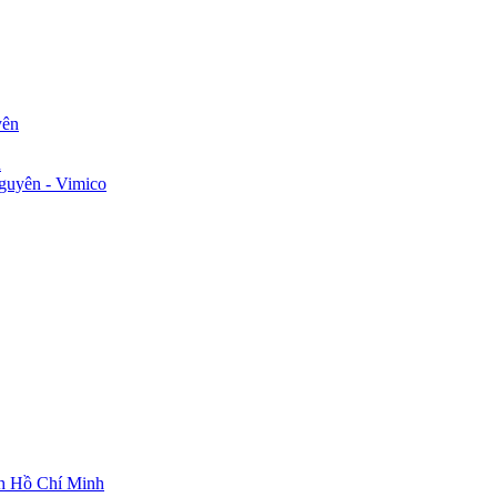
yên
n
guyên - Vimico
ch Hồ Chí Minh