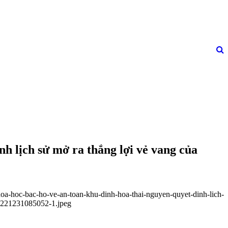
h lịch sử mở ra thắng lợi vẻ vang của
khoa-hoc-bac-ho-ve-an-toan-khu-dinh-hoa-thai-nguyen-quyet-dinh-lich-
20221231085052-1.jpeg