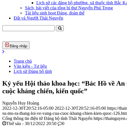
Lịch sử các đảng bộ phường, xã thuộc tỉnh Bắc Kạ
Sách, bài viết của tổng bí thư Nguyễn Phú Trọng
Tài liệu sinh hoạt Đảng, đoàn thể
Đất và Người Thái Nguyên
Đăng nhập
Trang chủ
Văn kiện - Tư liệu
Lịch sử Đảng bộ tỉnh
Kỷ yếu Hội thảo khoa học: “Bác Hồ về An t
cuộc kháng chiến, kiến quốc”
Nguyễn Huy Hoàng
2022-12-30T20:52:16-05:00
2022-12-30T20:52:16-05:00
https://th
su-mo-ra-thang-loi-ve-vang-cua-cuoc-khang-chien-kien-quoc-126.ht
Cổng thông tin điện tử Đảng bộ tỉnh Thái Nguyên
https://thainguyen
Thứ sáu - 30/12/2022 20:50
0