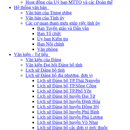
Hoạt động của Uỷ ban MTTQ và các Đoàn thể
Hệ thống văn bản
Văn bản của Trung ương
Văn bản của Tỉnh ủy
Các cơ quan tham mưu giúp việc tỉnh ủy
Ban Tuyên giáo và Dân vận
Ban Tổ chức
Ủy ban Kiểm tra
Ban Nội chính
Văn phòng
Văn kiện - Tư liệu
Văn kiện của Đảng
Văn kiện Đại hội Đảng bộ tỉnh
Lịch sử Đảng bộ tỉnh
Lịch sử Đảng bộ địa phương, đơn vị
Lịch sử Đảng bộ TP.Thái Nguyên
Lịch sử Đảng bộ TP.Sông Công
Lịch sử Đảng bộ TP.Phổ Yên
Lịch sử Đảng bộ huyện Đại Từ
Lịch sử Đảng bộ huyện Định Hóa
Lịch sử Đảng bộ huyện Đồng Hỷ
Lịch sử Đảng bộ huyện Phú Bình
Lịch sử Đảng bộ huyện Phú Lương
Lịch sử Đảng bộ huyện Võ Nhai
Lịch sử Đảng bộ các đơn vị trực thuộc