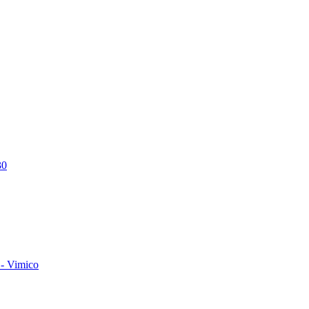
30
- Vimico