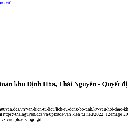
n (cũ)
oàn khu Định Hóa, Thái Nguyên - Quyết địn
ainguyen.dcs.vn/van-kien-tu-lieu/lich-su-dang-bo-tinh/ky-yeu-hoi-thao-
ml
https://thainguyen.dcs.vn/uploads/van-kien-tu-lieu/2022_12/image-
.dcs.vn/uploads/logo.gif