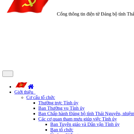
Cổng thông tin điện tử Đảng bộ tỉnh Th
Giới thiệu
Cơ cấu tổ chức
Thường trực Tỉnh ủy
Ban Thường vụ Tỉnh ủy
Ban Chấp hành Đảng bộ tỉnh Thái Nguyên, nhiệm
Các cơ quan tham mưu giúp việc Tỉnh ủy
Ban Tuyên giáo và Dân vận Tỉnh ủy
Ban tổ chức