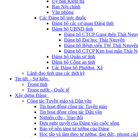
Ủy ban Kiểm tra
Ban Nội chính
Văn phòng
Các Đảng bộ trực thuộc
Đảng bộ các cơ quan Đảng tỉnh
Đảng bộ UBND tỉnh
Đảng bộ CTCP Gang thép Thái Ngu
Đảng bộ Đại học Thái Nguyên
Đảng bộ Bệnh viện TW Thái Nguyê
Đảng bộ CTCP Kim loại màu Thái N
Đảng bộ Quân sự tỉnh
Đảng bộ Công an tỉnh
Các Đảng bộ Phường, Xã
Lãnh đạo tỉnh qua các thời kỳ
Tin tức - Sự kiện
Trong tỉnh
Trong nước - Quốc tế
Xây dựng Đảng
Công tác Tuyên giáo và Dân vận
Tin hoạt động công tác Tuyên giáo
Tin hoạt động công tác Dân vận
Nghiên cứu - Trao đổi
Đưa nghị quyết của Đảng vào cuộc sống
Bảo vệ nền tảng tư tưởng của Đảng
Học tập và làm theo tư tưởng, đạo đức, phong cá