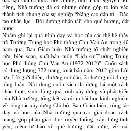
đào tạo của cả nước nói chung, tỉnh Thái Nguyên nói
riêng, Nhà trường đã có những đóng góp to lớn vào
thành tích chung của sự nghiệp “Nâng cao dân trí - Đào
tạo nhân lực - Bồi dưỡng nhân tài” cho quê hương, đất
nước.
Nhằm ghi lại quá trình dạy và học của các thế hệ thầy
trò Trường Trung học Phổ thông Chu Văn An trong 40
năm qua, Ban Giám hiệu Nhà trường tổ chức nghiên
cứu, biên soạn, xuất bản cuốn “Lịch sử Trường Trung
học Phổ thông Chu Văn An (1972-2012)”. Cuốn sách
có dung lượng 372 trang, xuất bản năm 2012 gồm Lời
tựa, Lời giới thiệu, chương mở đầu, 3 chương nội dung,
tổng luận. Nội dung cuốn sách đã dựng lại một cách
chân thực, sinh động quá trình xây dựng và phát triển
của Nhà trường; tổng kết và rút ra bài học kinh nghiệm
về công tác xây dựng Chi bộ, Ban Giám hiệu, công tác
dạy và học của Nhà trường qua các giai đoạn cách
mạng; góp phần giáo dục truyền thống, xây dựng tình
yêu, niềm tự hào về quê hương, đất nước, về mái