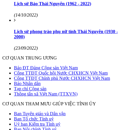
Lịch sử Báo Thái Nguyên (1962 - 2022)
(14/10/2022)
Lịch sử phong trào phụ nữ tỉnh Thái Nguyên (1930 -
2000)
(23/09/2022)
CƠ QUAN TRUNG ƯƠNG
Báo ĐT Đảng Cộng sản Việt Nam
Cổng TTĐT Quốc hội Nước CHXHCN Việt Nam
Cổng TTĐT Chính phủ Nước CHXHCN Việt Nam
Báo Nhân dân
Tạp chí Cộng sản
Thông tấn xã Việt Nam (TTXVN)
CƠ QUAN THAM MƯU GIÚP VIỆC TỈNH ỦY
Ban Tuyên giáo và Dân vận
Ban Tổ chức Tỉnh uỷ
Uỷ ban Kiểm tra Tỉnh uỷ
Ban Nội chính Tỉnh uỷ