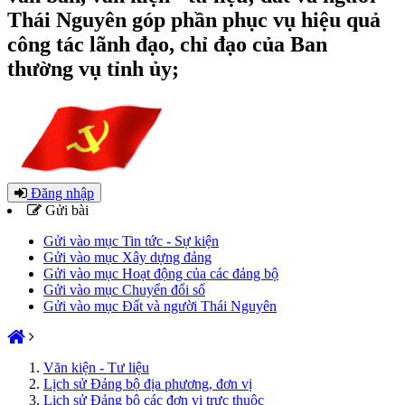
Thái Nguyên góp phần phục vụ hiệu quả
công tác lãnh đạo, chỉ đạo của Ban
thường vụ tỉnh ủy;
Đăng nhập
Gửi bài
Gửi vào mục Tin tức - Sự kiện
Gửi vào mục Xây dựng đảng
Gửi vào mục Hoạt động của các đảng bộ
Gửi vào mục Chuyển đổi số
Gửi vào mục Đất và người Thái Nguyên
Văn kiện - Tư liệu
Lịch sử Đảng bộ địa phương, đơn vị
Lịch sử Đảng bộ các đơn vị trực thuộc