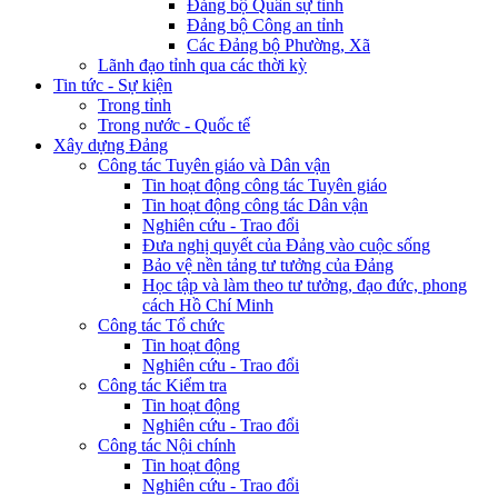
Đảng bộ Quân sự tỉnh
Đảng bộ Công an tỉnh
Các Đảng bộ Phường, Xã
Lãnh đạo tỉnh qua các thời kỳ
Tin tức - Sự kiện
Trong tỉnh
Trong nước - Quốc tế
Xây dựng Đảng
Công tác Tuyên giáo và Dân vận
Tin hoạt động công tác Tuyên giáo
Tin hoạt động công tác Dân vận
Nghiên cứu - Trao đổi
Đưa nghị quyết của Đảng vào cuộc sống
Bảo vệ nền tảng tư tưởng của Đảng
Học tập và làm theo tư tưởng, đạo đức, phong
cách Hồ Chí Minh
Công tác Tổ chức
Tin hoạt động
Nghiên cứu - Trao đổi
Công tác Kiểm tra
Tin hoạt động
Nghiên cứu - Trao đổi
Công tác Nội chính
Tin hoạt động
Nghiên cứu - Trao đổi