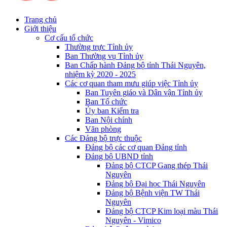
Trang chủ
Giới thiệu
Cơ cấu tổ chức
Thường trực Tỉnh ủy
Ban Thường vụ Tỉnh ủy
Ban Chấp hành Đảng bộ tỉnh Thái Nguyên,
nhiệm kỳ 2020 - 2025
Các cơ quan tham mưu giúp việc Tỉnh ủy
Ban Tuyên giáo và Dân vận Tỉnh ủy
Ban Tổ chức
Ủy ban Kiểm tra
Ban Nội chính
Văn phòng
Các Đảng bộ trực thuộc
Đảng bộ các cơ quan Đảng tỉnh
Đảng bộ UBND tỉnh
Đảng bộ CTCP Gang thép Thái
Nguyên
Đảng bộ Đại học Thái Nguyên
Đảng bộ Bệnh viện TW Thái
Nguyên
Đảng bộ CTCP Kim loại màu Thái
Nguyên - Vimico