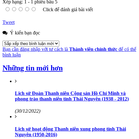
Xếp hạng:
1
-
1
phiếu bầu
5
Click để đánh giá bài viết
Tweet
Ý kiến bạn đọc
Bạn cần đăng nhập với tư cách là
Thành viên chính thức
để có thể
bình luận
Những tin mới hơn
Lịch sử Đoàn Thanh niên Cộng sản Hồ Chí Minh và
phong trào thanh niên tỉnh Thái Nguyên (1938 - 2012)
(30/12/2022)
Lịch sử hoạt động Thanh niên xung phong tỉnh Thái
Nguyên (1950-2016)