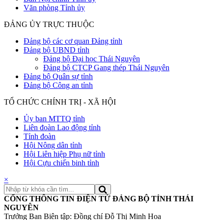
Văn phòng Tỉnh ủy
ĐẢNG ỦY TRỰC THUỘC
Đảng bộ các cơ quan Đảng tỉnh
Đảng bộ UBND tỉnh
Đảng bộ Đại học Thái Nguyên
Đảng bộ CTCP Gang thép Thái Nguyên
Đảng bộ Quân sự tỉnh
Đảng bộ Công an tỉnh
TỔ CHỨC CHÍNH TRỊ - XÃ HỘI
Ủy ban MTTQ tỉnh
Liên đoàn Lao động tỉnh
Tỉnh đoàn
Hội Nông dân tỉnh
Hội Liên hiệp Phụ nữ tỉnh
Hội Cựu chiến binh tỉnh
×
CỔNG THÔNG TIN ĐIỆN TỬ ĐẢNG BỘ TỈNH THÁI
NGUYÊN
Trưởng Ban Biên tập: Đồng chí Đỗ Thị Minh Hoa