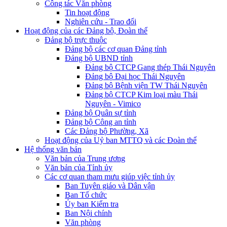
Công tác Văn phòng
Tin hoạt động
Nghiên cứu - Trao đổi
Hoạt động của các Đảng bộ, Đoàn thể
Đảng bộ trực thuộc
Đảng bộ các cơ quan Đảng tỉnh
Đảng bộ UBND tỉnh
Đảng bộ CTCP Gang thép Thái Nguyên
Đảng bộ Đại học Thái Nguyên
Đảng bộ Bệnh viện TW Thái Nguyên
Đảng bộ CTCP Kim loại màu Thái
Nguyên - Vimico
Đảng bộ Quân sự tỉnh
Đảng bộ Công an tỉnh
Các Đảng bộ Phường, Xã
Hoạt động của Uỷ ban MTTQ và các Đoàn thể
Hệ thống văn bản
Văn bản của Trung ương
Văn bản của Tỉnh ủy
Các cơ quan tham mưu giúp việc tỉnh ủy
Ban Tuyên giáo và Dân vận
Ban Tổ chức
Ủy ban Kiểm tra
Ban Nội chính
Văn phòng