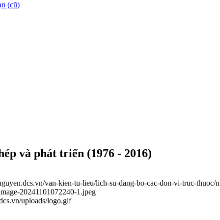
n (cũ)
p và phát triển (1976 - 2016)
ainguyen.dcs.vn/van-kien-tu-lieu/lich-su-dang-bo-cac-don-vi-truc-thuo
11/image-20241101072240-1.jpeg
.dcs.vn/uploads/logo.gif