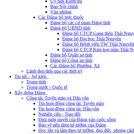
Ủy ban Kiểm tra
Ban Nội chính
Văn phòng
Các Đảng bộ trực thuộc
Đảng bộ các cơ quan Đảng tỉnh
Đảng bộ UBND tỉnh
Đảng bộ CTCP Gang thép Thái Ngu
Đảng bộ Đại học Thái Nguyên
Đảng bộ Bệnh viện TW Thái Nguyê
Đảng bộ CTCP Kim loại màu Thái N
Đảng bộ Quân sự tỉnh
Đảng bộ Công an tỉnh
Các Đảng bộ Phường, Xã
Lãnh đạo tỉnh qua các thời kỳ
Tin tức - Sự kiện
Trong tỉnh
Trong nước - Quốc tế
Xây dựng Đảng
Công tác Tuyên giáo và Dân vận
Tin hoạt động công tác Tuyên giáo
Tin hoạt động công tác Dân vận
Nghiên cứu - Trao đổi
Đưa nghị quyết của Đảng vào cuộc sống
Bảo vệ nền tảng tư tưởng của Đảng
Học tập và làm theo tư tưởng, đạo đức, phong cá