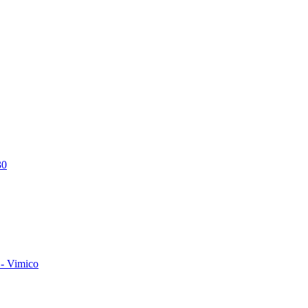
30
- Vimico