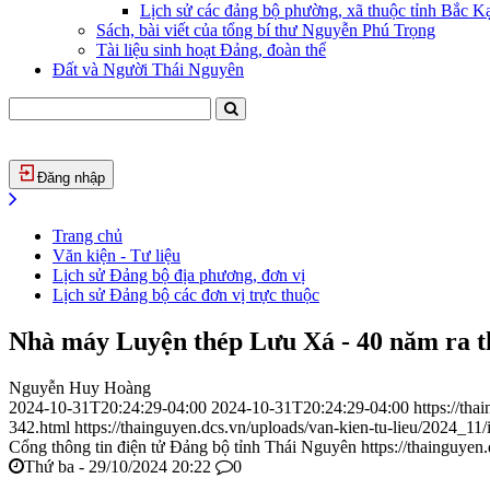
Lịch sử các đảng bộ phường, xã thuộc tỉnh Bắc Kạ
Sách, bài viết của tổng bí thư Nguyễn Phú Trọng
Tài liệu sinh hoạt Đảng, đoàn thể
Đất và Người Thái Nguyên
Đăng nhập
Trang chủ
Văn kiện - Tư liệu
Lịch sử Đảng bộ địa phương, đơn vị
Lịch sử Đảng bộ các đơn vị trực thuộc
Nhà máy Luyện thép Lưu Xá - 40 năm ra thé
Nguyễn Huy Hoàng
2024-10-31T20:24:29-04:00
2024-10-31T20:24:29-04:00
https://th
342.html
https://thainguyen.dcs.vn/uploads/van-kien-tu-lieu/2024_
Cổng thông tin điện tử Đảng bộ tỉnh Thái Nguyên
https://thainguyen
Thứ ba - 29/10/2024 20:22
0