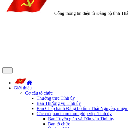
Cổng thông tin điện tử Đảng bộ tỉnh Th
Giới thiệu
Cơ cấu tổ chức
Thường trực Tỉnh ủy
Ban Thường vụ Tỉnh ủy
Ban Chấp hành Đảng bộ tỉnh Thái Nguyên, nhiệm
Các cơ quan tham mưu giúp việc Tỉnh ủy
Ban Tuyên giáo và Dân vận Tỉnh ủy
Ban tổ chức