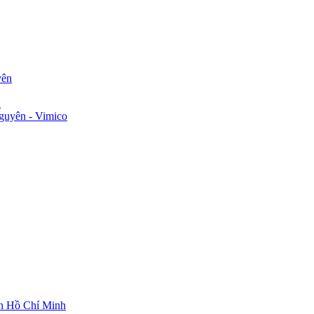
yên
n
guyên - Vimico
ch Hồ Chí Minh