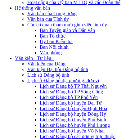
Hoạt động của Uỷ ban MTTQ và các Đoàn thể
Hệ thống văn bản
Văn bản của Trung ương
Văn bản của Tỉnh ủy
Các cơ quan tham mưu giúp việc tỉnh ủy
Ban Tuyên giáo và Dân vận
Ban Tổ chức
Ủy ban Kiểm tra
Ban Nội chính
Văn phòng
Văn kiện - Tư liệu
Văn kiện của Đảng
Văn kiện Đại hội Đảng bộ tỉnh
Lịch sử Đảng bộ tỉnh
Lịch sử Đảng bộ địa phương, đơn vị
Lịch sử Đảng bộ TP.Thái Nguyên
Lịch sử Đảng bộ TP.Sông Công
Lịch sử Đảng bộ TP.Phổ Yên
Lịch sử Đảng bộ huyện Đại Từ
Lịch sử Đảng bộ huyện Định Hóa
Lịch sử Đảng bộ huyện Đồng Hỷ
Lịch sử Đảng bộ huyện Phú Bình
Lịch sử Đảng bộ huyện Phú Lương
Lịch sử Đảng bộ huyện Võ Nhai
Lịch sử Đảng bộ các đơn vị trực thuộc