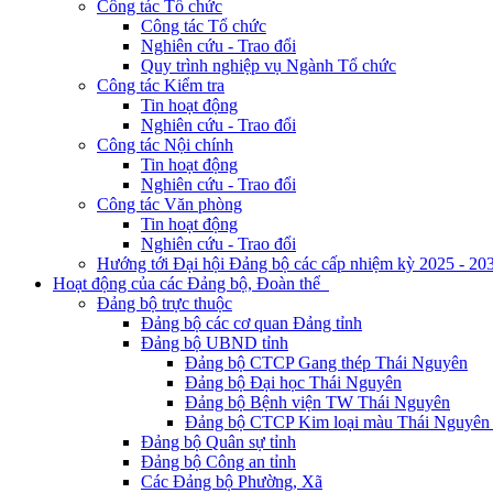
Công tác Tổ chức
Công tác Tổ chức
Nghiên cứu - Trao đổi
Quy trình nghiệp vụ Ngành Tổ chức
Công tác Kiểm tra
Tin hoạt động
Nghiên cứu - Trao đổi
Công tác Nội chính
Tin hoạt động
Nghiên cứu - Trao đổi
Công tác Văn phòng
Tin hoạt động
Nghiên cứu - Trao đổi
Hướng tới Đại hội Đảng bộ các cấp nhiệm kỳ 2025 - 20
Hoạt động của các Đảng bộ, Đoàn thể
Đảng bộ trực thuộc
Đảng bộ các cơ quan Đảng tỉnh
Đảng bộ UBND tỉnh
Đảng bộ CTCP Gang thép Thái Nguyên
Đảng bộ Đại học Thái Nguyên
Đảng bộ Bệnh viện TW Thái Nguyên
Đảng bộ CTCP Kim loại màu Thái Nguyên 
Đảng bộ Quân sự tỉnh
Đảng bộ Công an tỉnh
Các Đảng bộ Phường, Xã