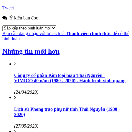
Tweet
Ý kiến bạn đọc
Bạn cần đăng nhập với tư cách là
Thành viên chính thức
để có thể
bình luận
Những tin mới hơn
Công ty cổ phần Kim loại màu Thái Nguyên -
VIMICO 40 năm (1980 - 2020) - Hành trình vinh quang
(24/04/2023)
Lịch sử Phong trào phụ nữ tỉnh Thái Nguyên (1930 -
2020)
(27/05/2023)