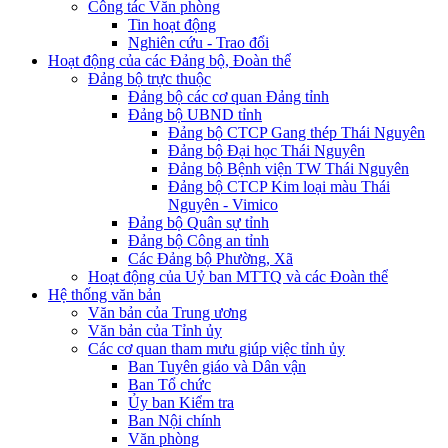
Công tác Văn phòng
Tin hoạt động
Nghiên cứu - Trao đổi
Hoạt động của các Đảng bộ, Đoàn thể
Đảng bộ trực thuộc
Đảng bộ các cơ quan Đảng tỉnh
Đảng bộ UBND tỉnh
Đảng bộ CTCP Gang thép Thái Nguyên
Đảng bộ Đại học Thái Nguyên
Đảng bộ Bệnh viện TW Thái Nguyên
Đảng bộ CTCP Kim loại màu Thái
Nguyên - Vimico
Đảng bộ Quân sự tỉnh
Đảng bộ Công an tỉnh
Các Đảng bộ Phường, Xã
Hoạt động của Uỷ ban MTTQ và các Đoàn thể
Hệ thống văn bản
Văn bản của Trung ương
Văn bản của Tỉnh ủy
Các cơ quan tham mưu giúp việc tỉnh ủy
Ban Tuyên giáo và Dân vận
Ban Tổ chức
Ủy ban Kiểm tra
Ban Nội chính
Văn phòng