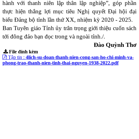
hành với thanh niên lập thân lập nghiệp”, góp phần
thực hiện thắng lợi mục tiêu Nghị quyết Đại hội đại
biểu Đảng bộ tỉnh lần thứ XX, nhiệm kỳ 2020 - 2025.
Ban Tuyên giáo Tỉnh ủy trân trọng giới thiệu cuốn sách
tới đông đảo bạn đọc trong và ngoài tỉnh./.
Đào Quỳnh Thơ
File đính kèm
Tập tin :
4lich-su-doan-thanh-nien-cong-san-ho-chi-minh-va-
phong-trao-thanh-nien-tinh-thai-nguyen-1938-2022.pdf