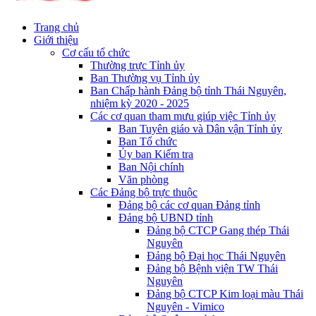
Trang chủ
Giới thiệu
Cơ cấu tổ chức
Thường trực Tỉnh ủy
Ban Thường vụ Tỉnh ủy
Ban Chấp hành Đảng bộ tỉnh Thái Nguyên,
nhiệm kỳ 2020 - 2025
Các cơ quan tham mưu giúp việc Tỉnh ủy
Ban Tuyên giáo và Dân vận Tỉnh ủy
Ban Tổ chức
Ủy ban Kiểm tra
Ban Nội chính
Văn phòng
Các Đảng bộ trực thuộc
Đảng bộ các cơ quan Đảng tỉnh
Đảng bộ UBND tỉnh
Đảng bộ CTCP Gang thép Thái
Nguyên
Đảng bộ Đại học Thái Nguyên
Đảng bộ Bệnh viện TW Thái
Nguyên
Đảng bộ CTCP Kim loại màu Thái
Nguyên - Vimico