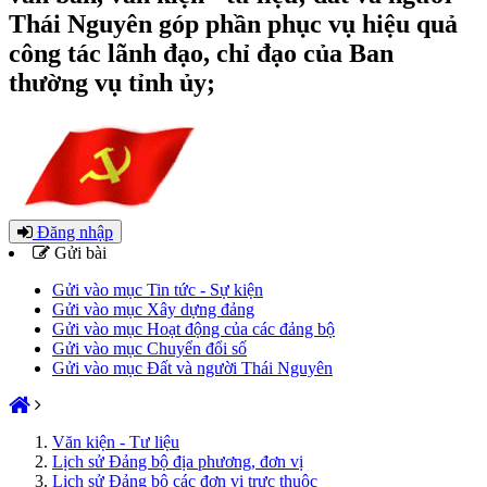
Thái Nguyên góp phần phục vụ hiệu quả
công tác lãnh đạo, chỉ đạo của Ban
thường vụ tỉnh ủy;
Đăng nhập
Gửi bài
Gửi vào mục Tin tức - Sự kiện
Gửi vào mục Xây dựng đảng
Gửi vào mục Hoạt động của các đảng bộ
Gửi vào mục Chuyển đổi số
Gửi vào mục Đất và người Thái Nguyên
Văn kiện - Tư liệu
Lịch sử Đảng bộ địa phương, đơn vị
Lịch sử Đảng bộ các đơn vị trực thuộc