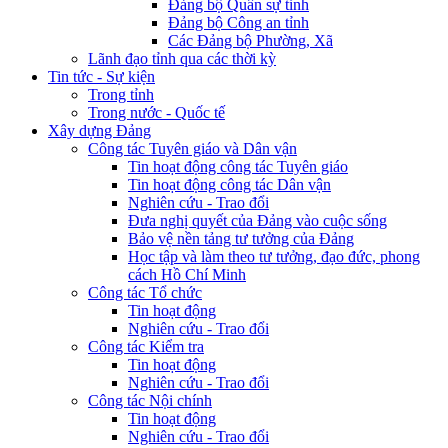
Đảng bộ Quân sự tỉnh
Đảng bộ Công an tỉnh
Các Đảng bộ Phường, Xã
Lãnh đạo tỉnh qua các thời kỳ
Tin tức - Sự kiện
Trong tỉnh
Trong nước - Quốc tế
Xây dựng Đảng
Công tác Tuyên giáo và Dân vận
Tin hoạt động công tác Tuyên giáo
Tin hoạt động công tác Dân vận
Nghiên cứu - Trao đổi
Đưa nghị quyết của Đảng vào cuộc sống
Bảo vệ nền tảng tư tưởng của Đảng
Học tập và làm theo tư tưởng, đạo đức, phong
cách Hồ Chí Minh
Công tác Tổ chức
Tin hoạt động
Nghiên cứu - Trao đổi
Công tác Kiểm tra
Tin hoạt động
Nghiên cứu - Trao đổi
Công tác Nội chính
Tin hoạt động
Nghiên cứu - Trao đổi