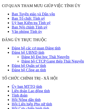
CƠ QUAN THAM MƯU GIÚP VIỆC TỈNH ỦY
Ban Tuyên giáo và Dân vận
Ban Tổ chức Tỉnh uỷ
Uỷ ban Kiểm tra Tỉnh uỷ
Ban Nội chính Tỉnh uỷ
Văn phòng Tỉnh ủy
ĐẢNG ỦY TRỰC THUỘC
Đảng bộ các cơ quan Đảng tỉnh
Đảng bộ UBND tỉnh
Đảng bộ Đại học Thái Nguyên
Đảng bộ CTCP Gang thép Thái Nguyên
Đảng bộ Quân sự tỉnh
Đảng bộ Công an tỉnh
TỔ CHỨC CHÍNH TRỊ - XÃ HỘI
Ủy ban MTTQ tỉnh
Liên đoàn Lao động tỉnh
Tỉnh đoàn
Hội Nông dân tỉnh
Hội Liên hiệp Phụ nữ tỉnh
Hội Cựu chiến binh tỉnh