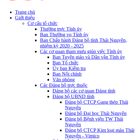
Trang chủ
Giới thiệu
Cơ cấu tổ chức
Thường trực Tỉnh ủy
Ban Thường vụ Tỉnh ủy
Ban Chấp hành Đảng bộ tỉnh Thái Nguyên,
nhiệm kỳ 2020 - 2025
Các cơ quan tham mưu giúp việc Tỉnh ủy
Ban Tuyên giáo và Dân vận Tỉnh ủy
Ban Tổ chức
Ủy ban Kiểm tra
Ban Nội chính
Văn phòng
Các Đảng bộ trực thuộc
Đảng bộ các cơ quan Đảng tỉnh
Đảng bộ UBND tỉnh
Đảng bộ CTCP Gang thép Thái
Nguyên
Đảng bộ Đại học Thái Nguyên
Đảng bộ Bệnh viện TW Thái
Nguyên
Đảng bộ CTCP Kim loại màu Thái
Nguyên - Vimico