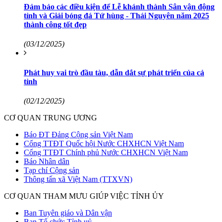
Đảm bảo các điều kiện để Lễ khánh thành Sân vận động
tỉnh và Giải bóng đá Tứ hùng - Thái Nguyên năm 2025
thành công tốt đẹp
(03/12/2025)
Phát huy vai trò đầu tàu, dẫn dắt sự phát triển của cả
tỉnh
(02/12/2025)
CƠ QUAN TRUNG ƯƠNG
Báo ĐT Đảng Cộng sản Việt Nam
Cổng TTĐT Quốc hội Nước CHXHCN Việt Nam
Cổng TTĐT Chính phủ Nước CHXHCN Việt Nam
Báo Nhân dân
Tạp chí Cộng sản
Thông tấn xã Việt Nam (TTXVN)
CƠ QUAN THAM MƯU GIÚP VIỆC TỈNH ỦY
Ban Tuyên giáo và Dân vận
Ban Tổ chức Tỉnh uỷ