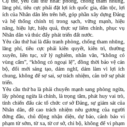
Cụ thể, yêu cầu thứ nhất: phòng, chống tham nhũng,
lãng phí, tiêu cực phải đặt lợi ích quốc gia, dân tộc, lợi
ích của Nhân dân lên trên hết, góp phần xây dựng Đảng
và hệ thống chính trị trong sạch, vững mạnh, hiệu
năng, hiệu lực, hiệu quả, thực sự liêm chính, phục vụ
Nhân dân và thúc đẩy phát triển đất nước.
Yêu cầu thứ hai là đấu tranh phòng, chống tham nhũng,
lãng phí, tiêu cực phải kiên quyết, kiên trì, thường
xuyên, liên tục, xử lý nghiêm, nhân văn, “không có
vùng cấm”, “không có ngoại lệ”, đồng thời bảo vệ cán
bộ, đổi mới sáng tạo, dám nghĩ, dám làm vì lợi ích
chung, không để sợ sai, sợ trách nhiệm, cản trở sự phát
triển.
Yêu cầu thứ ba là phải chuyển mạnh sang phòng ngừa,
lấy phòng ngừa là chính, là trọng tâm, phát huy vai trò,
tính chiến đấu các tổ chức cơ sở Đảng, sự giám sát của
Nhân dân, đề cao trách nhiệm nêu gương của người
đứng đầu, chủ động nhận diện, dự báo, cảnh báo vi
phạm từ sớm, từ xa, từ cơ sở, chi bộ, không để vi phạm