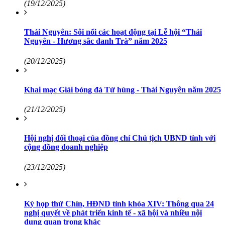
(19/12/2025)
Thái Nguyên: Sôi nổi các hoạt động tại Lễ hội “Thái
Nguyên - Hương sắc danh Trà” năm 2025
(20/12/2025)
Khai mạc Giải bóng đá Tứ hùng - Thái Nguyên năm 2025
(21/12/2025)
Hội nghị đối thoại của đồng chí Chủ tịch UBND tỉnh với
cộng đồng doanh nghiệp
(23/12/2025)
Kỳ họp thứ Chín, HĐND tỉnh khóa XIV: Thông qua 24
nghị quyết về phát triển kinh tế - xã hội và nhiều nội
dung quan trọng khác