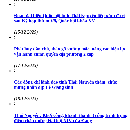
Đoàn đại biểu Quốc hội tỉnh Thái Nguyên tiếp xúc cử tri
sau Kỳ họp thứ mười, Quốc hội khóa XV
(15/12/2025)
Phát huy dân chủ, tháo gỡ vướng mắc, nâng cao hiệu lực
vận hành chính quyền địa phương 2 cấp
(17/12/2025)
Các đồng chí lãnh đạo tỉnh Thái Nguyên thăm, chúc
mừng nhân dịp Lễ Giáng sinh
(18/12/2025)
Thái Nguyên: Khởi công, khánh thành 3 công trình trọng
điểm chào mừng Đại hội XIV của Đảng