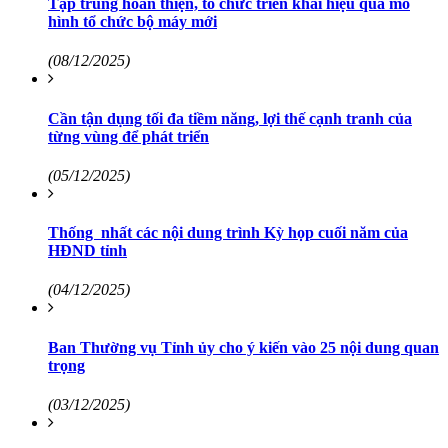
Tập trung hoàn thiện, tổ chức triển khai hiệu quả mô
hình tổ chức bộ máy mới
(08/12/2025)
Cần tận dụng tối đa tiềm năng, lợi thế cạnh tranh của
từng vùng để phát triển
(05/12/2025)
Thống nhất các nội dung trình Kỳ họp cuối năm của
HĐND tỉnh
(04/12/2025)
Ban Thường vụ Tỉnh ủy cho ý kiến vào 25 nội dung quan
trọng
(03/12/2025)