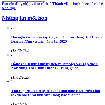
Bạn cần đăng nhập với tư cách là
Thành viên chính thức
để có thể
bình luận
Những tin mới hơn
Hội nghị kiểm điểm tập thể, cá nhân các đồng chí Ủy viên
Ban Thường vụ Tỉnh ủy năm 2025
(12/12/2025)
Đồng chí Bí thư Tỉnh ủy tiếp và làm việc với Tập đoàn
Xây dựng Thái Bình Dương (Trung Quốc)
(11/12/2025)
Thường trực Tỉnh ủy nắm bắt tình hình phát triển kinh
tế - xã hội 13 xã khu vực Đông Bắc của tỉnh
(13/12/2025)