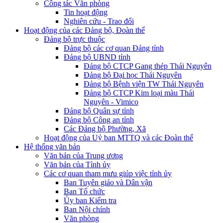
Công tác Văn phòng
Tin hoạt động
Nghiên cứu - Trao đổi
Hoạt động của các Đảng bộ, Đoàn thể
Đảng bộ trực thuộc
Đảng bộ các cơ quan Đảng tỉnh
Đảng bộ UBND tỉnh
Đảng bộ CTCP Gang thép Thái Nguyên
Đảng bộ Đại học Thái Nguyên
Đảng bộ Bệnh viện TW Thái Nguyên
Đảng bộ CTCP Kim loại màu Thái
Nguyên - Vimico
Đảng bộ Quân sự tỉnh
Đảng bộ Công an tỉnh
Các Đảng bộ Phường, Xã
Hoạt động của Uỷ ban MTTQ và các Đoàn thể
Hệ thống văn bản
Văn bản của Trung ương
Văn bản của Tỉnh ủy
Các cơ quan tham mưu giúp việc tỉnh ủy
Ban Tuyên giáo và Dân vận
Ban Tổ chức
Ủy ban Kiểm tra
Ban Nội chính
Văn phòng