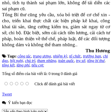
nhỏ, tích tụ thành sai phạm lớn, không để tái diễn các
sai phạm cũ.
Tổng Bí thư cũng yêu cầu, xóa bỏ triệt để cơ chế xin -
cho, triển khai thực chất các biện pháp kê khai, công
khai tài sản, tăng cường kiểm tra, giám sát ngay từ cơ
sở, chi bộ. Đặc biệt, sớm cải cách tiền lương, cải cách tư
pháp, hoàn thiện về thể chế, pháp luật, để các đối tượng
không dám và không thể tham nhũng..
Thu Hương
Tags:
công tác
,
trung ương
,
nhiệm kỳ
,
tổ chức
,
trưởng ban
,
chỉ
đạo
,
hội nghị
,
chủ trì
,
tham nhũng
,
toàn quốc
,
trụ sở
,
tổng bí thư
,
tổng kết
,
lãng phí
,
tiêu cực
Tổng số điểm của bài viết là: 0 trong 0 đánh giá
Click để đánh giá bài viết
Tweet
Ý kiến bạn đọc