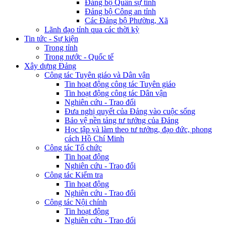
Đảng bộ Quân sự tỉnh
Đảng bộ Công an tỉnh
Các Đảng bộ Phường, Xã
Lãnh đạo tỉnh qua các thời kỳ
Tin tức - Sự kiện
Trong tỉnh
Trong nước - Quốc tế
Xây dựng Đảng
Công tác Tuyên giáo và Dân vận
Tin hoạt động công tác Tuyên giáo
Tin hoạt động công tác Dân vận
Nghiên cứu - Trao đổi
Đưa nghị quyết của Đảng vào cuộc sống
Bảo vệ nền tảng tư tưởng của Đảng
Học tập và làm theo tư tưởng, đạo đức, phong
cách Hồ Chí Minh
Công tác Tổ chức
Tin hoạt động
Nghiên cứu - Trao đổi
Công tác Kiểm tra
Tin hoạt động
Nghiên cứu - Trao đổi
Công tác Nội chính
Tin hoạt động
Nghiên cứu - Trao đổi