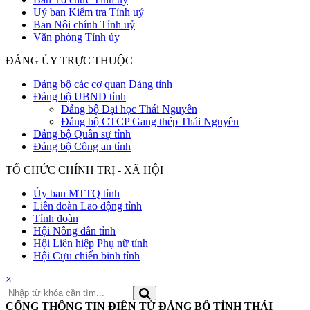
Uỷ ban Kiểm tra Tỉnh uỷ
Ban Nội chính Tỉnh uỷ
Văn phòng Tỉnh ủy
ĐẢNG ỦY TRỰC THUỘC
Đảng bộ các cơ quan Đảng tỉnh
Đảng bộ UBND tỉnh
Đảng bộ Đại học Thái Nguyên
Đảng bộ CTCP Gang thép Thái Nguyên
Đảng bộ Quân sự tỉnh
Đảng bộ Công an tỉnh
TỔ CHỨC CHÍNH TRỊ - XÃ HỘI
Ủy ban MTTQ tỉnh
Liên đoàn Lao động tỉnh
Tỉnh đoàn
Hội Nông dân tỉnh
Hội Liên hiệp Phụ nữ tỉnh
Hội Cựu chiến binh tỉnh
×
CỔNG THÔNG TIN ĐIỆN TỬ ĐẢNG BỘ TỈNH THÁI