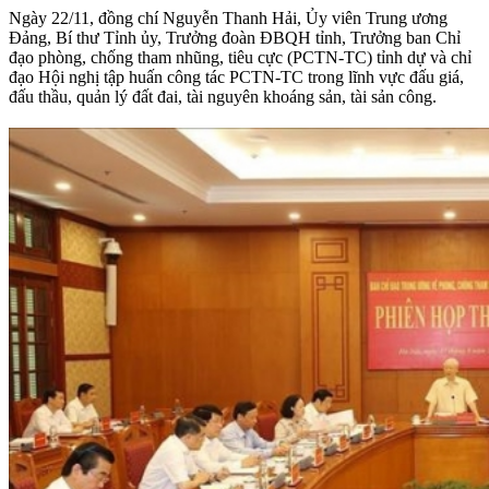
Ngày 22/11, đồng chí Nguyễn Thanh Hải, Ủy viên Trung ương
Đảng, Bí thư Tỉnh ủy, Trưởng đoàn ĐBQH tỉnh, Trưởng ban Chỉ
đạo phòng, chống tham nhũng, tiêu cực (PCTN-TC) tỉnh dự và chỉ
đạo Hội nghị tập huấn công tác PCTN-TC trong lĩnh vực đấu giá,
đấu thầu, quản lý đất đai, tài nguyên khoáng sản, tài sản công.