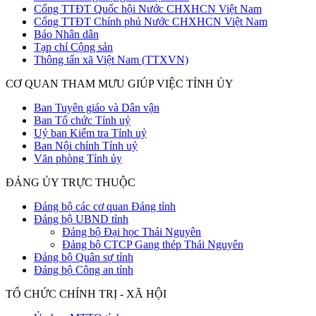
Cổng TTĐT Quốc hội Nước CHXHCN Việt Nam
Cổng TTĐT Chính phủ Nước CHXHCN Việt Nam
Báo Nhân dân
Tạp chí Cộng sản
Thông tấn xã Việt Nam (TTXVN)
CƠ QUAN THAM MƯU GIÚP VIỆC TỈNH ỦY
Ban Tuyên giáo và Dân vận
Ban Tổ chức Tỉnh uỷ
Uỷ ban Kiểm tra Tỉnh uỷ
Ban Nội chính Tỉnh uỷ
Văn phòng Tỉnh ủy
ĐẢNG ỦY TRỰC THUỘC
Đảng bộ các cơ quan Đảng tỉnh
Đảng bộ UBND tỉnh
Đảng bộ Đại học Thái Nguyên
Đảng bộ CTCP Gang thép Thái Nguyên
Đảng bộ Quân sự tỉnh
Đảng bộ Công an tỉnh
TỔ CHỨC CHÍNH TRỊ - XÃ HỘI