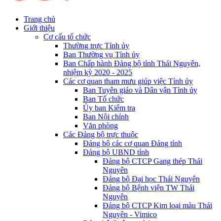
Trang chủ
Giới thiệu
Cơ cấu tổ chức
Thường trực Tỉnh ủy
Ban Thường vụ Tỉnh ủy
Ban Chấp hành Đảng bộ tỉnh Thái Nguyên,
nhiệm kỳ 2020 - 2025
Các cơ quan tham mưu giúp việc Tỉnh ủy
Ban Tuyên giáo và Dân vận Tỉnh ủy
Ban Tổ chức
Ủy ban Kiểm tra
Ban Nội chính
Văn phòng
Các Đảng bộ trực thuộc
Đảng bộ các cơ quan Đảng tỉnh
Đảng bộ UBND tỉnh
Đảng bộ CTCP Gang thép Thái
Nguyên
Đảng bộ Đại học Thái Nguyên
Đảng bộ Bệnh viện TW Thái
Nguyên
Đảng bộ CTCP Kim loại màu Thái
Nguyên - Vimico