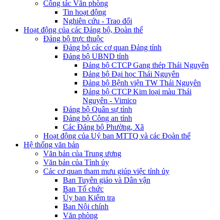
Công tác Văn phòng
Tin hoạt động
Nghiên cứu - Trao đổi
Hoạt động của các Đảng bộ, Đoàn thể
Đảng bộ trực thuộc
Đảng bộ các cơ quan Đảng tỉnh
Đảng bộ UBND tỉnh
Đảng bộ CTCP Gang thép Thái Nguyên
Đảng bộ Đại học Thái Nguyên
Đảng bộ Bệnh viện TW Thái Nguyên
Đảng bộ CTCP Kim loại màu Thái
Nguyên - Vimico
Đảng bộ Quân sự tỉnh
Đảng bộ Công an tỉnh
Các Đảng bộ Phường, Xã
Hoạt động của Uỷ ban MTTQ và các Đoàn thể
Hệ thống văn bản
Văn bản của Trung ương
Văn bản của Tỉnh ủy
Các cơ quan tham mưu giúp việc tỉnh ủy
Ban Tuyên giáo và Dân vận
Ban Tổ chức
Ủy ban Kiểm tra
Ban Nội chính
Văn phòng