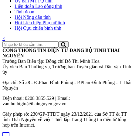
Ủy ban MTTQ tỉnh
Liên đoàn Lao động tỉnh
Tỉnh đoàn
Hội Nông dân tỉnh
Hội Liên hiệp Phụ nữ tỉnh
Hội Cựu chiến binh tỉnh
×
CỔNG THÔNG TIN ĐIỆN TỬ ĐẢNG BỘ TỈNH THÁI
NGUYÊN
Trưởng Ban Biên tập: Đồng chí Đỗ Thị Minh Hoa
Ủy viên Ban Thường vụ, Trưởng ban Tuyên giáo và Dân vận Tỉnh
ủy
Địa chỉ: Số 28 - Đ.Phan Đình Phùng - P.Phan Đình Phùng - T.Thái
Nguyên
Điện thoại: 0208 3855.529 | Email:
vanthu.btgtu@thainguyen.gov.vn
Giấy phép số: 230/GP-TTĐT ngày 23/12/2021 của Sở TT & TT
tỉnh Thái Nguyên về việc Thiết lập Trang Thông tin điện tử tổng
hợp trên Internet.