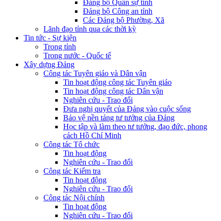
Đảng bộ Quân sự tỉnh
Đảng bộ Công an tỉnh
Các Đảng bộ Phường, Xã
Lãnh đạo tỉnh qua các thời kỳ
Tin tức - Sự kiện
Trong tỉnh
Trong nước - Quốc tế
Xây dựng Đảng
Công tác Tuyên giáo và Dân vận
Tin hoạt động công tác Tuyên giáo
Tin hoạt động công tác Dân vận
Nghiên cứu - Trao đổi
Đưa nghị quyết của Đảng vào cuộc sống
Bảo vệ nền tảng tư tưởng của Đảng
Học tập và làm theo tư tưởng, đạo đức, phong
cách Hồ Chí Minh
Công tác Tổ chức
Tin hoạt động
Nghiên cứu - Trao đổi
Công tác Kiểm tra
Tin hoạt động
Nghiên cứu - Trao đổi
Công tác Nội chính
Tin hoạt động
Nghiên cứu - Trao đổi