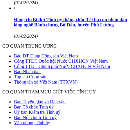
(01/02/2024)
Đồng chí Bí thư Tỉnh uỷ thăm, chúc Tết bà con nhân dân
làng nghề Bánh chưng Bờ Đậu, huyện Phú Lương
(01/02/2024)
CƠ QUAN TRUNG ƯƠNG
Báo ĐT Đảng Cộng sản Việt Nam
Cổng TTĐT Quốc hội Nước CHXHCN Việt Nam
Cổng TTĐT Chính phủ Nước CHXHCN Việt Nam
Báo Nhân dân
Tạp chí Cộng sản
Thông tấn xã Việt Nam (TTXVN)
CƠ QUAN THAM MƯU GIÚP VIỆC TỈNH ỦY
Ban Tuyên giáo và Dân vận
Ban Tổ chức Tỉnh uỷ
Uỷ ban Kiểm tra Tỉnh uỷ
Ban Nội chính Tỉnh uỷ
Văn phòng Tỉnh ủy