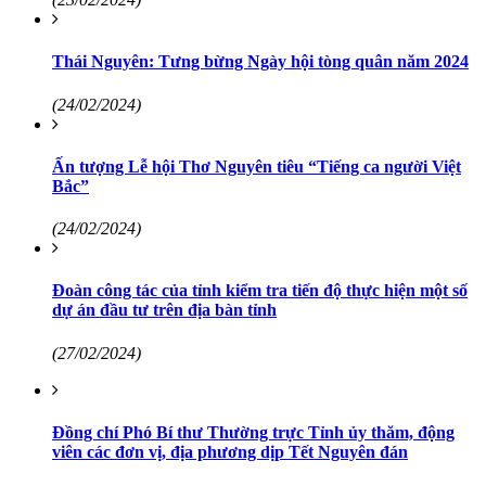
Thái Nguyên: Tưng bừng Ngày hội tòng quân năm 2024
(24/02/2024)
Ấn tượng Lễ hội Thơ Nguyên tiêu “Tiếng ca người Việt
Bắc”
(24/02/2024)
Đoàn công tác của tỉnh kiểm tra tiến độ thực hiện một số
dự án đầu tư trên địa bàn tỉnh
(27/02/2024)
Đồng chí Phó Bí thư Thường trực Tỉnh ủy thăm, động
viên các đơn vị, địa phương dịp Tết Nguyên đán