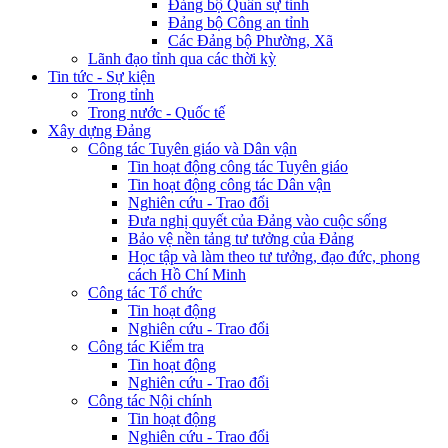
Đảng bộ Quân sự tỉnh
Đảng bộ Công an tỉnh
Các Đảng bộ Phường, Xã
Lãnh đạo tỉnh qua các thời kỳ
Tin tức - Sự kiện
Trong tỉnh
Trong nước - Quốc tế
Xây dựng Đảng
Công tác Tuyên giáo và Dân vận
Tin hoạt động công tác Tuyên giáo
Tin hoạt động công tác Dân vận
Nghiên cứu - Trao đổi
Đưa nghị quyết của Đảng vào cuộc sống
Bảo vệ nền tảng tư tưởng của Đảng
Học tập và làm theo tư tưởng, đạo đức, phong
cách Hồ Chí Minh
Công tác Tổ chức
Tin hoạt động
Nghiên cứu - Trao đổi
Công tác Kiểm tra
Tin hoạt động
Nghiên cứu - Trao đổi
Công tác Nội chính
Tin hoạt động
Nghiên cứu - Trao đổi