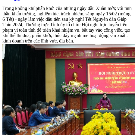
Trong không khí phấn khởi của những ngày đầu Xuân mới; với tinh
thần khẩn trương, nghiêm túc, trách nhiệm, sáng ngày 15/02 (mùng
6 Tết) - ngày làm việc đầu tiên sau kỳ nghỉ Tết Nguyên đán Giáp
Thìn 2024, Thường trực Tỉnh ủy tổ chức Hội nghị trực tuyến trên
phạm vi toàn tỉnh để triển khai nhiệm vụ, bắt tay vào công việc, tạo
khí thế thi đua, phấn khởi, thúc đẩy mạnh mẽ hoạt động sản xuất -
kinh doanh trên các lĩnh vực, địa bàn.