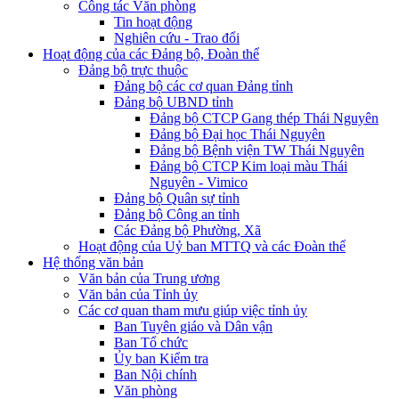
Công tác Văn phòng
Tin hoạt động
Nghiên cứu - Trao đổi
Hoạt động của các Đảng bộ, Đoàn thể
Đảng bộ trực thuộc
Đảng bộ các cơ quan Đảng tỉnh
Đảng bộ UBND tỉnh
Đảng bộ CTCP Gang thép Thái Nguyên
Đảng bộ Đại học Thái Nguyên
Đảng bộ Bệnh viện TW Thái Nguyên
Đảng bộ CTCP Kim loại màu Thái
Nguyên - Vimico
Đảng bộ Quân sự tỉnh
Đảng bộ Công an tỉnh
Các Đảng bộ Phường, Xã
Hoạt động của Uỷ ban MTTQ và các Đoàn thể
Hệ thống văn bản
Văn bản của Trung ương
Văn bản của Tỉnh ủy
Các cơ quan tham mưu giúp việc tỉnh ủy
Ban Tuyên giáo và Dân vận
Ban Tổ chức
Ủy ban Kiểm tra
Ban Nội chính
Văn phòng