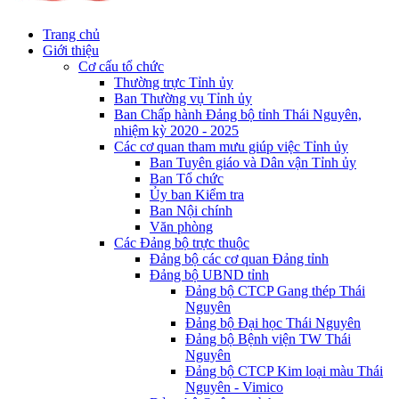
Trang chủ
Giới thiệu
Cơ cấu tổ chức
Thường trực Tỉnh ủy
Ban Thường vụ Tỉnh ủy
Ban Chấp hành Đảng bộ tỉnh Thái Nguyên,
nhiệm kỳ 2020 - 2025
Các cơ quan tham mưu giúp việc Tỉnh ủy
Ban Tuyên giáo và Dân vận Tỉnh ủy
Ban Tổ chức
Ủy ban Kiểm tra
Ban Nội chính
Văn phòng
Các Đảng bộ trực thuộc
Đảng bộ các cơ quan Đảng tỉnh
Đảng bộ UBND tỉnh
Đảng bộ CTCP Gang thép Thái
Nguyên
Đảng bộ Đại học Thái Nguyên
Đảng bộ Bệnh viện TW Thái
Nguyên
Đảng bộ CTCP Kim loại màu Thái
Nguyên - Vimico