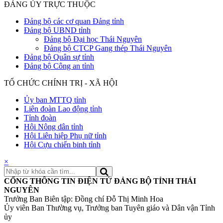
ĐẢNG ỦY TRỰC THUỘC
Đảng bộ các cơ quan Đảng tỉnh
Đảng bộ UBND tỉnh
Đảng bộ Đại học Thái Nguyên
Đảng bộ CTCP Gang thép Thái Nguyên
Đảng bộ Quân sự tỉnh
Đảng bộ Công an tỉnh
TỔ CHỨC CHÍNH TRỊ - XÃ HỘI
Ủy ban MTTQ tỉnh
Liên đoàn Lao động tỉnh
Tỉnh đoàn
Hội Nông dân tỉnh
Hội Liên hiệp Phụ nữ tỉnh
Hội Cựu chiến binh tỉnh
×
CỔNG THÔNG TIN ĐIỆN TỬ ĐẢNG BỘ TỈNH THÁI
NGUYÊN
Trưởng Ban Biên tập: Đồng chí Đỗ Thị Minh Hoa
Ủy viên Ban Thường vụ, Trưởng ban Tuyên giáo và Dân vận Tỉnh
ủy