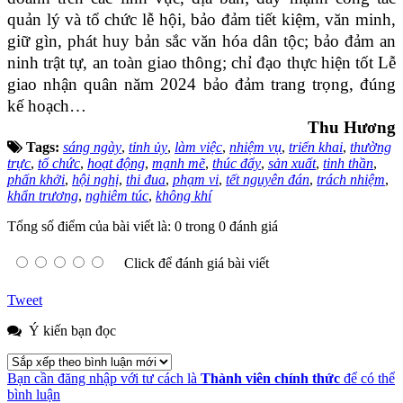
quản lý và tổ chức lễ hội, bảo đảm tiết kiệm, văn minh,
giữ gìn, phát huy bản sắc văn hóa dân tộc; bảo đảm an
ninh trật tự, an toàn giao thông; chỉ đạo thực hiện tốt Lễ
giao nhận quân năm 2024 bảo đảm trang trọng, đúng
kế hoạch…
Thu Hương
Tags:
sáng ngày
,
tỉnh ủy
,
làm việc
,
nhiệm vụ
,
triển khai
,
thường
trực
,
tổ chức
,
hoạt động
,
mạnh mẽ
,
thúc đẩy
,
sản xuất
,
tinh thần
,
phấn khởi
,
hội nghị
,
thi đua
,
phạm vi
,
tết nguyên đán
,
trách nhiệm
,
khẩn trương
,
nghiêm túc
,
không khí
Tổng số điểm của bài viết là: 0 trong 0 đánh giá
Click để đánh giá bài viết
Tweet
Ý kiến bạn đọc
Bạn cần đăng nhập với tư cách là
Thành viên chính thức
để có thể
bình luận