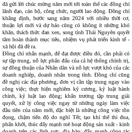
đã gửi lời chúc mừng năm mới tới toàn thể các đồng chí
lãnh đạo, cán bộ, công chức, người lao động. Đồng chí
khẳng định, bước sang năm 2024 với nhiều thời cơ,
thuận lợi mới và dự báo cũng có không ít những khó
khăn, thách thức đan xen, song tỉnh Thái Nguyên quyết
tâm hoàn thành mục tiêu, nhiệm vụ phát triển kinh tế -
xã hội đã đề ra.
Đồng chí nhấn mạnh, để đạt được điều đó, cần phải có
sự tập trung, nỗ lực phấn đấu của cả hệ thống chính trị,
sự đồng thuận của Nhân dân và nỗ lực vượt khó của các
doanh nghiệp, doanh nhân trong tỉnh. Đồng chí cũng
đề nghị các địa phương, đơn vị cần tập trung ngay vào
công việc; thực hiện nghiêm kỷ cương, kỷ luật hành
chính, kỷ luật lao động; khẩn trương tập trung giải
quyết, xử lý công việc ngay từ những ngày làm việc
đầu tiên của năm mới, đặc biệt là những công việc tồn
đọng, chậm tiến độ do nghỉ Tết; tạo khí thế thi đua,
phấn khởi, thúc đẩy mạnh mẽ hoạt động sản xuất - kinh
doanh trên các lĩnh vực, địa bàn; đẩy mạnh công tác