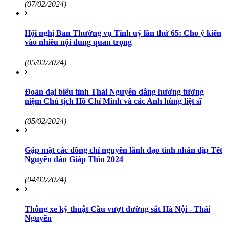
(07/02/2024)
Hội nghị Ban Thường vụ Tỉnh uỷ lần thứ 65: Cho ý kiến
vào nhiều nội dung quan trọng
(05/02/2024)
Đoàn đại biểu tỉnh Thái Nguyên dâng hương tưởng
niệm Chủ tịch Hồ Chí Minh và các Anh hùng liệt sĩ
(05/02/2024)
Gặp mặt các đồng chí nguyên lãnh đạo tỉnh nhân dịp Tết
Nguyên đán Giáp Thìn 2024
(04/02/2024)
Thông xe kỹ thuật Cầu vượt đường sắt Hà Nội - Thái
Nguyên