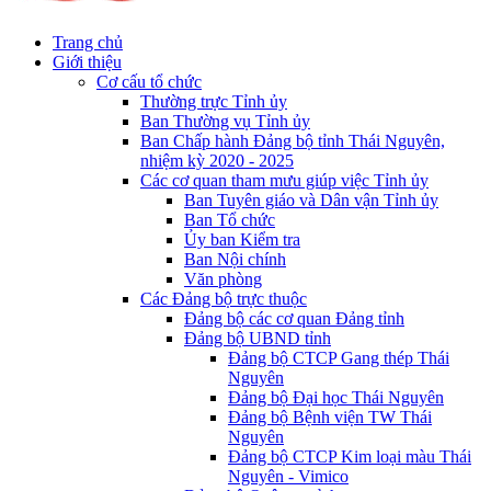
Trang chủ
Giới thiệu
Cơ cấu tổ chức
Thường trực Tỉnh ủy
Ban Thường vụ Tỉnh ủy
Ban Chấp hành Đảng bộ tỉnh Thái Nguyên,
nhiệm kỳ 2020 - 2025
Các cơ quan tham mưu giúp việc Tỉnh ủy
Ban Tuyên giáo và Dân vận Tỉnh ủy
Ban Tổ chức
Ủy ban Kiểm tra
Ban Nội chính
Văn phòng
Các Đảng bộ trực thuộc
Đảng bộ các cơ quan Đảng tỉnh
Đảng bộ UBND tỉnh
Đảng bộ CTCP Gang thép Thái
Nguyên
Đảng bộ Đại học Thái Nguyên
Đảng bộ Bệnh viện TW Thái
Nguyên
Đảng bộ CTCP Kim loại màu Thái
Nguyên - Vimico