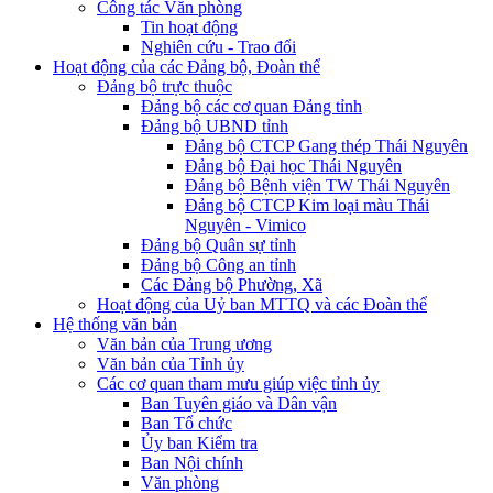
Công tác Văn phòng
Tin hoạt động
Nghiên cứu - Trao đổi
Hoạt động của các Đảng bộ, Đoàn thể
Đảng bộ trực thuộc
Đảng bộ các cơ quan Đảng tỉnh
Đảng bộ UBND tỉnh
Đảng bộ CTCP Gang thép Thái Nguyên
Đảng bộ Đại học Thái Nguyên
Đảng bộ Bệnh viện TW Thái Nguyên
Đảng bộ CTCP Kim loại màu Thái
Nguyên - Vimico
Đảng bộ Quân sự tỉnh
Đảng bộ Công an tỉnh
Các Đảng bộ Phường, Xã
Hoạt động của Uỷ ban MTTQ và các Đoàn thể
Hệ thống văn bản
Văn bản của Trung ương
Văn bản của Tỉnh ủy
Các cơ quan tham mưu giúp việc tỉnh ủy
Ban Tuyên giáo và Dân vận
Ban Tổ chức
Ủy ban Kiểm tra
Ban Nội chính
Văn phòng