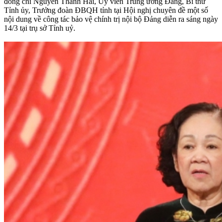
đồng chí Nguyễn Thanh Hải, Ủy viên Trung ương Đảng, Bí thư
Tỉnh ủy, Trưởng đoàn ĐBQH tỉnh tại Hội nghị chuyên đề một số
nội dung về công tác bảo vệ chính trị nội bộ Đảng diễn ra sáng ngày
14/3 tại trụ sở Tỉnh uỷ.