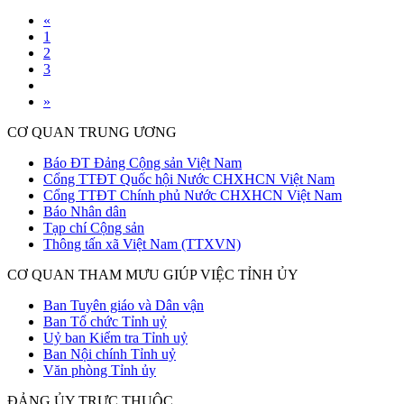
«
1
2
3
»
CƠ QUAN TRUNG ƯƠNG
Báo ĐT Đảng Cộng sản Việt Nam
Cổng TTĐT Quốc hội Nước CHXHCN Việt Nam
Cổng TTĐT Chính phủ Nước CHXHCN Việt Nam
Báo Nhân dân
Tạp chí Cộng sản
Thông tấn xã Việt Nam (TTXVN)
CƠ QUAN THAM MƯU GIÚP VIỆC TỈNH ỦY
Ban Tuyên giáo và Dân vận
Ban Tổ chức Tỉnh uỷ
Uỷ ban Kiểm tra Tỉnh uỷ
Ban Nội chính Tỉnh uỷ
Văn phòng Tỉnh ủy
ĐẢNG ỦY TRỰC THUỘC