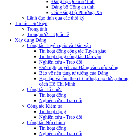
Đảng bộ Quân sự tỉnh
Đảng bộ Công an tỉnh
Các Đảng bộ Phường, Xã
Lãnh đạo tỉnh qua các thời kỳ
Tin tức - Sự kiện
Trong tỉnh
Trong nước - Quốc tế
Xây dựng Đảng
Công tác Tuyên giáo và Dân vận
Tin hoạt động công tác Tuyên giáo
Tin hoạt động công tác Dân vận
Nghiên cứu - Trao đổi
Đưa nghị quyết của Đảng vào cuộc sống
Bảo vệ nền tảng tư tưởng của Đảng
Học tập và làm theo tư tưởng, đạo đức, phong
cách Hồ Chí Minh
Công tác Tổ chức
Tin hoạt động
Nghiên cứu - Trao đổi
Công tác Kiểm tra
Tin hoạt động
Nghiên cứu - Trao đổi
Công tác Nội chính
Tin hoạt động
Nghiên cứu - Trao đổi