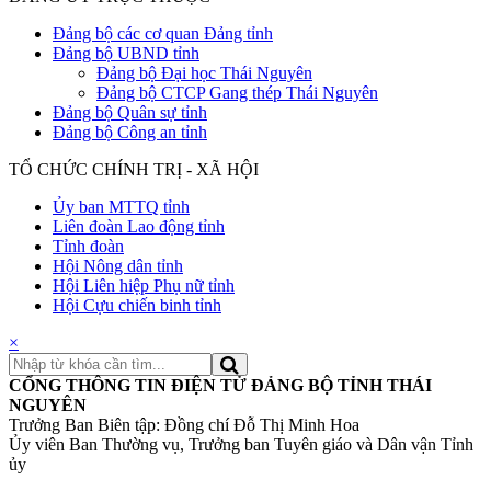
Đảng bộ các cơ quan Đảng tỉnh
Đảng bộ UBND tỉnh
Đảng bộ Đại học Thái Nguyên
Đảng bộ CTCP Gang thép Thái Nguyên
Đảng bộ Quân sự tỉnh
Đảng bộ Công an tỉnh
TỔ CHỨC CHÍNH TRỊ - XÃ HỘI
Ủy ban MTTQ tỉnh
Liên đoàn Lao động tỉnh
Tỉnh đoàn
Hội Nông dân tỉnh
Hội Liên hiệp Phụ nữ tỉnh
Hội Cựu chiến binh tỉnh
×
CỔNG THÔNG TIN ĐIỆN TỬ ĐẢNG BỘ TỈNH THÁI
NGUYÊN
Trưởng Ban Biên tập: Đồng chí Đỗ Thị Minh Hoa
Ủy viên Ban Thường vụ, Trưởng ban Tuyên giáo và Dân vận Tỉnh
ủy