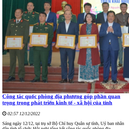
Công tác quốc phòng địa phương góp phần quan
trọng trong phát triển kinh tế - xã hội của tỉnh
02:57 12/12/2022
Sáng ngày 12/12, tại trụ sở Bộ Chỉ huy Quân sự tỉnh, Uỷ ban nhân
dân tỉnh tổ chức Hội nghị tổng kết công tác quốc phòng địa