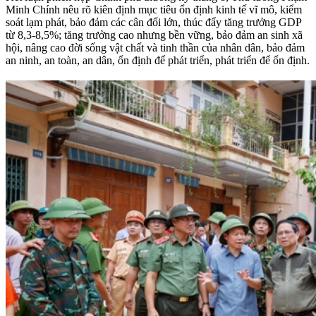
Minh Chính nêu rõ kiên định mục tiêu ổn định kinh tế vĩ mô, kiểm
soát lạm phát, bảo đảm các cân đối lớn, thúc đẩy tăng trưởng GDP
từ 8,3-8,5%; tăng trưởng cao nhưng bền vững, bảo đảm an sinh xã
hội, nâng cao đời sống vật chất và tinh thần của nhân dân, bảo đảm
an ninh, an toàn, an dân, ổn định để phát triển, phát triển để ổn định.