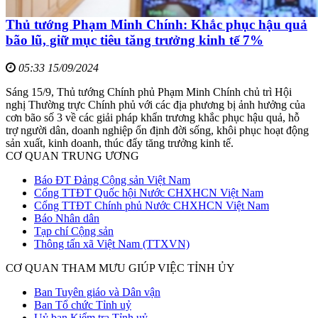
Thủ tướng Phạm Minh Chính: Khắc phục hậu quả
bão lũ, giữ mục tiêu tăng trưởng kinh tế 7%
05:33 15/09/2024
Sáng 15/9, Thủ tướng Chính phủ Phạm Minh Chính chủ trì Hội
nghị Thường trực Chính phủ với các địa phương bị ảnh hưởng của
cơn bão số 3 về các giải pháp khẩn trương khắc phục hậu quả, hỗ
trợ người dân, doanh nghiệp ổn định đời sống, khôi phục hoạt động
sản xuất, kinh doanh, thúc đẩy tăng trưởng kinh tế.
CƠ QUAN TRUNG ƯƠNG
Báo ĐT Đảng Cộng sản Việt Nam
Cổng TTĐT Quốc hội Nước CHXHCN Việt Nam
Cổng TTĐT Chính phủ Nước CHXHCN Việt Nam
Báo Nhân dân
Tạp chí Cộng sản
Thông tấn xã Việt Nam (TTXVN)
CƠ QUAN THAM MƯU GIÚP VIỆC TỈNH ỦY
Ban Tuyên giáo và Dân vận
Ban Tổ chức Tỉnh uỷ
Uỷ ban Kiểm tra Tỉnh uỷ