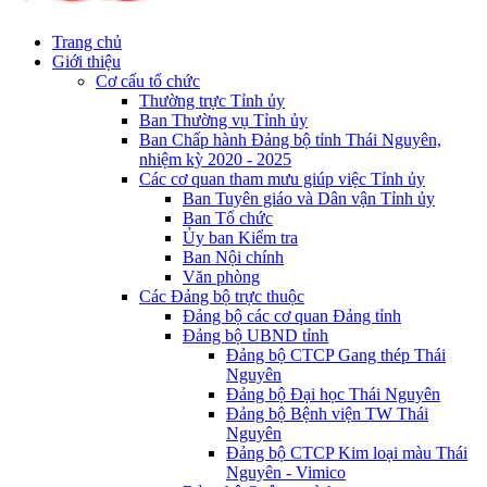
Trang chủ
Giới thiệu
Cơ cấu tổ chức
Thường trực Tỉnh ủy
Ban Thường vụ Tỉnh ủy
Ban Chấp hành Đảng bộ tỉnh Thái Nguyên,
nhiệm kỳ 2020 - 2025
Các cơ quan tham mưu giúp việc Tỉnh ủy
Ban Tuyên giáo và Dân vận Tỉnh ủy
Ban Tổ chức
Ủy ban Kiểm tra
Ban Nội chính
Văn phòng
Các Đảng bộ trực thuộc
Đảng bộ các cơ quan Đảng tỉnh
Đảng bộ UBND tỉnh
Đảng bộ CTCP Gang thép Thái
Nguyên
Đảng bộ Đại học Thái Nguyên
Đảng bộ Bệnh viện TW Thái
Nguyên
Đảng bộ CTCP Kim loại màu Thái
Nguyên - Vimico