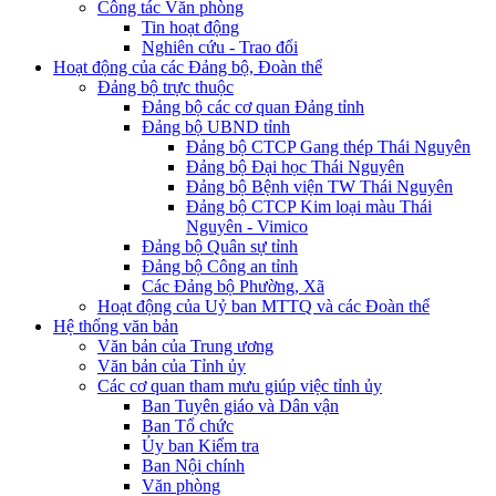
Công tác Văn phòng
Tin hoạt động
Nghiên cứu - Trao đổi
Hoạt động của các Đảng bộ, Đoàn thể
Đảng bộ trực thuộc
Đảng bộ các cơ quan Đảng tỉnh
Đảng bộ UBND tỉnh
Đảng bộ CTCP Gang thép Thái Nguyên
Đảng bộ Đại học Thái Nguyên
Đảng bộ Bệnh viện TW Thái Nguyên
Đảng bộ CTCP Kim loại màu Thái
Nguyên - Vimico
Đảng bộ Quân sự tỉnh
Đảng bộ Công an tỉnh
Các Đảng bộ Phường, Xã
Hoạt động của Uỷ ban MTTQ và các Đoàn thể
Hệ thống văn bản
Văn bản của Trung ương
Văn bản của Tỉnh ủy
Các cơ quan tham mưu giúp việc tỉnh ủy
Ban Tuyên giáo và Dân vận
Ban Tổ chức
Ủy ban Kiểm tra
Ban Nội chính
Văn phòng