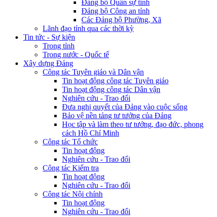
Đảng bộ Quân sự tỉnh
Đảng bộ Công an tỉnh
Các Đảng bộ Phường, Xã
Lãnh đạo tỉnh qua các thời kỳ
Tin tức - Sự kiện
Trong tỉnh
Trong nước - Quốc tế
Xây dựng Đảng
Công tác Tuyên giáo và Dân vận
Tin hoạt động công tác Tuyên giáo
Tin hoạt động công tác Dân vận
Nghiên cứu - Trao đổi
Đưa nghị quyết của Đảng vào cuộc sống
Bảo vệ nền tảng tư tưởng của Đảng
Học tập và làm theo tư tưởng, đạo đức, phong
cách Hồ Chí Minh
Công tác Tổ chức
Tin hoạt động
Nghiên cứu - Trao đổi
Công tác Kiểm tra
Tin hoạt động
Nghiên cứu - Trao đổi
Công tác Nội chính
Tin hoạt động
Nghiên cứu - Trao đổi