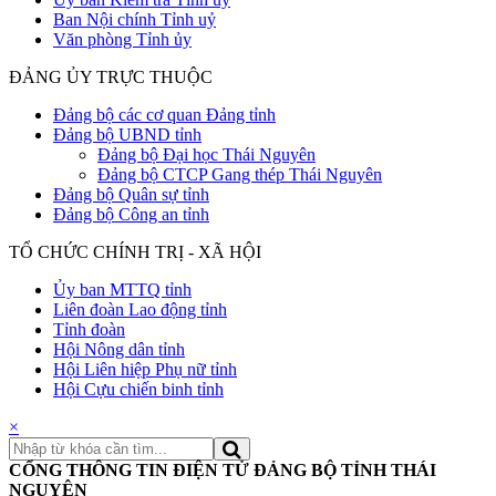
Ban Nội chính Tỉnh uỷ
Văn phòng Tỉnh ủy
ĐẢNG ỦY TRỰC THUỘC
Đảng bộ các cơ quan Đảng tỉnh
Đảng bộ UBND tỉnh
Đảng bộ Đại học Thái Nguyên
Đảng bộ CTCP Gang thép Thái Nguyên
Đảng bộ Quân sự tỉnh
Đảng bộ Công an tỉnh
TỔ CHỨC CHÍNH TRỊ - XÃ HỘI
Ủy ban MTTQ tỉnh
Liên đoàn Lao động tỉnh
Tỉnh đoàn
Hội Nông dân tỉnh
Hội Liên hiệp Phụ nữ tỉnh
Hội Cựu chiến binh tỉnh
×
CỔNG THÔNG TIN ĐIỆN TỬ ĐẢNG BỘ TỈNH THÁI
NGUYÊN