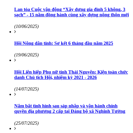
Lan tỏa Cuộc vận động “Xây dựng gia đình 5 không, 3
sạch” - 15 năm đồng hành cùng xây dựng nông thôn mới
(10/06/2025)
Hội Nông dân tỉnh: Sơ kết 6 tháng đầu năm 2025
(19/06/2025)
Hội Liên hiệp Phụ nữ tỉnh Thái Nguyên: Kiện toàn chức
danh Chủ tịch Hội, nhiệm kỳ 2021 - 2026
(14/07/2025)
Nắm bắt tình hình sau sáp nhập và vận hành chính
quyền địa phương 2 cấp tại Đảng bộ xã Nghinh Tường
(25/07/2025)