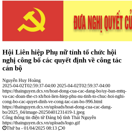
Hội Liên hiệp Phụ nữ tỉnh tổ chức hội
nghị công bố các quyết định về công tác
cán bộ
Nguyễn Huy Hoàng
2025-04-02T02:59:37-04:00
2025-04-02T02:59:37-04:00
https://thainguyen.dcs.vn/hoat-dong-cua-cac-dang-bo/uy-ban-mttq-
va-cac-doan-the-ct-xh/hoi-lien-hiep-phu-nu-tinh-to-chuc-hoi-nghi-
cong-bo-cac-quyet-dinh-ve-cong-tac-can-bo-996.html
https://thainguyen.dcs.vn/uploads/hoat-dong-cua-cac-dang-
bo/2025_04/image-20250401231419-1.jpeg
Cổng thông tin điện tử Đảng bộ tỉnh Thái Nguyên
https://thainguyen.dcs.vn/uploads/logo.gif
Thứ ba - 01/04/2025 08:13
0