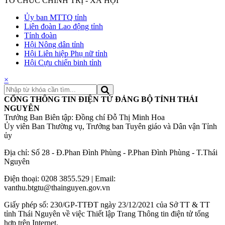
TỔ CHỨC CHÍNH TRỊ - XÃ HỘI
Ủy ban MTTQ tỉnh
Liên đoàn Lao động tỉnh
Tỉnh đoàn
Hội Nông dân tỉnh
Hội Liên hiệp Phụ nữ tỉnh
Hội Cựu chiến binh tỉnh
×
CỔNG THÔNG TIN ĐIỆN TỬ ĐẢNG BỘ TỈNH THÁI
NGUYÊN
Trưởng Ban Biên tập: Đồng chí Đỗ Thị Minh Hoa
Ủy viên Ban Thường vụ, Trưởng ban Tuyên giáo và Dân vận Tỉnh
ủy
Địa chỉ: Số 28 - Đ.Phan Đình Phùng - P.Phan Đình Phùng - T.Thái
Nguyên
Điện thoại: 0208 3855.529 | Email:
vanthu.btgtu@thainguyen.gov.vn
Giấy phép số: 230/GP-TTĐT ngày 23/12/2021 của Sở TT & TT
tỉnh Thái Nguyên về việc Thiết lập Trang Thông tin điện tử tổng
hợp trên Internet.