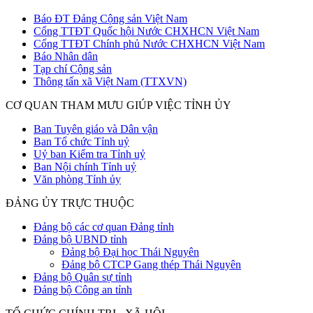
Báo ĐT Đảng Cộng sản Việt Nam
Cổng TTĐT Quốc hội Nước CHXHCN Việt Nam
Cổng TTĐT Chính phủ Nước CHXHCN Việt Nam
Báo Nhân dân
Tạp chí Cộng sản
Thông tấn xã Việt Nam (TTXVN)
CƠ QUAN THAM MƯU GIÚP VIỆC TỈNH ỦY
Ban Tuyên giáo và Dân vận
Ban Tổ chức Tỉnh uỷ
Uỷ ban Kiểm tra Tỉnh uỷ
Ban Nội chính Tỉnh uỷ
Văn phòng Tỉnh ủy
ĐẢNG ỦY TRỰC THUỘC
Đảng bộ các cơ quan Đảng tỉnh
Đảng bộ UBND tỉnh
Đảng bộ Đại học Thái Nguyên
Đảng bộ CTCP Gang thép Thái Nguyên
Đảng bộ Quân sự tỉnh
Đảng bộ Công an tỉnh