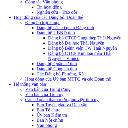
Công tác Văn phòng
Tin hoạt động
Nghiên cứu - Trao đổi
Hoạt động của các Đảng bộ, Đoàn thể
Đảng bộ trực thuộc
Đảng bộ các cơ quan Đảng tỉnh
Đảng bộ UBND tỉnh
Đảng bộ CTCP Gang thép Thái Nguyên
Đảng bộ Đại học Thái Nguyên
Đảng bộ Bệnh viện TW Thái Nguyên
Đảng bộ CTCP Kim loại màu Thái
Nguyên - Vimico
Đảng bộ Quân sự tỉnh
Đảng bộ Công an tỉnh
Các Đảng bộ Phường, Xã
Hoạt động của Uỷ ban MTTQ và các Đoàn thể
Hệ thống văn bản
Văn bản của Trung ương
Văn bản của Tỉnh ủy
Các cơ quan tham mưu giúp việc tỉnh ủy
Ban Tuyên giáo và Dân vận
Ban Tổ chức
Ủy ban Kiểm tra
Ban Nội chính
Văn phòng