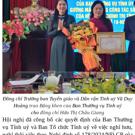
Đồng chí Trưởng ban Tuyên giáo và Dân vận Tỉnh uỷ Vũ Duy
Hoàng
trao Bằng khen của
Ban Thường vụ Tỉnh uỷ
cho
đồng chí Hứa Thị Châu Giang
Hội nghị đã công bố các quyết định của Ban Thường
vụ Tỉnh uỷ và Ban Tổ chức Tỉnh uỷ về việc nghỉ hưu,
nghỉ thôi việc theo Nghị định số 178/2024/NĐ-CP của