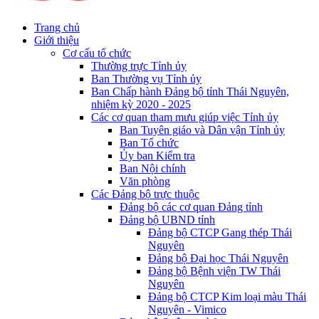
Trang chủ
Giới thiệu
Cơ cấu tổ chức
Thường trực Tỉnh ủy
Ban Thường vụ Tỉnh ủy
Ban Chấp hành Đảng bộ tỉnh Thái Nguyên,
nhiệm kỳ 2020 - 2025
Các cơ quan tham mưu giúp việc Tỉnh ủy
Ban Tuyên giáo và Dân vận Tỉnh ủy
Ban Tổ chức
Ủy ban Kiểm tra
Ban Nội chính
Văn phòng
Các Đảng bộ trực thuộc
Đảng bộ các cơ quan Đảng tỉnh
Đảng bộ UBND tỉnh
Đảng bộ CTCP Gang thép Thái
Nguyên
Đảng bộ Đại học Thái Nguyên
Đảng bộ Bệnh viện TW Thái
Nguyên
Đảng bộ CTCP Kim loại màu Thái
Nguyên - Vimico