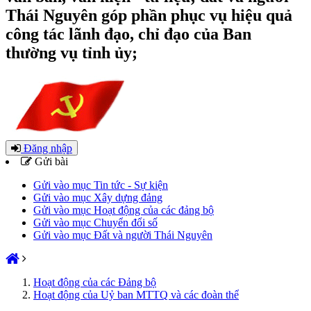
Thái Nguyên góp phần phục vụ hiệu quả
công tác lãnh đạo, chỉ đạo của Ban
thường vụ tỉnh ủy;
Đăng nhập
Gửi bài
Gửi vào mục Tin tức - Sự kiện
Gửi vào mục Xây dựng đảng
Gửi vào mục Hoạt động của các đảng bộ
Gửi vào mục Chuyển đổi số
Gửi vào mục Đất và người Thái Nguyên
Hoạt động của các Đảng bộ
Hoạt động của Uỷ ban MTTQ và các đoàn thể