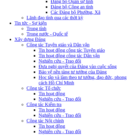
Đảng bộ Quân sự tỉnh
Đảng bộ Công an tỉnh
Các Đảng bộ Phường, Xã
Lãnh đạo tỉnh qua các thời kỳ
Tin tức - Sự kiện
Trong tỉnh
Trong nước - Quốc tế
Xây dựng Đảng
Công tác Tuyên giáo và Dân vận
Tin hoạt động công tác Tuyên giáo
Tin hoạt động công tác Dân vận
Nghiên cứu - Trao đổi
Đưa nghị quyết của Đảng vào cuộc sống
Bảo vệ nền tảng tư tưởng của Đảng
Học tập và làm theo tư tưởng, đạo đức, phong
cách Hồ Chí Minh
Công tác Tổ chức
Tin hoạt động
Nghiên cứu - Trao đổi
Công tác Kiểm tra
Tin hoạt động
Nghiên cứu - Trao đổi
Công tác Nội chính
Tin hoạt động
Nghiên cứu - Trao đổi