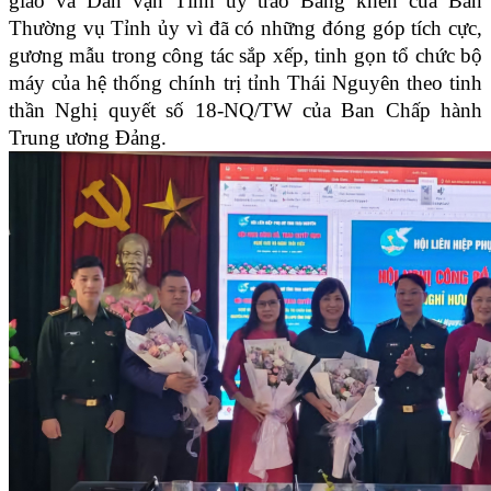
giáo và Dân vận Tỉnh uỷ trao Bằng khen của Ban
Thường vụ Tỉnh ủy vì đã có những đóng góp tích cực,
gương mẫu trong công tác sắp xếp, tinh gọn tổ chức bộ
máy của hệ thống chính trị tỉnh Thái Nguyên theo tinh
thần Nghị quyết số 18-NQ/TW của Ban Chấp hành
Trung ương Đảng.